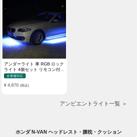
アンダーライト 車 RGB ロック
ライト 4個セット リモコン付き
ボタンスイッチ付き 多機能 車
全車種対応
外装飾 車のシャーシ装飾用 防
¥ 4,870
水 おしゃれ
(税込)
アンビエントライト一覧 ＞
ホンダ N-VAN ヘッドレスト・腰枕・クッション