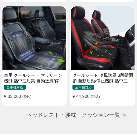
車用 クールシート マッサージ
クールシート 冷風送風 3段階調
機能 熱中症対策 自動送風/停止
節 自動起動/停止機能 熱中症対
機能 24個強力ファン 取付簡単
策 夏 暑さ対策 取付簡単
全車種対応
全車種対応
¥ 33,000
¥ 44,900
(税込)
(税込)
ヘッドレスト・腰枕・クッション一覧 ＞