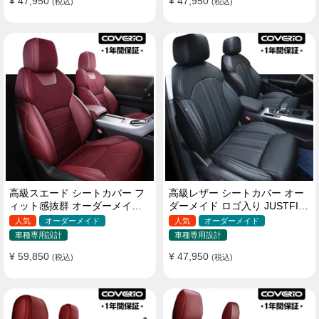
¥ 47,950
¥ 47,950
(税込)
(税込)
高級スエード シートカバー フ
高級レザー シートカバー オー
ィット感抜群 オーダーメイド
ダーメイド ロゴ入り JUSTFIT
耐久性 オシャレ 全席セット
保証 耐摩耗性 全席セット
人気
オーダーメイド
人気
オーダーメイド
車種専用設計
車種専用設計
¥ 59,850
¥ 47,950
(税込)
(税込)