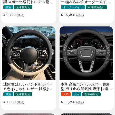
調 スポーツ感 汚れにくい 滑り
ー 編み込み式 オーダーメイド
止め かっこいい 取り付け簡単
握り感抜群 操作性アップ
汎用
全車種対応
オーダーメイド
車種専用設計
38CM
¥ 9,700
¥ 15,450
(税込)
(税込)
通気性 涼しい ハンドルカバー
本革 高級ハンドルカバー 超薄
８色 おしゃれ レザー 触感よく
型 滑り止め 通気性 吸汗 快適
シンブル 落ち着いた気品
耐久性 四季汎用 35~40CM
汎用
全車種対応
人気
汎用
全車種対応
35~40CM
¥ 7,800
¥ 11,250
(税込)
(税込)