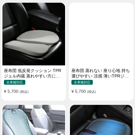
座布団 低反発クッション TPR
座布団 蒸れない 座り心地 持ち
ジェル内蔵 蒸れやすい方にお
運びやすい 涼感 薄いTPRジェ
勧め おしり 熱い
ル内蔵 多用途
全車種対応
全車種対応
¥ 5,700
¥ 5,700
(税込)
(税込)