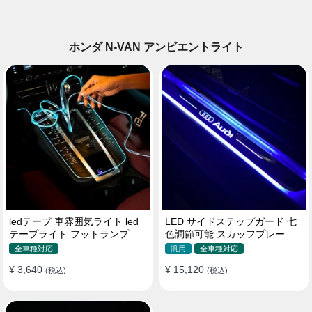
ホンダ N-VAN アンビエントライト
ledテープ 車雰囲気ライト led
LED サイドステップガード 七
テープライト フットランプ 車
色調節可能 スカッフプレート
内装飾 USB 3メートル
自動変色 配線不要 自動変色
全車種対応
汎用
全車種対応
¥ 3,640
¥ 15,120
(税込)
(税込)