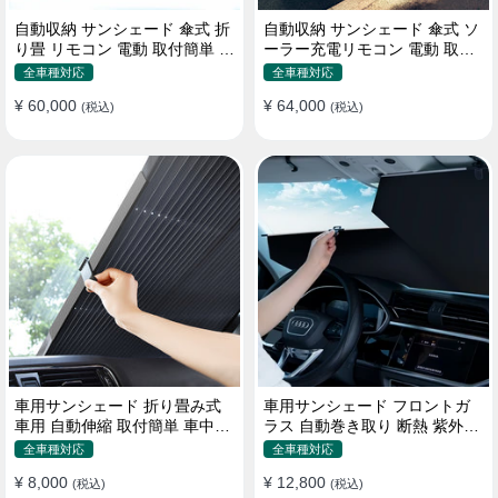
自動収納 サンシェード 傘式 折
自動収納 サンシェード 傘式 ソ
り畳 リモコン 電動 取付簡単 汎
ーラー充電リモコン 電動 取付
用 防風
簡単 汎用
全車種対応
全車種対応
¥ 60,000
¥ 64,000
(税込)
(税込)
車用サンシェード 折り畳み式
車用サンシェード フロントガ
車用 自動伸縮 取付簡単 車中泊
ラス 自動巻き取り 断熱 紫外線
紫外線UVカット 仮眠 断熱
UVカット 取付収納便利
全車種対応
全車種対応
¥ 8,000
¥ 12,800
(税込)
(税込)