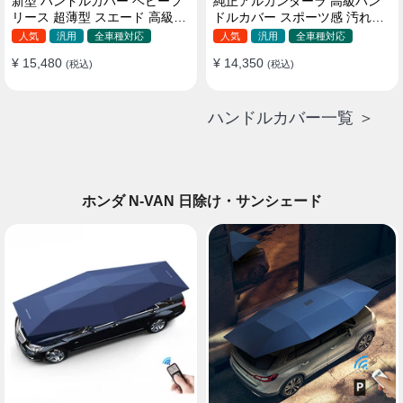
新型 ハンドルカバー ベビーフ
純正アルカンターラ 高級ハン
リース 超薄型 スエード 高級感
ドルカバー スポーツ感 汚れ防
四季汎用 3色展開 38CM
止 おしゃれ 全車種対応
人気
汎用
全車種対応
人気
汎用
全車種対応
37~38CM
¥ 15,480
¥ 14,350
(税込)
(税込)
ハンドルカバー一覧 ＞
ホンダ N-VAN 日除け・サンシェード