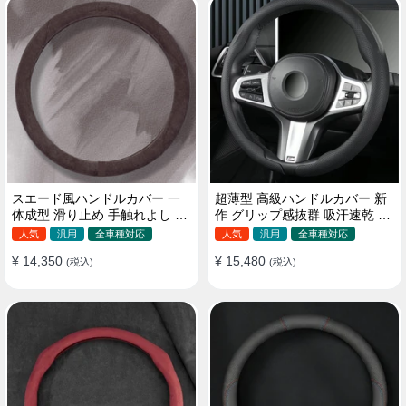
スエード風ハンドルカバー 一
超薄型 高級ハンドルカバー 新
体成型 滑り止め 手触れよし 吸
作 グリップ感抜群 吸汗速乾 ス
汗 高級感 四季汎用 35~38CM
エード ナパレザー 通年使用
人気
汎用
全車種対応
人気
汎用
全車種対応
37~38CM
¥ 14,350
¥ 15,480
(税込)
(税込)