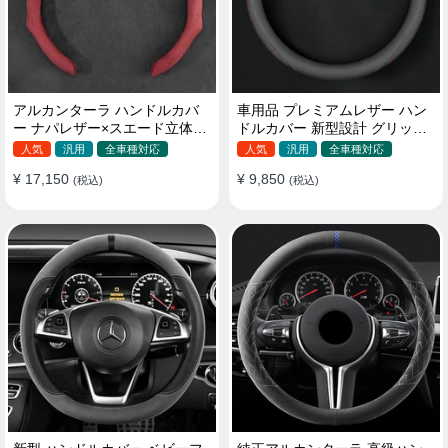
アルカンターラ ハンドルカバ
車用品 プレミアムレザー ハン
ー ナパレザー×スエード立体デ
ドルカバー 新型設計 グリップ
ザイン 四季汎用 O/D型兼用 38-
感向上 取付簡単 滑り止め 36〜
人気
汎用
全車種対応
人気
汎用
全車種対応
40cm
38cm
¥ 17,150
¥ 9,850
(税込)
(税込)