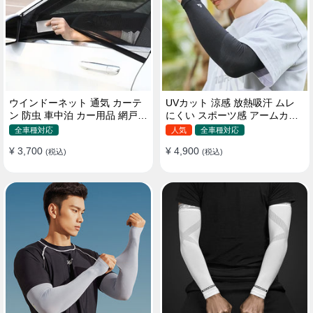
ウインドーネット 通気 カーテ
UVカット 涼感 放熱吸汗 ムレ
ン 防虫 車中泊 カー用品 網戸
にくい スポーツ感 アームカバ
取付簡単
ー 男女汎用
全車種対応
人気
全車種対応
¥ 3,700
¥ 4,900
(税込)
(税込)