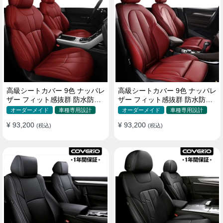
高級シートカバー 9色 ナッパレ
高級シートカバー 9色 ナッパレ
ザー フィット感抜群 防水防汚
ザー フィット感抜群 防水防汚
オーダーメイド 全席セット
オーダーメイド 全席セット
オーダーメイド
車種専用設計
オーダーメイド
車種専用設計
¥ 93,200
¥ 93,200
(税込)
(税込)