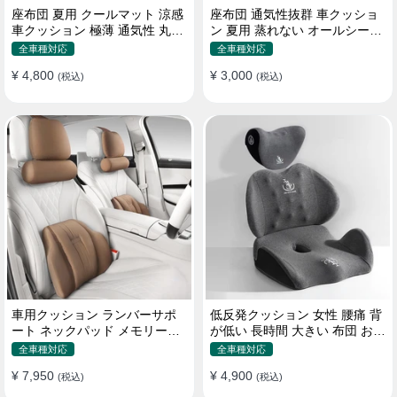
座布団 夏用 クールマット 涼感
座布団 通気性抜群 車クッショ
車クッション 極薄 通気性 丸洗
ン 夏用 蒸れない オールシーズ
いOK すずしい
ン おしゃれ
全車種対応
全車種対応
¥ 4,800
¥ 3,000
(税込)
(税込)
車用クッション ランバーサポ
低反発クッション 女性 腰痛 背
ート ネックパッド メモリーフ
が低い 長時間 大きい 布団 おし
ォーム 疲労回復
ゃれ 運転 疲労回復
全車種対応
全車種対応
¥ 7,950
¥ 4,900
(税込)
(税込)