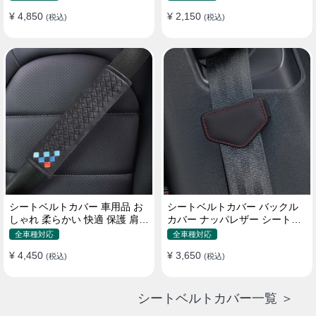
¥ 4,850
¥ 2,150
(税込)
(税込)
シートベルトカバー 車用品 お
シートベルトカバー バックル
しゃれ 柔らかい 快適 保護 肩当
カバー ナッパレザー シートベ
てパッド 圧迫感軽減
ルトパッド 異音防止 傷防止 マ
全車種対応
全車種対応
グネット式2個
¥ 4,450
¥ 3,650
(税込)
(税込)
シートベルトカバー一覧 ＞