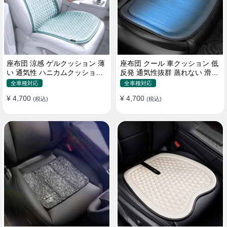
座布団 涼感 ゲルクッション 薄
座布団 クール 車クッション 低
い 通気性 ハニカムクッション
反発 通気性抜群 蒸れない 滑り
四季通用 おすすめ
止め おすすめ
全車種対応
全車種対応
¥ 4,700
¥ 4,700
(税込)
(税込)