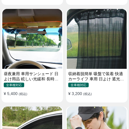
昼夜兼用 車用サンシェード 日
収納着脱簡単 吸盤で装着 快適
よけ用品 眩しい光緩和 長時間
カーライフ 車用 日よけ 遮光
運転 特殊遮光素材
UVカット 通気
全車種対応
全車種対応
¥ 5,400
¥ 3,200
(税込)
(税込)