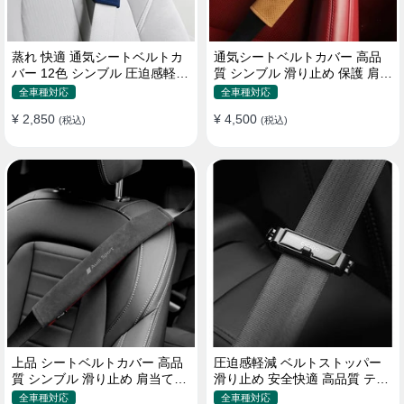
蒸れ 快適 通気シートベルトカ
通気シートベルトカバー 高品
バー 12色 シンブル 圧迫感軽減
質 シンブル 滑り止め 保護 肩当
保護 肩当てパッド
てパッド 圧迫感軽減
全車種対応
全車種対応
¥ 2,850
¥ 4,500
(税込)
(税込)
上品 シートベルトカバー 高品
圧迫感軽減 ベルトストッパー
質 シンブル 滑り止め 肩当てパ
滑り止め 安全快適 高品質 テー
ッド 圧迫感軽減
プクリップ 快適 2個セット
全車種対応
全車種対応