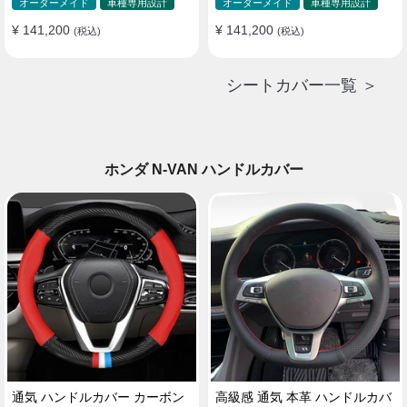
ド 防水 雰囲気 全席セット
ド 防水 雰囲気 全席セット
オーダーメイド
車種専用設計
オーダーメイド
車種専用設計
¥ 141,200
¥ 141,200
(税込)
(税込)
シートカバー一覧 ＞
ホンダ N-VAN ハンドルカバー
通気 ハンドルカバー カーボン
高級感 通気 本革 ハンドルカバ