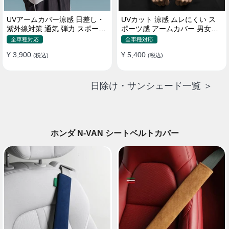
UVアームカバー涼感 日差し・
UVカット 涼感 ムレにくい ス
紫外線対策 通気 弾力 スポーツ
ポーツ感 アームカバー 男女汎
感 メンズ
用 xs-xxl
全車種対応
全車種対応
¥ 3,900
¥ 5,400
(税込)
(税込)
日除け・サンシェード一覧 ＞
ホンダ N-VAN シートベルトカバー