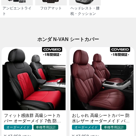
アンビエントライ
フロアマット
ヘッドレスト・腰
ト
枕・クッション
ホンダ N-VAN シートカバー
フィット感抜群 高級シートカ
おしゃれ 高級シートカバー 防
バー オーダーメイド 7色 防水
水レザー オーダーメイド パン
レザー おしゃれ 全席セット
チング加工 9色 全席セット
オーダーメイド
車種専用設計
オーダーメイド
車種専用設計