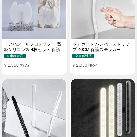
ドアハンドルプロテクター 高
ドアガード バンパーストリッ
級シリコン製 4枚セット 保護フ
プ 40CM 保護ステッカー キズ
ィルム キズ防止 全車種
防止 プロテクターシール
全車種対応
全車種対応
¥ 1,950
¥ 2,050
(税込)
(税込)