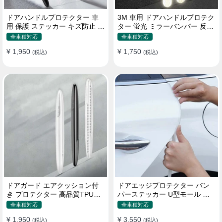
ドアハンドルプロテクター 車
3M 車用 ドアハンドルプロテク
用 保護 ステッカー キズ防止 高
ター 蛍光 ミラーバンパー 反射
品質TPU製 4枚セット
ステッカー 保護フィルム
全車種対応
全車種対応
¥ 1,950
¥ 1,750
(税込)
(税込)
ドアガード エアクッション付
ドアエッジプロテクター バン
き プロテクター 高品質TPU製
パーステッカー U型モール キ
キズ防止 取り付け簡単
ズ防止 取り付け簡単 騒音低減
全車種対応
全車種対応
¥ 1,950
¥ 3,550
(税込)
(税込)