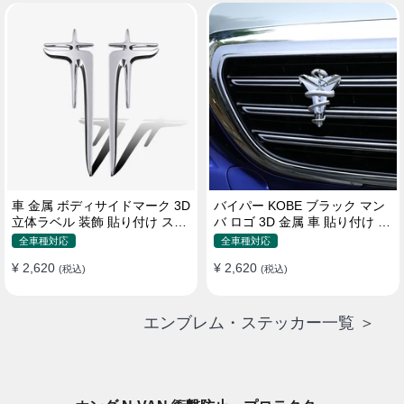
車 金属 ボディサイドマーク 3D
バイパー KOBE ブラック マン
立体ラベル 装飾 貼り付け ステ
バ ロゴ 3D 金属 車 貼り付け 装
ッカー
飾 ステッカー
全車種対応
全車種対応
¥ 2,620
¥ 2,620
(税込)
(税込)
エンブレム・ステッカー一覧 ＞