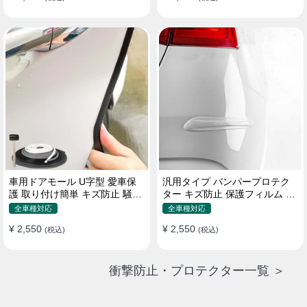
車用ドアモール U字型 愛車保
汎用タイプ バンパープロテク
護 取り付け簡単 キズ防止 騒音
ター キズ防止 保護フィルム 取
低減 5m バンパーストリップ
り付け簡単 フィット感抜群
全車種対応
全車種対応
¥ 2,550
¥ 2,550
(税込)
(税込)
衝撃防止・プロテクター一覧 ＞