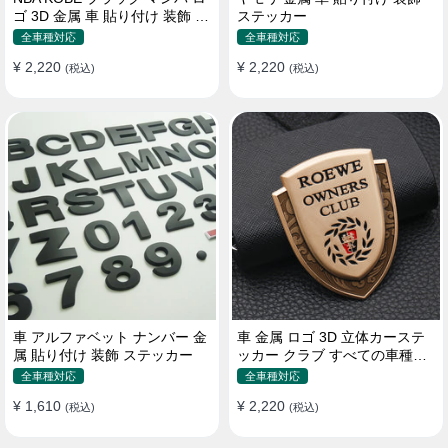
ゴ 3D 金属 車 貼り付け 装飾 ス
ステッカー
テッカー
全車種対応
全車種対応
¥ 2,220
¥ 2,220
(税込)
(税込)
車 アルファベット ナンバー 金
車 金属 ロゴ 3D 立体カーステ
属 貼り付け 装飾 ステッカー
ッカー クラブ すべての車種対
応 カスタム サイドポスト
全車種対応
全車種対応
¥ 1,610
¥ 2,220
(税込)
(税込)