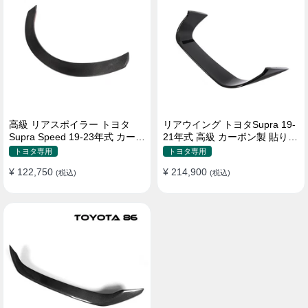
高級 リアスポイラー トヨタ
リアウイング トヨタSupra 19-
Supra Speed 19-23年式 カーボ
21年式 高級 カーボン製 貼り付
ン製 貼り付け装着
け装着
トヨタ専用
トヨタ専用
¥ 122,750
¥ 214,900
(税込)
(税込)