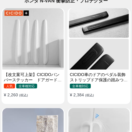
ホンダ N-VAN 衝撃防止・プロテクター
【改文案可上架】CICIDOバン
CICIDO車のドアのペダル装飾
パーステッカー ドアガード
ストリップドア保護の踏みつけ
衝突防止プロテクター 耐スク
防止
人気
全車種対応
全車種対応
ラッチ シリカゲル
¥ 2,260
¥ 2,384
(税込)
(税込)