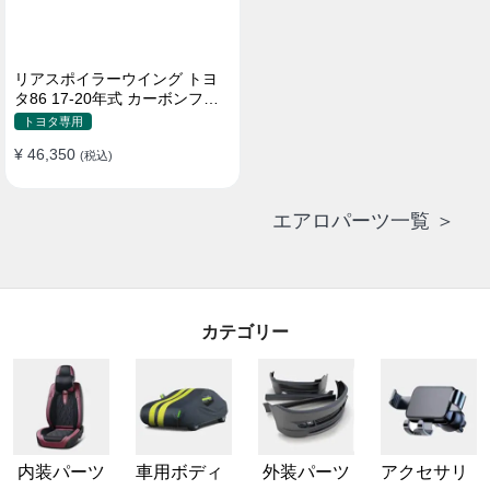
リアスポイラーウイング トヨ
タ86 17-20年式 カーボンファ
イバー 貼り付け装着
トヨタ専用
¥ 46,350
(税込)
エアロパーツ一覧 ＞
カテゴリー
内装パーツ
車用ボディ
外装パーツ
アクセサリ