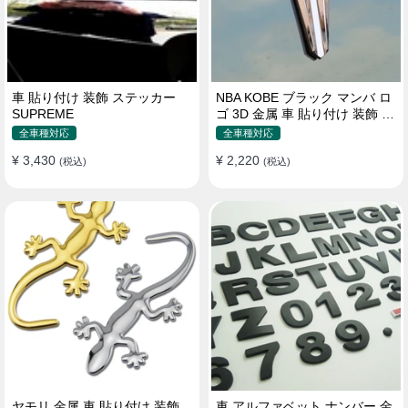
車 貼り付け 装飾 ステッカー
NBA KOBE ブラック マンバ ロ
SUPREME
ゴ 3D 金属 車 貼り付け 装飾 ス
テッカー
全車種対応
全車種対応
¥ 3,430
¥ 2,220
(税込)
(税込)
ヤモリ 金属 車 貼り付け 装飾
車 アルファベット ナンバー 金