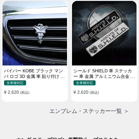
バイパー KOBE ブラック マン
シールド SHIELD 車 ステッカ
バ ロゴ 3D 金属 車 貼り付け 装
ー 車 金属 アルミニウム合金 ス
飾 ステッカー
クラッチオクルージョン ステ
全車種対応
全車種対応
ッカー
¥ 2,620
¥ 2,620
(税込)
(税込)
エンブレム・ステッカー一覧 ＞