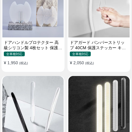
ドアハンドルプロテクター 高
ドアガード バンパーストリッ
級シリコン製 4枚セット 保護フ
プ 40CM 保護ステッカー キズ
ィルム キズ防止 全車種
防止 プロテクターシール
全車種対応
全車種対応
¥ 1,950
¥ 2,050
(税込)
(税込)