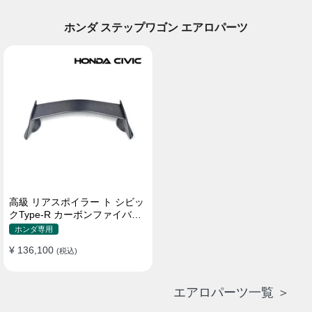
ホンダ ステップワゴン エアロパーツ
高級 リアスポイラー ト シビッ
クType-R カーボンファイバー
貼り付け装着
ホンダ専用
¥ 136,100
(税込)
エアロパーツ一覧 ＞