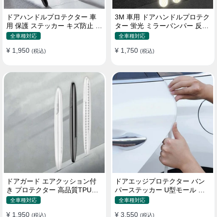
ドアハンドルプロテクター 車
3M 車用 ドアハンドルプロテク
用 保護 ステッカー キズ防止 高
ター 蛍光 ミラーバンパー 反射
品質TPU製 4枚セット
ステッカー 保護フィルム
全車種対応
全車種対応
¥ 1,950
¥ 1,750
(税込)
(税込)
ドアガード エアクッション付
ドアエッジプロテクター バン
き プロテクター 高品質TPU製
パーステッカー U型モール キ
キズ防止 取り付け簡単
ズ防止 取り付け簡単 騒音低減
全車種対応
全車種対応
¥ 1,950
¥ 3,550
(税込)
(税込)