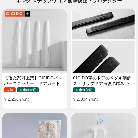
ホンダ ステップワゴン 衝撃防止・プロテクター
【改文案可上架】CICIDOバン
CICIDO車のドアのペダル装飾
パーステッカー ドアガード
ストリップドア保護の踏みつけ
衝突防止プロテクター 耐スク
防止
人気
全車種対応
全車種対応
ラッチ シリカゲル
¥ 2,260
¥ 2,384
(税込)
(税込)