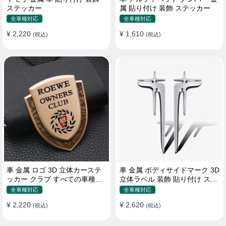
ステッカー
属 貼り付け 装飾 ステッカー
全車種対応
全車種対応
¥ 2,220
¥ 1,610
(税込)
(税込)
車 金属 ロゴ 3D 立体カーステ
車 金属 ボディサイドマーク 3D
ッカー クラブ すべての車種対
立体ラベル 装飾 貼り付け ステ
応 カスタム サイドポスト
ッカー
全車種対応
全車種対応
¥ 2,220
¥ 2,620
(税込)
(税込)