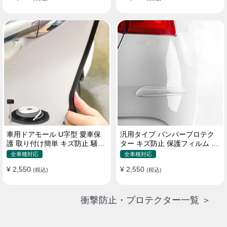
車用ドアモール U字型 愛車保
汎用タイプ バンパープロテク
護 取り付け簡単 キズ防止 騒音
ター キズ防止 保護フィルム 取
低減 5m バンパーストリップ
り付け簡単 フィット感抜群
全車種対応
全車種対応
¥ 2,550
¥ 2,550
(税込)
(税込)
衝撃防止・プロテクター一覧 ＞