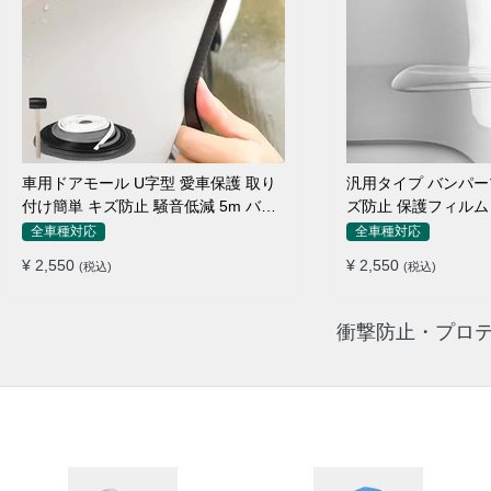
車用ドアモール U字型 愛車保護 取り
汎用タイプ バンパー
付け簡単 キズ防止 騒音低減 5m バン
ズ防止 保護フィルム
パーストリップ
ィット感抜群
全車種対応
全車種対応
¥ 2,550
¥ 2,550
(税込)
(税込)
衝撃防止・プロテ