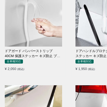
ドアガード バンパーストリップ
ドアハンドルプロテク
40CM 保護ステッカー キズ防止 プロ
ステッカー キズ防止 
テクターシール
枚セット
全車種対応
全車種対応
¥ 2,050
¥ 1,950
(税込)
(税込)