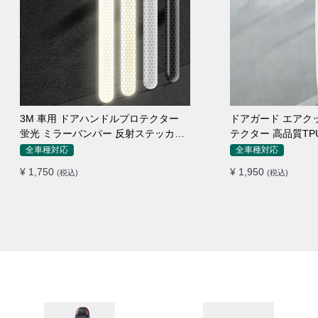
3M 車用 ドアハンドルプロテクター
ドアガード エアク
蛍光 ミラーバンパー 反射ステッカー
テクター 高品質TP
保護フィルム
付け簡単
全車種対応
全車種対応
¥ 1,750
¥ 1,950
(税込)
(税込)