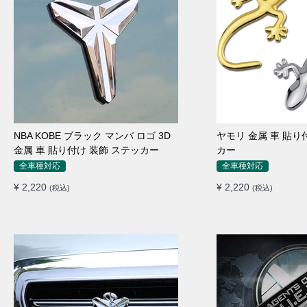
NBA KOBE ブラック マンバ ロゴ 3D
ヤモリ 金属 車 貼り
金属 車 貼り付け 装飾 ステッカー
カー
全車種対応
全車種対応
¥ 2,220
¥ 2,220
(税込)
(税込)