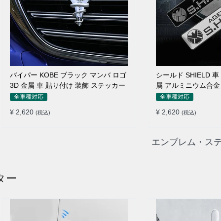
バイパー KOBE ブラック マンバ ロゴ
シールド SHIELD 
3D 金属 車 貼り付け 装飾 ステッカー
属 アルミニウム合金
ルージョン ステッカ
全車種対応
全車種対応
¥ 2,620
¥ 2,620
(税込)
(税込)
エンブレム・ステ
ター