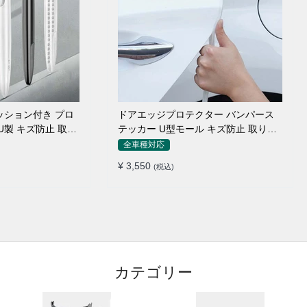
ッション付き プロ
ドアエッジプロテクター バンパース
U製 キズ防止 取り
テッカー U型モール キズ防止 取り付
け簡単 騒音低減
全車種対応
¥ 3,550
(税込)
カテゴリー