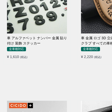
車 アルファベット ナンバー 金属 貼り
車 金属 ロゴ 3D
付け 装飾 ステッカー
クラブ すべての車
イドポスト
全車種対応
全車種対応
¥ 1,610
¥ 2,220
(税込)
(税込)