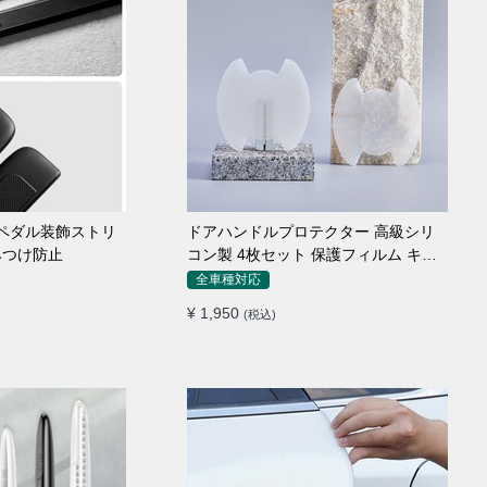
のペダル装飾ストリ
ドアハンドルプロテクター 高級シリ
みつけ防止
コン製 4枚セット 保護フィルム キズ
防止 全車種
全車種対応
¥ 1,950
(税込)