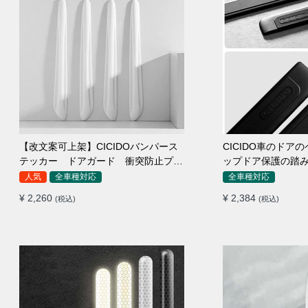
【改文案可上架】CICIDOバンパース
CICIDO車のドア
テッカー ドアガード 衝突防止プロ
ップドア保護の踏
テクター 耐スクラッチ シリカゲル
人気
全車種対応
全車種対応
¥ 2,260
¥ 2,384
(税込)
(税込)