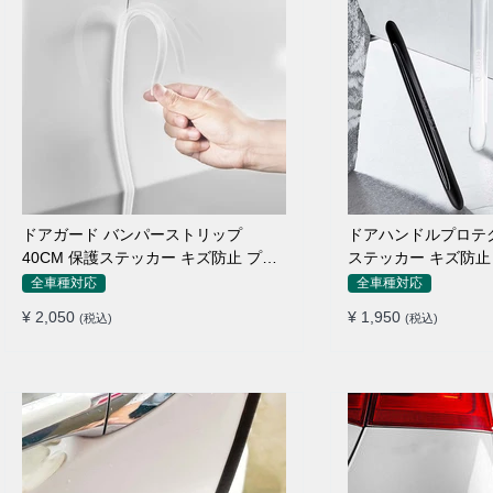
ドアガード バンパーストリップ
ドアハンドルプロテク
40CM 保護ステッカー キズ防止 プロ
ステッカー キズ防止 
テクターシール
枚セット
全車種対応
全車種対応
¥ 2,050
¥ 1,950
(税込)
(税込)