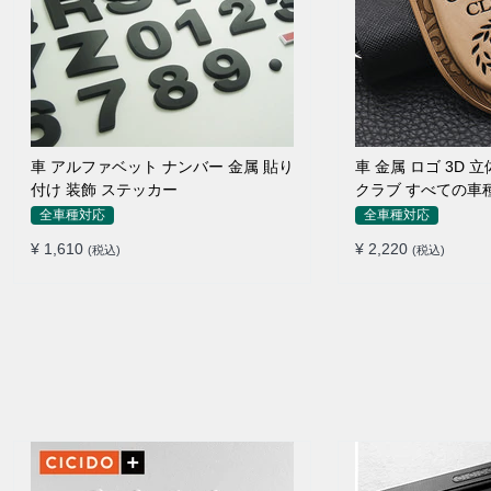
車 アルファベット ナンバー 金属 貼り
車 金属 ロゴ 3D
付け 装飾 ステッカー
クラブ すべての車
イドポスト
全車種対応
全車種対応
¥ 1,610
¥ 2,220
(税込)
(税込)