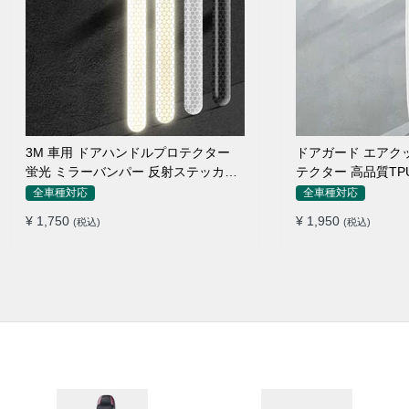
3M 車用 ドアハンドルプロテクター
ドアガード エアク
蛍光 ミラーバンパー 反射ステッカー
テクター 高品質TP
保護フィルム
付け簡単
全車種対応
全車種対応
¥ 1,750
¥ 1,950
(税込)
(税込)