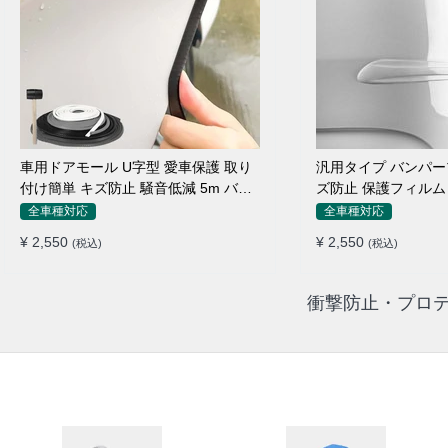
車用ドアモール U字型 愛車保護 取り
汎用タイプ バンパー
付け簡単 キズ防止 騒音低減 5m バン
ズ防止 保護フィルム
パーストリップ
ィット感抜群
全車種対応
全車種対応
¥ 2,550
¥ 2,550
(税込)
(税込)
衝撃防止・プロテ