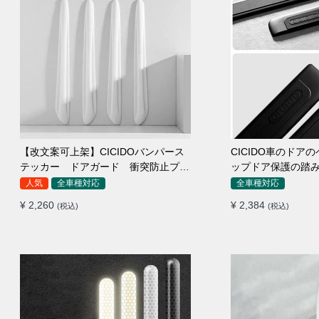
【改文案可上架】CICIDOバンパース
CICIDO車のドア
テッカー ドアガード 衝突防止プロ
ップドア保護の踏
テクター 耐スクラッチ シリカゲル
人気
全車種対応
全車種対応
¥ 2,260
¥ 2,384
(税込)
(税込)