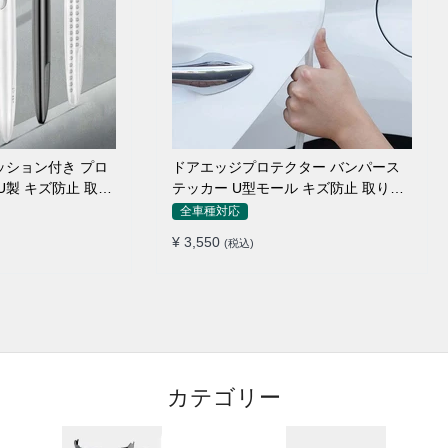
ッション付き プロ
ドアエッジプロテクター バンパース
U製 キズ防止 取り
テッカー U型モール キズ防止 取り付
け簡単 騒音低減
全車種対応
¥ 3,550
(税込)
カテゴリー