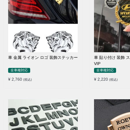
車 金属 ライオン ロゴ 装飾ステッカー
車 貼り付け 装飾 
VIP
全車種対応
全車種対応
¥ 2,760
¥ 2,220
(税込)
(税込)