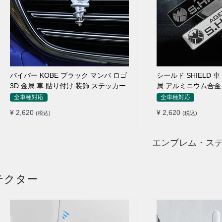
バイパー KOBE ブラック マンバ ロゴ
シールド SHIELD 
3D 金属 車 貼り付け 装飾 ステッカー
属 アルミニウム合金
ルージョン ステッカ
全車種対応
全車種対応
¥ 2,620
¥ 2,620
(税込)
(税込)
エンブレム・ステ
テクター