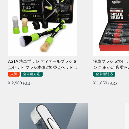
ASTA 洗車ブラシ ディテールブラシ 6
洗車ブラシ 5本セ
点セット ブラシ本体2本 替えヘッド2
ング 細かい毛 柔
個 アダプター2個 車内外 ホイール ダ
ルブラシ
人気
全車種対応
全車種対応
ッシュボード
¥ 2,980
¥ 1,850
(税込)
(税込)