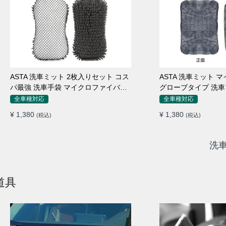
ASTA 洗車ミット 2枚入りセット コス
ASTA 洗車ミット 
パ最強 洗車手袋 マイクロファイバー
グローブタイプ 洗車
製 洗車グッズ 車 バイク 自転車用 洗
止 高吸水 車 バイク
全車種対応
全車種対応
車スポンジ
ング用品
¥ 1,380
¥ 1,380
(税込)
(税込)
洗
道具