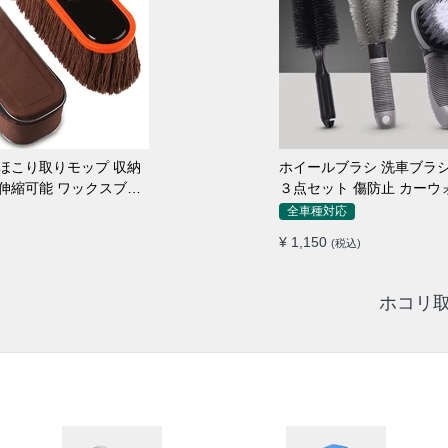
こり取りモップ 収納
ホイールブラシ 洗車ブラシ
伸縮可能 ワックスブラ
３点セット 傷防止 カーウ
ロ仕様
全車種対応
¥ 1,150
(税込)
ホコリ取