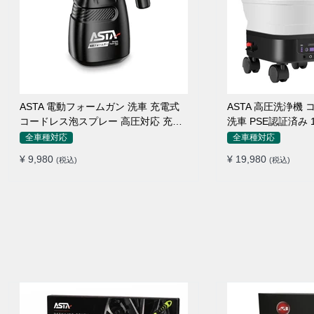
ASTA 電動フォームガン 洗車 充電式
ASTA 高圧洗浄機
コードレス泡スプレー 高圧対応 充電
洗車 PSE認証済み
式フォームスプレー 洗車グッズ 車・
折りたたみ式 超軽
全車種対応
全車種対応
バイク用 強力泡立ち (コピー)
360度回転ノズル 
¥ 9,980
¥ 19,980
(税込)
(税込)
接続アダプター シ
ームボトル キャス
不要 多機能コンパ