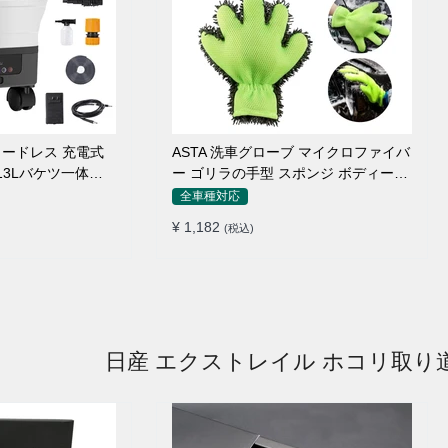
 コードレス 充電式
ASTA 洗車グローブ マイクロファイバ
 13Lバケツ一体型
ー ゴリラの手型 スポンジ ボディー用
量 キャスター付き
傷防止 吸水速乾 手洗い 洗車用品 車
全車種対応
トリガーガン 蛇口
バイク 洗車グッズ 掃除 手袋型 洗車タ
¥ 1,182
(税込)
ョートノズル フォ
オル代用 1個入り
ター付属 水道接続
クト収納
日産 エクストレイル ホコリ取り