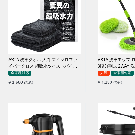
ASTA 洗車タオル 大判 マイクロファ
ASTA 洗車モップ ロ
イバークロス 超吸水ツイストパイル
3段分割式 2WAY
洗車クロス 傷防止 両面使える
高吸水 マイクロフ
全車種対応
人気
全車種対応
110°可動ヘッド 1
¥ 1,580
¥ 4,280
(税込)
(税込)
傷つかない 車用 