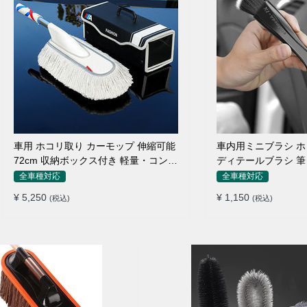
車用 ホコリ取り カーモップ 伸縮可能
車内用ミニブラシ 
72cm 収納ボックス付き 軽量・コンパ
ディテールブラシ 筆
クト
ン吹き出し口
全車種対応
全車種対応
¥ 5,250
¥ 1,150
(税込)
(税込)