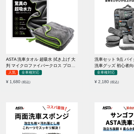
ASTA 洗車タオル 超吸水 拭き上げ 大
洗車セット 9点 バ
判 マイクロファイバークロス プロ仕
洗車グッズ 初心者向
様 水拭き 窓拭き 洗車 業務用 タオル
ポンジ タオル グロ
人気
全車種対応
全車種対応
吸水 傷つかない 撥水 厚手 両面 大型
ワックス用スポンジ 
¥ 1,680
¥ 2,180
(税込)
(税込)
洗車クロス
拭き・水拭き対応 
除・エアコン掃除もO