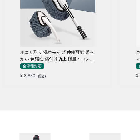
ホコリ取り 洗車モップ 伸縮可能 柔ら
車
かい 伸縮性 傷付け防止 軽量・コンパ
マ
クト
全車種対応
¥ 3,850
¥
(税込)