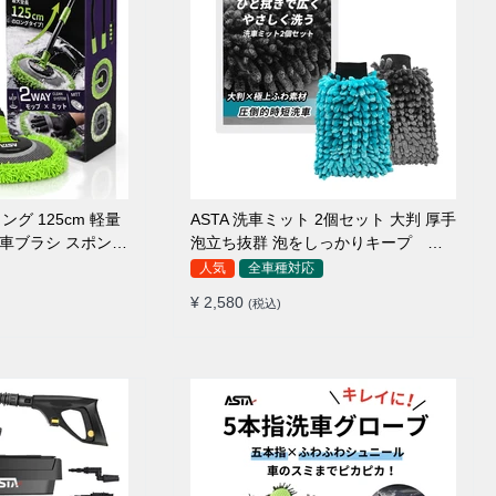
ング 125cm 軽量
ASTA 洗車ミット 2個セット 大判 厚手
 洗車ブラシ スポンジ
泡立ち抜群 泡をしっかりキープ 洗
ァイバー 脚立不要
車スポンジ マイクロファイバー 洗車
人気
全車種対応
5°カーブ設計 伸縮
グローブ 傷つきにくい ボディ ガラス
¥ 2,580
(税込)
ルーフ・ボディ対応
ホイール対応 洗車 用途別に使い分け
2個セット