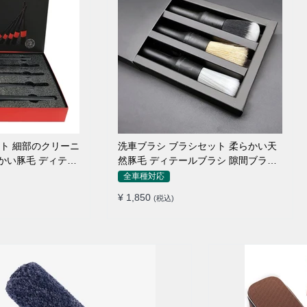
ット 細部のクリーニ
洗車ブラシ ブラシセット 柔らかい天
らかい豚毛 ディテー
然豚毛 ディテールブラシ 隙間ブラシ
筆タイプ
全車種対応
¥ 1,850
(税込)