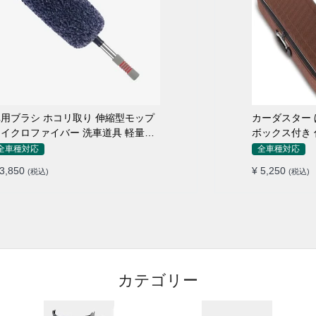
用ブラシ ホコリ取り 伸縮型モップ
カーダスター ほ
イクロファイバー 洗車道具 軽量・
ボックス付き 
コンパクト
シ 洗車ブラシ
全車種対応
全車種対応
 3,850
¥ 5,250
(税込)
(税込)
カテゴリー