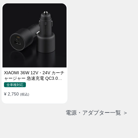
XIAOMI 36W 12V・24V カーチ
ャージャー 急速充電 QC3.0
LEDライト コンパクト 車載充
全車種対応
電器
¥ 2,750
(税込)
電源・アダプター一覧 ＞