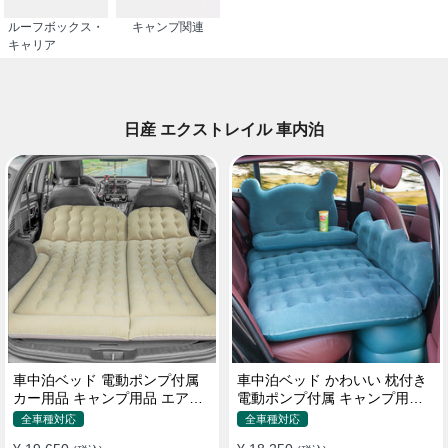
ルーフボックス・
キャンプ関連
キャリア
日産 エクストレイル 車内泊
車中泊ベッド 電動ポンプ付属
車中泊ベッド かわいい 枕付き
カー用品 キャンプ用品 エアー
電動ポンプ付属 キャンプ用品
ベッド SUV車 普通車適用
エアーベッド 普通車 SUV
全車種対応
全車種対応