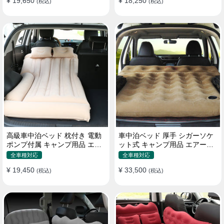
¥ 19,650
¥ 18,250
(税込)
(税込)
高級車中泊ベッド 枕付き 電動
車中泊ベッド 厚手 シガーソケ
ポンプ付属 キャンプ用品 エア
ット式 キャンプ用品 エアーベ
ーベッド 普通車 SUV
ッド 収納袋付き 普通車 SUV適
全車種対応
全車種対応
用
¥ 19,450
¥ 33,500
(税込)
(税込)