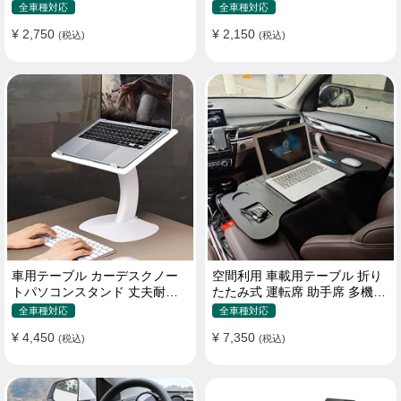
機能ラップトップバッグ
たみ式 パソコン 食事 物置
全車種対応
全車種対応
¥ 2,750
¥ 2,150
(税込)
(税込)
車用テーブル カーデスクノー
空間利用 車載用テーブル 折り
トパソコンスタンド 丈夫耐用
たたみ式 運転席 助手席 多機能
調整可能 車内車外 多機能用
パソコン 食事 書き込み
全車種対応
全車種対応
¥ 4,450
¥ 7,350
(税込)
(税込)