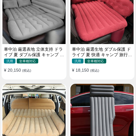
車中泊 厳選表地 立体支持 ドラ
車中泊 厳選生地 ダブル保護 ド
イブ 夏 ダブル保護 キャンプ 旅
ライブ 夏 快適 キャンプ 旅行
行 収納便利 取付簡単 全車種 エ
収納便利 全車種 多色 エアーベ
汎用
全車種対応
汎用
全車種対応
アーベッド
ッド
¥ 20,150
¥ 18,150
(税込)
(税込)