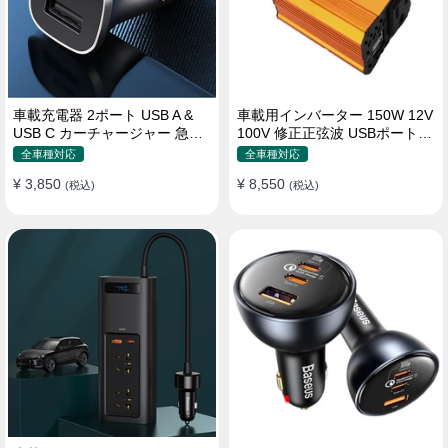
車載充電器 2ポート USB A &
車載用インバーター 150W 12V
USB C カーチャージャー 急速
100V 修正正弦波 USBポート2
充電USB [36W 12V-24V ]
口 コンバーター 防災用品 チャ
全車種対応
全車種対応
ージャー
¥ 3,850
¥ 8,550
(税込)
(税込)