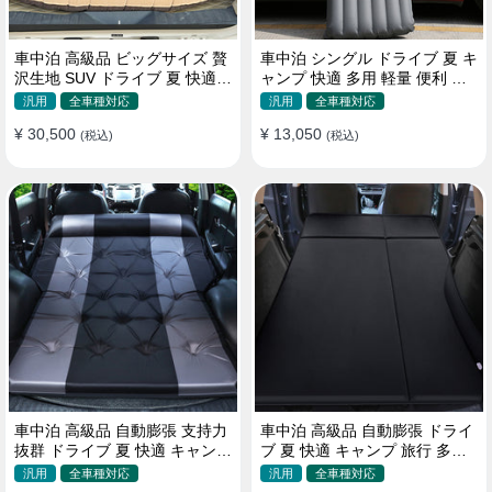
車中泊 高級品 ビッグサイズ 贅
車中泊 シングル ドライブ 夏 キ
沢生地 SUV ドライブ 夏 快適
ャンプ 快適 多用 軽量 便利 省
キャンプ 旅行 収納便利 エアー
スペース 旅行 エアーベッド
汎用
全車種対応
汎用
全車種対応
ベッド
¥ 30,500
¥ 13,050
(税込)
(税込)
車中泊 高級品 自動膨張 支持力
車中泊 高級品 自動膨張 ドライ
抜群 ドライブ 夏 快適 キャンプ
ブ 夏 快適 キャンプ 旅行 多用
旅行 省スペース エアーベッド
取付簡単 収納便利 エアーベッ
汎用
全車種対応
汎用
全車種対応
ド