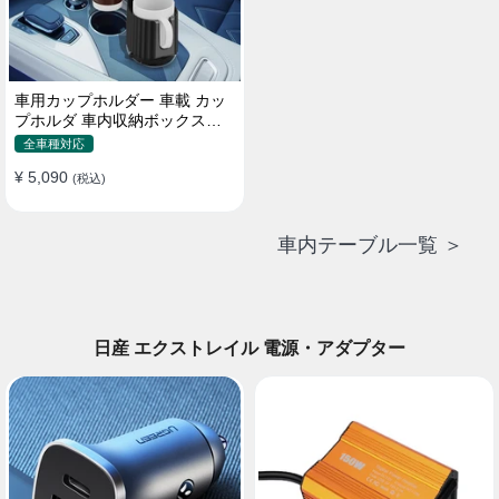
車用カップホルダー 車載 カッ
プホルダ 車内収納ボックス車
載テーブル スマホ置き 調整可
全車種対応
能なベース 車載 取付簡単 滑り
¥ 5,090
止め 小物置き 多機能 使い勝手
(税込)
車内テーブル一覧 ＞
日産 エクストレイル 電源・アダプター