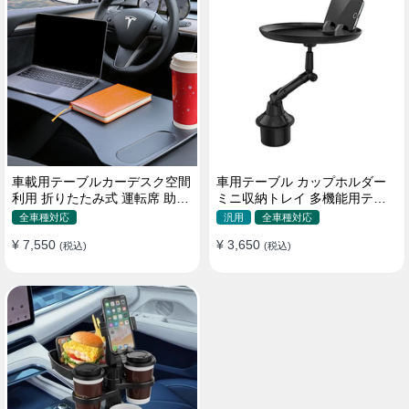
車載用テーブルカーデスク空間
車用テーブル カップホルダー
利用 折りたたみ式 運転席 助手
ミニ収納トレイ 多機能用テー
席 多機能 滑り止め 安定
ブル 食事 物置き用 高品質
全車種対応
汎用
全車種対応
¥ 7,550
¥ 3,650
(税込)
(税込)