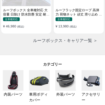
ルーフボックス 全車種対応 大
ルーフラック固定ロープ 高弾
容量 日除け 防水防塵 安定 耐久
力 荷物ネット 頑丈 滑り止め ス
使い便利 折畳式 車用ラゲッジ
トラップ付き ベースキャリア
全車種対応
全車種対応
ケース
¥ 46,980
¥ 13,980
(税込)
(税込)
ルーフボックス・キャリア一覧 ＞
カテゴリー
内装パーツ
車用ボディ
外装パーツ
アクセサリ
カバー
ー