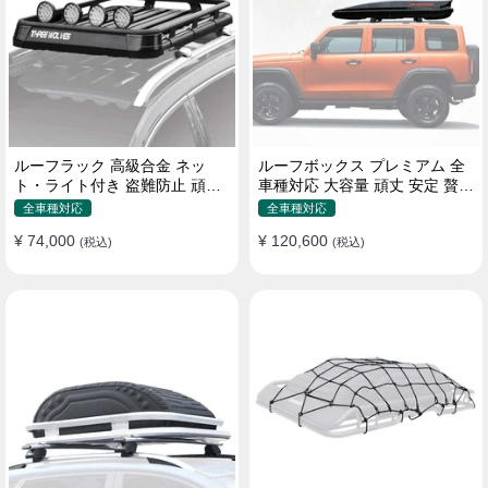
ルーフラック 高級合金 ネッ
ルーフボックス プレミアム 全
ト・ライト付き 盗難防止 頑丈
車種対応 大容量 頑丈 安定 贅沢
安定 分離式 大容量 ベースキャ
使い心地 おしゃれ 多色 車用ラ
全車種対応
全車種対応
リア
ゲッジケース
¥ 74,000
¥ 120,600
(税込)
(税込)