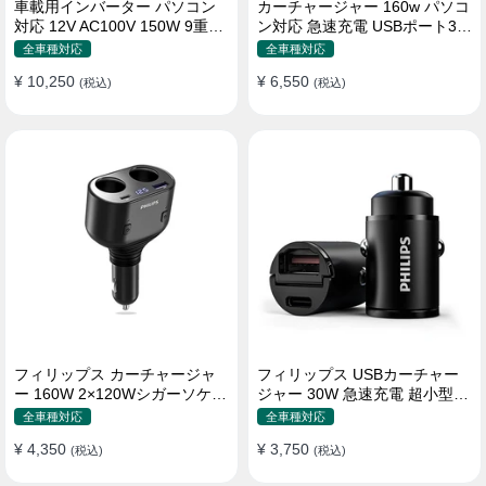
車載用インバーター パソコン
カーチャージャー 160w パソコ
対応 12V AC100V 150W 9重保
ン対応 急速充電 USBポート3つ
護 ディスプレイ付き 静音タイ
Type-C シガーソケット
全車種対応
全車種対応
プ
¥ 10,250
¥ 6,550
(税込)
(税込)
フィリップス カーチャージャ
フィリップス USBカーチャー
ー 160W 2×120Wシガーソケッ
ジャー 30W 急速充電 超小型設
ト おしゃれ
計 おしゃれ シガーソケット
全車種対応
全車種対応
¥ 4,350
¥ 3,750
(税込)
(税込)