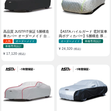
高品質 JUSTFIT保証 5層構造
【ASTA ハイルガード 雹対策車
車カバー オーダーメイド 台風
両ボディカバー】5層構造 厚手
対策 裏起毛 防水 耐久性 傷保護
オーダーメイド 凍結防止 防雪
人気
オーダーメイド
オーダーメイド
車種専用設計
防風 極厚 防風ロープ付きボデ
車種専用設計
¥ 24,320
ィカバー
(税込)
¥ 17,120
(税込)