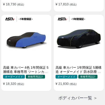
¥ 18,730
¥ 17,810
(税込)
(税込)
高級 車カバー 4色 1年間保証 5
高級 車カバー 1年間保証 5層構
層構造 車種専用 ツートンカラ
造 オーダーメイド 防水防塵 裏
ー オーダーメイド 防水 耐久性
起毛 車種専用
オーダーメイド
車種専用設計
オーダーメイド
車種専用設計
¥ 18,320
¥ 21,830
(税込)
(税込)
ボディカバー一覧 ＞