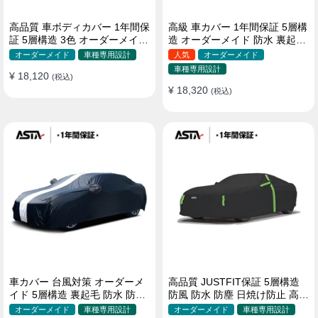
高品質 車ボディカバー 1年間保
高級 車カバー 1年間保証 5層構
証 5層構造 3色 オーダーメイド
造 オーダーメイド 防水 裏起毛
裏起毛 防風防水 四季
台風対策 黄砂対策 車種専用
オーダーメイド
車種専用設計
人気
オーダーメイド
車種専用設計
¥ 18,120
(税込)
¥ 18,320
(税込)
車カバー 台風対策 オーダーメ
高品質 JUSTFIT保証 5層構造
イド 5層構造 裏起毛 防水 防雨
防風 防水 防塵 日焼け防止 高級
軽/普自動車 SUV対応 おすすめ
ボディカバー
オーダーメイド
車種専用設計
オーダーメイド
車種専用設計