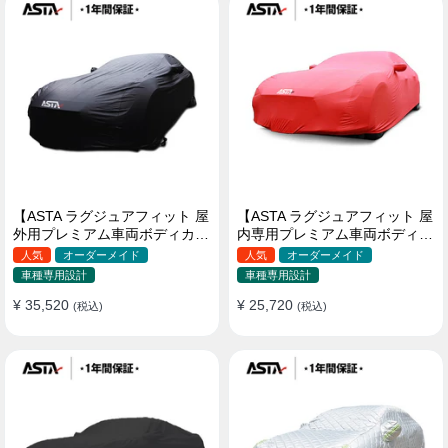
【ASTA ラグジュアフィット 屋
【ASTA ラグジュアフィット 屋
外用プレミアム車両ボディカバ
内専用プレミアム車両ボディカ
ー】PUレザー製 オーダーメイ
バー】オーダーメイド 最高級
人気
オーダーメイド
人気
オーダーメイド
ド 高級感 裏起毛車カバー 強風
生地 柔かい 裏起毛車カバー
車種専用設計
車種専用設計
対策
¥ 35,520
¥ 25,720
(税込)
(税込)