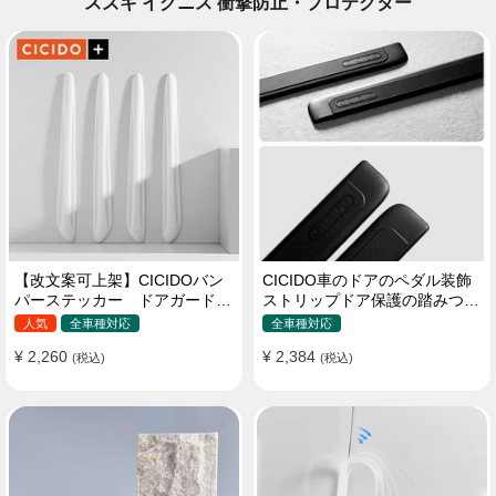
スズキ イグニス 衝撃防止・プロテクター
【改文案可上架】CICIDOバン
CICIDO車のドアのペダル装飾
パーステッカー ドアガード
ストリップドア保護の踏みつけ
衝突防止プロテクター 耐スク
防止
人気
全車種対応
全車種対応
ラッチ シリカゲル
¥ 2,260
¥ 2,384
(税込)
(税込)