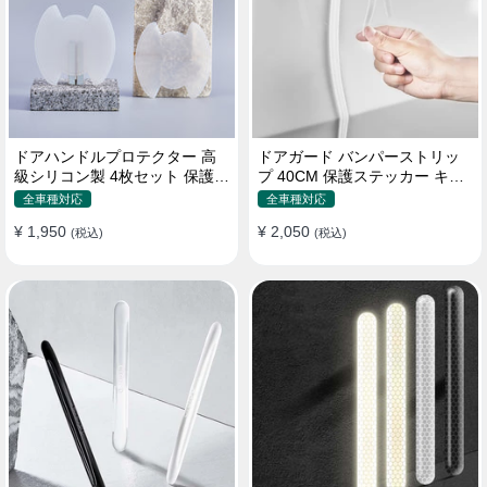
ドアハンドルプロテクター 高
ドアガード バンパーストリッ
級シリコン製 4枚セット 保護フ
プ 40CM 保護ステッカー キズ
ィルム キズ防止 全車種
防止 プロテクターシール
全車種対応
全車種対応
¥ 1,950
¥ 2,050
(税込)
(税込)