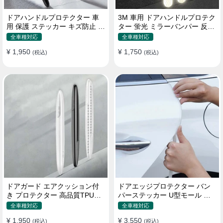
ドアハンドルプロテクター 車
3M 車用 ドアハンドルプロテク
用 保護 ステッカー キズ防止 高
ター 蛍光 ミラーバンパー 反射
品質TPU製 4枚セット
ステッカー 保護フィルム
全車種対応
全車種対応
¥ 1,950
¥ 1,750
(税込)
(税込)
ドアガード エアクッション付
ドアエッジプロテクター バン
き プロテクター 高品質TPU製
パーステッカー U型モール キ
キズ防止 取り付け簡単
ズ防止 取り付け簡単 騒音低減
全車種対応
全車種対応
¥ 1,950
¥ 3,550
(税込)
(税込)