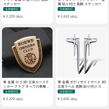
ステッカー
属 貼り付け 装飾 ステッカー
全車種対応
全車種対応
¥ 2,220
¥ 1,610
(税込)
(税込)
車 金属 ロゴ 3D 立体カーステ
車 金属 ボディサイドマーク 3D
ッカー クラブ すべての車種対
立体ラベル 装飾 貼り付け ステ
応 カスタム サイドポスト
ッカー
全車種対応
全車種対応
¥ 2,220
¥ 2,620
(税込)
(税込)