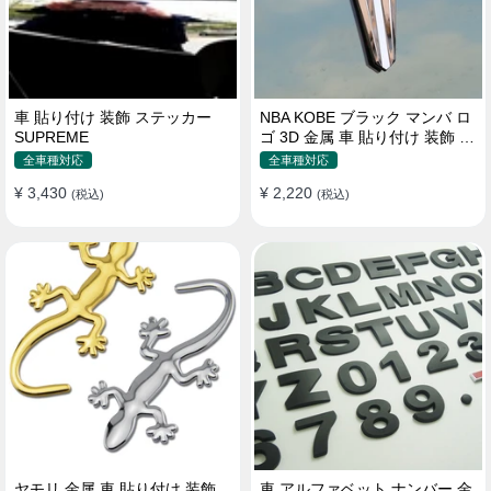
車 貼り付け 装飾 ステッカー
NBA KOBE ブラック マンバ ロ
SUPREME
ゴ 3D 金属 車 貼り付け 装飾 ス
テッカー
全車種対応
全車種対応
¥ 3,430
¥ 2,220
(税込)
(税込)
ヤモリ 金属 車 貼り付け 装飾
車 アルファベット ナンバー 金