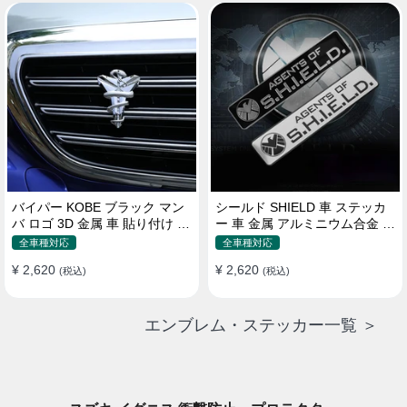
バイパー KOBE ブラック マン
シールド SHIELD 車 ステッカ
バ ロゴ 3D 金属 車 貼り付け 装
ー 車 金属 アルミニウム合金 ス
飾 ステッカー
クラッチオクルージョン ステ
全車種対応
全車種対応
ッカー
¥ 2,620
¥ 2,620
(税込)
(税込)
エンブレム・ステッカー一覧 ＞