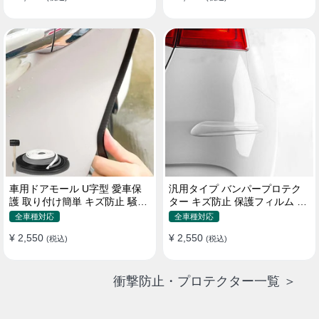
車用ドアモール U字型 愛車保
汎用タイプ バンパープロテク
護 取り付け簡単 キズ防止 騒音
ター キズ防止 保護フィルム 取
低減 5m バンパーストリップ
り付け簡単 フィット感抜群
全車種対応
全車種対応
¥ 2,550
¥ 2,550
(税込)
(税込)
衝撃防止・プロテクター一覧 ＞