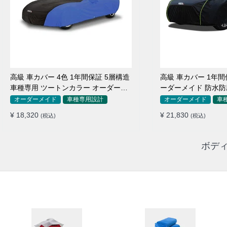
高級 車カバー 4色 1年間保証 5層構造
高級 車カバー 1年間
車種専用 ツートンカラー オーダーメ
ーダーメイド 防水防
イド 防水 耐久性
用
オーダーメイド
車種専用設計
オーダーメイド
車
¥ 18,320
¥ 21,830
(税込)
(税込)
ボディ