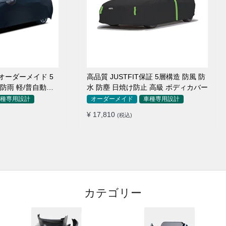
オーダーメイド 5
高品質 JUSTFIT保証 5層構造 防風 防
 防雨 軽/普自動車
水 防塵 日焼け防止 高級 ボディカバー
種専用設計
オーダーメイド
車種専用設計
¥ 17,810
(税込)
カテゴリー