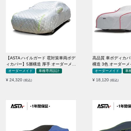
【ASTA ハイルガード 雹対策車両ボデ
高品質 車ボディカバー 
ィカバー】5層構造 厚手 オーダーメイ
構造 3色 オーダーメ
ド 凍結防止 防雪防風 極厚 防風ロープ
防水 四季
オーダーメイド
車種専用設計
オーダーメイド
車
付きボディカバー
¥ 24,320
¥ 18,120
(税込)
(税込)