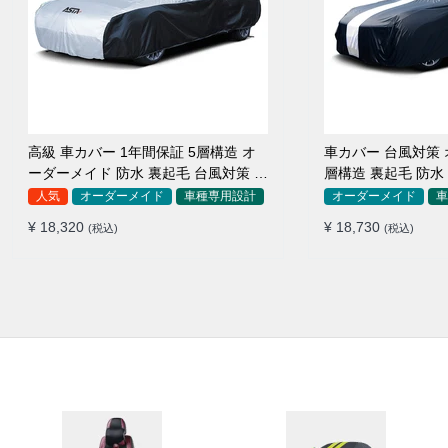
高級 車カバー 1年間保証 5層構造 オ
車カバー 台風対策 
ーダーメイド 防水 裏起毛 台風対策 黄
層構造 裏起毛 防水
砂対策 車種専用
SUV対応 おすすめ
人気
オーダーメイド
車種専用設計
オーダーメイド
車
¥ 18,320
¥ 18,730
(税込)
(税込)