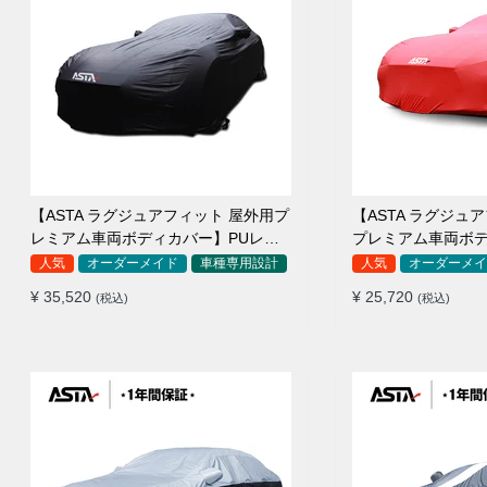
【ASTA ラグジュアフィット 屋外用プ
【ASTA ラグジュ
レミアム車両ボディカバー】PUレザ
プレミアム車両ボ
ー製 オーダーメイド 高級感 裏起毛車
ーメイド 最高級生地 柔かい 裏起
人気
オーダーメイド
車種専用設計
人気
オーダーメイ
カバー 強風対策
カバー
¥ 35,520
¥ 25,720
(税込)
(税込)