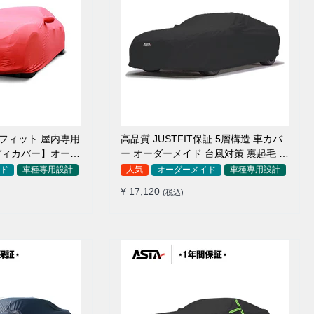
アフィット 屋内専用
高品質 JUSTFIT保証 5層構造 車カバ
ディカバー】オーダ
ー オーダーメイド 台風対策 裏起毛 防
毛車
水 耐久性 傷保護
ド
車種専用設計
人気
オーダーメイド
車種専用設計
¥ 17,120
(税込)