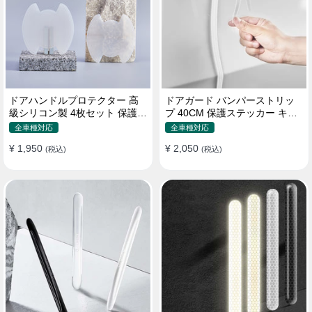
ドアハンドルプロテクター 高
ドアガード バンパーストリッ
級シリコン製 4枚セット 保護フ
プ 40CM 保護ステッカー キズ
ィルム キズ防止 全車種
防止 プロテクターシール
全車種対応
全車種対応
¥ 1,950
¥ 2,050
(税込)
(税込)