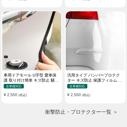
車用ドアモール U字型 愛車保
汎用タイプ バンパープロテク
護 取り付け簡単 キズ防止 騒音
ター キズ防止 保護フィルム 取
低減 5m バンパーストリップ
り付け簡単 フィット感抜群
全車種対応
全車種対応
¥ 2,550
¥ 2,550
(税込)
(税込)
衝撃防止・プロテクター一覧 ＞