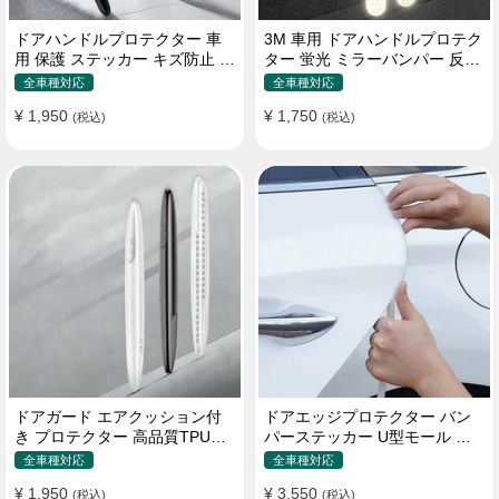
ドアハンドルプロテクター 車
3M 車用 ドアハンドルプロテク
用 保護 ステッカー キズ防止 高
ター 蛍光 ミラーバンパー 反射
品質TPU製 4枚セット
ステッカー 保護フィルム
全車種対応
全車種対応
¥ 1,950
¥ 1,750
(税込)
(税込)
ドアガード エアクッション付
ドアエッジプロテクター バン
き プロテクター 高品質TPU製
パーステッカー U型モール キ
キズ防止 取り付け簡単
ズ防止 取り付け簡単 騒音低減
全車種対応
全車種対応
¥ 1,950
¥ 3,550
(税込)
(税込)