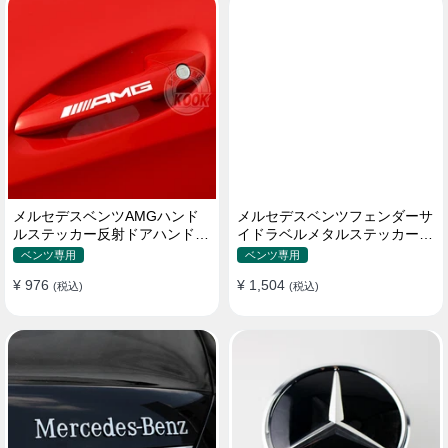
メルセデスベンツAMGハンド
メルセデスベンツフェンダーサ
ルステッカー反射ドアハンドル
イドラベルメタルステッカーC
カーステッカー
クラスEクラスGLAGLE
ベンツ専用
ベンツ専用
CLAGLKAMG外装
¥ 976
¥ 1,504
(税込)
(税込)