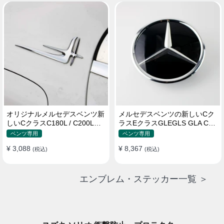
オリジナルメルセデスベンツ新
メルセデスベンツの新しいCク
しいCクラスC180L / C200Lス
ラスEクラスGLEGLS GLA CLA
テッカーサイドサインE200L /
MLGLCロゴ
ベンツ専用
ベンツ専用
E300Lカーステッカー
¥ 3,088
¥ 8,367
(税込)
(税込)
エンブレム・ステッカー一覧 ＞