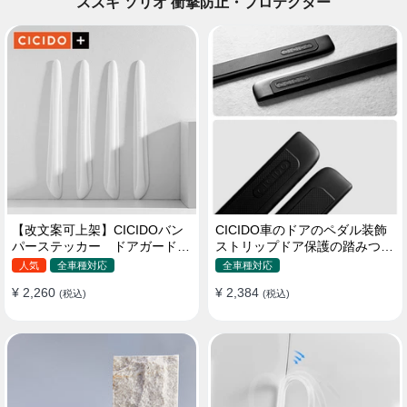
スズキ ソリオ 衝撃防止・プロテクター
【改文案可上架】CICIDOバン
CICIDO車のドアのペダル装飾
パーステッカー ドアガード
ストリップドア保護の踏みつけ
衝突防止プロテクター 耐スク
防止
人気
全車種対応
全車種対応
ラッチ シリカゲル
¥ 2,260
¥ 2,384
(税込)
(税込)