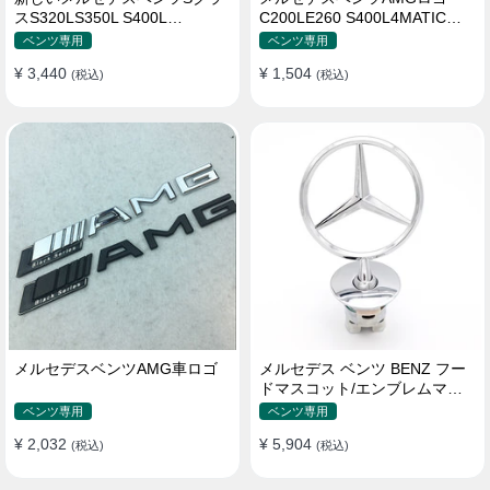
スS320LS350L S400L
C200LE260 S400L4MATIC四
S500LS600Lロゴ
輪駆動ロゴ
ベンツ専用
ベンツ専用
¥ 3,440
¥ 1,504
(税込)
(税込)
メルセデスベンツAMG車ロゴ
メルセデス ベンツ BENZ フー
ドマスコット/エンブレムマー
ク C180 C200 E300L E260L
ベンツ専用
ベンツ専用
S350 純正品
¥ 2,032
¥ 5,904
(税込)
(税込)