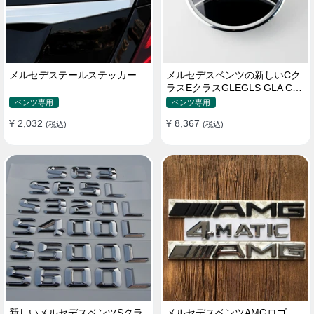
メルセデステールステッカー
メルセデスベンツの新しいCク
ラスEクラスGLEGLS GLA CLA
MLGLCロゴ
ベンツ専用
ベンツ専用
¥ 2,032
¥ 8,367
(税込)
(税込)
新しいメルセデスベンツSクラ
メルセデスベンツAMGロゴ