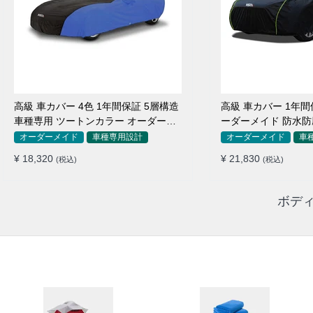
高級 車カバー 4色 1年間保証 5層構造
高級 車カバー 1年間
車種専用 ツートンカラー オーダーメ
ーダーメイド 防水防
イド 防水 耐久性
用
オーダーメイド
車種専用設計
オーダーメイド
車
¥ 18,320
¥ 21,830
(税込)
(税込)
ボディ