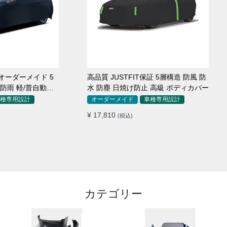
オーダーメイド 5
高品質 JUSTFIT保証 5層構造 防風 防
 防雨 軽/普自動車
水 防塵 日焼け防止 高級 ボディカバー
種専用設計
オーダーメイド
車種専用設計
¥ 17,810
(税込)
カテゴリー