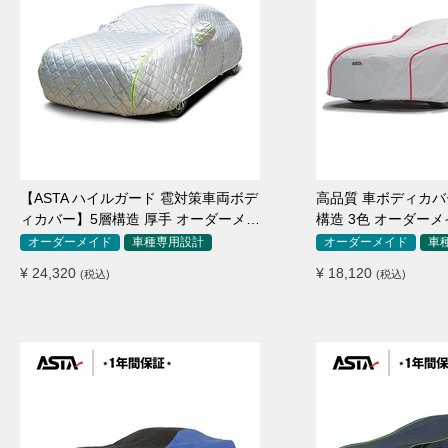
【ASTA ハイルガード 雹対策車両ボデ
高品質 車ボディカバー 
ィカバー】5層構造 厚手 オーダーメイ
構造 3色 オーダーメ
ド 凍結防止 防雪防風 極厚 防風ロープ
防水 四季
オーダーメイド
車種専用設計
オーダーメイド
車
付きボディカバー
¥ 24,320
¥ 18,120
(税込)
(税込)