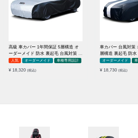
高級 車カバー 1年間保証 5層構造 オ
車カバー 台風対策 
ーダーメイド 防水 裏起毛 台風対策 黄
層構造 裏起毛 防水
砂対策 車種専用
SUV対応 おすすめ
人気
オーダーメイド
車種専用設計
オーダーメイド
車
¥ 18,320
¥ 18,730
(税込)
(税込)