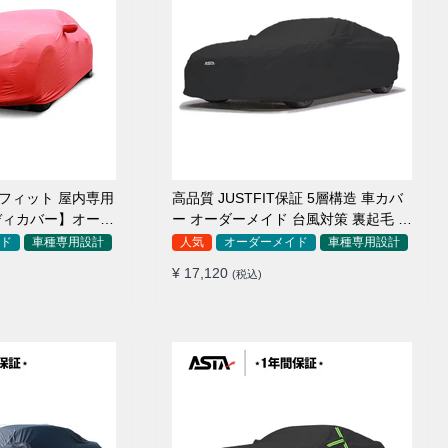
アフィット 屋内専用
高品質 JUSTFIT保証 5層構造 車カバ
ディカバー】オーダ
ー オーダーメイド 台風対策 裏起毛 防
毛車
水 耐久性 傷保護
ド
車種専用設計
人気
オーダーメイド
車種専用設計
¥ 17,120
(税込)