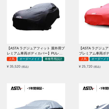
【ASTA ラグジュアフィット 屋外用プ
【ASTA ラグジュ
レミアム車両ボディカバー】PUレザ
プレミアム車両ボ
ー製 オーダーメイド 高級感 裏起毛車
ーメイド 最高級生地 柔かい 裏起
人気
オーダーメイド
車種専用設計
人気
オーダーメイ
カバー 強風対策
カバー
¥ 35,520
¥ 25,720
(税込)
(税込)