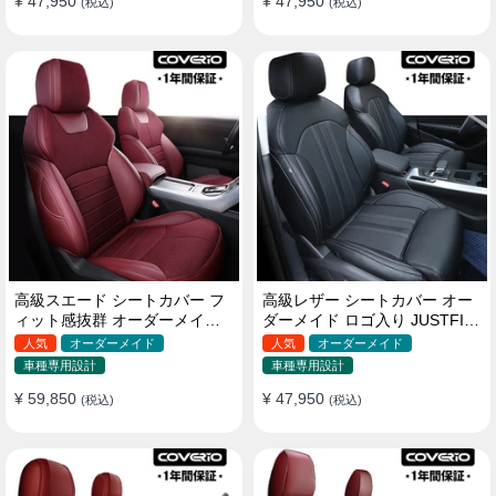
¥ 47,950
¥ 47,950
(税込)
(税込)
高級スエード シートカバー フ
高級レザー シートカバー オー
ィット感抜群 オーダーメイド
ダーメイド ロゴ入り JUSTFIT
耐久性 オシャレ 全席セット
保証 耐摩耗性 全席セット
人気
オーダーメイド
人気
オーダーメイド
車種専用設計
車種専用設計
¥ 59,850
¥ 47,950
(税込)
(税込)