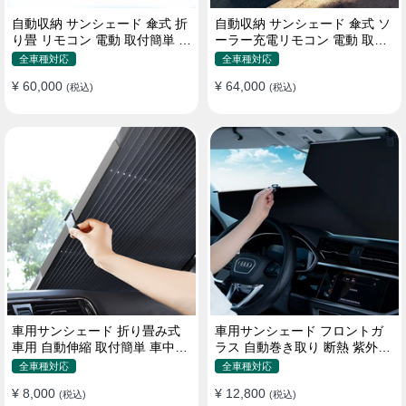
自動収納 サンシェード 傘式 折
自動収納 サンシェード 傘式 ソ
り畳 リモコン 電動 取付簡単 汎
ーラー充電リモコン 電動 取付
用 防風
簡単 汎用
全車種対応
全車種対応
¥ 60,000
¥ 64,000
(税込)
(税込)
車用サンシェード 折り畳み式
車用サンシェード フロントガ
車用 自動伸縮 取付簡単 車中泊
ラス 自動巻き取り 断熱 紫外線
紫外線UVカット 仮眠 断熱
UVカット 取付収納便利
全車種対応
全車種対応
¥ 8,000
¥ 12,800
(税込)
(税込)