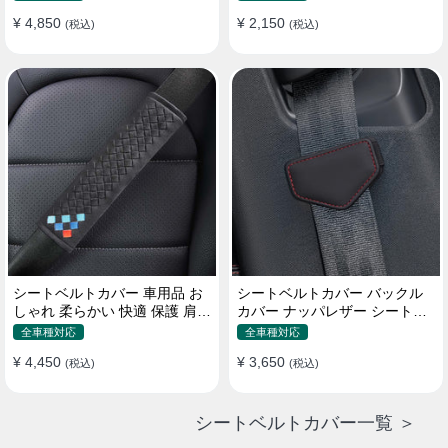
¥ 4,850
¥ 2,150
(税込)
(税込)
シートベルトカバー 車用品 お
シートベルトカバー バックル
しゃれ 柔らかい 快適 保護 肩当
カバー ナッパレザー シートベ
てパッド 圧迫感軽減
ルトパッド 異音防止 傷防止 マ
全車種対応
全車種対応
グネット式2個
¥ 4,450
¥ 3,650
(税込)
(税込)
シートベルトカバー一覧 ＞