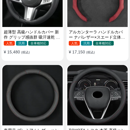
超薄型 高級ハンドルカバー 新
アルカンターラ ハンドルカバ
作 グリップ感抜群 吸汗速乾 ス
ー ナパレザー×スエード立体デ
エード ナパレザー 通年使用
ザイン 四季汎用 O/D型兼用 38-
人気
汎用
全車種対応
人気
汎用
全車種対応
37~38CM
40cm
¥ 15,480
¥ 17,150
(税込)
(税込)