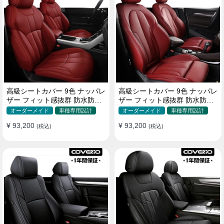
高級シートカバー 9色 ナッパレ
高級シートカバー 9色 ナッパレ
ザー フィット感抜群 防水防汚
ザー フィット感抜群 防水防汚
オーダーメイド 全席セット
オーダーメイド 全席セット
オーダーメイド
車種専用設計
オーダーメイド
車種専用設計
¥ 93,200
¥ 93,200
(税込)
(税込)