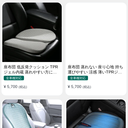
座布団 低反発クッション TPR
座布団 蒸れない 座り心地 持ち
ジェル内蔵 蒸れやすい方にお
運びやすい 涼感 薄いTPRジェ
勧め おしり 熱い
ル内蔵 多用途
全車種対応
全車種対応
¥ 5,700
¥ 5,700
(税込)
(税込)