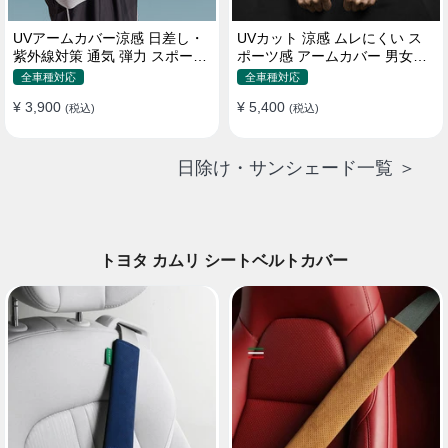
UVアームカバー涼感 日差し・
UVカット 涼感 ムレにくい ス
紫外線対策 通気 弾力 スポーツ
ポーツ感 アームカバー 男女汎
感 メンズ
用 xs-xxl
全車種対応
全車種対応
¥ 3,900
¥ 5,400
(税込)
(税込)
日除け・サンシェード一覧 ＞
トヨタ カムリ シートベルトカバー