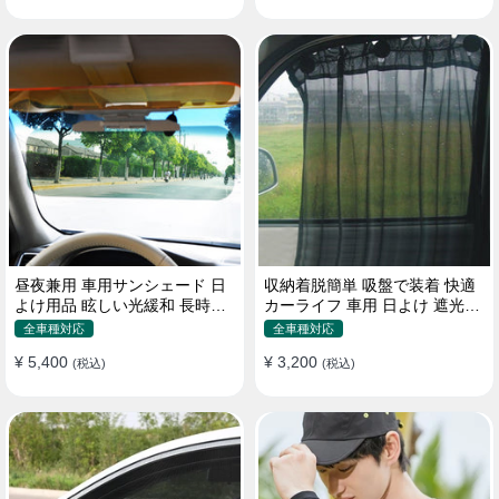
昼夜兼用 車用サンシェード 日
収納着脱簡単 吸盤で装着 快適
よけ用品 眩しい光緩和 長時間
カーライフ 車用 日よけ 遮光
運転 特殊遮光素材
UVカット 通気
全車種対応
全車種対応
¥ 5,400
¥ 3,200
(税込)
(税込)