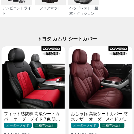
アンビエントライ
フロアマット
ヘッドレスト・腰
ト
枕・クッション
トヨタ カムリ シートカバー
フィット感抜群 高級シートカ
おしゃれ 高級シートカバー 防
バー オーダーメイド 7色 防水
水レザー オーダーメイド パン
レザー おしゃれ 全席セット
チング加工 9色 全席セット
オーダーメイド
車種専用設計
オーダーメイド
車種専用設計