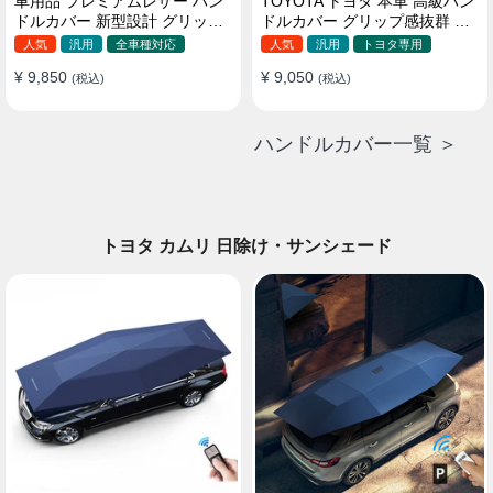
車用品 プレミアムレザー ハン
TOYOTA トヨタ 本革 高級ハン
ドルカバー 新型設計 グリップ
ドルカバー グリップ感抜群 取
感向上 取付簡単 滑り止め 36〜
り付け簡単 滑り止め 37~40CM
人気
汎用
全車種対応
人気
汎用
トヨタ専用
38cm
¥ 9,850
¥ 9,050
(税込)
(税込)
ハンドルカバー一覧 ＞
トヨタ カムリ 日除け・サンシェード