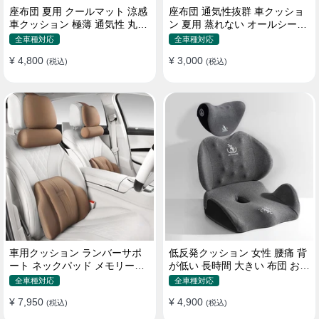
座布団 夏用 クールマット 涼感
座布団 通気性抜群 車クッショ
車クッション 極薄 通気性 丸洗
ン 夏用 蒸れない オールシーズ
いOK すずしい
ン おしゃれ
全車種対応
全車種対応
¥ 4,800
¥ 3,000
(税込)
(税込)
車用クッション ランバーサポ
低反発クッション 女性 腰痛 背
ート ネックパッド メモリーフ
が低い 長時間 大きい 布団 おし
ォーム 疲労回復
ゃれ 運転 疲労回復
全車種対応
全車種対応
¥ 7,950
¥ 4,900
(税込)
(税込)