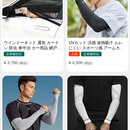
ウインドーネット 通気 カーテ
UVカット 涼感 放熱吸汗 ムレ
ン 防虫 車中泊 カー用品 網戸
にくい スポーツ感 アームカバ
取付簡単
ー 男女汎用
全車種対応
人気
全車種対応
¥ 3,700
¥ 4,900
(税込)
(税込)