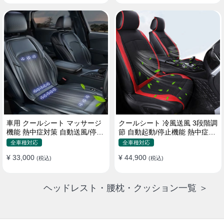
車用 クールシート マッサージ
クールシート 冷風送風 3段階調
機能 熱中症対策 自動送風/停止
節 自動起動/停止機能 熱中症対
機能 24個強力ファン 取付簡単
策 夏 暑さ対策 取付簡単
全車種対応
全車種対応
¥ 33,000
¥ 44,900
(税込)
(税込)
ヘッドレスト・腰枕・クッション一覧 ＞