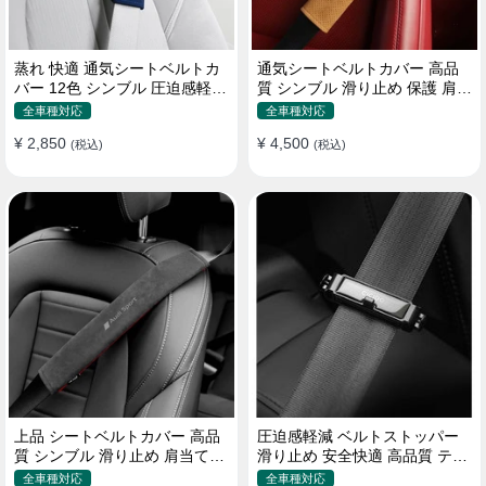
蒸れ 快適 通気シートベルトカ
通気シートベルトカバー 高品
バー 12色 シンブル 圧迫感軽減
質 シンブル 滑り止め 保護 肩当
保護 肩当てパッド
てパッド 圧迫感軽減
全車種対応
全車種対応
¥ 2,850
¥ 4,500
(税込)
(税込)
上品 シートベルトカバー 高品
圧迫感軽減 ベルトストッパー
質 シンブル 滑り止め 肩当てパ
滑り止め 安全快適 高品質 テー
ッド 圧迫感軽減
プクリップ 快適 2個セット
全車種対応
全車種対応