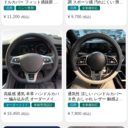
ドルカバー フィット感抜群 お
調 スポーツ感 汚れにくい 滑り
しゃれ 操作性向上 四季 38CM
止め かっこいい 取り付け簡単
汎用
ベンツ専用
汎用
全車種対応
38CM
¥ 11,200
¥ 9,700
(税込)
(税込)
高級感 通気 本革 ハンドルカバ
通気性 涼しい ハンドルカバー
ー 編み込み式 オーダーメイド
８色 おしゃれ レザー 触感よく
握り感抜群 操作性アップ
シンブル 落ち着いた気品
オーダーメイド
車種専用設計
汎用
全車種対応
35~40CM
¥ 15,450
¥ 7,800
(税込)
(税込)