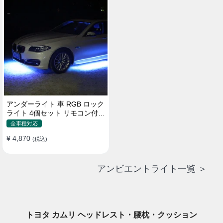
アンダーライト 車 RGB ロック
ライト 4個セット リモコン付き
ボタンスイッチ付き 多機能 車
全車種対応
外装飾 車のシャーシ装飾用 防
¥ 4,870
水 おしゃれ
(税込)
アンビエントライト一覧 ＞
トヨタ カムリ ヘッドレスト・腰枕・クッション