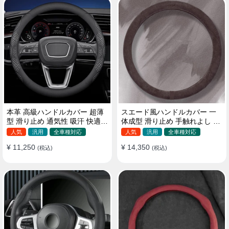
本革 高級ハンドルカバー 超薄
スエード風ハンドルカバー 一
型 滑り止め 通気性 吸汗 快適
体成型 滑り止め 手触れよし 吸
耐久性 四季汎用 35~40CM
汗 高級感 四季汎用 35~38CM
人気
汎用
全車種対応
人気
汎用
全車種対応
¥ 11,250
¥ 14,350
(税込)
(税込)