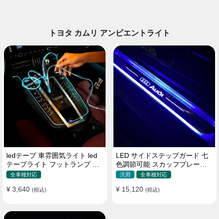
トヨタ カムリ アンビエントライト
ledテープ 車雰囲気ライト led
LED サイドステップガード 七
テープライト フットランプ 車
色調節可能 スカッフプレート
内装飾 USB 3メートル
自動変色 配線不要 自動変色
全車種対応
汎用
全車種対応
¥ 3,640
¥ 15,120
(税込)
(税込)