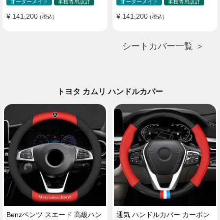
ド 防水 雰囲気 全席セット
ド 防水 雰囲気 全席セット
オーダーメイド
車種専用設計
オーダーメイド
車種専用設計
¥ 141,200
¥ 141,200
(税込)
(税込)
シートカバー一覧 ＞
トヨタ カムリ ハンドルカバー
Benzベンツ スエード 高級ハン
通気 ハンドルカバー カーボン