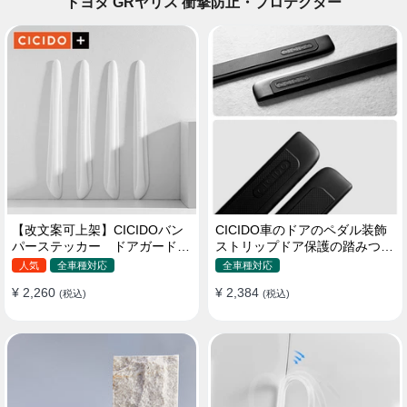
トヨタ GRヤリス 衝撃防止・プロテクター
【改文案可上架】CICIDOバン
CICIDO車のドアのペダル装飾
パーステッカー ドアガード
ストリップドア保護の踏みつけ
衝突防止プロテクター 耐スク
防止
人気
全車種対応
全車種対応
ラッチ シリカゲル
¥ 2,260
¥ 2,384
(税込)
(税込)