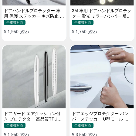
ドアハンドルプロテクター 車
3M 車用 ドアハンドルプロテク
用 保護 ステッカー キズ防止 高
ター 蛍光 ミラーバンパー 反射
品質TPU製 4枚セット
ステッカー 保護フィルム
全車種対応
全車種対応
¥ 1,950
¥ 1,750
(税込)
(税込)
ドアガード エアクッション付
ドアエッジプロテクター バン
き プロテクター 高品質TPU製
パーステッカー U型モール キ
キズ防止 取り付け簡単
ズ防止 取り付け簡単 騒音低減
全車種対応
全車種対応
¥ 1,950
¥ 3,550
(税込)
(税込)