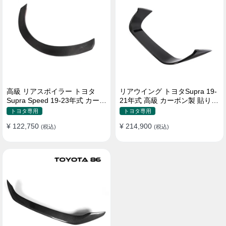
高級 リアスポイラー トヨタ
リアウイング トヨタSupra 19-
Supra Speed 19-23年式 カーボ
21年式 高級 カーボン製 貼り付
ン製 貼り付け装着
け装着
トヨタ専用
トヨタ専用
¥ 122,750
¥ 214,900
(税込)
(税込)