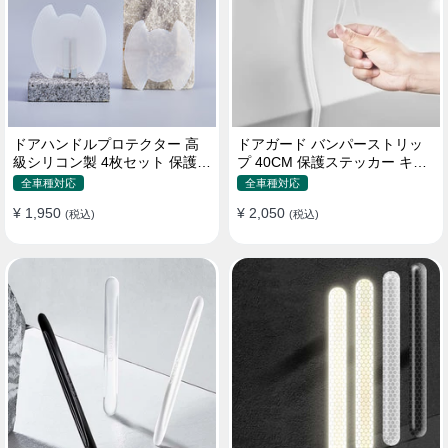
ドアハンドルプロテクター 高
ドアガード バンパーストリッ
級シリコン製 4枚セット 保護フ
プ 40CM 保護ステッカー キズ
ィルム キズ防止 全車種
防止 プロテクターシール
全車種対応
全車種対応
¥ 1,950
¥ 2,050
(税込)
(税込)