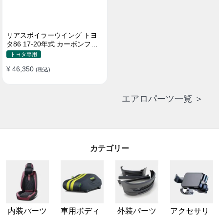
リアスポイラーウイング トヨ
タ86 17-20年式 カーボンファ
イバー 貼り付け装着
トヨタ専用
¥ 46,350
(税込)
エアロパーツ一覧 ＞
カテゴリー
内装パーツ
車用ボディ
外装パーツ
アクセサリ