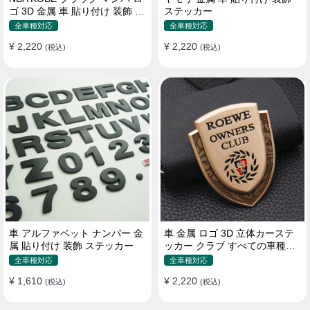
ゴ 3D 金属 車 貼り付け 装飾 ス
ステッカー
テッカー
全車種対応
全車種対応
¥ 2,220
¥ 2,220
(税込)
(税込)
車 アルファベット ナンバー 金
車 金属 ロゴ 3D 立体カーステ
属 貼り付け 装飾 ステッカー
ッカー クラブ すべての車種対
応 カスタム サイドポスト
全車種対応
全車種対応
¥ 1,610
¥ 2,220
(税込)
(税込)