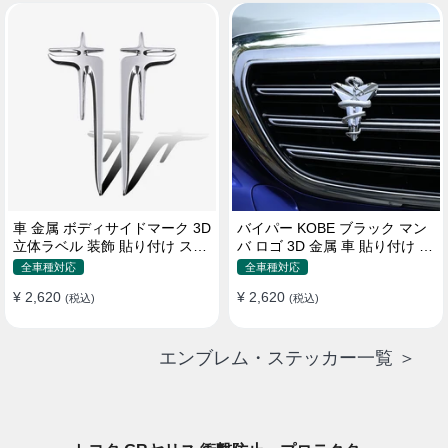
車 金属 ボディサイドマーク 3D
バイパー KOBE ブラック マン
立体ラベル 装飾 貼り付け ステ
バ ロゴ 3D 金属 車 貼り付け 装
ッカー
飾 ステッカー
全車種対応
全車種対応
¥ 2,620
¥ 2,620
(税込)
(税込)
エンブレム・ステッカー一覧 ＞