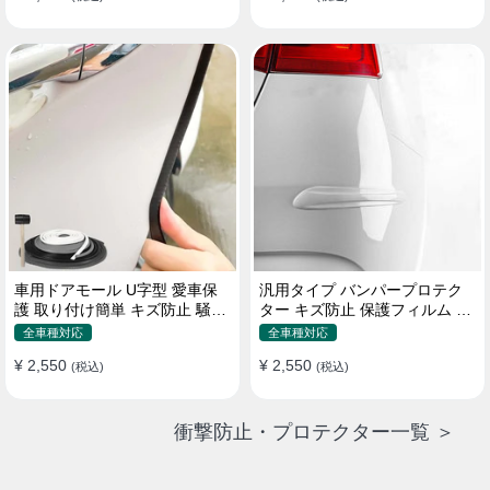
車用ドアモール U字型 愛車保
汎用タイプ バンパープロテク
護 取り付け簡単 キズ防止 騒音
ター キズ防止 保護フィルム 取
低減 5m バンパーストリップ
り付け簡単 フィット感抜群
全車種対応
全車種対応
¥ 2,550
¥ 2,550
(税込)
(税込)
衝撃防止・プロテクター一覧 ＞