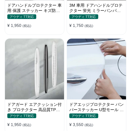
ドアハンドルプロテクター 車
3M 車用 ドアハンドルプロテ
用 保護 ステッカー キズ防止
クター 蛍光 ミラーバンパー
高品質TPU製 4枚セット
反射ステッカー 保護フィルム
アウディ TT対応
アウディ TT対応
¥ 1,950
¥ 1,750
(税込)
(税込)
ドアガード エアクッション付
ドアエッジプロテクター バン
き プロテクター 高品質TPU
パーステッカー U型モール キ
製 キズ防止 取り付け簡単
ズ防止 取り付け簡単 騒音低
アウディ TT対応
アウディ TT対応
減
¥ 1,950
¥ 3,550
(税込)
(税込)