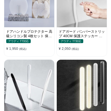
ドアハンドルプロテクター 高
ドアガード バンパーストリッ
級シリコン製 4枚セット 保護
プ 40CM 保護ステッカー キ
フィルム キズ防止 全車種
ズ防止 プロテクターシール
アウディ TT対応
アウディ TT対応
¥ 1,950
¥ 2,050
(税込)
(税込)