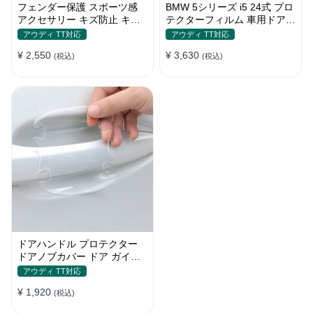
フェンダー保護 スポーツ感
BMW 5シリーズ i5 24式 プロ
アクセサリー キズ防止 キズ
テクターフィルム 車用ドアフ
隠し プロテクションステッカ
ィルム 車包装フィルム チッ
アウディ TT対応
アウディ TT対応
ー
プ 傷 汚れ 防止 透明ベース
¥ 2,550
¥ 3,630
(税込)
(税込)
ドアハンドル プロテクター
ドアノブカバー ドア ガイド
傷防止透明シール カバー ス
アウディ TT対応
テッカー 保護 傷防止 ドアノ
¥ 1,920
ブガード 保護 外装 シール
(税込)