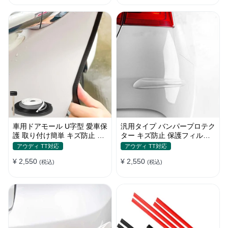
車用ドアモール U字型 愛車保
汎用タイプ バンパープロテク
護 取り付け簡単 キズ防止 騒
ター キズ防止 保護フィルム
音低減 5m バンパーストリッ
取り付け簡単 フィット感抜群
アウディ TT対応
アウディ TT対応
プ
¥ 2,550
¥ 2,550
(税込)
(税込)