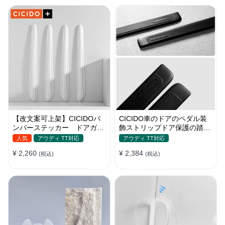
【改文案可上架】CICIDOバ
CICIDO車のドアのペダル装
ンパーステッカー ドアガー
飾ストリップドア保護の踏み
ド 衝突防止プロテクター 耐
つけ防止
人気
アウディ TT対応
アウディ TT対応
スクラッチ シリカゲル
¥ 2,260
¥ 2,384
(税込)
(税込)