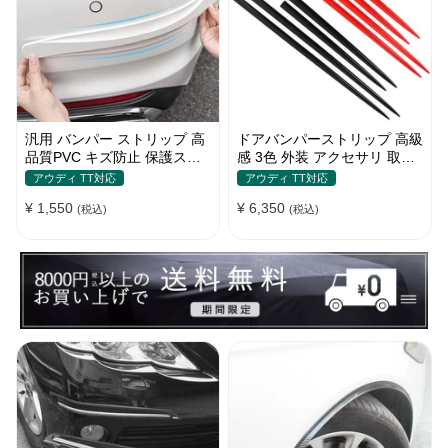
汎用 バンパー ストリップ 高
ドアバンパーストリップ 高級
品質PVC キズ防止 保護ステ
感 3色 外装 アクセサリ 取付
ッカー 4色 フロント・リア
簡単 保護フィルム キズ防止
アウディ TT対応
アウディ TT対応
キズ隠し
¥ 1,550
¥ 6,350
(税込)
(税込)