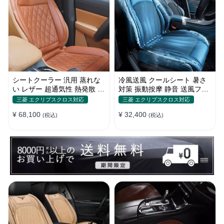
シートクーラー 汎用 蒸れな
冷風送風 クールシート 暑さ
い レザー 超通気性 熱発散 5
対策 振動按摩 静音 送風ファ
段階風量 涼しい 冷却 夏 四季
ン 簡単装着 ベルト式 メッシ
三菱 エクリプスクロス対応
三菱 エクリプスクロス対応
通用
ュ
¥ 68,100
¥ 32,400
(税込)
(税込)