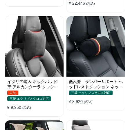
¥ 22,446
(税込)
イタリア輸入 ネックパッド
低反発 ランバーサポート ヘ
車 アルカンターラ クッショ
ッドレストクッション ネック
ン 低反発 ネックピロー ドラ
パッド 首 車 アルカンターラ
人気
三菱 エクリプスクロス対応
イブ
三菱 エクリプスクロス対応
¥ 8,920
(税込)
¥ 9,950
(税込)