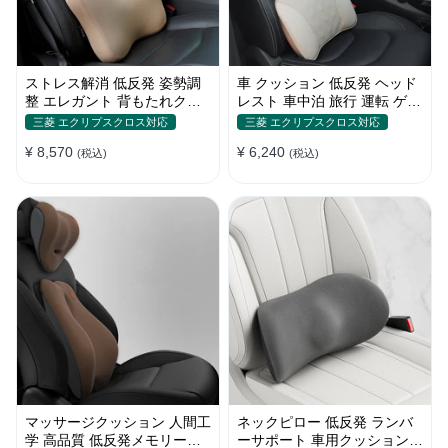
ストレス解消 低反発 姿勢調
車 クッション 低反発 ヘッド
整 エレガント 背もたれクッ
レスト 車中泊 旅行 運転 ゲー
ション メモリ綿 車 高品質 四
ミングチェア 頚椎サポート
三菱 エクリプスクロス対応
三菱 エクリプスクロス対応
季汎用
ネックピロー 高級感
¥ 8,570
¥ 6,240
(税込)
(税込)
マッサージクッション 人間工
ネックピロー 低反発 ランバ
学 高品質 低反発メモリーフ
ーサポート 車用クッション