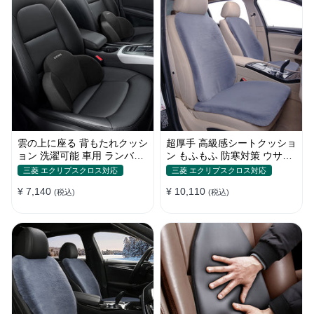
雲の上に座る 背もたれクッシ
超厚手 高級感シートクッショ
ョン 洗濯可能 車用 ランバー
ン もふもふ 防寒対策 ウサギ
サポート 車通勤運転 長距離
の毛 暖かい 車用 冬保温
三菱 エクリプスクロス対応
三菱 エクリプスクロス対応
ドライブ
¥ 7,140
¥ 10,110
(税込)
(税込)