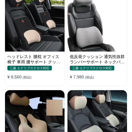
ヘッドレスト 腰枕 オフィス
低反発クッション 通気性抜群
椅子 車用 腰サポート クッシ
ランバーサポート ネックパッ
ョン 取付バンド
ド 背もたれ 車用 おしゃれ
三菱 エクリプスクロス対応
三菱 エクリプスクロス対応
¥ 8,560
¥ 7,980
(税込)
(税込)