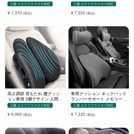
ォーム 疲労回復 車用
水洗い可能 メモリーフォー
三菱 エクリプスクロス対応
三菱 エクリプスクロス対応
ム 腰
¥ 7,370
¥ 7,020
(税込)
(税込)
高さ調節 背もたれ 腰クッシ
車用クッション ネックパッド
ョン車用 3層デザイン 人間工
ランバーサポート メモリーフ
学デザイン 姿勢サポート
ォーム 姿勢 人間工学 疲労回
三菱 エクリプスクロス対応
三菱 エクリプスクロス対応
復
¥ 9,060
¥ 7,220
(税込)
(税込)