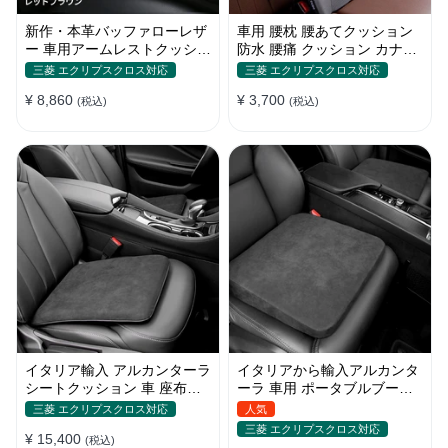
新作・本革バッファローレザ
車用 腰枕 腰あてクッション
ー 車用アームレストクッショ
防水 腰痛 クッション カナロ
ン セダン・SUV対応 高級牛
ア ドライブ 腰当て 腰痛対策
三菱 エクリプスクロス対応
三菱 エクリプスクロス対応
革アームレストパッド
ウェットスーツ素材 腰サポー
¥ 8,860
¥ 3,700
(税込)
ト
(税込)
イタリア輸入 アルカンターラ
イタリアから輸入アルカンタ
シートクッション 車 座布団
ーラ 車用 ポータブルブース
記憶フォーム 通気性抜群
ターシート 防寒
三菱 エクリプスクロス対応
人気
三菱 エクリプスクロス対応
¥ 15,400
(税込)