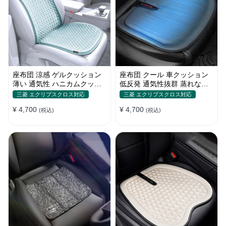
座布団 涼感 ゲルクッション
座布団 クール 車クッション
薄い 通気性 ハニカムクッシ
低反発 通気性抜群 蒸れない
ョン 四季通用 おすすめ
滑り止め おすすめ
三菱 エクリプスクロス対応
三菱 エクリプスクロス対応
¥ 4,700
¥ 4,700
(税込)
(税込)