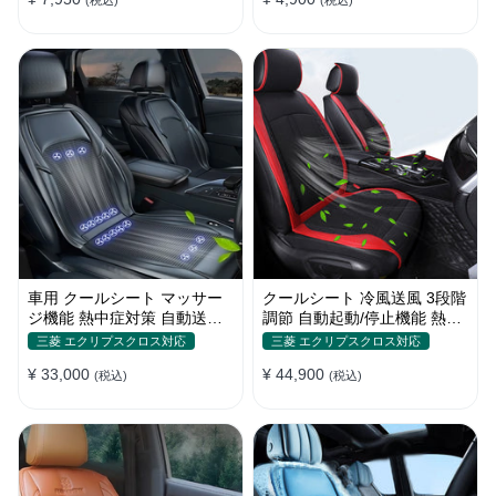
(税込)
(税込)
車用 クールシート マッサー
クールシート 冷風送風 3段階
ジ機能 熱中症対策 自動送風/
調節 自動起動/停止機能 熱中
停止機能 24個強力ファン 取
症対策 夏 暑さ対策 取付簡単
三菱 エクリプスクロス対応
三菱 エクリプスクロス対応
付簡単
¥ 33,000
¥ 44,900
(税込)
(税込)