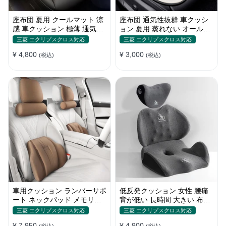
座布団 夏用 クールマット 涼
座布団 通気性抜群 車クッシ
感 車クッション 極薄 通気性
ョン 夏用 蒸れない オールシ
丸洗いOK すずしい
ーズン おしゃれ
三菱 エクリプスクロス対応
三菱 エクリプスクロス対応
¥ 4,800
¥ 3,000
(税込)
(税込)
車用クッション ランバーサポ
低反発クッション 女性 腰痛
ート ネックパッド メモリー
背が低い 長時間 大きい 布団
フォーム 疲労回復
おしゃれ 運転 疲労回復
三菱 エクリプスクロス対応
三菱 エクリプスクロス対応
¥ 7,950
¥ 4,900