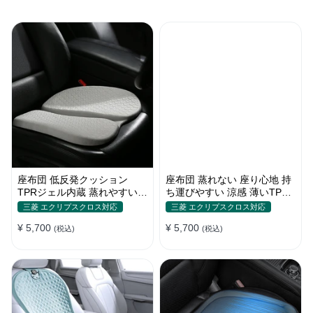
座布団 低反発クッション
座布団 蒸れない 座り心地 持
TPRジェル内蔵 蒸れやすい方
ち運びやすい 涼感 薄いTPR
にお勧め おしり 熱い
ジェル内蔵 多用途
三菱 エクリプスクロス対応
三菱 エクリプスクロス対応
¥ 5,700
¥ 5,700
(税込)
(税込)