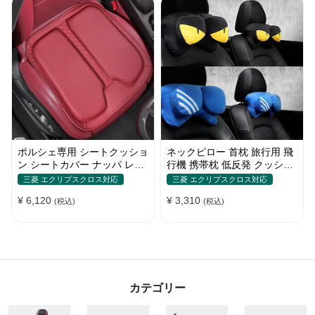
ポルシェ専用 シートクッショ
ネックピロー 首枕 旅行用 飛
ン シートカバー ナッパ レザ
行機 携帯枕 低反発 クッショ
ー 滑り止め クッション マッ
ン運転 車内 頸椎サポート 車
三菱 エクリプスクロス対応
三菱 エクリプスクロス対応
ト アイスシルク スエード 通
中泊 人間工学設計
¥ 6,120
¥ 3,310
気性 車用 低反発 カーシート
(税込)
(税込)
座布団 後部座席 オフィス シ
ートカバー
カテゴリー