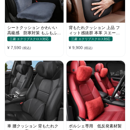
シートクッション かわいい
背もたれクッション 上品 フ
高級感 防寒対策 もふもふ
ィット感抜群 本革 スエード
ウサギ 暖かい 車用 冬保温
リネン おしゃれ 腰痛 空気
三菱 エクリプスクロス対応
三菱 エクリプスクロス対応
¥ 7,590
¥ 9,900
(税込)
(税込)
車 腰クッション 背もたれク
ポルシェ専用 低反発素材製