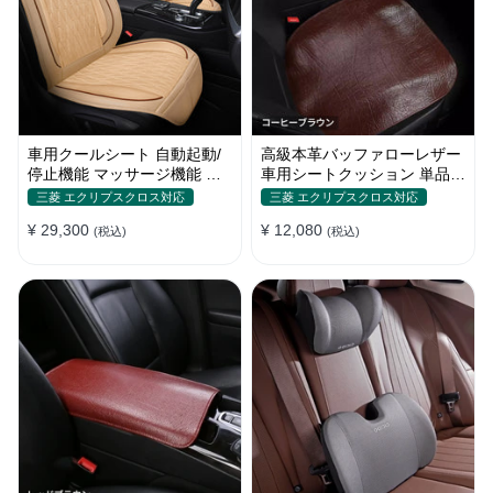
車用クールシート 自動起動/
高級本革バッファローレザー
停止機能 マッサージ機能 通
車用シートクッション 単品・
気性 滑り止め 猛暑対策 取付
3点セット
三菱 エクリプスクロス対応
三菱 エクリプスクロス対応
簡単
¥ 29,300
¥ 12,080
(税込)
(税込)