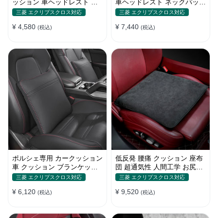
ッション 車ヘッドレスト ネ
車ヘッドレスト ネックパッド
ックパッド 低反発 ファッシ
洗濯可 調節可能 車用腰枕 ネ
三菱 エクリプスクロス対応
三菱 エクリプスクロス対応
ョン 長時間運転頚椎 腰サポ
ックパッド 通気設計 首枕 取
¥ 4,580
¥ 7,440
ート 通気性 調節可能
(税込)
り付け簡単
(税込)
ポルシェ専用 カークッション
低反発 腰痛 クッション 座布
車 クッション ブランケット
団 超通気性 人間工学 お尻ク
最新型 低反発 運転 通気性 健
ッション 骨盤サポート 蒸れ
三菱 エクリプスクロス対応
三菱 エクリプスクロス対応
康 Porsche カレラ 911 ボク
ない通気性 使用場所多種
¥ 6,120
¥ 9,520
スター ケイマン カイエン マ
(税込)
(税込)
カン パナメーラ等に適用 車
用