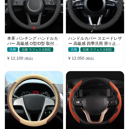
本革 パンチング ハンドルカ
ハンドルカバー スエードレザ
バー 高級感 O型/D型 取付簡
ー 高級感 四季汎用 滑り止め
単 滑り止め 超薄い 38CM
O型-D型 軽/普自動車 SUV
汎用
日産 ラフェスタ対応
汎用
日産 ラフェスタ対応
37~38CM
¥ 12,100
¥ 12,050
(税込)
(税込)