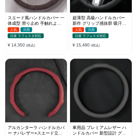
スエード風ハンドルカバー 一
超薄型 高級ハンドルカバー
体成型 滑り止め 手触れよし
新作 グリップ感抜群 吸汗速
吸汗 高級感 四季汎用
乾 スエード ナパレザー 通年
人気
汎用
人気
汎用
35~38CM
使用 37~38CM
日産 ラフェスタ対応
日産 ラフェスタ対応
¥ 14,350
¥ 15,480
(税込)
(税込)
アルカンターラ ハンドルカバ
車用品 プレミアムレザー ハ
ー ナパレザー×スエード立体
ンドルカバー 新型設計 グリ