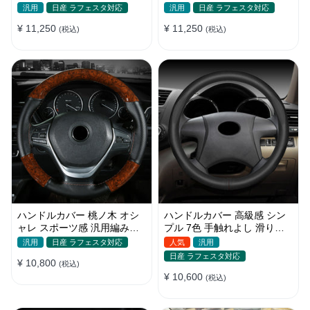
抜群 パンチング加工 通気性
付け簡単 パンチング加工 35-
汎用
日産 ラフェスタ対応
汎用
日産 ラフェスタ対応
35-40CM
40CM
¥ 11,250
¥ 11,250
(税込)
(税込)
ハンドルカバー 桃ノ木 オシ
ハンドルカバー 高級感 シン
ャレ スポーツ感 汎用編み込
プル 7色 手触れよし 滑り止
み式 優れた耐摩耗性 38CM
め O型/D型 軽/普自動車
汎用
日産 ラフェスタ対応
人気
汎用
38CM
日産 ラフェスタ対応
¥ 10,800
(税込)
¥ 10,600
(税込)