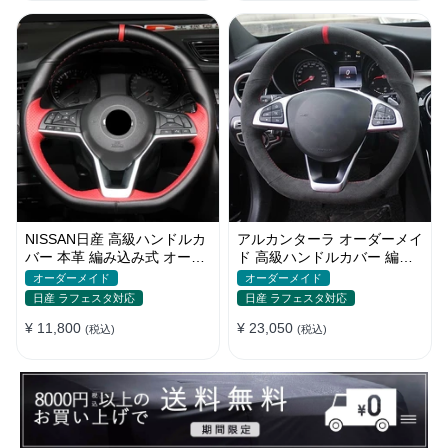
NISSAN日産 高級ハンドルカ
アルカンターラ オーダーメイ
バー 本革 編み込み式 オーダ
ド 高級ハンドルカバー 編み
ーメイド スポーツ感
込み式 滑り止め フィット感
オーダーメイド
オーダーメイド
日産 ラフェスタ対応
日産 ラフェスタ対応
¥ 11,800
¥ 23,050
(税込)
(税込)