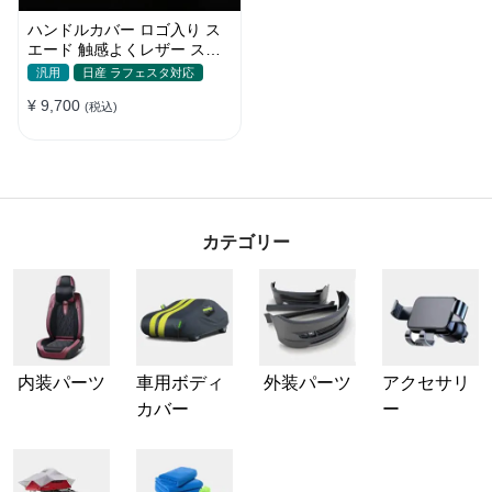
ハンドルカバー ロゴ入り ス
エード 触感よくレザー スポ
ーツ感 汚れ滑り防止 四季汎
汎用
日産 ラフェスタ対応
用 37-38CM
¥ 9,700
(税込)
カテゴリー
内装パーツ
車用ボディ
外装パーツ
アクセサリ
カバー
ー