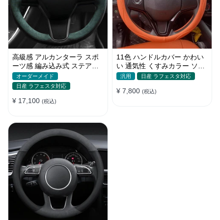
高級感 アルカンターラ スポ
11色 ハンドルカバー かわい
ーツ感 編み込み式 ステアリ
い 通気性 くすみカラー ソフ
ングカバー かっこいい 四季
トレザー ステアリング O
オーダーメイド
汎用
日産 ラフェスタ対応
滑り止め
型/D型 35~38CM
日産 ラフェスタ対応
¥ 7,800
(税込)
¥ 17,100
(税込)