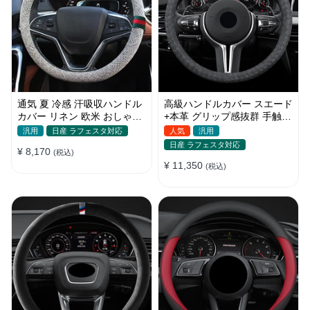
通気 夏 冷感 汗吸収ハンドル
高級ハンドルカバー スエード
カバー リネン 欧米 おしゃれ
+本革 グリップ感抜群 手触れ
安全 スッキリ Ｏ/D型汎用
よし 滑り止め O形/D型 36-
汎用
日産 ラフェスタ対応
人気
汎用
37~38CM
40CM
日産 ラフェスタ対応
¥ 8,170
(税込)
¥ 11,350
(税込)