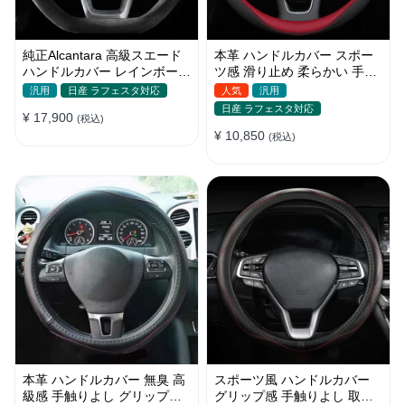
純正Alcantara 高級スエード
本革 ハンドルカバー スポー
ハンドルカバー レインボーリ
ツ感 滑り止め 柔らかい 手触
ボン 無臭 手触り おしゃれ
りよし おしゃれ 軽/普自動車
汎用
日産 ラフェスタ対応
人気
汎用
37~39CM
38CM
日産 ラフェスタ対応
¥ 17,900
(税込)
¥ 10,850
(税込)
本革 ハンドルカバー 無臭 高
スポーツ風 ハンドルカバー
級感 手触りよし グリップ感
グリップ感 手触りよし 取り