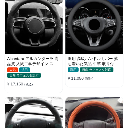
Alcantara アルカンターラ 高
汎用 高級ハンドルカバー 落
品質 人間工学デザイン スエ
ち着いた気品 牛革 取り付け
ード 絶妙な肌触り O/D型兼
簡単 おしゃれ Ｏ型/D型
人気
汎用
汎用
日産 ラフェスタ対応
用 37~38CM
38CM
日産 ラフェスタ対応
¥ 11,050
(税込)
¥ 17,150
(税込)