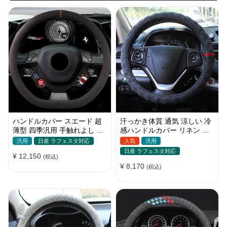
ハンドルカバー スエード 超
汗っかき体質 通気 涼しい 冷
薄型 四季汎用 手触れよし 高
感ハンドルカバー リネン 欧
級感 軽自動車 普通車 O/D型
米 おしゃれ 安全 38CM
汎用
日産 ラフェスタ対応
人気
汎用
36~39.5CM
日産 ラフェスタ対応
¥ 12,150
(税込)
¥ 8,170
(税込)