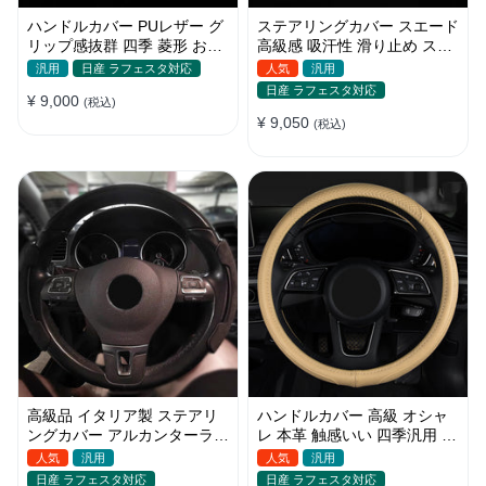
ハンドルカバー PUレザー グ
ステアリングカバー スエード
リップ感抜群 四季 菱形 おし
高級感 吸汗性 滑り止め スポ
ゃれ 滑り防止 触感よく 菱形
ーツカー ハンドルカバー
汎用
日産 ラフェスタ対応
人気
汎用
の刺繍 35~38CM
37~38CM
日産 ラフェスタ対応
¥ 9,000
(税込)
¥ 9,050
(税込)
高級品 イタリア製 ステアリ
ハンドルカバー 高級 オシャ
ングカバー アルカンターラ
レ 本革 触感いい 四季汎用 ス
滑り止め ハンドルカバー
テアリングカバー 38CM
人気
汎用
人気
汎用
35~40CM
日産 ラフェスタ対応
日産 ラフェスタ対応