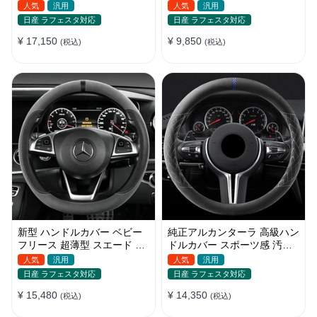
デザイン 四季汎用 O/D型兼
ップ感向上 取付簡単 滑り止
人気
汎用
人気
汎用
用 38-40cm
め 36〜38cm
日産 ラフェスタ対応
日産 ラフェスタ対応
¥ 17,150
¥ 9,850
(税込)
(税込)
新型 ハンドルカバー ベビー
純正アルカンターラ 高級ハン
フリース 超薄型 スエード 高
ドルカバー スポーツ感 汚れ
級感 四季汎用 3色展開 38CM
防止 おしゃれ 全車種対応
人気
汎用
人気
汎用
37~38CM
日産 ラフェスタ対応
日産 ラフェスタ対応
¥ 15,480
¥ 14,350
(税込)
(税込)