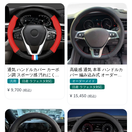
通気 ハンドルカバー カーボ
高級感 通気 本革 ハンドルカ
ン調 スポーツ感 汚れにくい
バー 編み込み式 オーダーメ
滑り止め かっこいい 取り付
イド 握り感抜群 操作性アッ
汎用
日産 ラフェスタ対応
オーダーメイド
け簡単 38CM
プ
日産 ラフェスタ対応
¥ 9,700
(税込)
¥ 15,450
(税込)