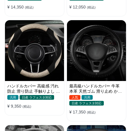
¥ 14,350
¥ 12,050
(税込)
(税込)
ハンドルカバー 高級感 汚れ
最高級ハンドルカバー 牛革
防止 滑り防止 手触りよし 通
本革 天然ゴム 滑り止め かっ
気性いい リネン素材 上質
こいい 35~40CM
汎用
日産 ラフェスタ対応
人気
汎用
37~38cm
日産 ラフェスタ対応
¥ 9,350
(税込)
¥ 17,350
(税込)