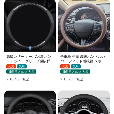
高級レザー カーボン調 ハン
全車種 牛革 高級ハンドルカ
ドルカバー グリップ感抜群
バー フィット感抜群 スポー
スポーツ感 安全 耐久性
ツ感 おしゃれ O型/D型
人気
汎用
人気
汎用
38CM
37~38CM
日産 ラフェスタ対応
日産 ラフェスタ対応
¥ 10,400
¥ 15,250
(税込)
(税込)