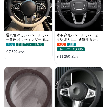
通気性 涼しい ハンドルカバ
本革 高級ハンドルカバー 超
ー８色 おしゃれ レザー 触感
薄型 滑り止め 通気性 吸汗 快
よく シンブル 落ち着いた気
適 耐久性 四季汎用 35~40CM
汎用
日産 ラフェスタ対応
人気
汎用
品 35~40CM
日産 ラフェスタ対応
¥ 7,800
(税込)
¥ 11,250
(税込)