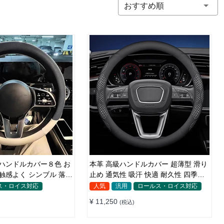
おすすめ順
 ハンドルカバー８色 お
本革 高級ハンドルカバー 超薄型 滑り
止め 通気性 吸汗 快適 耐久性 四季汎
40CM
用 35~40CM
ス・ロイス対応
人気
汎用
ロールス・ロイス対応
¥ 11,250
(税込)