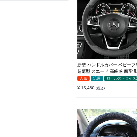
新型 ハンドルカバー ベビーフリース
超薄型 スエード 高級感 四季汎用 3色
展開 38CM
人気
汎用
ロールス・ロイス
¥ 15,480
(税込)