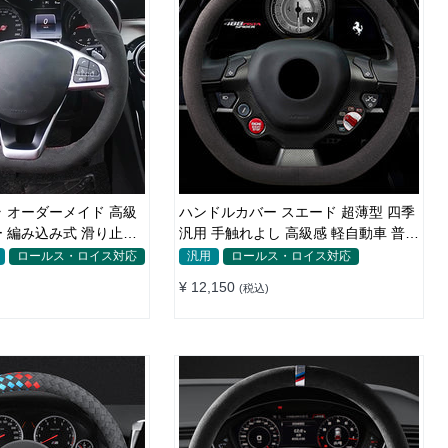
 オーダーメイド 高級
ハンドルカバー スエード 超薄型 四季
止め
汎用 手触れよし 高級感 軽自動車 普通
車 O/D型 36~39.5CM
ロールス・ロイス対応
汎用
ロールス・ロイス対応
¥ 12,150
(税込)