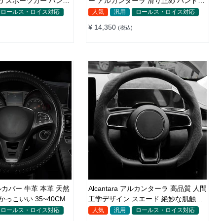
め スポーツカー ハンド
ー アルカンターラ 滑り止め ハンドル
8CM
カバー 35~40CM
ロールス・ロイス対応
人気
汎用
ロールス・ロイス対応
¥ 14,350
(税込)
カバー 牛革 本革 天然
Alcantara アルカンターラ 高品質 人間
ゴム 滑り止め かっこいい 35~40CM
工学デザイン スエード 絶妙な肌触り
O/D型兼用 37~38CM
ロールス・ロイス対応
人気
汎用
ロールス・ロイス対応