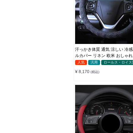
汗っかき体質 通気 涼しい 冷感ハンド
ルカバー リネン 欧米 おしゃれ
38CM
人気
汎用
ロールス・ロイス
¥ 8,170
(税込)