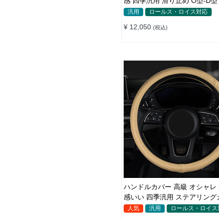
感 四季汎用 滑り止め O型-D型
自動車 SUV 37~38CM
汎用
ロールス・ロイス対応
¥ 12,050
(税込)
ハンドルカバー 高級 オシャレ 
感いい 四季汎用 ステアリング
38CM
人気
汎用
ロールス・ロイス