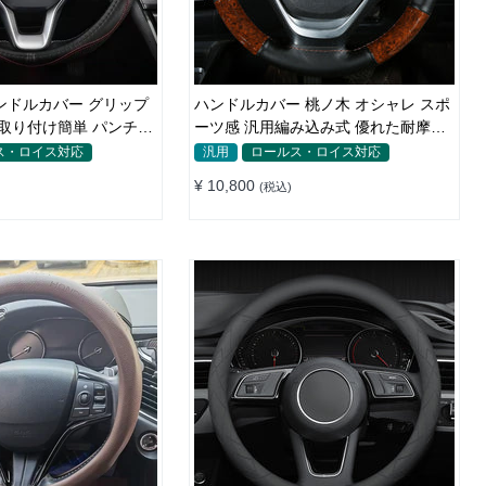
ンドルカバー グリップ
ハンドルカバー 桃ノ木 オシャレ スポ
 取り付け簡単 パンチン
ーツ感 汎用編み込み式 優れた耐摩耗
CM
性 38CM
ス・ロイス対応
汎用
ロールス・ロイス対応
¥ 10,800
(税込)