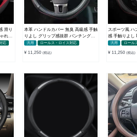
感 滑り
本革 ハンドルカバー 無臭 高級感 手触
スポーツ風 ハ
しゃれ
りよし グリップ感抜群 パンチング加
感 手触りよし
工 通気性 35-40CM
グ加工 35-40
対応
汎用
ロールス・ロイス対応
汎用
ロール
¥ 11,250
¥ 11,250
(税込)
(税込)