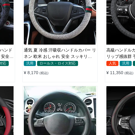
通気 夏 冷感 汗吸収ハンドルカバー リ
高級ハンドルカ
 安全
ネン 欧米 おしゃれ 安全 スッキリ
リップ感抜群 手
Ｏ/D型汎用 37~38CM
形/D型 36-4
対応
汎用
ロールス・ロイス対応
人気
汎用
¥ 8,170
¥ 11,350
(税込)
(税込)