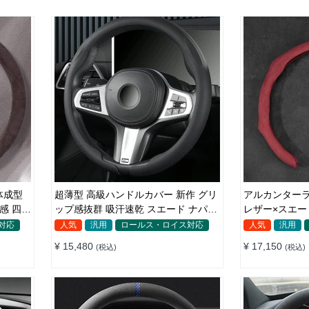
体成型
超薄型 高級ハンドルカバー 新作 グリ
アルカンターラ
感 四季
ップ感抜群 吸汗速乾 スエード ナパレ
レザー×スエー
ザー 通年使用 37~38CM
用
対応
人気
汎用
ロールス・ロイス対応
人気
汎用
¥ 15,480
¥ 17,150
(税込)
(税込)