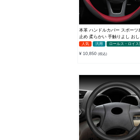
本革 ハンドルカバー スポーツ
止め 柔らかい 手触りよし お
軽/普自動車 38CM
人気
汎用
ロールス・ロイス
¥ 10,850
(税込)