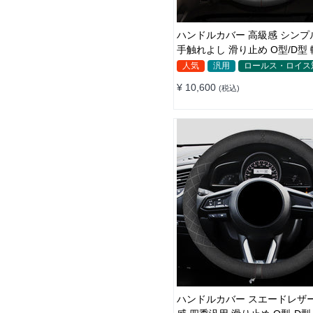
ハンドルカバー 高級感 シンプル
手触れよし 滑り止め O型/D型 軽/普自
動車 38CM
人気
汎用
ロールス・ロイス
¥ 10,600
(税込)
ハンドルカバー スエードレザー