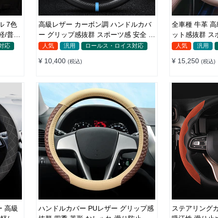
 7色
高級レザー カーボン調 ハンドルカバ
全車種 牛革 
ー グリップ感抜群 スポーツ感 安全 耐
ット感抜群 ス
久性 38CM
型/D型 37~38
対応
人気
汎用
ロールス・ロイス対応
人気
汎用
¥ 10,400
¥ 15,250
(税込)
(税込)
 高級
ハンドルカバー PUレザー グリップ感
ステアリングカ