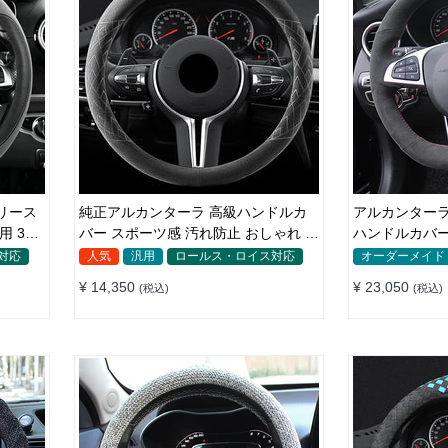
純正アルカンターラ 高級ハンドルカ
アルカンターラ
バー スポーツ感 汚れ防止 おしゃれ 全
ハンドルカバー 編み込み式 滑り
車種対応 37~38CM
フィット感
対応
人気
汎用
ロールス・ロイス対応
オーダーメイド
¥ 14,350
¥ 23,050
(税込)
(税込)