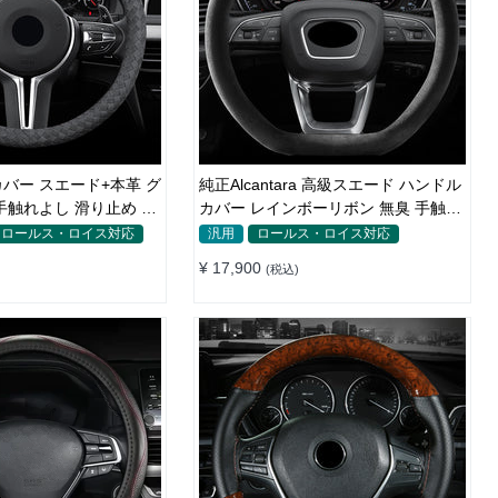
バー スエード+本革 グ
純正Alcantara 高級スエード ハンドル
触れよし 滑り止め O
カバー レインボーリボン 無臭 手触り
0CM
おしゃれ 37~39CM
ロールス・ロイス対応
汎用
ロールス・ロイス対応
¥ 17,900
(税込)