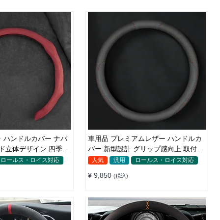
 ハンドルカバー ナパ
車用品 プレミアムレザー ハンドルカ
ド立体デザイン 四季汎
バー 新型設計 グリップ感向上 取付簡
 O/D型兼用 38-40cm
単 滑り止め 36〜38cm
ロールス・ロイス対応
人気
汎用
ロールス・ロイス対応
¥ 9,850
(税込)