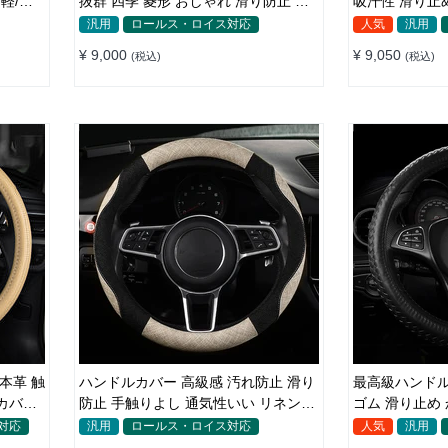
 軽/普
抜群 四季 菱形 おしゃれ 滑り防止 触
吸汗性 滑り止
感よく 菱形の刺繍 35~38CM
ルカバー 37~3
汎用
ロールス・ロイス対応
人気
汎用
¥ 9,000
¥ 9,050
(税込)
(税込)
本革 触
ハンドルカバー 高級感 汚れ防止 滑り
最高級ハンドル
カバー
防止 手触りよし 通気性いい リネン素
材 上質 37~38cm
対応
汎用
ロールス・ロイス対応
人気
汎用