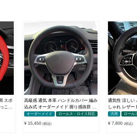
調 スポ
高級感 通気 本革 ハンドルカバー 編み
通気性 涼しい
かっこい
込み式 オーダーメイド 握り感抜群 操
しゃれ レザー 触感よく シンブル 落ち
作性アップ
着いた気品 35~
オーダーメイド
ロールス・ロイス対応
汎用
ロール
¥ 15,450
¥ 7,800
(税込)
(税込)