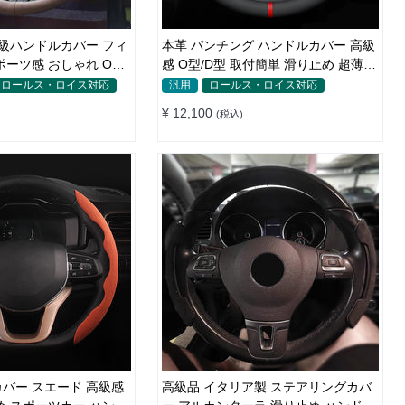
高級ハンドルカバー フィ
本革 パンチング ハンドルカバー 高級
ポーツ感 おしゃれ O
感 O型/D型 取付簡単 滑り止め 超薄い
CM
38CM
ロールス・ロイス対応
汎用
ロールス・ロイス対応
¥ 12,100
(税込)
バー スエード 高級感
高級品 イタリア製 ステアリングカバ