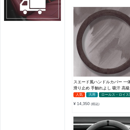
スエード風ハンドルカバー 一
滑り止め 手触れよし 吸汗 高級
汎用 35~38CM
人気
汎用
ロールス・ロイス
¥ 14,350
(税込)