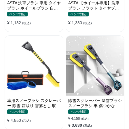
ASTA 洗車ブラシ 車用 タイヤ
ASTA 【ホイール専用】洗車
ブラシ ホイールブラシ 自転
ブラシ フラット タイヤブラ
車 バイク トラック対応 洗車
シ 柔らかい毛で傷つけない
ベンツ対応
ベンツ対応
グッズ カー用品 掃除道具 清
ホイールブラシ 車用 洗車グ
¥ 1,182
¥ 1,380
掃ブラシ 1個入り
(税込)
ッズ ディテールブラシ 洗車
(税込)
用品 1個入り
車用スノーブラシ スクレーパ
除雪スクレーパー 除雪ブラシ
ー 除雪 霜取り 雪落とし 収納
スノーブラシ 車 傷つかない
ボックス付き 2in1
2in1多機能 車雪かき雪対策
ベンツ対応
ベンツ対応
除雪 除霜 除氷 回転可能 軽量
¥ 4,150
(税込)
¥ 4,550
(税込)
携帯便利
¥ 3,630
(税込)