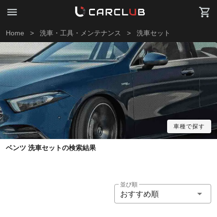
Home
>
洗車・工具・メンテナンス
>
洗車セット
車種で探す
ベンツ 洗車セットの検索結果
並び順
おすすめ順