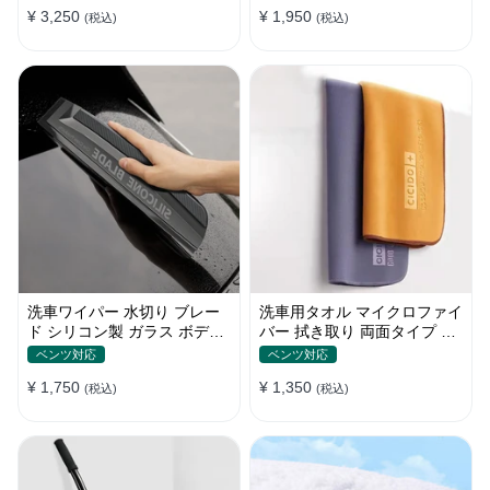
¥ 3,250
¥ 1,950
(税込)
(税込)
洗車ワイパー 水切り ブレー
洗車用タオル マイクロファイ
ド シリコン製 ガラス ボディ
バー 拭き取り 両面タイプ 吸
サイドミラー 家事用
水 速乾 2枚セット XS~ Lサイ
ベンツ対応
ベンツ対応
ズ
¥ 1,750
¥ 1,350
(税込)
(税込)