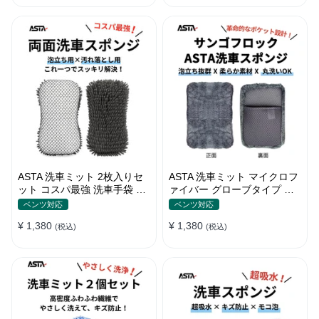
ートノズル フォームボトル
キャスター付属 水道接続不要
多機能コンパクト収納
ASTA 洗車ミット 2枚入りセ
ASTA 洗車ミット マイクロフ
ット コスパ最強 洗車手袋 マ
ァイバー グローブタイプ 洗
イクロファイバー製 洗車グッ
車プロも愛用 傷防止 高吸水
ベンツ対応
ベンツ対応
ズ 車 バイク 自転車用 洗車ス
車 バイク用 洗車ディテイリ
¥ 1,380
¥ 1,380
ポンジ
(税込)
ング用品
(税込)