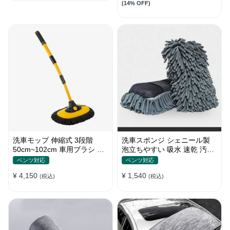
(14% OFF)
洗車モップ 伸縮式 3段階
洗車スポンジ シェニール製
50cm~102cm 車用ブラシ 高
泡立ちやすい 吸水 速乾 汚れ
品質シェニール 柔らかい
落とし 洗車グローブ
ベンツ対応
ベンツ対応
¥ 4,150
¥ 1,540
(税込)
(税込)