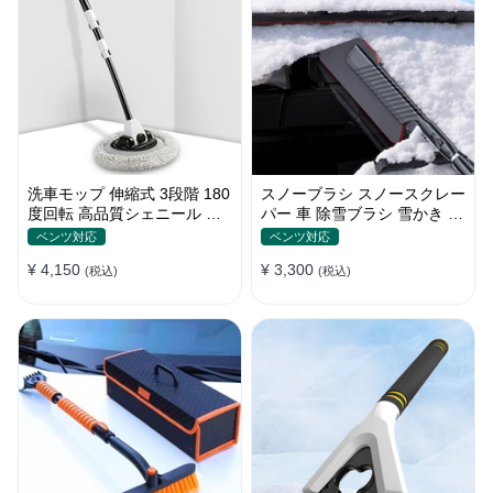
洗車モップ 伸縮式 3段階 180
スノーブラシ スノースクレー
度回転 高品質シェニール 傷
パー 車 除雪ブラシ 雪かき 3
付け防止 車用ブラシ
in 1 多機能 車用スノーブラシ
ベンツ対応
ベンツ対応
伸縮式アルミハンドル 雪対策
¥ 4,150
¥ 3,300
(税込)
(税込)