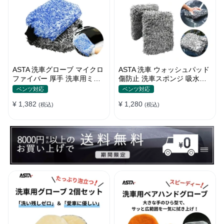
ASTA 洗車グローブ マイクロ
ASTA 洗車 ウォッシュパッド
ファイバー 厚手 洗車用ミッ
傷防止 洗車スポンジ 吸水性
ト 大判サイズ スポンジ内蔵
抜群 マイクロファイバー 極
ベンツ対応
ベンツ対応
洗車モップ カーウォッシュグ
厚タイプ ボディに優しい 洗
¥ 1,382
¥ 1,280
ローブ 傷防止 吸水速乾 車・
(税込)
車キズを防ぐ 滑りやすい構造
(税込)
バイク【2枚セット（青＋
手洗い用 22*15.5*5cm
黒）】