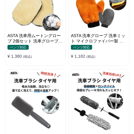
ASTA 洗車用ムートングロー
ASTA 洗車グローブ 洗車ミッ
ブ 2個セット 洗車グローブ
ト マイクロファイバー製 傷
手袋 傷防止 洗車グッズ 洗車
防止 手洗い洗車用 ホイール
ベンツ対応
ベンツ対応
用品
の裏までしっかり洗える クリ
¥ 1,380
¥ 1,182
(税込)
ーニンググローブ 1個入り
(税込)