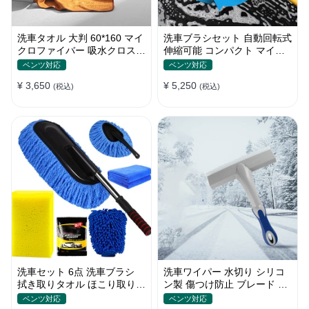
洗車タオル 大判 60*160 マイ
洗車ブラシセット 自動回転式
クロファイバー 吸水クロス
伸縮可能 コンパクト マイク
両面タイプ 拭き取り 汚れ落
ロファイバー 高圧洗浄
ベンツ対応
ベンツ対応
とし
¥ 3,650
¥ 5,250
(税込)
(税込)
洗車セット 6点 洗車ブラシ
洗車ワイパー 水切り シリコ
拭き取りタオル ほこり取りモ
ン製 傷つけ防止 ブレード 雪
ップ 傷防止 家事用
スクレーパーツール
ベンツ対応
ベンツ対応