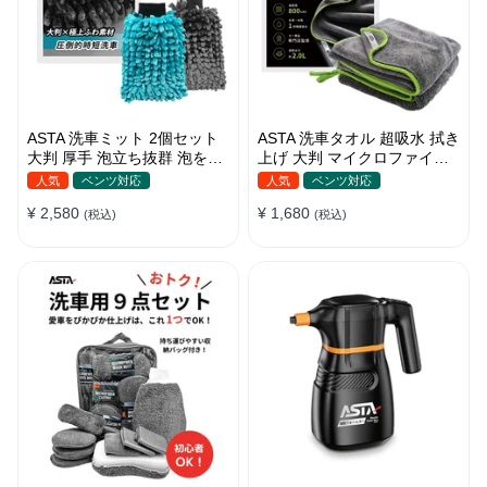
ASTA 洗車ミット 2個セット
ASTA 洗車タオル 超吸水 拭き
大判 厚手 泡立ち抜群 泡をし
上げ 大判 マイクロファイバ
っかりキープ 洗車スポンジ
ークロス プロ仕様 水拭き 窓
人気
ベンツ対応
人気
ベンツ対応
マイクロファイバー 洗車グロ
拭き 洗車 業務用 タオル 吸水
¥ 2,580
¥ 1,680
ーブ 傷つきにくい ボディ ガ
(税込)
傷つかない 撥水 厚手 両面 大
(税込)
ラス ホイール対応 洗車 用途
型 洗車クロス
別に使い分け 2個セット