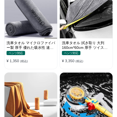
洗車タオル マイクロファイバ
洗車タオル 拭き取り 大判
ー製 厚手 優れた吸水性 速乾
160cm*60cm 厚手 ツイスト
拭き取り 柔らかい S~Lサイ
パイル 優れた吸水性 コーラ
ベンツ対応
ベンツ対応
ズ
ルフリース
¥ 1,350
¥ 3,350
(税込)
(税込)