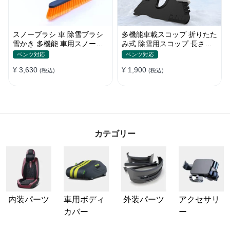
スノーブラシ 車 除雪ブラシ
多機能車載スコップ 折りたた
雪かき 多機能 車用スノーブ
み式 除雪用スコップ 長さ調
ラシ アイススクレーパー 伸
節可能 除雪 雪かきシャベル
ベンツ対応
ベンツ対応
縮式アルミハンドル 除霜作業
ゆきかきスコップ 折りたたみ
¥ 3,630
¥ 1,900
車用 霜取り 雪対策
(税込)
車用 軽量 使い勝手良い
(税込)
カテゴリー
内装パーツ
車用ボディ
外装パーツ
アクセサリ
カバー
ー