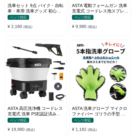
洗車セット 9点 バイク・自転
ASTA 電動フォームガン 洗車
車・車用 洗車グッズ 初心者
充電式 コードレス泡スプレー
向け 洗車ブラシ スポンジ タ
高圧対応 充電式フォームスプ
ベンツ対応
ベンツ対応
オル グローブ タイヤブラシ
レー 洗車グッズ 車・バイク
¥ 2,180
¥ 9,980
ワックス用スポンジ 高級洗車
(税込)
用 強力泡立ち (コピー)
(税込)
道具 乾拭き・水拭き対応 水
切り・隙間掃除・エアコン掃
除もOK カー用品一式
ASTA 高圧洗浄機 コードレス
ASTA 洗車グローブ マイクロ
充電式 洗車 PSE認証済み
ファイバー ゴリラの手型 ス
13Lバケツ一体型 折りたたみ
ポンジ ボディー用 傷防止 吸
ベンツ対応
ベンツ対応
式 超軽量 キャスター付き
水速乾 手洗い 洗車用品 車 バ
¥ 19,980
¥ 1,182
360度回転ノズル トリガーガ
(税込)
イク 洗車グッズ 掃除 手袋型
(税込)
ン 蛇口接続アダプター ショ
洗車タオル代用 1個入り