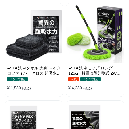
ASTA 洗車タオル 大判 マイク
ASTA 洗車モップ ロング
ロファイバークロス 超吸水ツ
125cm 軽量 3段分割式 2WAY
イストパイル 洗車クロス 傷
洗車ブラシ スポンジ 高吸水
ベンツ対応
人気
ベンツ対応
防止 両面使える
マイクロファイバー 脚立不要
¥ 1,580
¥ 4,280
(税込)
110°可動ヘッド 15°カーブ設
(税込)
計 伸縮 傷つかない 車用 ルー
フ・ボディ対応