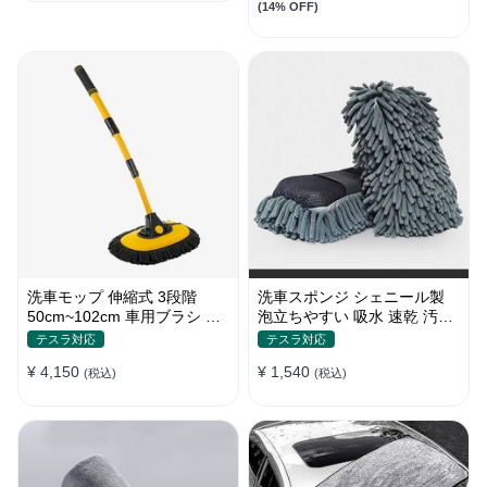
(14% OFF)
洗車モップ 伸縮式 3段階
洗車スポンジ シェニール製
50cm~102cm 車用ブラシ 高
泡立ちやすい 吸水 速乾 汚れ
品質シェニール 柔らかい
落とし 洗車グローブ
テスラ対応
テスラ対応
¥ 4,150
¥ 1,540
(税込)
(税込)