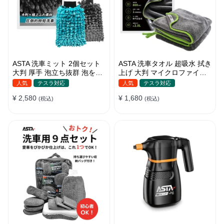
ASTA 洗車ミット 2個セット
ASTA 洗車タオル 超吸水 拭き
大判 厚手 泡立ち抜群 泡をし
上げ 大判 マイクロファイバ
っかりキープ 洗車スポンジ
ークロス プロ仕様 水拭き 窓
人気
テスラ対応
人気
テスラ対応
マイクロファイバー 洗車グロ
拭き 洗車 業務用 タオル 吸水
¥ 2,580
¥ 1,680
ーブ 傷つきにくい ボディ ガ
(税込)
傷つかない 撥水 厚手 両面 大
(税込)
ラス ホイール対応 洗車 用途
型 洗車クロス
別に使い分け 2個セット