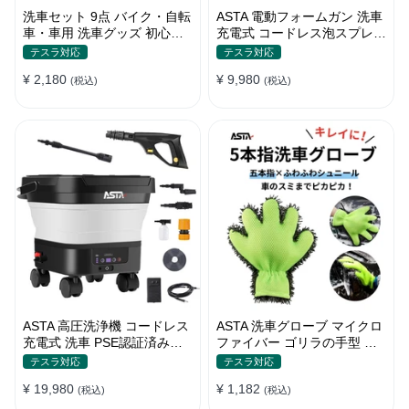
洗車セット 9点 バイク・自転
ASTA 電動フォームガン 洗車
車・車用 洗車グッズ 初心者
充電式 コードレス泡スプレー
向け 洗車ブラシ スポンジ タ
高圧対応 充電式フォームスプ
テスラ対応
テスラ対応
オル グローブ タイヤブラシ
レー 洗車グッズ 車・バイク
¥ 2,180
¥ 9,980
ワックス用スポンジ 高級洗車
(税込)
用 強力泡立ち (コピー)
(税込)
道具 乾拭き・水拭き対応 水
切り・隙間掃除・エアコン掃
除もOK カー用品一式
ASTA 高圧洗浄機 コードレス
ASTA 洗車グローブ マイクロ
充電式 洗車 PSE認証済み
ファイバー ゴリラの手型 ス
13Lバケツ一体型 折りたたみ
ポンジ ボディー用 傷防止 吸
テスラ対応
テスラ対応
式 超軽量 キャスター付き
水速乾 手洗い 洗車用品 車 バ
¥ 19,980
¥ 1,182
360度回転ノズル トリガーガ
(税込)
イク 洗車グッズ 掃除 手袋型
(税込)
ン 蛇口接続アダプター ショ
洗車タオル代用 1個入り