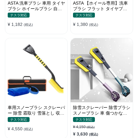
ASTA 洗車ブラシ 車用 タイヤ
ASTA 【ホイール専用】洗車
ブラシ ホイールブラシ 自転
ブラシ フラット タイヤブラ
車 バイク トラック対応 洗車
シ 柔らかい毛で傷つけない
テスラ対応
テスラ対応
グッズ カー用品 掃除道具 清
ホイールブラシ 車用 洗車グ
¥ 1,182
¥ 1,380
掃ブラシ 1個入り
(税込)
ッズ ディテールブラシ 洗車
(税込)
用品 1個入り
車用スノーブラシ スクレーパ
除雪スクレーパー 除雪ブラシ
ー 除雪 霜取り 雪落とし 収納
スノーブラシ 車 傷つかない
ボックス付き 2in1
2in1多機能 車雪かき雪対策
テスラ対応
テスラ対応
除雪 除霜 除氷 回転可能 軽量
¥ 4,150
(税込)
¥ 4,550
(税込)
携帯便利
¥ 3,630
(税込)