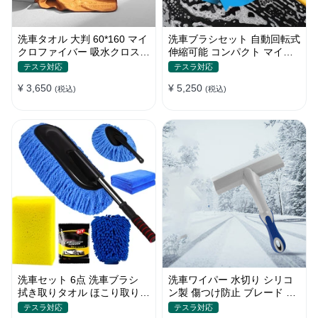
洗車タオル 大判 60*160 マイ
洗車ブラシセット 自動回転式
クロファイバー 吸水クロス
伸縮可能 コンパクト マイク
両面タイプ 拭き取り 汚れ落
ロファイバー 高圧洗浄
テスラ対応
テスラ対応
とし
¥ 3,650
¥ 5,250
(税込)
(税込)
洗車セット 6点 洗車ブラシ
洗車ワイパー 水切り シリコ
拭き取りタオル ほこり取りモ
ン製 傷つけ防止 ブレード 雪
ップ 傷防止 家事用
スクレーパーツール
テスラ対応
テスラ対応