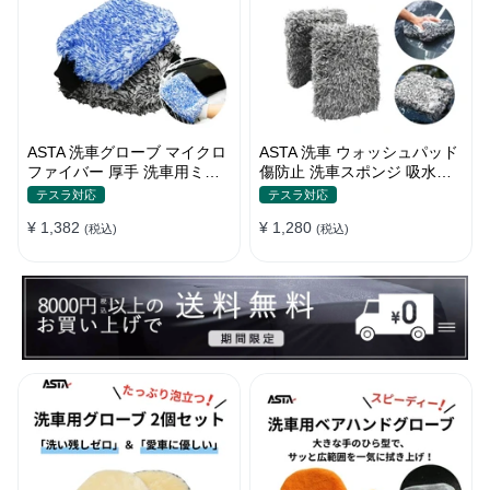
ASTA 洗車グローブ マイクロ
ASTA 洗車 ウォッシュパッド
ファイバー 厚手 洗車用ミッ
傷防止 洗車スポンジ 吸水性
ト 大判サイズ スポンジ内蔵
抜群 マイクロファイバー 極
テスラ対応
テスラ対応
洗車モップ カーウォッシュグ
厚タイプ ボディに優しい 洗
¥ 1,382
¥ 1,280
ローブ 傷防止 吸水速乾 車・
(税込)
車キズを防ぐ 滑りやすい構造
(税込)
バイク【2枚セット（青＋
手洗い用 22*15.5*5cm
黒）】