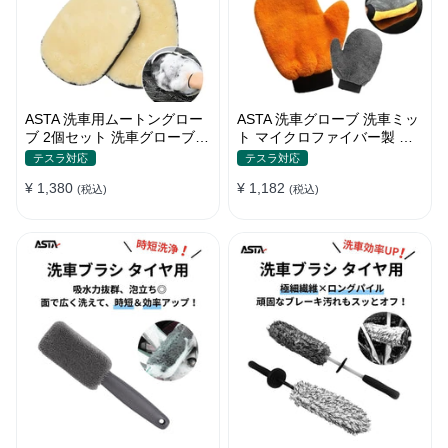
ASTA 洗車用ムートングロー
ASTA 洗車グローブ 洗車ミッ
ブ 2個セット 洗車グローブ
ト マイクロファイバー製 傷
手袋 傷防止 洗車グッズ 洗車
防止 手洗い洗車用 ホイール
テスラ対応
テスラ対応
用品
の裏までしっかり洗える クリ
¥ 1,380
¥ 1,182
(税込)
ーニンググローブ 1個入り
(税込)