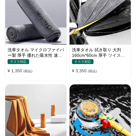
洗車タオル マイクロファイバ
洗車タオル 拭き取り 大判
ー製 厚手 優れた吸水性 速乾
160cm*60cm 厚手 ツイスト
拭き取り 柔らかい S~Lサイ
パイル 優れた吸水性 コーラ
テスラ対応
テスラ対応
ズ
ルフリース
¥ 1,350
¥ 3,350
(税込)
(税込)