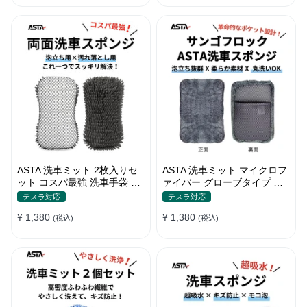
ートノズル フォームボトル
キャスター付属 水道接続不要
多機能コンパクト収納
ASTA 洗車ミット 2枚入りセ
ASTA 洗車ミット マイクロフ
ット コスパ最強 洗車手袋 マ
ァイバー グローブタイプ 洗
イクロファイバー製 洗車グッ
車プロも愛用 傷防止 高吸水
テスラ対応
テスラ対応
ズ 車 バイク 自転車用 洗車ス
車 バイク用 洗車ディテイリ
¥ 1,380
¥ 1,380
ポンジ
(税込)
ング用品
(税込)