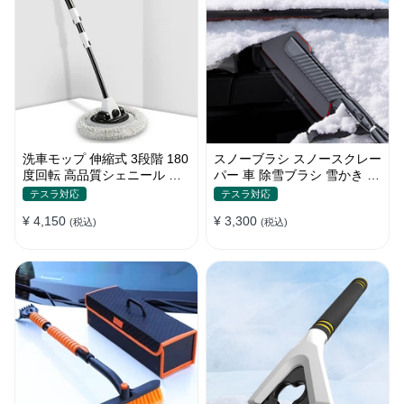
洗車モップ 伸縮式 3段階 180
スノーブラシ スノースクレー
度回転 高品質シェニール 傷
パー 車 除雪ブラシ 雪かき 3
付け防止 車用ブラシ
in 1 多機能 車用スノーブラシ
テスラ対応
テスラ対応
伸縮式アルミハンドル 雪対策
¥ 4,150
¥ 3,300
(税込)
(税込)