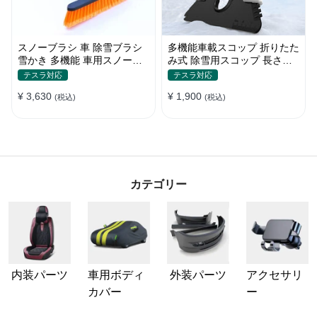
スノーブラシ 車 除雪ブラシ
多機能車載スコップ 折りたた
雪かき 多機能 車用スノーブ
み式 除雪用スコップ 長さ調
ラシ アイススクレーパー 伸
節可能 除雪 雪かきシャベル
テスラ対応
テスラ対応
縮式アルミハンドル 除霜作業
ゆきかきスコップ 折りたたみ
¥ 3,630
¥ 1,900
車用 霜取り 雪対策
(税込)
車用 軽量 使い勝手良い
(税込)
カテゴリー
内装パーツ
車用ボディ
外装パーツ
アクセサリ
カバー
ー