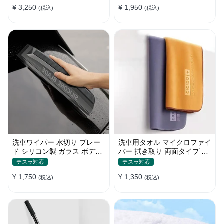
¥ 3,250
¥ 1,950
(税込)
(税込)
洗車ワイパー 水切り ブレー
洗車用タオル マイクロファイ
ド シリコン製 ガラス ボディ
バー 拭き取り 両面タイプ 吸
サイドミラー 家事用
水 速乾 2枚セット XS~ Lサイ
テスラ対応
テスラ対応
ズ
¥ 1,750
¥ 1,350
(税込)
(税込)