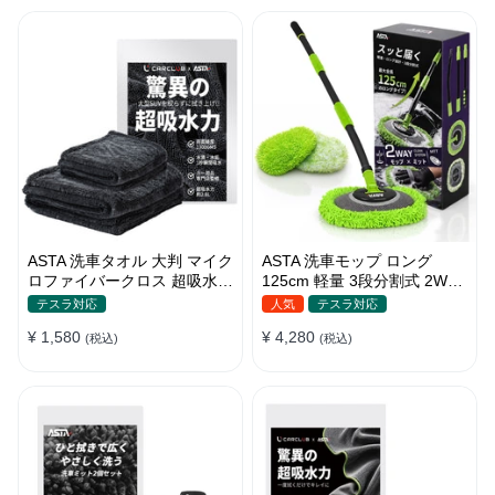
ASTA 洗車タオル 大判 マイク
ASTA 洗車モップ ロング
ロファイバークロス 超吸水ツ
125cm 軽量 3段分割式 2WAY
イストパイル 洗車クロス 傷
洗車ブラシ スポンジ 高吸水
テスラ対応
人気
テスラ対応
防止 両面使える
マイクロファイバー 脚立不要
¥ 1,580
¥ 4,280
(税込)
110°可動ヘッド 15°カーブ設
(税込)
計 伸縮 傷つかない 車用 ルー
フ・ボディ対応