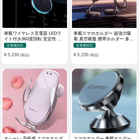
車載ワイヤレス充電器 LEDラ
車載スマホホルダー 超強力吸
イト付き360度回転 安定性 粘
着 真空吸盤 携帯ホルダー 多角
着ゲル吸盤＆エアコン吹き出し
度調整 360°回転な台座 車用ホ
全車種対応
全車種対応
口式兼用 片手操作 置くだけワ
ルダー 折りたたみ式 片手操作
¥ 5,230
¥ 5,230
イヤレス充電 スマホホルダー
(税込)
カー用品 全機種対応
(税込)
オシャレ 高級感 スマホホルダ
スマホホルダー 車載ホルダー