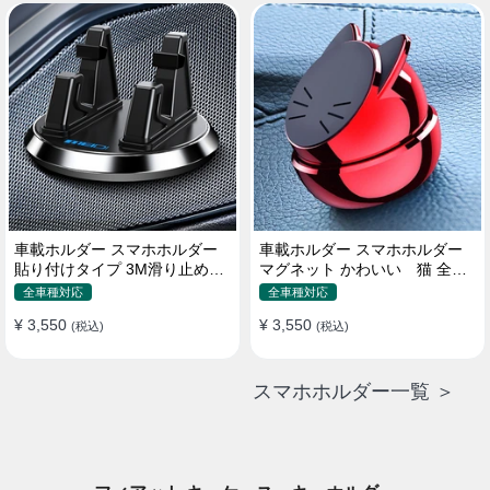
車載ホルダー スマホホルダー
車載ホルダー スマホホルダー
貼り付けタイプ 3M滑り止めシ
マグネット かわいい 猫 全機
リコンパッド 全機種
種 片手操作
全車種対応
全車種対応
¥ 3,550
¥ 3,550
(税込)
(税込)
スマホホルダー一覧 ＞