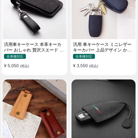
汎用車キーケース 本革キーカ
汎用 車キーケース ミニレザー
バー おしゃれ 贅沢スエード 格
キーカバー 上品デザイン かわ
好良いデザイン
いい マカロン色
全車種対応
全車種対応
¥ 5,050
¥ 3,550
(税込)
(税込)