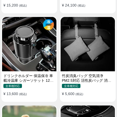
¥ 15,200
¥ 24,100
(税込)
(税込)
ドリンクホルダー 保温保冷 車
竹炭消臭バッグ 空気清浄
載冷温庫 シガーソケット 12V
PM2.5対応 活性炭バッグ 消臭
車用 車中泊
車用 デオドラント 繰り返し使
全車種対応
全車種対応
用可
¥ 13,600
¥ 5,600
(税込)
(税込)