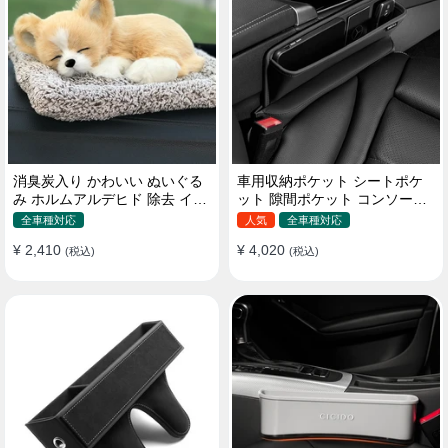
消臭炭入り かわいい ぬいぐる
車用収納ポケット シートポケ
み ホルムアルデヒド 除去 イン
ット 隙間ポケット コンソール
テリア 贈り物
ボックス カー用品
全車種対応
人気
全車種対応
¥ 2,410
¥ 4,020
(税込)
(税込)