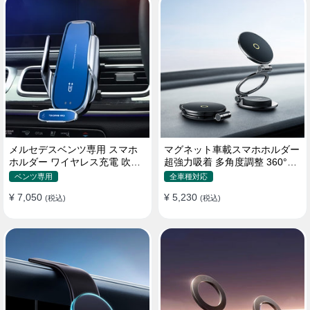
メルセデスベンツ専用 スマホ
マグネット車載スマホホルダー
ホルダー ワイヤレス充電 吹き
超強力吸着 多角度調整 360°回
出し口用 ライト付きロゴ
転な台座 車用ホルダー 折りた
ベンツ専用
全車種対応
たみ式 片手操作 安定 落ちない
¥ 7,050
¥ 5,230
(税込)
全機種対応
(税込)