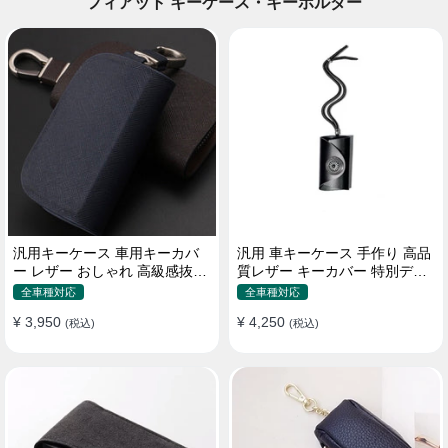
フィアット キーケース・キーホルダー
汎用キーケース 車用キーカバ
汎用 車キーケース 手作り 高品
ー レザー おしゃれ 高級感抜群
質レザー キーカバー 特別デザ
ロゴオーダーメイド
イン 手触りいい
全車種対応
全車種対応
¥ 3,950
¥ 4,250
(税込)
(税込)