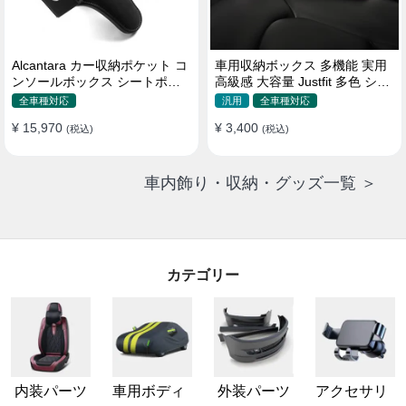
Alcantara カー収納ポケット コ
車用収納ボックス 多機能 実用
ンソールボックス シートポケ
高級感 大容量 Justfit 多色 シー
ット 隙間ポケットセット
トポケット ギャップ 隙間収納
全車種対応
汎用
全車種対応
¥ 15,970
¥ 3,400
(税込)
(税込)
車内飾り・収納・グッズ一覧 ＞
カテゴリー
内装パーツ
車用ボディ
外装パーツ
アクセサリ