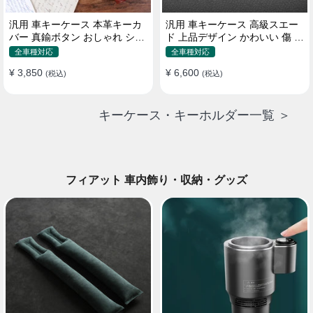
汎用 車キーケース 本革キーカ
汎用 車キーケース 高級スエー
バー 真鍮ボタン おしゃれ シン
ド 上品デザイン かわいい 傷 汚
プルデザイン
れ防止 高級 オシャレ キーホル
全車種対応
全車種対応
ダー
¥ 3,850
¥ 6,600
(税込)
(税込)
キーケース・キーホルダー一覧 ＞
フィアット 車内飾り・収納・グッズ