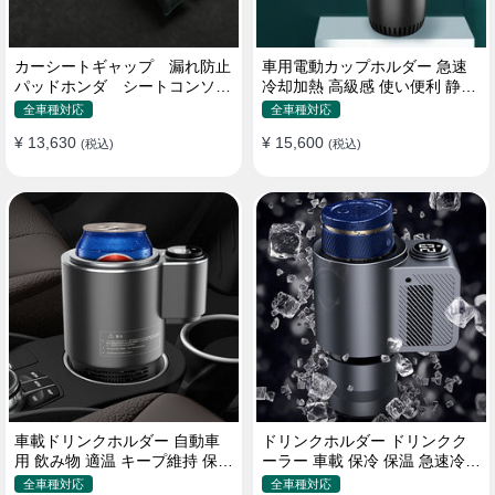
カーシートギャップ 漏れ防止
車用電動カップホルダー 急速
パッドホンダ シートコンソー
冷却加熱 高級感 使い便利 静音
ル 隙間 クッション
収納 飲み物
全車種対応
全車種対応
¥ 13,630
¥ 15,600
(税込)
(税込)
車載ドリンクホルダー 自動車
ドリンクホルダー ドリンクク
用 飲み物 適温 キープ維持 保温
ーラー 車載 保冷 保温 急速冷却
冷機能付き
缶対応
全車種対応
全車種対応