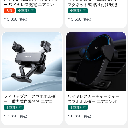
ー ワイヤレス充電 エアコン吹
マグネット式 貼り付け/吹き出
き出し口/ 吸盤タイプ 女性
し口 合金 多機種対応
人気
全車種対応
全車種対応
¥ 3,850
¥ 3,550
(税込)
(税込)
フィリップス スマホホルダ
ワイヤレスカーチャージャー
ー 重力式自動開閉 エアコン
スマホホルダー エアコン吹き
吹き出し口用 クリップ式 車
出し口/ 貼り付け
全車種対応
全車種対応
¥ 3,850
¥ 6,850
(税込)
(税込)