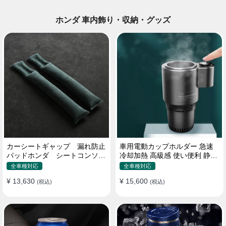
ホンダ 車内飾り・収納・グッズ
カーシートギャップ 漏れ防止
車用電動カップホルダー 急速
パッドホンダ シートコンソー
冷却加熱 高級感 使い便利 静音
ル 隙間 クッション
収納 飲み物
全車種対応
全車種対応
¥ 13,630
¥ 15,600
(税込)
(税込)