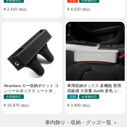
全車種対応
人気
全車種対応
¥ 2,410
¥ 4,020
(税込)
(税込)
Alcantara カー収納ポケット コ
車用収納ボックス 多機能 実用
ンソールボックス シートポケ
高級感 大容量 Justfit 多色 シー
ット 隙間ポケットセット
トポケット ギャップ 隙間収納
全車種対応
汎用
全車種対応
¥ 15,970
¥ 3,400
(税込)
(税込)
車内飾り・収納・グッズ一覧 ＞