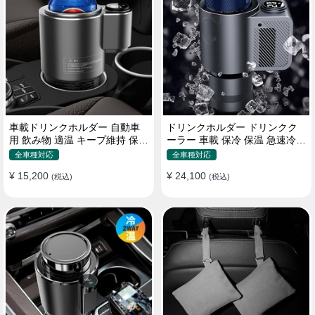
車載ドリンクホルダー 自動車
ドリンクホルダー ドリンクク
用 飲み物 適温 キープ維持 保温
ーラー 車載 保冷 保温 急速冷却
冷機能付き
缶対応
全車種対応
全車種対応
¥ 15,200
¥ 24,100
(税込)
(税込)