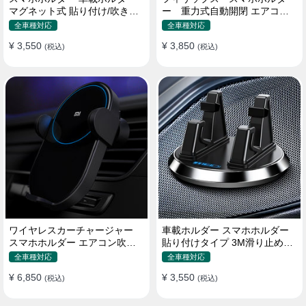
マグネット式 貼り付け/吹き出
ー 重力式自動開閉 エアコン
し口 合金 多機種対応
吹き出し口用 クリップ式 車
全車種対応
全車種対応
¥ 3,550
¥ 3,850
(税込)
(税込)
ワイヤレスカーチャージャー
車載ホルダー スマホホルダー
スマホホルダー エアコン吹き
貼り付けタイプ 3M滑り止めシ
出し口/ 貼り付け
リコンパッド 全機種
全車種対応
全車種対応
¥ 6,850
¥ 3,550
(税込)
(税込)