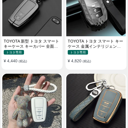
TOYOTA 新型 トヨタ スマート
TOYOTA トヨタ スマート キー
キーケース キーカバー 全面保
ケース 金属インテリジェント
護 汚れ防止 滑り止め 傷防止
キーケース 高質な亜鉛合金材
トヨタ専用
トヨタ専用
質
¥ 4,440
¥ 4,820
(税込)
(税込)