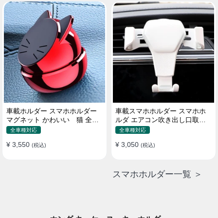
車載ホルダー スマホホルダー
車載スマホホルダー スマホホ
マグネット かわいい 猫 全機
ルダ エアコン吹き出し口取り
種 片手操作
付け 全機種 可愛い アニメ
全車種対応
全車種対応
¥ 3,550
¥ 3,050
(税込)
(税込)
スマホホルダー一覧 ＞