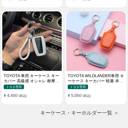
TOYOTA 車用 キーケース キー
TOYOTA WILDLANDER車用 キ
カバー 高級感 オシャレ 耐摩耗
ーケース キーカバー 軽量 本革
耐久性 高品質レザー 傷 汚れ防
かわいい 耐摩耗 耐久性
トヨタ専用
トヨタ専用
止 軽量 防水 鍵を保護
¥ 4,450
¥ 5,050
(税込)
(税込)
キーケース・キーホルダー一覧 ＞