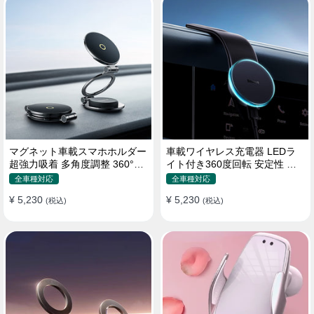
マグネット車載スマホホルダー
車載ワイヤレス充電器 LEDラ
超強力吸着 多角度調整 360°回
イト付き360度回転 安定性 粘
転な台座 車用ホルダー 折りた
着ゲル吸盤＆エアコン吹き出し
全車種対応
全車種対応
たみ式 片手操作 安定 落ちない
口式兼用 片手操作 置くだけワ
¥ 5,230
¥ 5,230
全機種対応
(税込)
イヤレス充電 スマホホルダー
(税込)