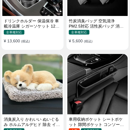
ドリンクホルダー 保温保冷 車
竹炭消臭バッグ 空気清浄
載冷温庫 シガーソケット 12V
PM2.5対応 活性炭バッグ 消臭
車用 車中泊
車用 デオドラント 繰り返し使
全車種対応
全車種対応
用可
¥ 13,600
¥ 5,600
(税込)
(税込)
消臭炭入り かわいい ぬいぐる
車用収納ポケット シートポケ
み ホルムアルデヒド 除去 イン
ット 隙間ポケット コンソール
テリア 贈り物
ボックス カー用品