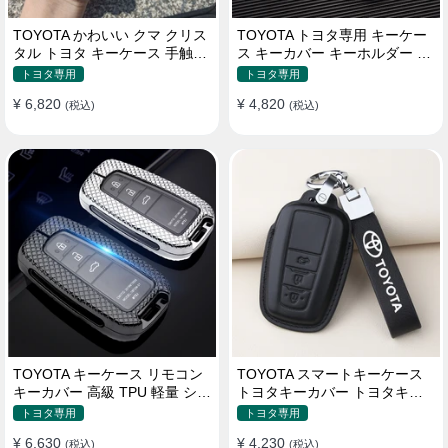
TOYOTA かわいい クマ クリス
TOYOTA トヨタ専用 キーケー
タル トヨタ キーケース 手触り
ス キーカバー キーホルダー ス
いい 高級 傷防止
タイリッシュ オシャレ 汚れ防
トヨタ専用
トヨタ専用
止 滑り止め 傷防止 TPU
¥ 6,820
¥ 4,820
(税込)
(税込)
TOYOTA キーケース リモコン
TOYOTA スマートキーケース
キーカバー 高級 TPU 軽量 シリ
トヨタキーカバー トヨタキー
コン トヨタ キーホルダー
ケース 本革レザー
トヨタ専用
トヨタ専用
¥ 6,630
¥ 4,230
(税込)
(税込)