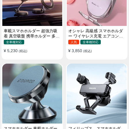
車載スマホホルダー 超強力吸
オシャレ 高級感 スマホホルダ
着 真空吸盤 携帯ホルダー 多角
ー ワイヤレス充電 エアコン吹
度調整 360°回転な台座 車用ホ
き出し口/ 吸盤タイプ 女性
全車種対応
人気
全車種対応
ルダー 折りたたみ式 片手操作
¥ 5,230
¥ 3,850
カー用品 全機種対応
(税込)
(税込)
スマホホルダー 車載ホルダー
フィリップス スマホホルダ