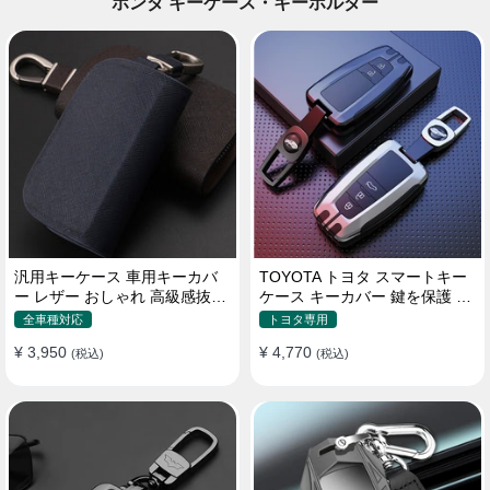
ホンダ キーケース・キーホルダー
汎用キーケース 車用キーカバ
TOYOTA トヨタ スマートキー
ー レザー おしゃれ 高級感抜群
ケース キーカバー 鍵を保護 汚
ロゴオーダーメイド
れ防止 滑り止め
全車種対応
トヨタ専用
¥ 3,950
¥ 4,770
(税込)
(税込)