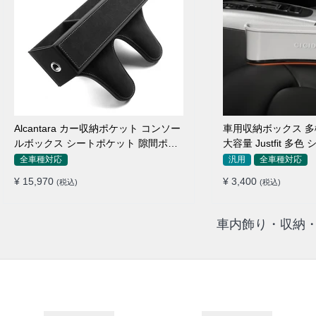
Alcantara カー収納ポケット コンソー
車用収納ボックス 多
ルボックス シートポケット 隙間ポケ
大容量 Justfit 多
ットセット
ャップ 隙間収納
全車種対応
汎用
全車種対応
¥ 15,970
¥ 3,400
(税込)
(税込)
車内飾り・収納・