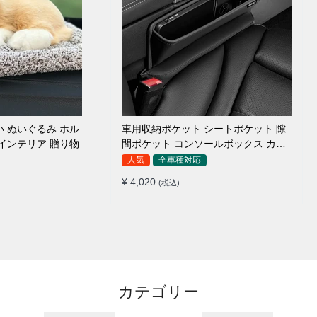
ぬいぐるみ ホル
車用収納ポケット シートポケット 隙
 インテリア 贈り物
間ポケット コンソールボックス カー
用品
人気
全車種対応
¥ 4,020
(税込)
カテゴリー