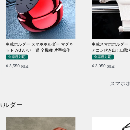
車載ホルダー スマホホルダー マグネ
車載スマホホルダー 
ット かわいい 猫 全機種 片手操作
アコン吹き出し口取り
愛い アニメ
全車種対応
全車種対応
¥ 3,550
¥ 3,050
(税込)
(税込)
スマホホ
ホルダー