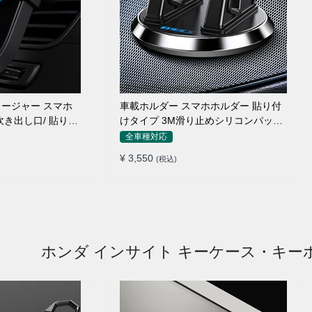
ージャー スマホ
車載ホルダー スマホホルダー 貼り付
吹き出し口/ 貼り付
けタイプ 3M滑り止めシリコンパッド
全機種
全車種対応
¥ 3,550
(税込)
ホンダ インサイト キーケース・キー