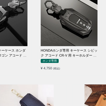
 キーケース ホンダ
HONDAホンダ専用 キーケース シビッ
ワゴン アコード ヴ
ク アコード CR-V 用 キーホルダー 防
フィット ジェイドな
塵 耐衝撃
ホンダ専用
本革/TPU/亜鉛合
¥ 4,750
(税込)