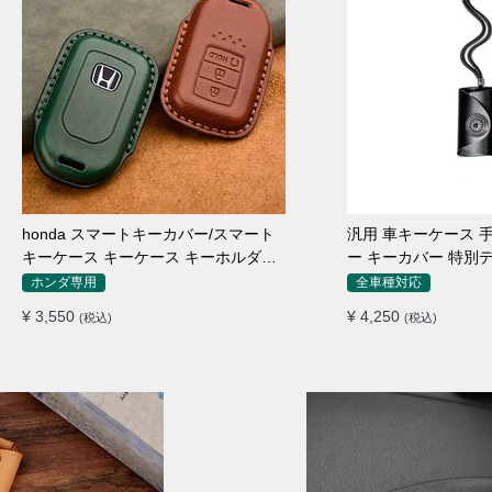
honda スマートキーカバー/スマート
汎用 車キーケース 
キーケース キーケース キーホルダー
ー キーカバー 特別
革 防水
い
ホンダ専用
全車種対応
¥ 3,550
¥ 4,250
(税込)
(税込)