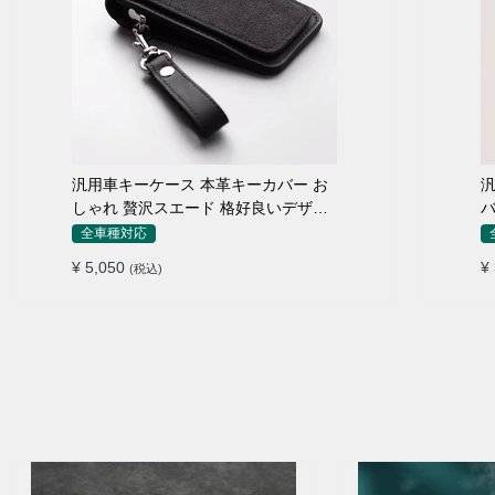
汎用車キーケース 本革キーカバー お
汎
しゃれ 贅沢スエード 格好良いデザイ
バ
ン
全車種対応
¥ 5,050
¥
(税込)