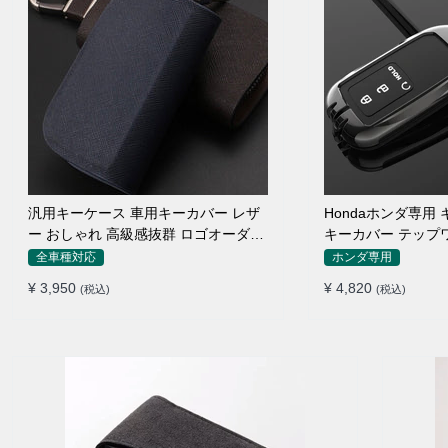
汎用キーケース 車用キーカバー レザ
Hondaホンダ専用
ー おしゃれ 高級感抜群 ロゴオーダー
キーカバー テップ
メイド
ェゼル グレイス 
全車種対応
ホンダ専用
ど 落下/傷防止 高級
¥ 3,950
¥ 4,820
(税込)
(税込)
金