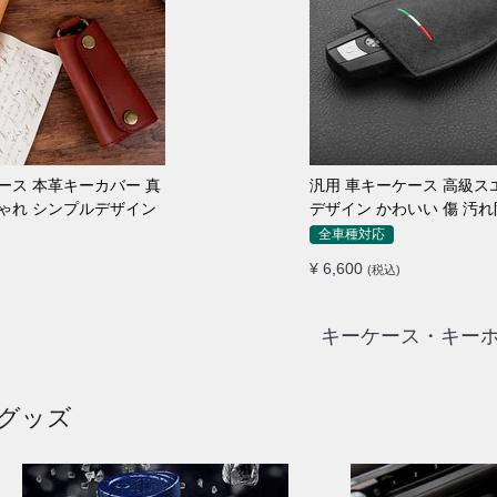
ース 本革キーカバー 真
汎用 車キーケース 高級ス
ゃれ シンプルデザイン
デザイン かわいい 傷 汚れ
オシャレ キーホルダー
全車種対応
¥ 6,600
(税込)
キーケース・キーホ
・グッズ