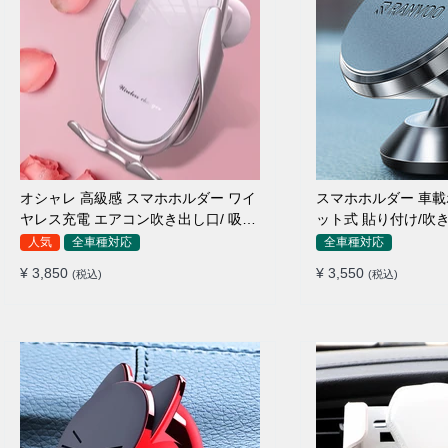
オシャレ 高級感 スマホホルダー ワイ
スマホホルダー 車載
ヤレス充電 エアコン吹き出し口/ 吸盤
ット式 貼り付け/吹き
タイプ 女性
種対応
人気
全車種対応
全車種対応
¥ 3,850
¥ 3,550
(税込)
(税込)