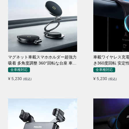
マグネット車載スマホホルダー超強力
車載ワイヤレス充電
吸着 多角度調整 360°回転な台座 車用
き360度回転 安定
ホルダー 折りたたみ式 片手操作 安定
エアコン吹き出し口
全車種対応
全車種対応
落ちない 全機種対応
置くだけワイヤレス
¥ 5,230
¥ 5,230
(税込)
(税込)
ダー