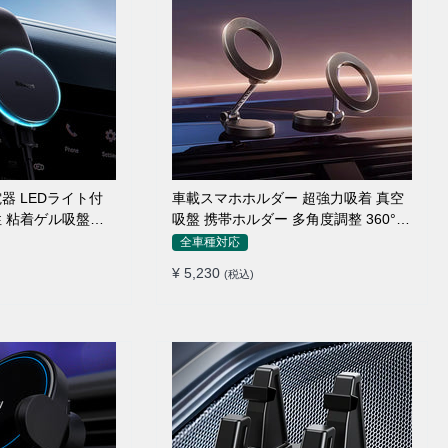
器 LEDライト付
車載スマホホルダー 超強力吸着 真空
性 粘着ゲル吸盤＆
吸盤 携帯ホルダー 多角度調整 360°回
式兼用 片手操作
転な台座 車用ホルダー 折りたたみ式
全車種対応
充電 スマホホル
片手操作 カー用品 全機種対応
¥ 5,230
(税込)