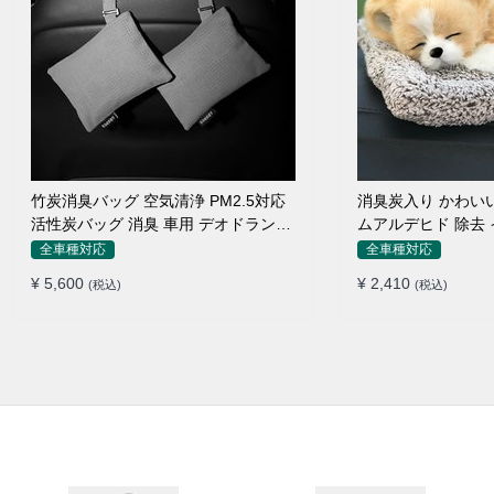
竹炭消臭バッグ 空気清浄 PM2.5対応
消臭炭入り かわいい 
活性炭バッグ 消臭 車用 デオドラント
ムアルデヒド 除去
繰り返し使用可
全車種対応
全車種対応
¥ 5,600
¥ 2,410
(税込)
(税込)