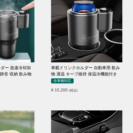
ダー 急速冷却加
車載ドリンクホルダー 自動車用 飲み
 静音 収納 飲み物
物 適温 キープ維持 保温冷機能付き
全車種対応
¥ 15,200
(税込)