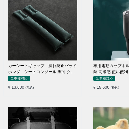
カーシートギャップ 漏れ防止パッド
車用電動カップホル
ホンダ シートコンソール 隙間 クッ
熱 高級感 使い便利
ション
全車種対応
全車種対応
¥ 13,630
¥ 15,600
(税込)
(税込)