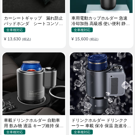
カーシートギャップ 漏れ防止
車用電動カップホルダー 急速
パッドホンダ シートコンソー
冷却加熱 高級感 使い便利 静音
ル 隙間 クッション
収納 飲み物
全車種対応
全車種対応
¥ 13,630
¥ 15,600
(税込)
(税込)
車載ドリンクホルダー 自動車
ドリンクホルダー ドリンクク
用 飲み物 適温 キープ維持 保温
ーラー 車載 保冷 保温 急速冷却
冷機能付き
缶対応
全車種対応
全車種対応