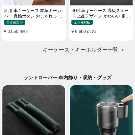
汎用 車キーケース 本革キーカ
汎用 車キーケース 高級スエー
バー 真鍮ボタン おしゃれ シン
ド 上品デザイン かわいい 傷 汚
プルデザイン
れ防止 高級 オシャレ キーホル
全車種対応
全車種対応
ダー
¥ 3,850
¥ 6,600
(税込)
(税込)
キーケース・キーホルダー一覧 ＞
ランドローバー 車内飾り・収納・グッズ