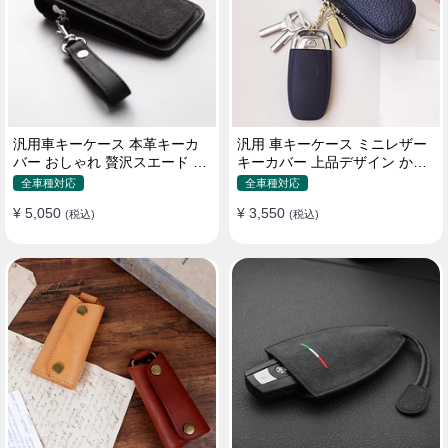
汎用車キーケース 本革キーカ
汎用 車キーケース ミニレザー
バー おしゃれ 贅沢スエード 格
キーカバー 上品デザイン かわ
好良いデザイン
いい マカロン色
全車種対応
全車種対応
¥ 5,050
¥ 3,550
(税込)
(税込)