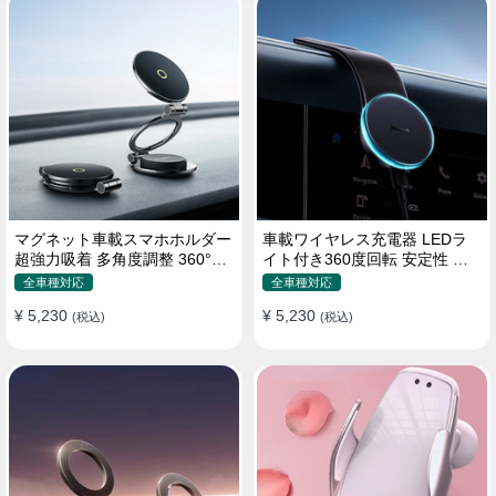
マグネット車載スマホホルダー
車載ワイヤレス充電器 LEDラ
超強力吸着 多角度調整 360°回
イト付き360度回転 安定性 粘
転な台座 車用ホルダー 折りた
着ゲル吸盤＆エアコン吹き出し
全車種対応
全車種対応
たみ式 片手操作 安定 落ちない
口式兼用 片手操作 置くだけワ
¥ 5,230
¥ 5,230
全機種対応
(税込)
イヤレス充電 スマホホルダー
(税込)