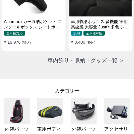
Alcantara カー収納ポケット コ
車用収納ボックス 多機能 実用
ンソールボックス シートポケ
高級感 大容量 Justfit 多色 シー
ット 隙間ポケットセット
トポケット ギャップ 隙間収納
全車種対応
汎用
全車種対応
¥ 15,970
¥ 3,400
(税込)
(税込)
車内飾り・収納・グッズ一覧 ＞
カテゴリー
内装パーツ
車用ボディ
外装パーツ
アクセサリ