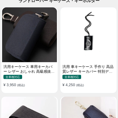
ランドローバー キーケース・キーホルダー
汎用キーケース 車用キーカバ
汎用 車キーケース 手作り 高品
ー レザー おしゃれ 高級感抜群
質レザー キーカバー 特別デザ
ロゴオーダーメイド
イン 手触りいい
全車種対応
全車種対応
¥ 3,950
¥ 4,250
(税込)
(税込)