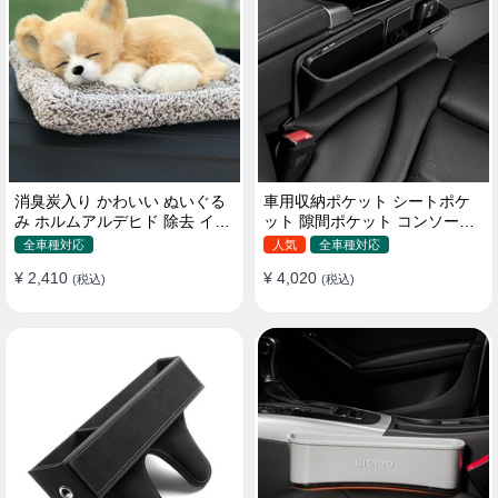
消臭炭入り かわいい ぬいぐる
車用収納ポケット シートポケ
み ホルムアルデヒド 除去 イン
ット 隙間ポケット コンソール
テリア 贈り物
ボックス カー用品
全車種対応
人気
全車種対応
¥ 2,410
¥ 4,020
(税込)
(税込)