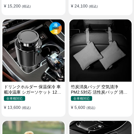
¥ 15,200
¥ 24,100
(税込)
(税込)
ドリンクホルダー 保温保冷 車
竹炭消臭バッグ 空気清浄
載冷温庫 シガーソケット 12V
PM2.5対応 活性炭バッグ 消臭
車用 車中泊
車用 デオドラント 繰り返し使
全車種対応
全車種対応
用可
¥ 13,600
¥ 5,600
(税込)
(税込)