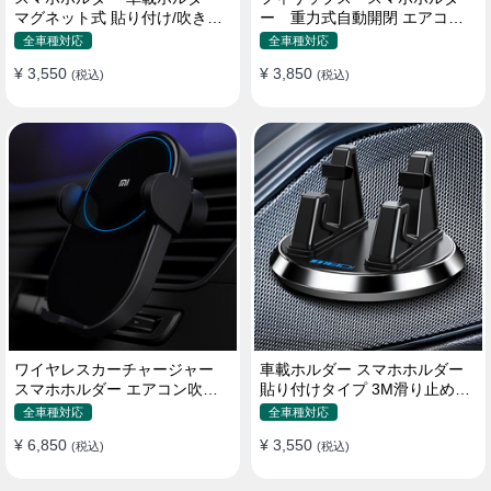
マグネット式 貼り付け/吹き出
ー 重力式自動開閉 エアコン
し口 合金 多機種対応
吹き出し口用 クリップ式 車
全車種対応
全車種対応
¥ 3,550
¥ 3,850
(税込)
(税込)
ワイヤレスカーチャージャー
車載ホルダー スマホホルダー
スマホホルダー エアコン吹き
貼り付けタイプ 3M滑り止めシ
出し口/ 貼り付け
リコンパッド 全機種
全車種対応
全車種対応
¥ 6,850
¥ 3,550
(税込)
(税込)