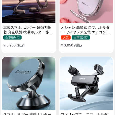
車載スマホホルダー 超強力吸
オシャレ 高級感 スマホホルダ
着 真空吸盤 携帯ホルダー 多角
ー ワイヤレス充電 エアコン吹
度調整 360°回転な台座 車用ホ
き出し口/ 吸盤タイプ 女性
全車種対応
人気
全車種対応
ルダー 折りたたみ式 片手操作
¥ 5,230
¥ 3,850
カー用品 全機種対応
(税込)
(税込)
スマホホルダー 車載ホルダー
フィリップス スマホホルダ