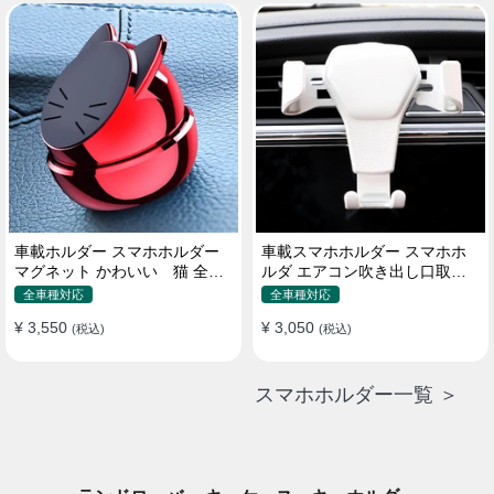
車載ホルダー スマホホルダー
車載スマホホルダー スマホホ
マグネット かわいい 猫 全機
ルダ エアコン吹き出し口取り
種 片手操作
付け 全機種 可愛い アニメ
全車種対応
全車種対応
¥ 3,550
¥ 3,050
(税込)
(税込)
スマホホルダー一覧 ＞