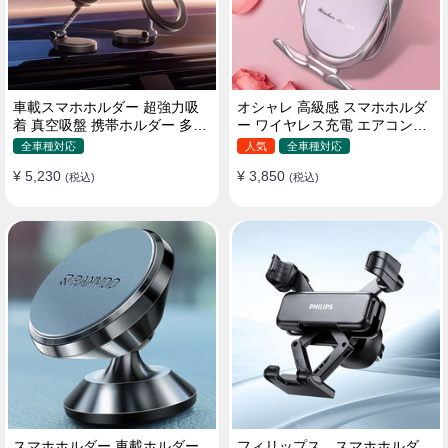
車載スマホホルダー 超強力吸
オシャレ 高級感 スマホホルダ
着 真空吸盤 携帯ホルダー 多角
ー ワイヤレス充電 エアコン吹
度調整 360°回転な台座 車用ホ
き出し口/ 吸盤タイプ 女性
全車種対応
人気
全車種対応
ルダー 折りたたみ式 片手操作
¥ 5,230
¥ 3,850
カー用品 全機種対応
(税込)
(税込)
スマホホルダー 車載ホルダー
フィリップス スマホホルダ