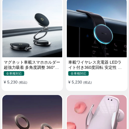
マグネット車載スマホホルダー
車載ワイヤレス充電器 LEDラ
超強力吸着 多角度調整 360°回
イト付き360度回転 安定性 粘
転な台座 車用ホルダー 折りた
着ゲル吸盤＆エアコン吹き出し
全車種対応
全車種対応
たみ式 片手操作 安定 落ちない
口式兼用 片手操作 置くだけワ
¥ 5,230
¥ 5,230
全機種対応
(税込)
イヤレス充電 スマホホルダー
(税込)