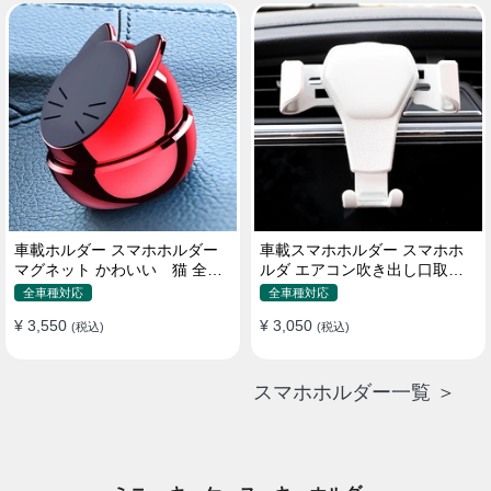
車載ホルダー スマホホルダー
車載スマホホルダー スマホホ
マグネット かわいい 猫 全機
ルダ エアコン吹き出し口取り
種 片手操作
付け 全機種 可愛い アニメ
全車種対応
全車種対応
¥ 3,550
¥ 3,050
(税込)
(税込)
スマホホルダー一覧 ＞