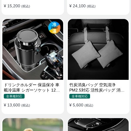
¥ 15,200
¥ 24,100
(税込)
(税込)
ドリンクホルダー 保温保冷 車
竹炭消臭バッグ 空気清浄
載冷温庫 シガーソケット 12V
PM2.5対応 活性炭バッグ 消臭
車用 車中泊
車用 デオドラント 繰り返し使
全車種対応
全車種対応
用可
¥ 13,600
¥ 5,600
(税込)
(税込)