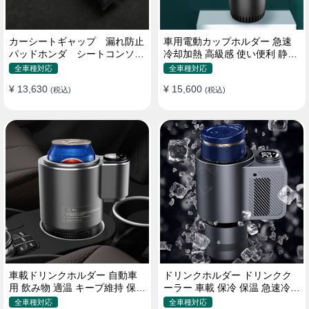
カーシートギャップ 漏れ防止
車用電動カップホルダー 急速
パッドホンダ シートコンソー
冷却加熱 高級感 使い便利 静音
ル 隙間 クッション
収納 飲み物
全車種対応
全車種対応
¥ 13,630
¥ 15,600
(税込)
(税込)
車載ドリンクホルダー 自動車
ドリンクホルダー ドリンクク
用 飲み物 適温 キープ維持 保温
ーラー 車載 保冷 保温 急速冷却
冷機能付き
缶対応
全車種対応
全車種対応