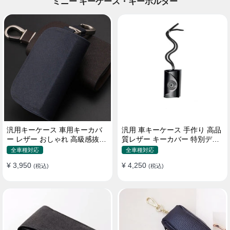
ミニー キーケース・キーホルダー
汎用キーケース 車用キーカバ
汎用 車キーケース 手作り 高品
ー レザー おしゃれ 高級感抜群
質レザー キーカバー 特別デザ
ロゴオーダーメイド
イン 手触りいい
全車種対応
全車種対応
¥ 3,950
¥ 4,250
(税込)
(税込)