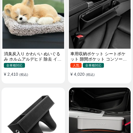
消臭炭入り かわいい ぬいぐる
車用収納ポケット シートポケ
み ホルムアルデヒド 除去 イン
ット 隙間ポケット コンソール
テリア 贈り物
ボックス カー用品
全車種対応
人気
全車種対応
¥ 2,410
¥ 4,020
(税込)
(税込)