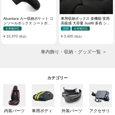
Alcantara カー収納ポケット コ
車用収納ボックス 多機能 実用
ンソールボックス シートポケ
高級感 大容量 Justfit 多色 シー
ット 隙間ポケットセット
トポケット ギャップ 隙間収納
全車種対応
汎用
全車種対応
¥ 15,970
¥ 3,400
(税込)
(税込)
車内飾り・収納・グッズ一覧 ＞
カテゴリー
内装パーツ
車用ボディ
外装パーツ
アクセサリ