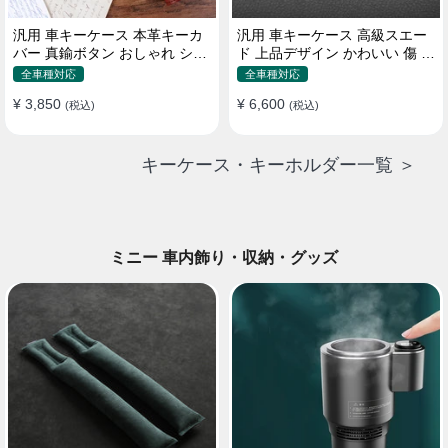
汎用 車キーケース 本革キーカ
汎用 車キーケース 高級スエー
バー 真鍮ボタン おしゃれ シン
ド 上品デザイン かわいい 傷 汚
プルデザイン
れ防止 高級 オシャレ キーホル
全車種対応
全車種対応
ダー
¥ 3,850
¥ 6,600
(税込)
(税込)
キーケース・キーホルダー一覧 ＞
ミニー 車内飾り・収納・グッズ