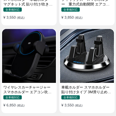
マグネット式 貼り付け/吹き出
ー 重力式自動開閉 エアコン
し口 合金 多機種対応
吹き出し口用 クリップ式 車
全車種対応
全車種対応
¥ 3,550
¥ 3,850
(税込)
(税込)
ワイヤレスカーチャージャー
車載ホルダー スマホホルダー
スマホホルダー エアコン吹き
貼り付けタイプ 3M滑り止めシ
出し口/ 貼り付け
リコンパッド 全機種
全車種対応
全車種対応
¥ 6,850
¥ 3,550
(税込)
(税込)