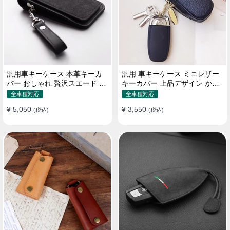
汎用車キーケース 本革キーカ
汎用 車キーケース ミニレザー
バー おしゃれ 贅沢スエード 格
キーカバー 上品デザイン かわ
好良いデザイン
いい マカロン色
全車種対応
全車種対応
¥ 5,050
¥ 3,550
(税込)
(税込)