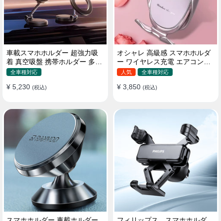
車載スマホホルダー 超強力吸
オシャレ 高級感 スマホホルダ
着 真空吸盤 携帯ホルダー 多角
ー ワイヤレス充電 エアコン吹
度調整 360°回転な台座 車用ホ
き出し口/ 吸盤タイプ 女性
全車種対応
人気
全車種対応
ルダー 折りたたみ式 片手操作
¥ 5,230
¥ 3,850
カー用品 全機種対応
(税込)
(税込)
スマホホルダー 車載ホルダー
フィリップス スマホホルダ