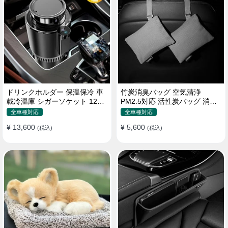
ドリンクホルダー 保温保冷 車
竹炭消臭バッグ 空気清浄
載冷温庫 シガーソケット 12V
PM2.5対応 活性炭バッグ 消臭
車用 車中泊
車用 デオドラント 繰り返し使
全車種対応
全車種対応
用可
¥ 13,600
¥ 5,600
(税込)
(税込)