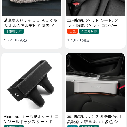
消臭炭入り かわいい ぬいぐる
車用収納ポケット シートポケ
み ホルムアルデヒド 除去 イン
ット 隙間ポケット コンソール
テリア 贈り物
ボックス カー用品
全車種対応
人気
全車種対応
¥ 2,410
¥ 4,020
(税込)
(税込)
Alcantara カー収納ポケット コ
車用収納ボックス 多機能 実用
ンソールボックス シートポケ
高級感 大容量 Justfit 多色 シー
ット 隙間ポケットセット
トポケット ギャップ 隙間収納