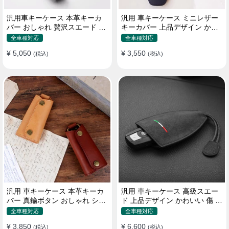
汎用車キーケース 本革キーカ
汎用 車キーケース ミニレザー
バー おしゃれ 贅沢スエード 格
キーカバー 上品デザイン かわ
好良いデザイン
いい マカロン色
全車種対応
全車種対応
¥ 5,050
¥ 3,550
(税込)
(税込)
汎用 車キーケース 本革キーカ
汎用 車キーケース 高級スエー
バー 真鍮ボタン おしゃれ シン
ド 上品デザイン かわいい 傷 汚
プルデザイン
れ防止 高級 オシャレ キーホル
全車種対応
全車種対応
ダー
¥ 3,850
¥ 6,600
(税込)
(税込)