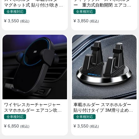
マグネット式 貼り付け/吹き出
ー 重力式自動開閉 エアコン
し口 合金 多機種対応
吹き出し口用 クリップ式 車
全車種対応
全車種対応
¥ 3,550
¥ 3,850
(税込)
(税込)
ワイヤレスカーチャージャー
車載ホルダー スマホホルダー
スマホホルダー エアコン吹き
貼り付けタイプ 3M滑り止めシ
出し口/ 貼り付け
リコンパッド 全機種
全車種対応
全車種対応
¥ 6,850
¥ 3,550
(税込)
(税込)