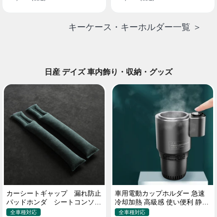
キーケース・キーホルダー一覧 ＞
日産 デイズ 車内飾り・収納・グッズ
カーシートギャップ 漏れ防止
車用電動カップホルダー 急速
パッドホンダ シートコンソー
冷却加熱 高級感 使い便利 静音
ル 隙間 クッション
収納 飲み物
全車種対応
全車種対応