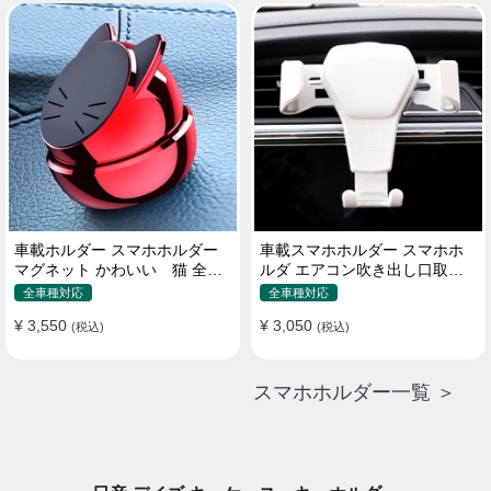
車載ホルダー スマホホルダー
車載スマホホルダー スマホホ
マグネット かわいい 猫 全機
ルダ エアコン吹き出し口取り
種 片手操作
付け 全機種 可愛い アニメ
全車種対応
全車種対応
¥ 3,550
¥ 3,050
(税込)
(税込)
スマホホルダー一覧 ＞