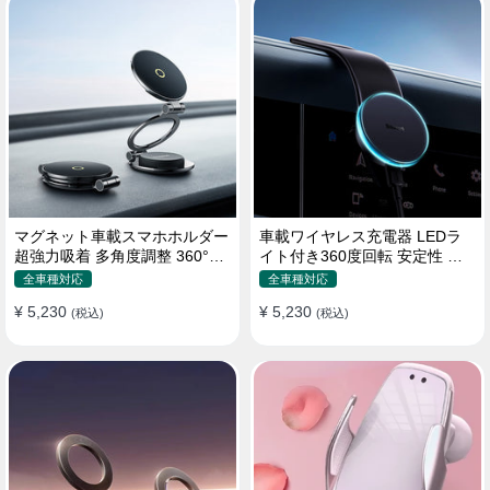
マグネット車載スマホホルダー
車載ワイヤレス充電器 LEDラ
超強力吸着 多角度調整 360°回
イト付き360度回転 安定性 粘
転な台座 車用ホルダー 折りた
着ゲル吸盤＆エアコン吹き出し
全車種対応
全車種対応
たみ式 片手操作 安定 落ちない
口式兼用 片手操作 置くだけワ
¥ 5,230
¥ 5,230
全機種対応
(税込)
イヤレス充電 スマホホルダー
(税込)