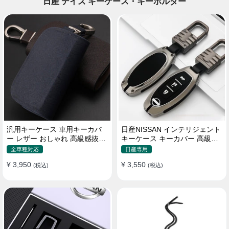
日産 デイズ キーケース・キーホルダー
汎用キーケース 車用キーカバ
日産NISSAN インテリジェント
ー レザー おしゃれ 高級感抜群
キーケース キーカバー 高級品
ロゴオーダーメイド
軽量 3/4/5ボタン
全車種対応
日産専用
¥ 3,950
¥ 3,550
(税込)
(税込)