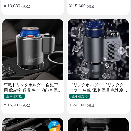
¥ 13,630
¥ 15,600
(税込)
(税込)
車載ドリンクホルダー 自動車
ドリンクホルダー ドリンクク
用 飲み物 適温 キープ維持 保温
ーラー 車載 保冷 保温 急速冷却
冷機能付き
缶対応
全車種対応
全車種対応
¥ 15,200
¥ 24,100
(税込)
(税込)