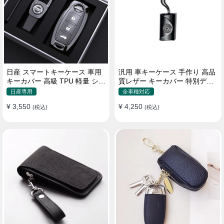
日産 スマートキーケース 車用
汎用 車キーケース 手作り 高品
キーカバー 高級 TPU 軽量 シリ
質レザー キーカバー 特別デザ
コン キーホルダー 汚れ 落下 傷
イン 手触りいい
日産専用
全車種対応
防止
¥ 3,550
¥ 4,250
(税込)
(税込)