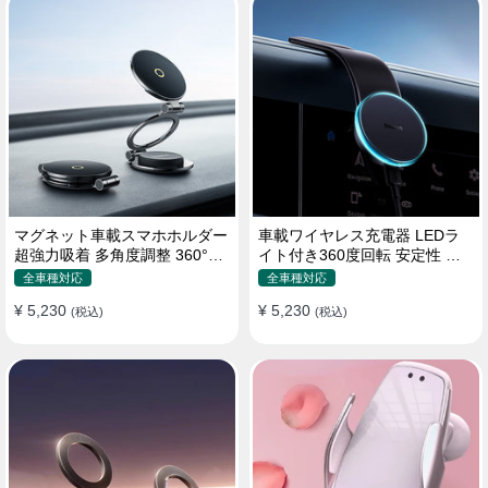
マグネット車載スマホホルダー
車載ワイヤレス充電器 LEDラ
超強力吸着 多角度調整 360°回
イト付き360度回転 安定性 粘
転な台座 車用ホルダー 折りた
着ゲル吸盤＆エアコン吹き出し
全車種対応
全車種対応
たみ式 片手操作 安定 落ちない
口式兼用 片手操作 置くだけワ
¥ 5,230
¥ 5,230
全機種対応
(税込)
イヤレス充電 スマホホルダー
(税込)