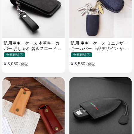
汎用車キーケース 本革キーカ
汎用 車キーケース ミニレザー
バー おしゃれ 贅沢スエード 格
キーカバー 上品デザイン かわ
好良いデザイン
いい マカロン色
全車種対応
全車種対応
¥ 5,050
¥ 3,550
(税込)
(税込)