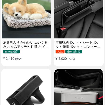
消臭炭入り かわいい ぬいぐる
車用収納ポケット シートポケ
み ホルムアルデヒド 除去 イン
ット 隙間ポケット コンソール
テリア 贈り物
ボックス カー用品
全車種対応
人気
全車種対応
¥ 2,410
¥ 4,020
(税込)
(税込)