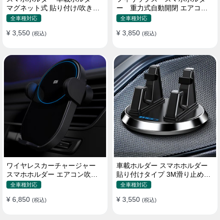
マグネット式 貼り付け/吹き出
ー 重力式自動開閉 エアコン
し口 合金 多機種対応
吹き出し口用 クリップ式 車
全車種対応
全車種対応
¥ 3,550
¥ 3,850
(税込)
(税込)
ワイヤレスカーチャージャー
車載ホルダー スマホホルダー
スマホホルダー エアコン吹き
貼り付けタイプ 3M滑り止めシ
出し口/ 貼り付け
リコンパッド 全機種
全車種対応
全車種対応
¥ 6,850
¥ 3,550
(税込)
(税込)