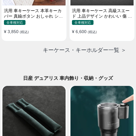
汎用 車キーケース 本革キーカ
汎用 車キーケース 高級スエー
バー 真鍮ボタン おしゃれ シン
ド 上品デザイン かわいい 傷 汚
プルデザイン
れ防止 高級 オシャレ キーホル
全車種対応
全車種対応
ダー
¥ 3,850
¥ 6,600
(税込)
(税込)
キーケース・キーホルダー一覧 ＞
日産 デュアリス 車内飾り・収納・グッズ