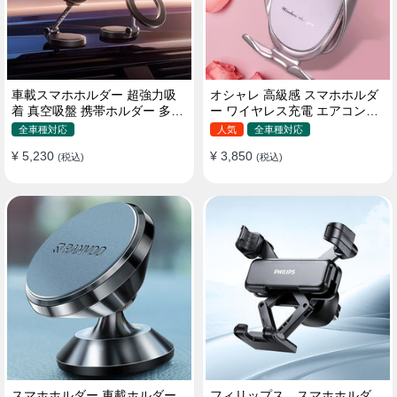
車載スマホホルダー 超強力吸
オシャレ 高級感 スマホホルダ
着 真空吸盤 携帯ホルダー 多角
ー ワイヤレス充電 エアコン吹
度調整 360°回転な台座 車用ホ
き出し口/ 吸盤タイプ 女性
全車種対応
人気
全車種対応
ルダー 折りたたみ式 片手操作
¥ 5,230
¥ 3,850
カー用品 全機種対応
(税込)
(税込)
スマホホルダー 車載ホルダー
フィリップス スマホホルダ