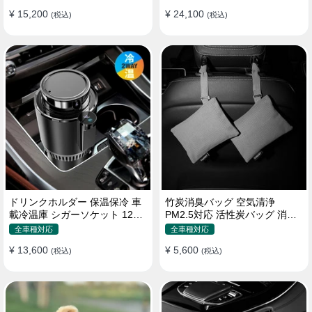
¥ 15,200
¥ 24,100
(税込)
(税込)
ドリンクホルダー 保温保冷 車
竹炭消臭バッグ 空気清浄
載冷温庫 シガーソケット 12V
PM2.5対応 活性炭バッグ 消臭
車用 車中泊
車用 デオドラント 繰り返し使
全車種対応
全車種対応
用可
¥ 13,600
¥ 5,600
(税込)
(税込)