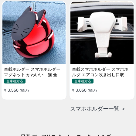
車載ホルダー スマホホルダー
車載スマホホルダー スマホホ
マグネット かわいい 猫 全機
ルダ エアコン吹き出し口取り
種 片手操作
付け 全機種 可愛い アニメ
全車種対応
全車種対応
¥ 3,550
¥ 3,050
(税込)
(税込)
スマホホルダー一覧 ＞