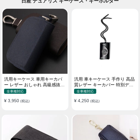
日産 デュアリス キーケース・キーホルダー
汎用キーケース 車用キーカバ
汎用 車キーケース 手作り 高品
ー レザー おしゃれ 高級感抜群
質レザー キーカバー 特別デザ
ロゴオーダーメイド
イン 手触りいい
全車種対応
全車種対応
¥ 3,950
¥ 4,250
(税込)
(税込)