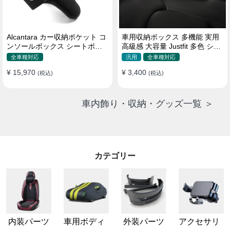
Alcantara カー収納ポケット コ
車用収納ボックス 多機能 実用
ンソールボックス シートポケ
高級感 大容量 Justfit 多色 シー
ット 隙間ポケットセット
トポケット ギャップ 隙間収納
全車種対応
汎用
全車種対応
¥ 15,970
¥ 3,400
(税込)
(税込)
車内飾り・収納・グッズ一覧 ＞
カテゴリー
内装パーツ
車用ボディ
外装パーツ
アクセサリ