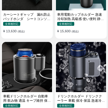
カーシートギャップ 漏れ防止
車用電動カップホルダー 急速
パッドホンダ シートコンソー
冷却加熱 高級感 使い便利 静音
ル 隙間 クッション
収納 飲み物
全車種対応
全車種対応
¥ 13,630
¥ 15,600
(税込)
(税込)
車載ドリンクホルダー 自動車
ドリンクホルダー ドリンクク
用 飲み物 適温 キープ維持 保温
ーラー 車載 保冷 保温 急速冷却
冷機能付き
缶対応
全車種対応
全車種対応