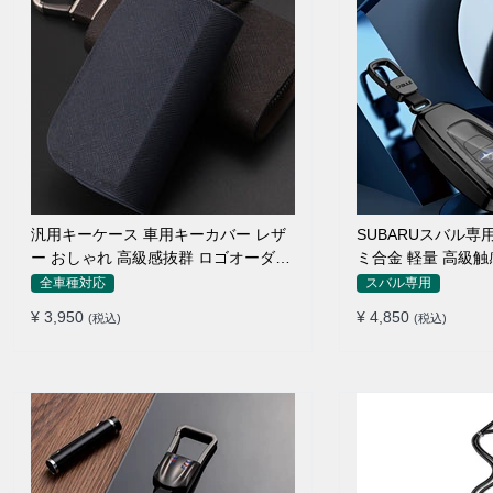
汎用キーケース 車用キーカバー レザ
SUBARUスバル専
ー おしゃれ 高級感抜群 ロゴオーダー
ミ合金 軽量 高級触
メイド
ーカバー
全車種対応
スバル専用
¥ 3,950
¥ 4,850
(税込)
(税込)