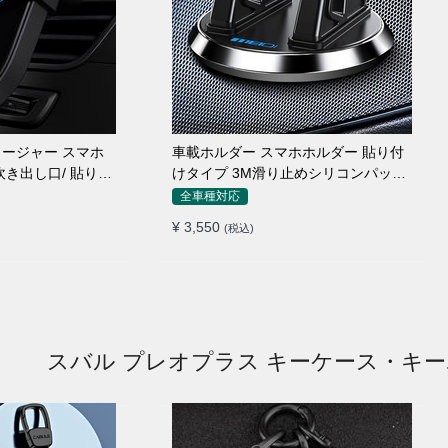
ージャー スマホ
車載ホルダー スマホホルダー 貼り付
吹き出し口/ 貼り付
けタイプ 3M滑り止めシリコンパッド
全機種
全車種対応
¥ 3,550
(税込)
スバル プレオプラス キーケース・キ