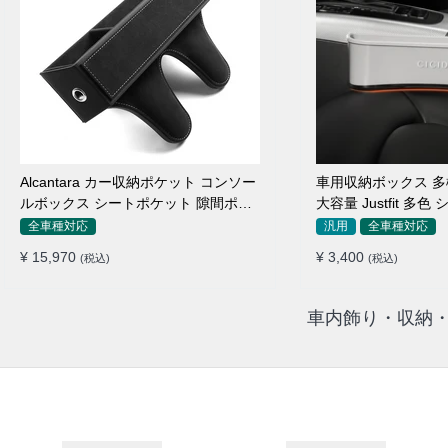
Alcantara カー収納ポケット コンソー
車用収納ボックス 多
ルボックス シートポケット 隙間ポケ
大容量 Justfit 多
ットセット
ャップ 隙間収納
全車種対応
汎用
全車種対応
¥ 15,970
¥ 3,400
(税込)
(税込)
車内飾り・収納・