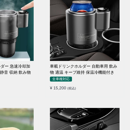
ダー 急速冷却加
車載ドリンクホルダー 自動車用 飲み
 静音 収納 飲み物
物 適温 キープ維持 保温冷機能付き
全車種対応
¥ 15,200
(税込)