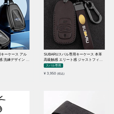
用キーケース アル
SUBARUスバル専用キーケース 本革
感 洗練デザイン キ
高級触感 エリート感 ジャストフィッ
ト キーカバー
スバル専用
¥ 3,950
(税込)