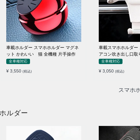
車載ホルダー スマホホルダー マグネ
車載スマホホルダー 
ット かわいい 猫 全機種 片手操作
アコン吹き出し口取り
愛い アニメ
全車種対応
全車種対応
¥ 3,550
¥ 3,050
(税込)
(税込)
スマホホ
ーホルダー