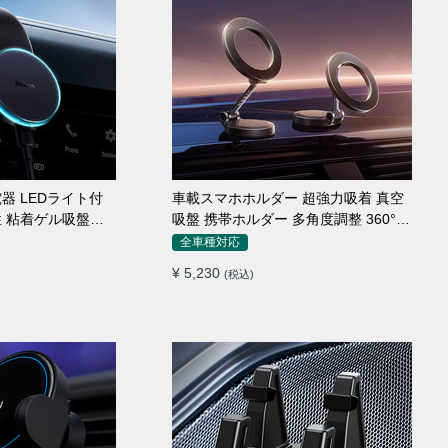
器 LEDライト付
車載スマホホルダー 超強力吸着 真空
性 粘着ゲル吸盤＆
吸盤 携帯ホルダー 多角度調整 360°回
式兼用 片手操作
転な台座 車用ホルダー 折りたたみ式
全車種対応
充電 スマホホル
片手操作 カー用品 全機種対応
¥ 5,230
(税込)