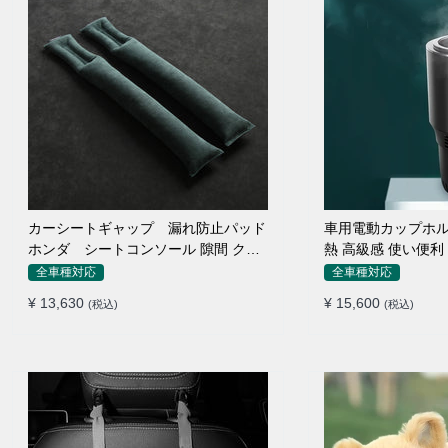
カーシートギャップ 漏れ防止パッド
車用電動カップホル
ホンダ シートコンソール 隙間 クッ
熱 高級感 使い便利
ション
全車種対応
全車種対応
¥ 13,630
¥ 15,600
(税込)
(税込)