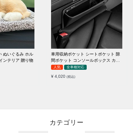
ぬいぐるみ ホル
車用収納ポケット シートポケット 隙
 インテリア 贈り物
間ポケット コンソールボックス カー
用品
人気
全車種対応
¥ 4,020
(税込)
カテゴリー