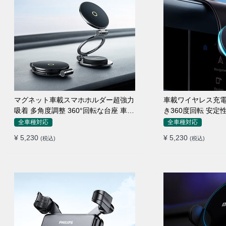
マグネット車載スマホホルダー超強力
車載ワイヤレス充電
吸着 多角度調整 360°回転な台座 車用
き360度回転 安定
ホルダー 折りたたみ式 片手操作 安定
エアコン吹き出し口
全車種対応
全車種対応
落ちない 全機種対応
置くだけワイヤレス
¥ 5,230
¥ 5,230
(税込)
(税込)
ダー