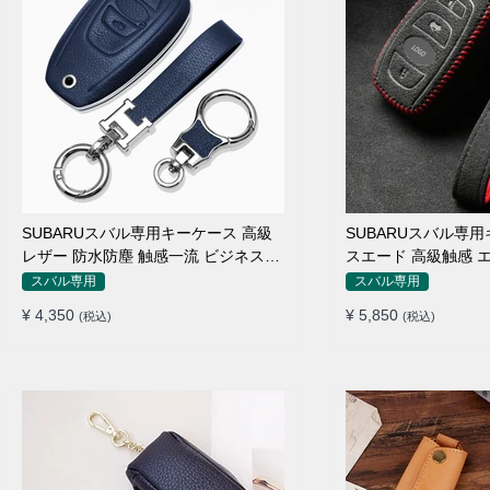
SUBARUスバル専用キーケース 高級
SUBARUスバル専
レザー 防水防塵 触感一流 ビジネス風
スエード 高級触感 
キーカバー キーホルダー
キーホルダー キーカ
スバル専用
スバル専用
¥ 4,350
¥ 5,850
(税込)
(税込)