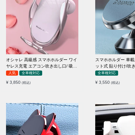
オシャレ 高級感 スマホホルダー ワイ
スマホホルダー 車載
ヤレス充電 エアコン吹き出し口/ 吸盤
ット式 貼り付け/吹き
タイプ 女性
種対応
人気
全車種対応
全車種対応
¥ 3,850
¥ 3,550
(税込)
(税込)