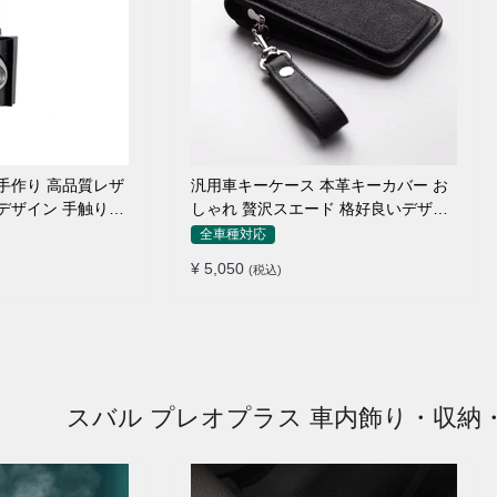
 手作り 高品質レザ
汎用車キーケース 本革キーカバー お
別デザイン 手触りい
しゃれ 贅沢スエード 格好良いデザイ
ン
全車種対応
¥ 5,050
(税込)
スバル プレオプラス 車内飾り・収納