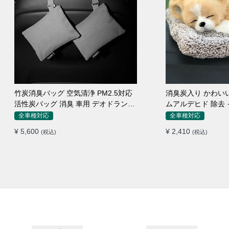
竹炭消臭バッグ 空気清浄 PM2.5対応
消臭炭入り かわいい 
活性炭バッグ 消臭 車用 デオドラント
ムアルデヒド 除去
繰り返し使用可
全車種対応
全車種対応
¥ 5,600
¥ 2,410
(税込)
(税込)