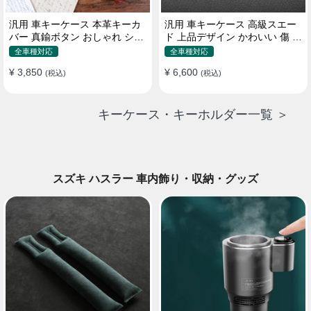
汎用 車キーケース 本革キーカ
汎用 車キーケース 高級スエー
バー 真鍮ボタン おしゃれ シン
ド 上品デザイン かわいい 傷 汚
プルデザイン
れ防止 高級 オシャレ キーホル
全車種対応
全車種対応
ダー
¥ 3,850
¥ 6,600
(税込)
(税込)
キーケース・キーホルダー一覧 ＞
スズキ ハスラー 車内飾り・収納・グッズ