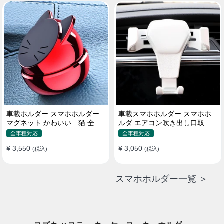
車載ホルダー スマホホルダー
車載スマホホルダー スマホホ
マグネット かわいい 猫 全機
ルダ エアコン吹き出し口取り
種 片手操作
付け 全機種 可愛い アニメ
全車種対応
全車種対応
¥ 3,550
¥ 3,050
(税込)
(税込)
スマホホルダー一覧 ＞