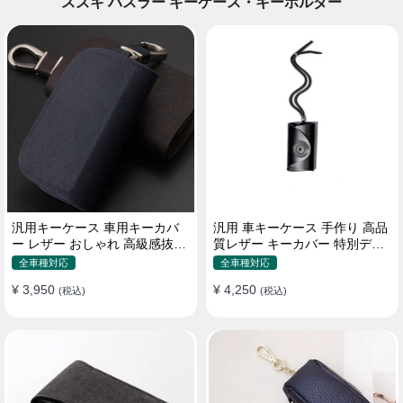
スズキ ハスラー キーケース・キーホルダー
汎用キーケース 車用キーカバ
汎用 車キーケース 手作り 高品
ー レザー おしゃれ 高級感抜群
質レザー キーカバー 特別デザ
ロゴオーダーメイド
イン 手触りいい
全車種対応
全車種対応
¥ 3,950
¥ 4,250
(税込)
(税込)