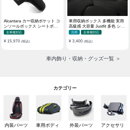
Alcantara カー収納ポケット コ
車用収納ボックス 多機能 実用
ンソールボックス シートポケ
高級感 大容量 Justfit 多色 シー
ット 隙間ポケットセット
トポケット ギャップ 隙間収納
全車種対応
汎用
全車種対応
¥ 15,970
¥ 3,400
(税込)
(税込)
車内飾り・収納・グッズ一覧 ＞
カテゴリー
内装パーツ
車用ボディ
外装パーツ
アクセサリ