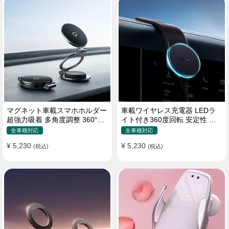
マグネット車載スマホホルダー
車載ワイヤレス充電器 LEDラ
超強力吸着 多角度調整 360°回
イト付き360度回転 安定性 粘
転な台座 車用ホルダー 折りた
着ゲル吸盤＆エアコン吹き出し
全車種対応
全車種対応
たみ式 片手操作 安定 落ちない
口式兼用 片手操作 置くだけワ
¥ 5,230
¥ 5,230
全機種対応
(税込)
イヤレス充電 スマホホルダー
(税込)