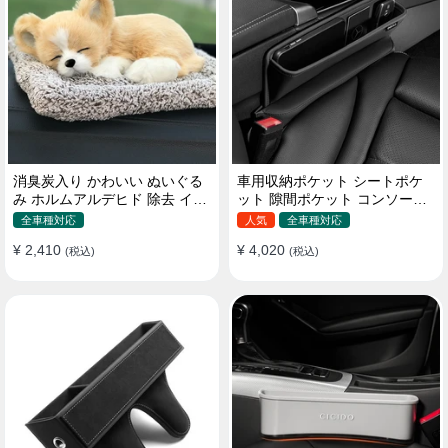
消臭炭入り かわいい ぬいぐる
車用収納ポケット シートポケ
み ホルムアルデヒド 除去 イン
ット 隙間ポケット コンソール
テリア 贈り物
ボックス カー用品
全車種対応
人気
全車種対応
¥ 2,410
¥ 4,020
(税込)
(税込)