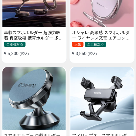
車載スマホホルダー 超強力吸
オシャレ 高級感 スマホホルダ
着 真空吸盤 携帯ホルダー 多角
ー ワイヤレス充電 エアコン吹
度調整 360°回転な台座 車用ホ
き出し口/ 吸盤タイプ 女性
全車種対応
人気
全車種対応
ルダー 折りたたみ式 片手操作
¥ 5,230
¥ 3,850
カー用品 全機種対応
(税込)
(税込)
スマホホルダー 車載ホルダー
フィリップス スマホホルダ