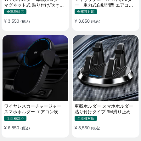
マグネット式 貼り付け/吹き出
ー 重力式自動開閉 エアコン
し口 合金 多機種対応
吹き出し口用 クリップ式 車
全車種対応
全車種対応
¥ 3,550
¥ 3,850
(税込)
(税込)
ワイヤレスカーチャージャー
車載ホルダー スマホホルダー
スマホホルダー エアコン吹き
貼り付けタイプ 3M滑り止めシ
出し口/ 貼り付け
リコンパッド 全機種
全車種対応
全車種対応
¥ 6,850
¥ 3,550
(税込)
(税込)