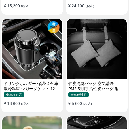
¥ 15,200
¥ 24,100
(税込)
(税込)
ドリンクホルダー 保温保冷 車
竹炭消臭バッグ 空気清浄
載冷温庫 シガーソケット 12V
PM2.5対応 活性炭バッグ 消臭
車用 車中泊
車用 デオドラント 繰り返し使
全車種対応
全車種対応
用可
¥ 13,600
¥ 5,600
(税込)
(税込)