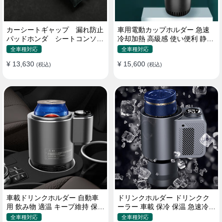
カーシートギャップ 漏れ防止
車用電動カップホルダー 急速
パッドホンダ シートコンソー
冷却加熱 高級感 使い便利 静音
ル 隙間 クッション
収納 飲み物
全車種対応
全車種対応
¥ 13,630
¥ 15,600
(税込)
(税込)
車載ドリンクホルダー 自動車
ドリンクホルダー ドリンクク
用 飲み物 適温 キープ維持 保温
ーラー 車載 保冷 保温 急速冷却
冷機能付き
缶対応
全車種対応
全車種対応