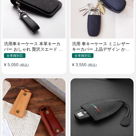
汎用車キーケース 本革キーカ
汎用 車キーケース ミニレザー
バー おしゃれ 贅沢スエード 格
キーカバー 上品デザイン かわ
好良いデザイン
いい マカロン色
全車種対応
全車種対応
¥ 5,050
¥ 3,550
(税込)
(税込)