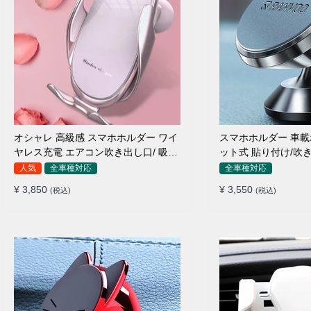
オシャレ 高級感 スマホホルダー ワイ
スマホホルダー 車載
ヤレス充電 エアコン吹き出し口/ 吸盤
ット式 貼り付け/吹き
タイプ 女性
種対応
人気
全車種対応
全車種対応
¥ 3,850
¥ 3,550
(税込)
(税込)