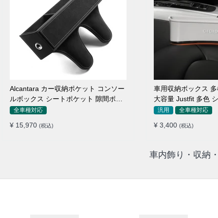
Alcantara カー収納ポケット コンソー
車用収納ボックス 多
ルボックス シートポケット 隙間ポケ
大容量 Justfit 多
ットセット
ャップ 隙間収納
全車種対応
汎用
全車種対応
¥ 15,970
¥ 3,400
(税込)
(税込)
車内飾り・収納・