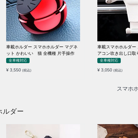
車載ホルダー スマホホルダー マグネ
車載スマホホルダー 
ット かわいい 猫 全機種 片手操作
アコン吹き出し口取り
愛い アニメ
全車種対応
全車種対応
¥ 3,550
¥ 3,050
(税込)
(税込)
スマホホ
ホルダー