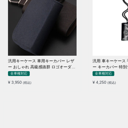
汎用キーケース 車用キーカバー レザ
汎用 車キーケース
ー おしゃれ 高級感抜群 ロゴオーダー
ー キーカバー 特
メイド
い
全車種対応
全車種対応
¥ 3,950
¥ 4,250
(税込)
(税込)