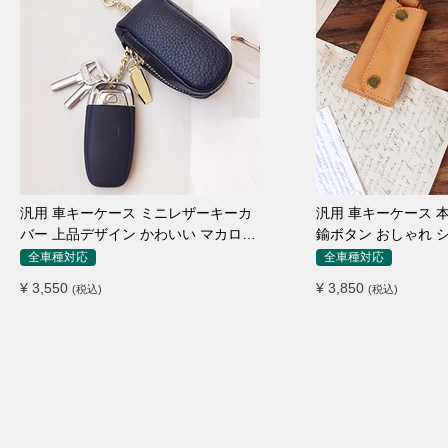
汎用 車キーケース ミニレザーキーカ
汎用 車キーケース 
バー 上品デザイン かわいい マカロン
鍮ボタン おしゃれ 
色
全車種対応
全車種対応
¥ 3,550
¥ 3,850
(税込)
(税込)