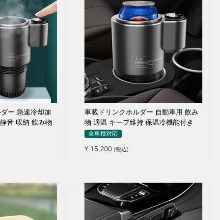
ダー 急速冷却加
車載ドリンクホルダー 自動車用 飲み
 静音 収納 飲み物
物 適温 キープ維持 保温冷機能付き
全車種対応
¥ 15,200
(税込)