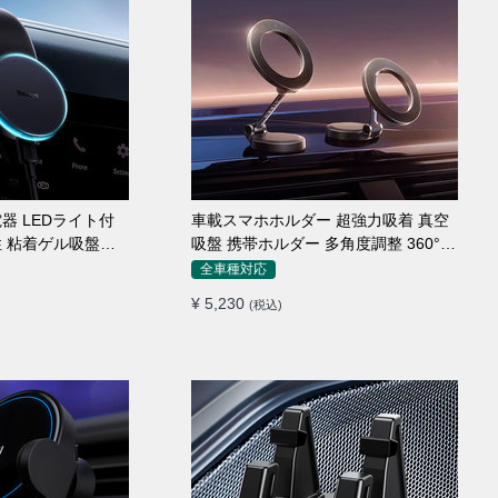
器 LEDライト付
車載スマホホルダー 超強力吸着 真空
性 粘着ゲル吸盤＆
吸盤 携帯ホルダー 多角度調整 360°回
式兼用 片手操作
転な台座 車用ホルダー 折りたたみ式
全車種対応
充電 スマホホル
片手操作 カー用品 全機種対応
¥ 5,230
(税込)