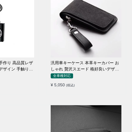
 手作り 高品質レザ
汎用車キーケース 本革キーカバー お
別デザイン 手触りい
しゃれ 贅沢スエード 格好良いデザイ
ン
全車種対応
¥ 5,050
(税込)