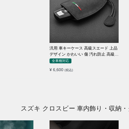
汎用 車キーケース 高級スエード 上品
デザイン かわいい 傷 汚れ防止 高級
オシャレ キーホルダー
全車種対応
¥ 6,600
(税込)
スズキ クロスビー 車内飾り・収納