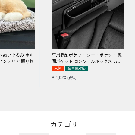
ぬいぐるみ ホル
車用収納ポケット シートポケット 隙
 インテリア 贈り物
間ポケット コンソールボックス カー
用品
人気
全車種対応
¥ 4,020
(税込)
カテゴリー