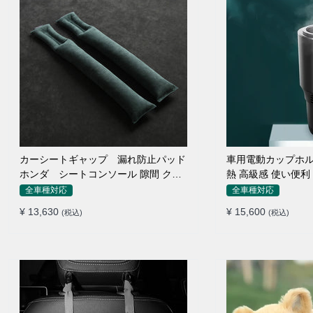
カーシートギャップ 漏れ防止パッド
車用電動カップホル
ホンダ シートコンソール 隙間 クッ
熱 高級感 使い便利
ション
全車種対応
全車種対応
¥ 13,630
¥ 15,600
(税込)
(税込)