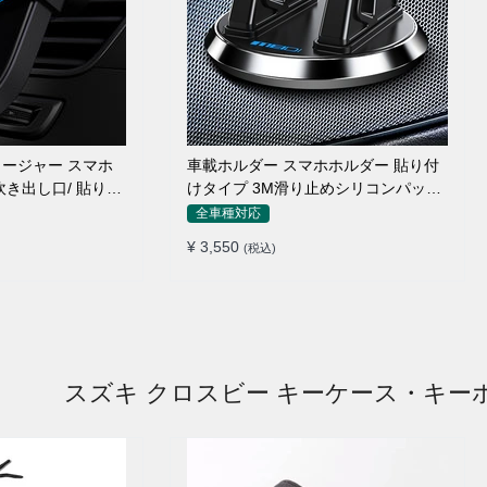
ージャー スマホ
車載ホルダー スマホホルダー 貼り付
吹き出し口/ 貼り付
けタイプ 3M滑り止めシリコンパッド
全機種
全車種対応
¥ 3,550
(税込)
スズキ クロスビー キーケース・キー