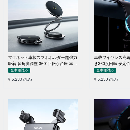
マグネット車載スマホホルダー超強力
車載ワイヤレス充電
吸着 多角度調整 360°回転な台座 車用
き360度回転 安定
ホルダー 折りたたみ式 片手操作 安定
エアコン吹き出し口
全車種対応
全車種対応
落ちない 全機種対応
置くだけワイヤレス
¥ 5,230
¥ 5,230
(税込)
(税込)
ダー