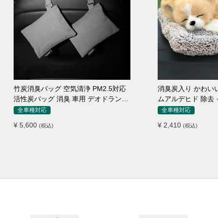
竹炭消臭バッグ 空気清浄 PM2.5対応
消臭炭入り かわいい 
活性炭バッグ 消臭 車用 デオドラント
ムアルデヒド 除去
繰り返し使用可
全車種対応
全車種対応
¥ 5,600
¥ 2,410
(税込)
(税込)