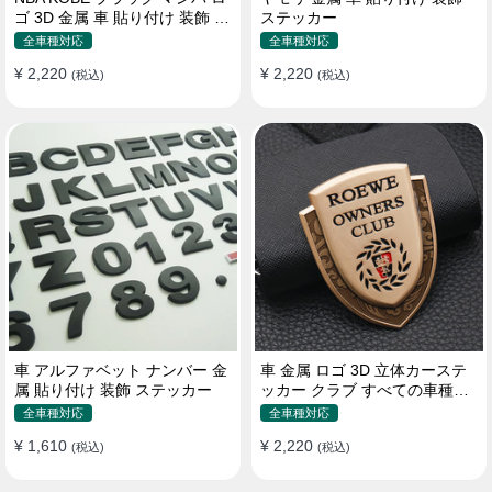
ゴ 3D 金属 車 貼り付け 装飾 ス
ステッカー
テッカー
全車種対応
全車種対応
¥ 2,220
¥ 2,220
(税込)
(税込)
車 アルファベット ナンバー 金
車 金属 ロゴ 3D 立体カーステ
属 貼り付け 装飾 ステッカー
ッカー クラブ すべての車種対
応 カスタム サイドポスト
全車種対応
全車種対応
¥ 1,610
¥ 2,220
(税込)
(税込)