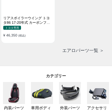
リアスポイラーウイング トヨ
タ86 17-20年式 カーボンファ
イバー 貼り付け装着
トヨタ専用
¥ 46,350
(税込)
エアロパーツ一覧 ＞
カテゴリー
内装パーツ
車用ボディ
外装パーツ
アクセサリ