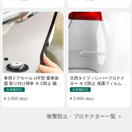
車用ドアモール U字型 愛車保
汎用タイプ バンパープロテク
護 取り付け簡単 キズ防止 騒音
ター キズ防止 保護フィルム 取
低減 5m バンパーストリップ
り付け簡単 フィット感抜群
全車種対応
全車種対応
¥ 2,550
¥ 2,550
(税込)
(税込)
衝撃防止・プロテクター一覧 ＞