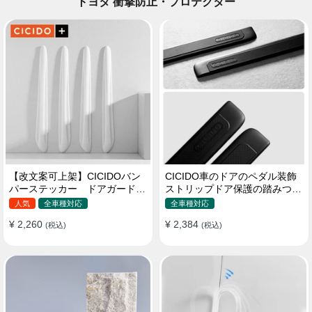
トヨタ 衝撃防止・プロテクター
【改文案可上架】CICIDOバン
CICIDO車のドアのペダル装飾
パーステッカー ドアガード
ストリップドア保護の踏みつけ
衝突防止プロテクター 耐スク
防止
人気
全車種対応
全車種対応
ラッチ シリカゲル
¥ 2,260
¥ 2,384
(税込)
(税込)