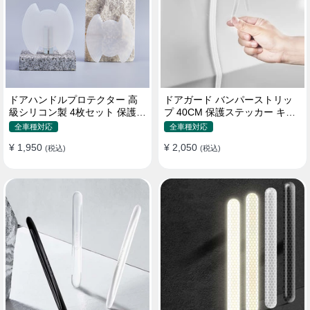
ドアハンドルプロテクター 高
ドアガード バンパーストリッ
級シリコン製 4枚セット 保護フ
プ 40CM 保護ステッカー キズ
ィルム キズ防止 全車種
防止 プロテクターシール
全車種対応
全車種対応
¥ 1,950
¥ 2,050
(税込)
(税込)