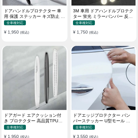
ドアハンドルプロテクター 車
3M 車用 ドアハンドルプロテク
用 保護 ステッカー キズ防止 高
ター 蛍光 ミラーバンパー 反射
品質TPU製 4枚セット
ステッカー 保護フィルム
全車種対応
全車種対応
¥ 1,950
¥ 1,750
(税込)
(税込)
ドアガード エアクッション付
ドアエッジプロテクター バン
き プロテクター 高品質TPU製
パーステッカー U型モール キ
キズ防止 取り付け簡単
ズ防止 取り付け簡単 騒音低減
全車種対応
全車種対応
¥ 1,950
¥ 3,550
(税込)
(税込)