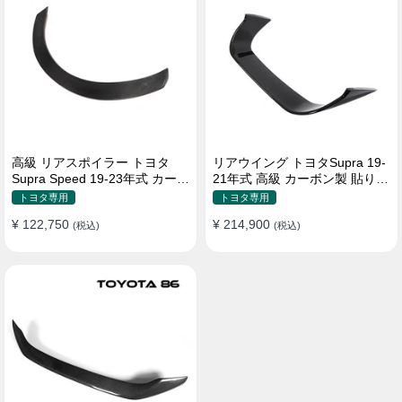
高級 リアスポイラー トヨタ
リアウイング トヨタSupra 19-
Supra Speed 19-23年式 カーボ
21年式 高級 カーボン製 貼り付
ン製 貼り付け装着
け装着
トヨタ専用
トヨタ専用
¥ 122,750
¥ 214,900
(税込)
(税込)