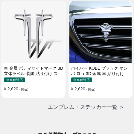
車 金属 ボディサイドマーク 3D
バイパー KOBE ブラック マン
立体ラベル 装飾 貼り付け ステ
バ ロゴ 3D 金属 車 貼り付け 装
ッカー
飾 ステッカー
全車種対応
全車種対応
¥ 2,620
¥ 2,620
(税込)
(税込)
エンブレム・ステッカー一覧 ＞