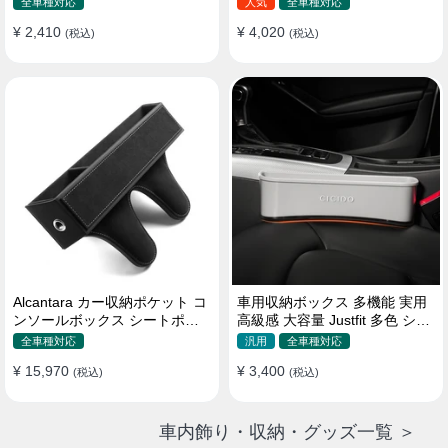
全車種対応
人気
全車種対応
¥ 2,410
¥ 4,020
(税込)
(税込)
Alcantara カー収納ポケット コ
車用収納ボックス 多機能 実用
ンソールボックス シートポケ
高級感 大容量 Justfit 多色 シー
ット 隙間ポケットセット
トポケット ギャップ 隙間収納
全車種対応
汎用
全車種対応
¥ 15,970
¥ 3,400
(税込)
(税込)
車内飾り・収納・グッズ一覧 ＞