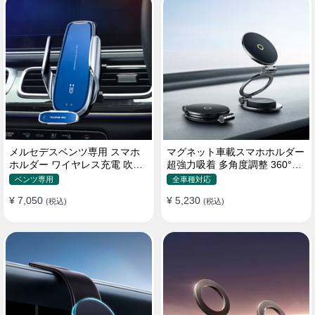
メルセデスベンツ専用 スマホ
マグネット車載スマホホルダー
ホルダー ワイヤレス充電 吹き
超強力吸着 多角度調整 360°回
出し口用 ライト付きロゴ
転な台座 車用ホルダー 折りた
ベンツ専用
全車種対応
たみ式 片手操作 安定 落ちない
¥ 7,050
¥ 5,230
(税込)
全機種対応
(税込)