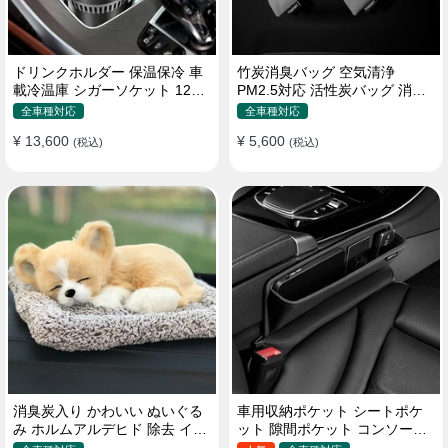
ドリンクホルダー 保温保冷 車
竹炭消臭バッグ 空気清浄
載冷温庫 シガーソケット 12V
PM2.5対応 活性炭バッグ 消臭
車用 車中泊
車用 デオドラント 繰り返し使
全車種対応
全車種対応
用可
¥ 13,600
¥ 5,600
(税込)
(税込)
消臭炭入り かわいい ぬいぐる
車用収納ポケット シートポケ
み ホルムアルデヒド 除去 イン
ット 隙間ポケット コンソール
テリア 贈り物
ボックス カー用品