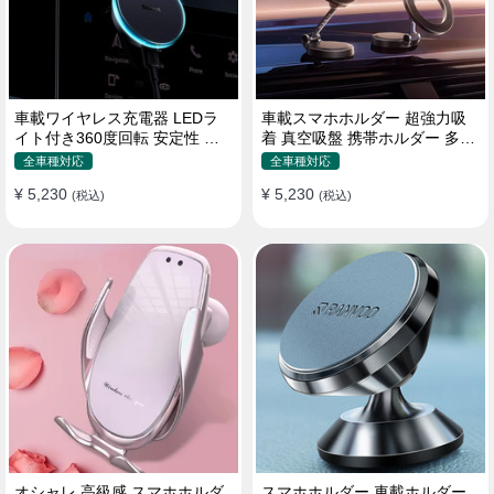
車載ワイヤレス充電器 LEDラ
車載スマホホルダー 超強力吸
イト付き360度回転 安定性 粘
着 真空吸盤 携帯ホルダー 多角
着ゲル吸盤＆エアコン吹き出し
度調整 360°回転な台座 車用ホ
全車種対応
全車種対応
口式兼用 片手操作 置くだけワ
ルダー 折りたたみ式 片手操作
¥ 5,230
¥ 5,230
イヤレス充電 スマホホルダー
(税込)
カー用品 全機種対応
(税込)
オシャレ 高級感 スマホホルダ
スマホホルダー 車載ホルダー