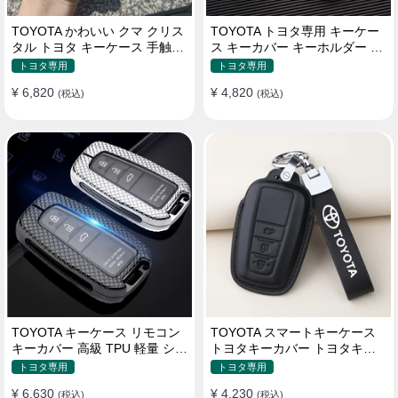
TOYOTA かわいい クマ クリス
TOYOTA トヨタ専用 キーケー
タル トヨタ キーケース 手触り
ス キーカバー キーホルダー ス
いい 高級 傷防止
タイリッシュ オシャレ 汚れ防
トヨタ専用
トヨタ専用
止 滑り止め 傷防止 TPU
¥ 6,820
¥ 4,820
(税込)
(税込)
TOYOTA キーケース リモコン
TOYOTA スマートキーケース
キーカバー 高級 TPU 軽量 シリ
トヨタキーカバー トヨタキー
コン トヨタ キーホルダー
ケース 本革レザー
トヨタ専用
トヨタ専用
¥ 6,630
¥ 4,230
(税込)
(税込)