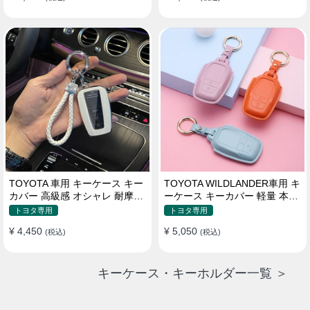
TOYOTA 車用 キーケース キー
TOYOTA WILDLANDER車用 キ
カバー 高級感 オシャレ 耐摩耗
ーケース キーカバー 軽量 本革
耐久性 高品質レザー 傷 汚れ防
かわいい 耐摩耗 耐久性
トヨタ専用
トヨタ専用
止 軽量 防水 鍵を保護
¥ 4,450
¥ 5,050
(税込)
(税込)
キーケース・キーホルダー一覧 ＞