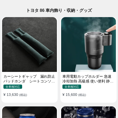
トヨタ 86 車内飾り・収納・グッズ
カーシートギャップ 漏れ防止
車用電動カップホルダー 急速
パッドホンダ シートコンソー
冷却加熱 高級感 使い便利 静音
ル 隙間 クッション
収納 飲み物
全車種対応
全車種対応
¥ 13,630
¥ 15,600
(税込)
(税込)