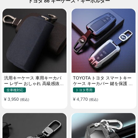
トヨタ 86 キーケース・キーホルダー
汎用キーケース 車用キーカバ
TOYOTA トヨタ スマートキー
ー レザー おしゃれ 高級感抜群
ケース キーカバー 鍵を保護 汚
ロゴオーダーメイド
れ防止 滑り止め
全車種対応
トヨタ専用
¥ 3,950
¥ 4,770
(税込)
(税込)