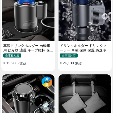
車載ドリンクホルダー 自動車
ドリンクホルダー ドリンクク
用 飲み物 適温 キープ維持 保温
ーラー 車載 保冷 保温 急速冷却
冷機能付き
缶対応
全車種対応
全車種対応
¥ 15,200
¥ 24,100
(税込)
(税込)