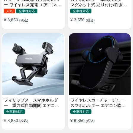
ー ワイヤレス充電 エアコン吹
マグネット式 貼り付け/吹き出
き出し口/ 吸盤タイプ 女性
し口 合金 多機種対応
人気
全車種対応
全車種対応
¥ 3,850
¥ 3,550
(税込)
(税込)
フィリップス スマホホルダ
ワイヤレスカーチャージャー
ー 重力式自動開閉 エアコン
スマホホルダー エアコン吹き
吹き出し口用 クリップ式 車
出し口/ 貼り付け
全車種対応
全車種対応
¥ 3,850
¥ 6,850
(税込)
(税込)