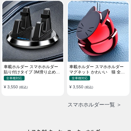
車載ホルダー スマホホルダー
車載ホルダー スマホホルダー
貼り付けタイプ 3M滑り止めシ
マグネット かわいい 猫 全機
リコンパッド 全機種
種 片手操作
全車種対応
全車種対応
¥ 3,550
¥ 3,550
(税込)
(税込)
スマホホルダー一覧 ＞