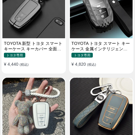
TOYOTA 新型 トヨタ スマート
TOYOTA トヨタ スマート キー
キーケース キーカバー 全面保
ケース 金属インテリジェント
護 汚れ防止 滑り止め 傷防止
キーケース 高質な亜鉛合金材
トヨタ専用
トヨタ専用
質
¥ 4,440
¥ 4,820
(税込)
(税込)