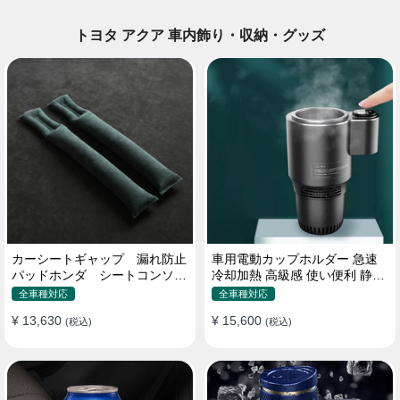
トヨタ アクア 車内飾り・収納・グッズ
カーシートギャップ 漏れ防止
車用電動カップホルダー 急速
パッドホンダ シートコンソー
冷却加熱 高級感 使い便利 静音
ル 隙間 クッション
収納 飲み物
全車種対応
全車種対応
¥ 13,630
¥ 15,600
(税込)
(税込)