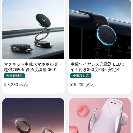
マグネット車載スマホホルダー
車載ワイヤレス充電器 LEDラ
超強力吸着 多角度調整 360°回
イト付き360度回転 安定性 粘
転な台座 車用ホルダー 折りた
着ゲル吸盤＆エアコン吹き出し
全車種対応
全車種対応
たみ式 片手操作 安定 落ちない
口式兼用 片手操作 置くだけワ
¥ 5,230
¥ 5,230
全機種対応
(税込)
イヤレス充電 スマホホルダー
(税込)