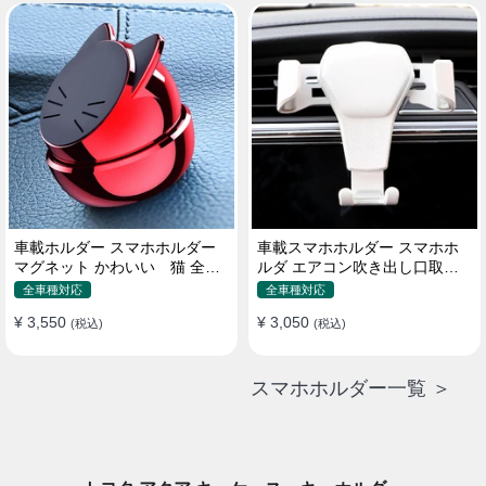
車載ホルダー スマホホルダー
車載スマホホルダー スマホホ
マグネット かわいい 猫 全機
ルダ エアコン吹き出し口取り
種 片手操作
付け 全機種 可愛い アニメ
全車種対応
全車種対応
¥ 3,550
¥ 3,050
(税込)
(税込)
スマホホルダー一覧 ＞