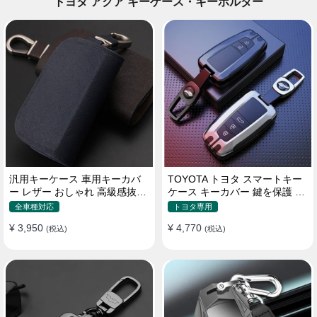
トヨタ アクア キーケース・キーホルダー
汎用キーケース 車用キーカバ
TOYOTA トヨタ スマートキー
ー レザー おしゃれ 高級感抜群
ケース キーカバー 鍵を保護 汚
ロゴオーダーメイド
れ防止 滑り止め
全車種対応
トヨタ専用
¥ 3,950
¥ 4,770
(税込)
(税込)