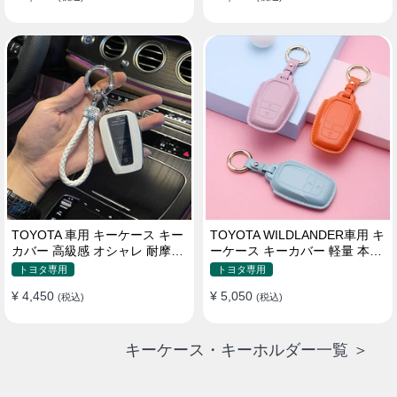
TOYOTA 車用 キーケース キー
TOYOTA WILDLANDER車用 キ
カバー 高級感 オシャレ 耐摩耗
ーケース キーカバー 軽量 本革
耐久性 高品質レザー 傷 汚れ防
かわいい 耐摩耗 耐久性
トヨタ専用
トヨタ専用
止 軽量 防水 鍵を保護
¥ 4,450
¥ 5,050
(税込)
(税込)
キーケース・キーホルダー一覧 ＞