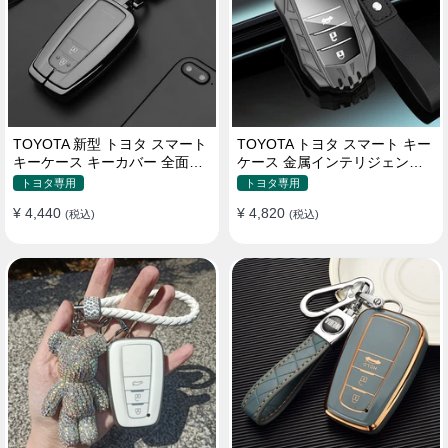
TOYOTA 新型 トヨタ スマート
TOYOTA トヨタ スマート キー
キーケース キーカバー 全面保
ケース 金属インテリジェント
護 汚れ防止 滑り止め 傷防止
キーケース 高質な亜鉛合金材
トヨタ専用
トヨタ専用
質
¥ 4,440
¥ 4,820
(税込)
(税込)