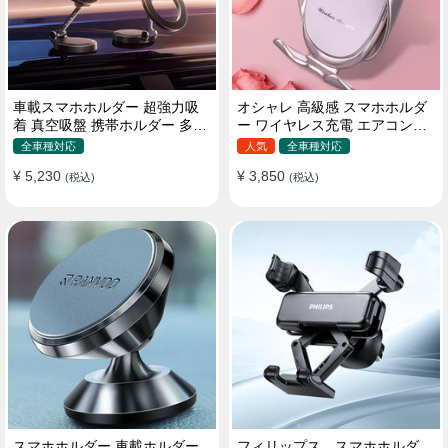
車載スマホホルダー 超強力吸
オシャレ 高級感 スマホホルダ
着 真空吸盤 携帯ホルダー 多角
ー ワイヤレス充電 エアコン吹
度調整 360°回転な台座 車用ホ
き出し口/ 吸盤タイプ 女性
全車種対応
人気
全車種対応
ルダー 折りたたみ式 片手操作
¥ 5,230
¥ 3,850
カー用品 全機種対応
(税込)
(税込)
スマホホルダー 車載ホルダー
フィリップス スマホホルダ