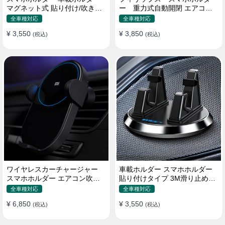
マグネット式 貼り付け/吹き出
ー 重力式自動開閉 エアコン
し口 合金 多機種対応
吹き出し口用 クリップ式 車
全車種対応
全車種対応
¥ 3,550
¥ 3,850
(税込)
(税込)
ワイヤレスカーチャージャー
車載ホルダー スマホホルダー
スマホホルダー エアコン吹き
貼り付けタイプ 3M滑り止めシ
出し口/ 貼り付け
リコンパッド 全機種
全車種対応
全車種対応
¥ 6,850
¥ 3,550
(税込)
(税込)