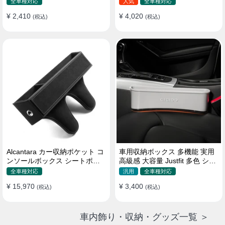
全車種対応
人気
全車種対応
¥ 2,410
¥ 4,020
(税込)
(税込)
Alcantara カー収納ポケット コ
車用収納ボックス 多機能 実用
ンソールボックス シートポケ
高級感 大容量 Justfit 多色 シー
ット 隙間ポケットセット
トポケット ギャップ 隙間収納
全車種対応
汎用
全車種対応
¥ 15,970
¥ 3,400
(税込)
(税込)
車内飾り・収納・グッズ一覧 ＞