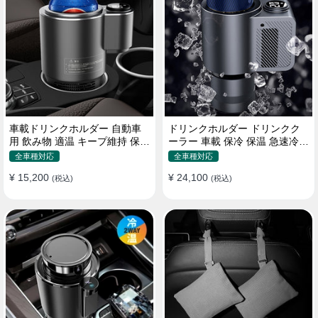
車載ドリンクホルダー 自動車
ドリンクホルダー ドリンクク
用 飲み物 適温 キープ維持 保温
ーラー 車載 保冷 保温 急速冷却
冷機能付き
缶対応
全車種対応
全車種対応
¥ 15,200
¥ 24,100
(税込)
(税込)