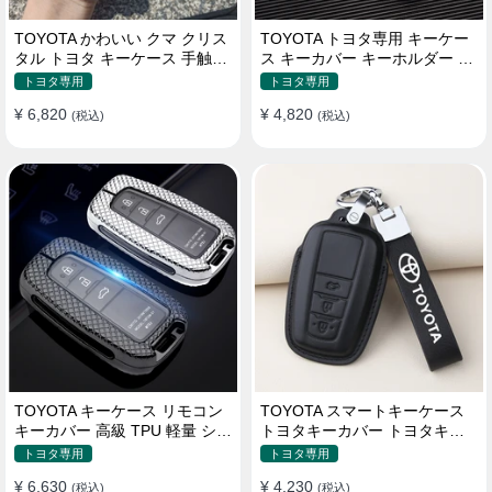
TOYOTA かわいい クマ クリス
TOYOTA トヨタ専用 キーケー
タル トヨタ キーケース 手触り
ス キーカバー キーホルダー ス
いい 高級 傷防止
タイリッシュ オシャレ 汚れ防
トヨタ専用
トヨタ専用
止 滑り止め 傷防止 TPU
¥ 6,820
¥ 4,820
(税込)
(税込)
TOYOTA キーケース リモコン
TOYOTA スマートキーケース
キーカバー 高級 TPU 軽量 シリ
トヨタキーカバー トヨタキー
コン トヨタ キーホルダー
ケース 本革レザー
トヨタ専用
トヨタ専用
¥ 6,630
¥ 4,230
(税込)
(税込)