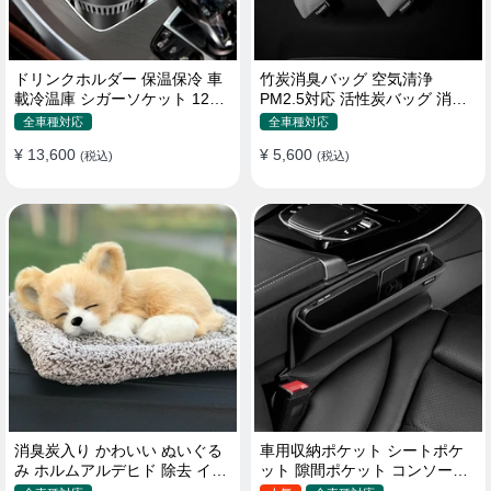
ドリンクホルダー 保温保冷 車
竹炭消臭バッグ 空気清浄
載冷温庫 シガーソケット 12V
PM2.5対応 活性炭バッグ 消臭
車用 車中泊
車用 デオドラント 繰り返し使
全車種対応
全車種対応
用可
¥ 13,600
¥ 5,600
(税込)
(税込)
消臭炭入り かわいい ぬいぐる
車用収納ポケット シートポケ
み ホルムアルデヒド 除去 イン
ット 隙間ポケット コンソール
テリア 贈り物
ボックス カー用品