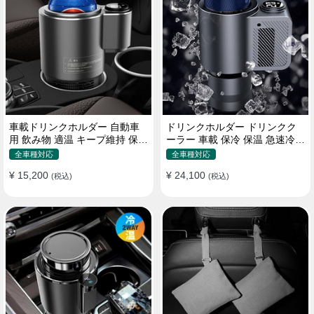
車載ドリンクホルダー 自動車
ドリンクホルダー ドリンクク
用 飲み物 適温 キープ維持 保温
ーラー 車載 保冷 保温 急速冷却
冷機能付き
缶対応
全車種対応
全車種対応
¥ 15,200
¥ 24,100
(税込)
(税込)