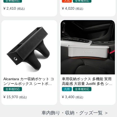
全車種対応
人気
全車種対応
¥ 2,410
¥ 4,020
(税込)
(税込)
Alcantara カー収納ポケット コ
車用収納ボックス 多機能 実用
ンソールボックス シートポケ
高級感 大容量 Justfit 多色 シー
ット 隙間ポケットセット
トポケット ギャップ 隙間収納
全車種対応
汎用
全車種対応
¥ 15,970
¥ 3,400
(税込)
(税込)
車内飾り・収納・グッズ一覧 ＞