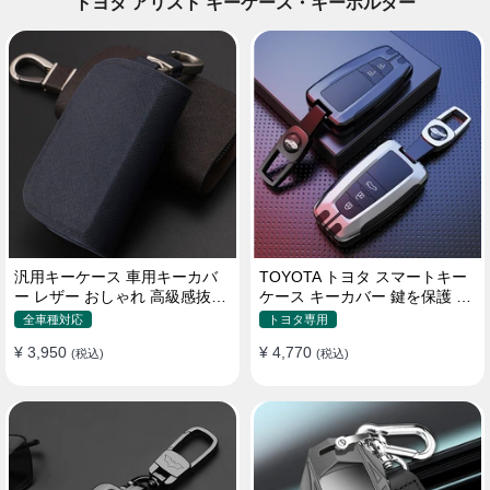
トヨタ アリスト キーケース・キーホルダー
汎用キーケース 車用キーカバ
TOYOTA トヨタ スマートキー
ー レザー おしゃれ 高級感抜群
ケース キーカバー 鍵を保護 汚
ロゴオーダーメイド
れ防止 滑り止め
全車種対応
トヨタ専用
¥ 3,950
¥ 4,770
(税込)
(税込)