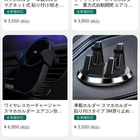
マグネット式 貼り付け/吹き出
ー 重力式自動開閉 エアコン
し口 合金 多機種対応
吹き出し口用 クリップ式 車
全車種対応
全車種対応
¥ 3,550
¥ 3,850
(税込)
(税込)
ワイヤレスカーチャージャー
車載ホルダー スマホホルダー
スマホホルダー エアコン吹き
貼り付けタイプ 3M滑り止めシ
出し口/ 貼り付け
リコンパッド 全機種
全車種対応
全車種対応
¥ 6,850
¥ 3,550
(税込)
(税込)