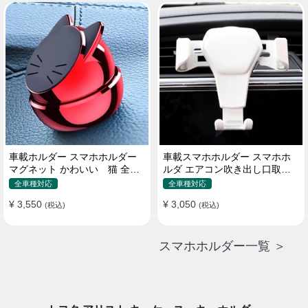
車載ホルダー スマホホルダー
車載スマホホルダー スマホホ
マグネット かわいい 猫 全機
ルダ エアコン吹き出し口取り
種 片手操作
付け 全機種 可愛い アニメ
全車種対応
全車種対応
¥ 3,550
¥ 3,050
(税込)
(税込)
スマホホルダー一覧 ＞