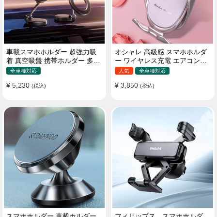
車載スマホホルダー 超強力吸
オシャレ 高級感 スマホホルダ
着 真空吸盤 携帯ホルダー 多角
ー ワイヤレス充電 エアコン吹
度調整 360°回転な台座 車用ホ
き出し口/ 吸盤タイプ 女性
全車種対応
人気
全車種対応
ルダー 折りたたみ式 片手操作
¥ 5,230
¥ 3,850
カー用品 全機種対応
(税込)
(税込)
スマホホルダー 車載ホルダー
フィリップス スマホホルダ