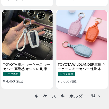
TOYOTA 車用 キーケース キー
TOYOTA WILDLANDER車用 キ
カバー 高級感 オシャレ 耐摩耗
ーケース キーカバー 軽量 本革
耐久性 高品質レザー 傷 汚れ防
かわいい 耐摩耗 耐久性
トヨタ専用
トヨタ専用
止 軽量 防水 鍵を保護
¥ 4,450
¥ 5,050
(税込)
(税込)
キーケース・キーホルダー一覧 ＞