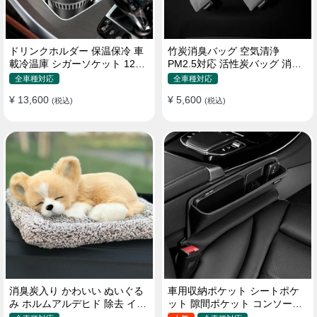
ドリンクホルダー 保温保冷 車
竹炭消臭バッグ 空気清浄
載冷温庫 シガーソケット 12V
PM2.5対応 活性炭バッグ 消臭
車用 車中泊
車用 デオドラント 繰り返し使
全車種対応
全車種対応
用可
¥ 13,600
¥ 5,600
(税込)
(税込)
消臭炭入り かわいい ぬいぐる
車用収納ポケット シートポケ
み ホルムアルデヒド 除去 イン
ット 隙間ポケット コンソール
テリア 贈り物
ボックス カー用品