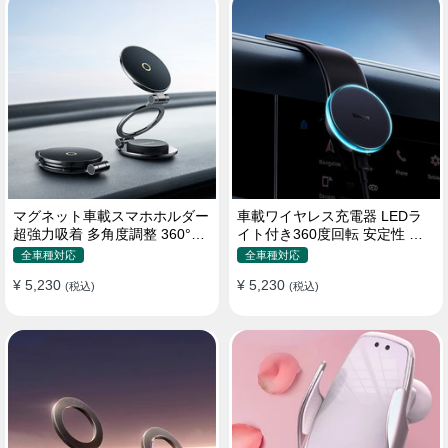
マグネット車載スマホホルダー
車載ワイヤレス充電器 LEDラ
超強力吸着 多角度調整 360°回
イト付き360度回転 安定性 粘
転な台座 車用ホルダー 折りた
着ゲル吸盤＆エアコン吹き出し
全車種対応
全車種対応
たみ式 片手操作 安定 落ちない
口式兼用 片手操作 置くだけワ
¥ 5,230
¥ 5,230
全機種対応
(税込)
イヤレス充電 スマホホルダー
(税込)