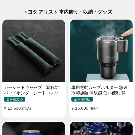
トヨタ アリスト 車内飾り・収納・グッズ
カーシートギャップ 漏れ防止
車用電動カップホルダー 急速
パッドホンダ シートコンソー
冷却加熱 高級感 使い便利 静音
ル 隙間 クッション
収納 飲み物
全車種対応
全車種対応
¥ 13,630
¥ 15,600
(税込)
(税込)