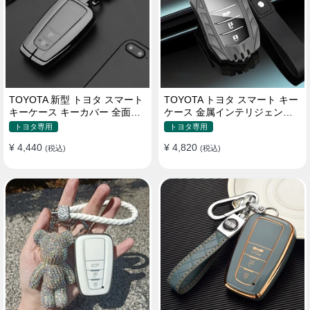
TOYOTA 新型 トヨタ スマート
TOYOTA トヨタ スマート キー
キーケース キーカバー 全面保
ケース 金属インテリジェント
護 汚れ防止 滑り止め 傷防止
キーケース 高質な亜鉛合金材
トヨタ専用
トヨタ専用
質
¥ 4,440
¥ 4,820
(税込)
(税込)