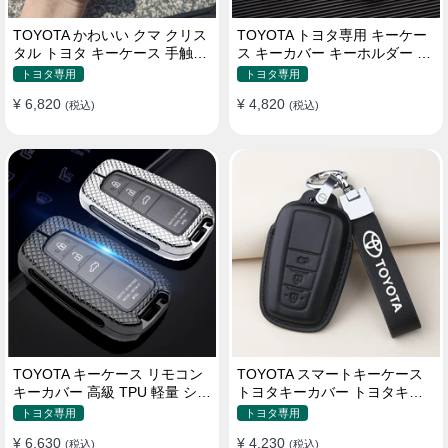
TOYOTA かわいい クマ クリス
TOYOTA トヨタ専用 キーケー
タル トヨタ キーケース 手触り
ス キーカバー キーホルダー ス
いい 高級 傷防止
タイリッシュ オシャレ 汚れ防
トヨタ専用
トヨタ専用
止 滑り止め 傷防止 TPU
¥ 6,820
¥ 4,820
(税込)
(税込)
TOYOTA キーケース リモコン
TOYOTA スマートキーケース
キーカバー 高級 TPU 軽量 シリ
トヨタキーカバー トヨタキー
コン トヨタ キーホルダー
ケース 本革レザー
トヨタ専用
トヨタ専用
¥ 6,630
¥ 4,230
(税込)
(税込)