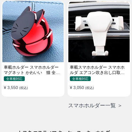
車載ホルダー スマホホルダー
車載スマホホルダー スマホホ
マグネット かわいい 猫 全機
ルダ エアコン吹き出し口取り
種 片手操作
付け 全機種 可愛い アニメ
全車種対応
全車種対応
¥ 3,550
¥ 3,050
(税込)
(税込)
スマホホルダー一覧 ＞