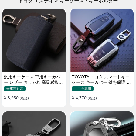
トヨタ エスティマ キーケース・キーホルダー
汎用キーケース 車用キーカバ
TOYOTA トヨタ スマートキー
ー レザー おしゃれ 高級感抜群
ケース キーカバー 鍵を保護 汚
ロゴオーダーメイド
れ防止 滑り止め
全車種対応
トヨタ専用
¥ 3,950
¥ 4,770
(税込)
(税込)