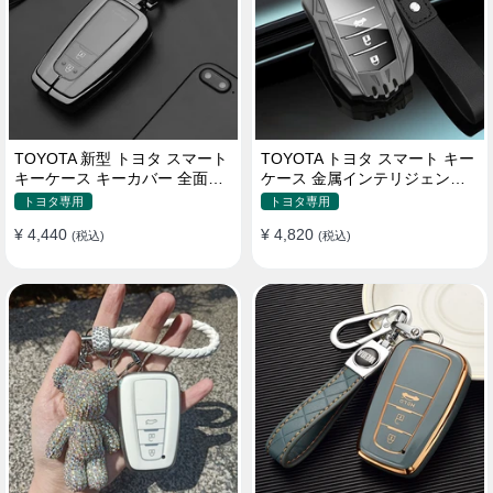
TOYOTA 新型 トヨタ スマート
TOYOTA トヨタ スマート キー
キーケース キーカバー 全面保
ケース 金属インテリジェント
護 汚れ防止 滑り止め 傷防止
キーケース 高質な亜鉛合金材
トヨタ専用
トヨタ専用
質
¥ 4,440
¥ 4,820
(税込)
(税込)