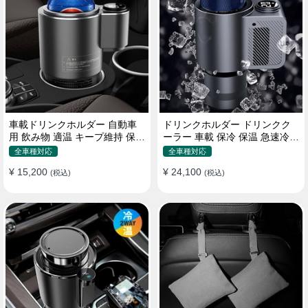
車載ドリンクホルダー 自動車
ドリンクホルダー ドリンクク
用 飲み物 適温 キープ維持 保温
ーラー 車載 保冷 保温 急速冷却
冷機能付き
缶対応
全車種対応
全車種対応
¥ 15,200
¥ 24,100
(税込)
(税込)