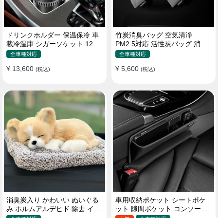
ドリンクホルダー 保温保冷 車
竹炭消臭バッグ 空気清浄
載冷温庫 シガーソケット 12V
PM2.5対応 活性炭バッグ 消臭
車用 車中泊
車用 デオドラント 繰り返し使
全車種対応
全車種対応
用可
¥ 13,600
¥ 5,600
(税込)
(税込)
消臭炭入り かわいい ぬいぐる
車用収納ポケット シートポケ
み ホルムアルデヒド 除去 イン
ット 隙間ポケット コンソール
テリア 贈り物
ボックス カー用品