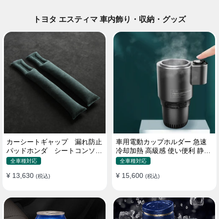
トヨタ エスティマ 車内飾り・収納・グッズ
カーシートギャップ 漏れ防止
車用電動カップホルダー 急速
パッドホンダ シートコンソー
冷却加熱 高級感 使い便利 静音
ル 隙間 クッション
収納 飲み物
全車種対応
全車種対応
¥ 13,630
¥ 15,600
(税込)
(税込)