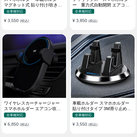
マグネット式 貼り付け/吹き出
ー 重力式自動開閉 エアコン
し口 合金 多機種対応
吹き出し口用 クリップ式 車
全車種対応
全車種対応
¥ 3,550
¥ 3,850
(税込)
(税込)
ワイヤレスカーチャージャー
車載ホルダー スマホホルダー
スマホホルダー エアコン吹き
貼り付けタイプ 3M滑り止めシ
出し口/ 貼り付け
リコンパッド 全機種
全車種対応
全車種対応
¥ 6,850
¥ 3,550
(税込)
(税込)