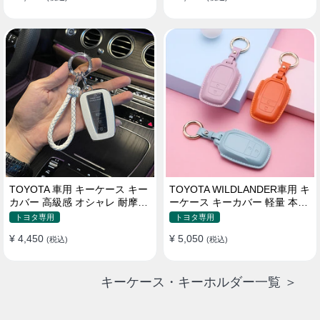
TOYOTA 車用 キーケース キー
TOYOTA WILDLANDER車用 キ
カバー 高級感 オシャレ 耐摩耗
ーケース キーカバー 軽量 本革
耐久性 高品質レザー 傷 汚れ防
かわいい 耐摩耗 耐久性
トヨタ専用
トヨタ専用
止 軽量 防水 鍵を保護
¥ 4,450
¥ 5,050
(税込)
(税込)
キーケース・キーホルダー一覧 ＞