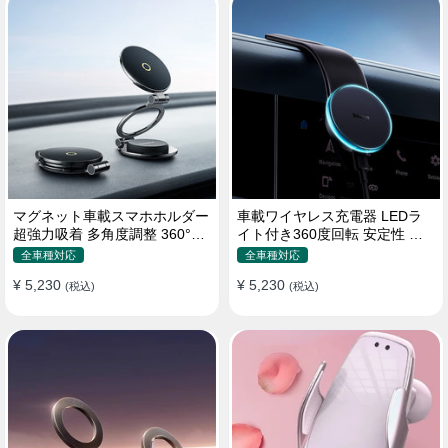
マグネット車載スマホホルダー
車載ワイヤレス充電器 LEDラ
超強力吸着 多角度調整 360°回
イト付き360度回転 安定性 粘
転な台座 車用ホルダー 折りた
着ゲル吸盤＆エアコン吹き出し
全車種対応
全車種対応
たみ式 片手操作 安定 落ちない
口式兼用 片手操作 置くだけワ
¥ 5,230
¥ 5,230
全機種対応
(税込)
イヤレス充電 スマホホルダー
(税込)