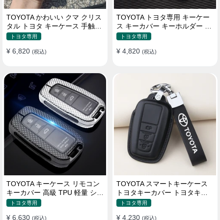
TOYOTA かわいい クマ クリス
TOYOTA トヨタ専用 キーケー
タル トヨタ キーケース 手触り
ス キーカバー キーホルダー ス
いい 高級 傷防止
タイリッシュ オシャレ 汚れ防
トヨタ専用
トヨタ専用
止 滑り止め 傷防止 TPU
¥ 6,820
¥ 4,820
(税込)
(税込)
TOYOTA キーケース リモコン
TOYOTA スマートキーケース
キーカバー 高級 TPU 軽量 シリ
トヨタキーカバー トヨタキー
コン トヨタ キーホルダー
ケース 本革レザー
トヨタ専用
トヨタ専用
¥ 6,630
¥ 4,230
(税込)
(税込)