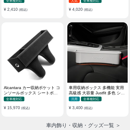
全車種対応
人気
全車種対応
¥ 2,410
¥ 4,020
(税込)
(税込)
Alcantara カー収納ポケット コ
車用収納ボックス 多機能 実用
ンソールボックス シートポケ
高級感 大容量 Justfit 多色 シー
ット 隙間ポケットセット
トポケット ギャップ 隙間収納
全車種対応
汎用
全車種対応
¥ 15,970
¥ 3,400
(税込)
(税込)
車内飾り・収納・グッズ一覧 ＞