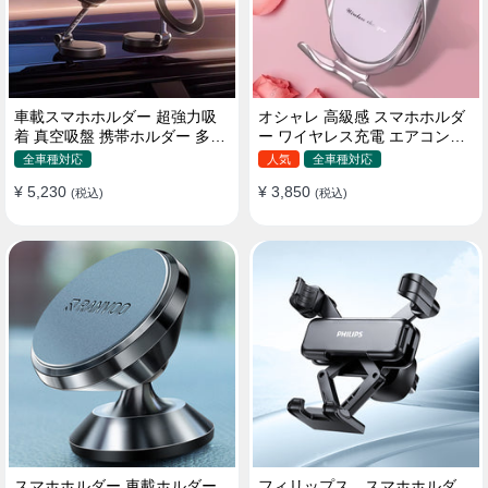
車載スマホホルダー 超強力吸
オシャレ 高級感 スマホホルダ
着 真空吸盤 携帯ホルダー 多角
ー ワイヤレス充電 エアコン吹
度調整 360°回転な台座 車用ホ
き出し口/ 吸盤タイプ 女性
全車種対応
人気
全車種対応
ルダー 折りたたみ式 片手操作
¥ 5,230
¥ 3,850
カー用品 全機種対応
(税込)
(税込)
スマホホルダー 車載ホルダー
フィリップス スマホホルダ