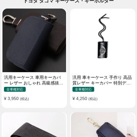
トヨタ タコマ キーケース・キーホルダー
汎用キーケース 車用キーカバ
汎用 車キーケース 手作り 高品
ー レザー おしゃれ 高級感抜群
質レザー キーカバー 特別デザ
ロゴオーダーメイド
イン 手触りいい
全車種対応
全車種対応
¥ 3,950
¥ 4,250
(税込)
(税込)