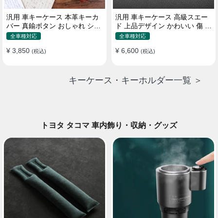
汎用 車キーケース 本革キーカ
汎用 車キーケース 高級スエー
バー 真鍮ボタン おしゃれ シン
ド 上品デザイン かわいい 傷 汚
プルデザイン
れ防止 高級 オシャレ キーホル
全車種対応
全車種対応
ダー
¥ 3,850
¥ 6,600
(税込)
(税込)
キーケース・キーホルダー一覧 ＞
トヨタ タコマ 車内飾り・収納・グッズ