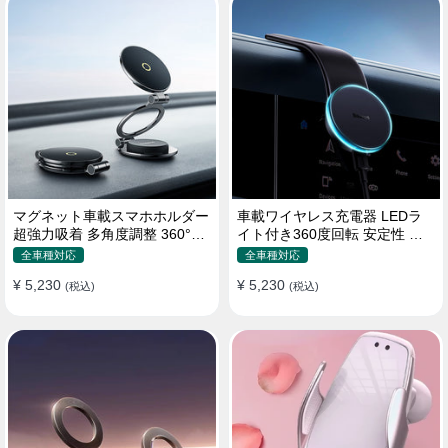
マグネット車載スマホホルダー
車載ワイヤレス充電器 LEDラ
超強力吸着 多角度調整 360°回
イト付き360度回転 安定性 粘
転な台座 車用ホルダー 折りた
着ゲル吸盤＆エアコン吹き出し
全車種対応
全車種対応
たみ式 片手操作 安定 落ちない
口式兼用 片手操作 置くだけワ
¥ 5,230
¥ 5,230
全機種対応
(税込)
イヤレス充電 スマホホルダー
(税込)