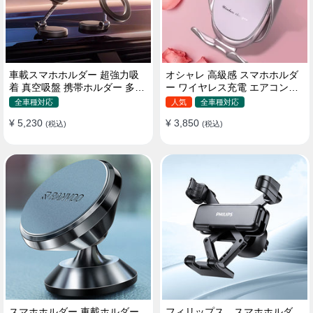
車載スマホホルダー 超強力吸
オシャレ 高級感 スマホホルダ
着 真空吸盤 携帯ホルダー 多角
ー ワイヤレス充電 エアコン吹
度調整 360°回転な台座 車用ホ
き出し口/ 吸盤タイプ 女性
全車種対応
人気
全車種対応
ルダー 折りたたみ式 片手操作
¥ 5,230
¥ 3,850
カー用品 全機種対応
(税込)
(税込)
スマホホルダー 車載ホルダー
フィリップス スマホホルダ