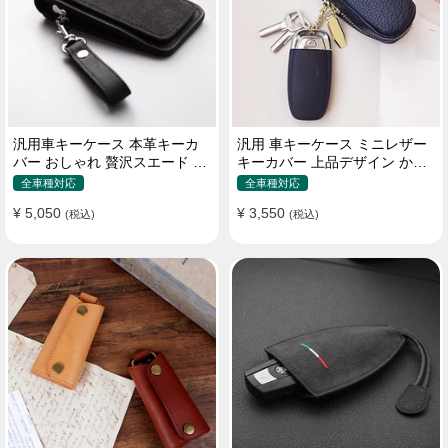
汎用車キーケース 本革キーカ
汎用 車キーケース ミニレザー
バー おしゃれ 贅沢スエード 格
キーカバー 上品デザイン かわ
好良いデザイン
いい マカロン色
全車種対応
全車種対応
¥ 5,050
¥ 3,550
(税込)
(税込)