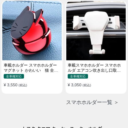
車載ホルダー スマホホルダー
車載スマホホルダー スマホホ
マグネット かわいい 猫 全機
ルダ エアコン吹き出し口取り
種 片手操作
付け 全機種 可愛い アニメ
全車種対応
全車種対応
¥ 3,550
¥ 3,050
(税込)
(税込)
スマホホルダー一覧 ＞