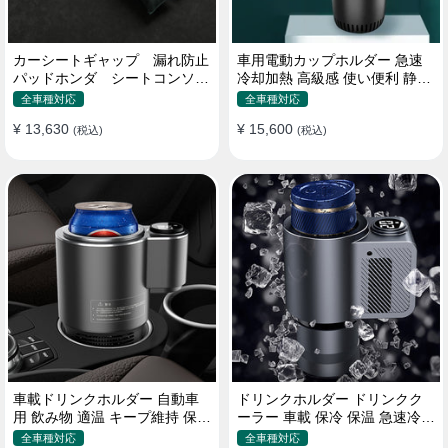
カーシートギャップ 漏れ防止
車用電動カップホルダー 急速
パッドホンダ シートコンソー
冷却加熱 高級感 使い便利 静音
ル 隙間 クッション
収納 飲み物
全車種対応
全車種対応
¥ 13,630
¥ 15,600
(税込)
(税込)
車載ドリンクホルダー 自動車
ドリンクホルダー ドリンクク
用 飲み物 適温 キープ維持 保温
ーラー 車載 保冷 保温 急速冷却
冷機能付き
缶対応
全車種対応
全車種対応