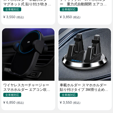
マグネット式 貼り付け/吹き出
ー 重力式自動開閉 エアコン
し口 合金 多機種対応
吹き出し口用 クリップ式 車
全車種対応
全車種対応
¥ 3,550
¥ 3,850
(税込)
(税込)
ワイヤレスカーチャージャー
車載ホルダー スマホホルダー
スマホホルダー エアコン吹き
貼り付けタイプ 3M滑り止めシ
出し口/ 貼り付け
リコンパッド 全機種
全車種対応
全車種対応
¥ 6,850
¥ 3,550
(税込)
(税込)