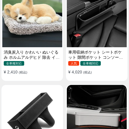
消臭炭入り かわいい ぬいぐる
車用収納ポケット シートポケ
み ホルムアルデヒド 除去 イン
ット 隙間ポケット コンソール
テリア 贈り物
ボックス カー用品
全車種対応
人気
全車種対応
¥ 2,410
¥ 4,020
(税込)
(税込)