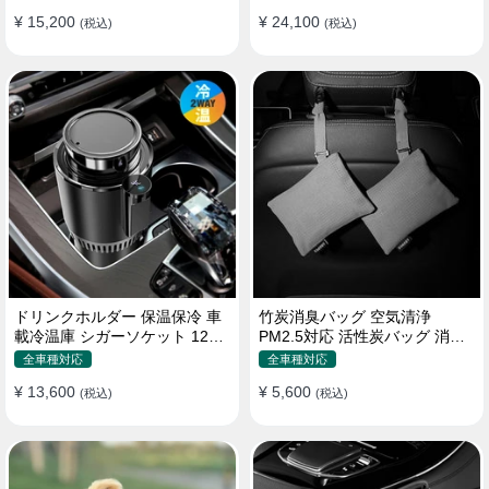
¥ 15,200
¥ 24,100
(税込)
(税込)
ドリンクホルダー 保温保冷 車
竹炭消臭バッグ 空気清浄
載冷温庫 シガーソケット 12V
PM2.5対応 活性炭バッグ 消臭
車用 車中泊
車用 デオドラント 繰り返し使
全車種対応
全車種対応
用可
¥ 13,600
¥ 5,600
(税込)
(税込)