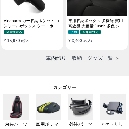
Alcantara カー収納ポケット コ
車用収納ボックス 多機能 実用
ンソールボックス シートポケ
高級感 大容量 Justfit 多色 シー
ット 隙間ポケットセット
トポケット ギャップ 隙間収納
全車種対応
汎用
全車種対応
¥ 15,970
¥ 3,400
(税込)
(税込)
車内飾り・収納・グッズ一覧 ＞
カテゴリー
内装パーツ
車用ボディ
外装パーツ
アクセサリ