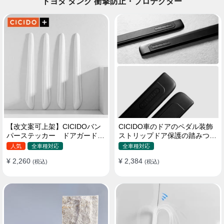
トヨタ タンク 衝撃防止・プロテクター
【改文案可上架】CICIDOバン
CICIDO車のドアのペダル装飾
パーステッカー ドアガード
ストリップドア保護の踏みつけ
衝突防止プロテクター 耐スク
防止
人気
全車種対応
全車種対応
ラッチ シリカゲル
¥ 2,260
¥ 2,384
(税込)
(税込)