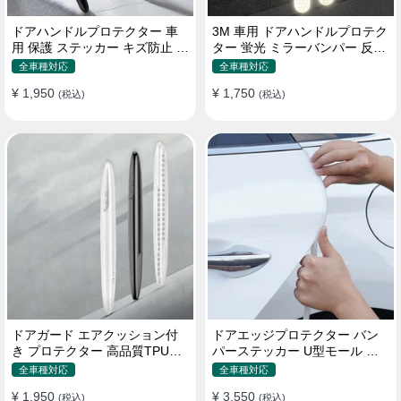
ドアハンドルプロテクター 車
3M 車用 ドアハンドルプロテク
用 保護 ステッカー キズ防止 高
ター 蛍光 ミラーバンパー 反射
品質TPU製 4枚セット
ステッカー 保護フィルム
全車種対応
全車種対応
¥ 1,950
¥ 1,750
(税込)
(税込)
ドアガード エアクッション付
ドアエッジプロテクター バン
き プロテクター 高品質TPU製
パーステッカー U型モール キ
キズ防止 取り付け簡単
ズ防止 取り付け簡単 騒音低減
全車種対応
全車種対応
¥ 1,950
¥ 3,550
(税込)
(税込)