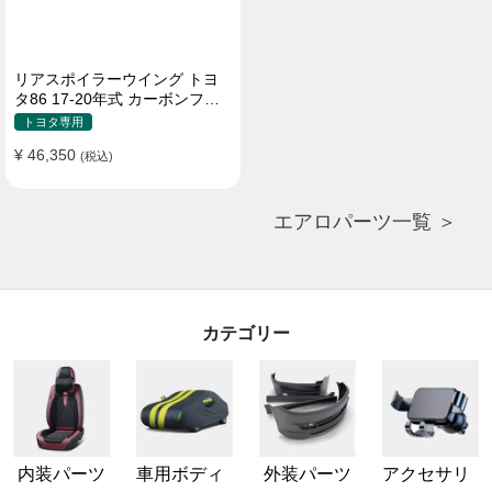
リアスポイラーウイング トヨ
タ86 17-20年式 カーボンファ
イバー 貼り付け装着
トヨタ専用
¥ 46,350
(税込)
エアロパーツ一覧 ＞
カテゴリー
内装パーツ
車用ボディ
外装パーツ
アクセサリ