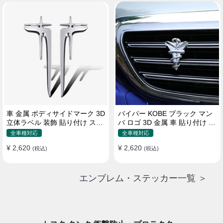
車 金属 ボディサイドマーク 3D
バイパー KOBE ブラック マン
立体ラベル 装飾 貼り付け ステ
バ ロゴ 3D 金属 車 貼り付け 装
ッカー
飾 ステッカー
全車種対応
全車種対応
¥ 2,620
¥ 2,620
(税込)
(税込)
エンブレム・ステッカー一覧 ＞