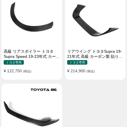
高級 リアスポイラー トヨタ
リアウイング トヨタSupra 19-
Supra Speed 19-23年式 カーボ
21年式 高級 カーボン製 貼り付
ン製 貼り付け装着
け装着
トヨタ専用
トヨタ専用
¥ 122,750
¥ 214,900
(税込)
(税込)