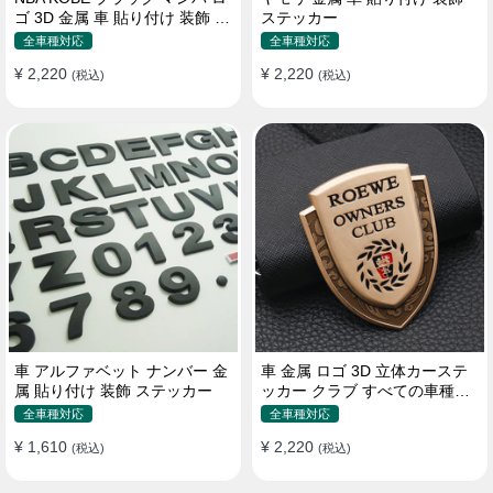
ゴ 3D 金属 車 貼り付け 装飾 ス
ステッカー
テッカー
全車種対応
全車種対応
¥ 2,220
¥ 2,220
(税込)
(税込)
車 アルファベット ナンバー 金
車 金属 ロゴ 3D 立体カーステ
属 貼り付け 装飾 ステッカー
ッカー クラブ すべての車種対
応 カスタム サイドポスト
全車種対応
全車種対応
¥ 1,610
¥ 2,220
(税込)
(税込)