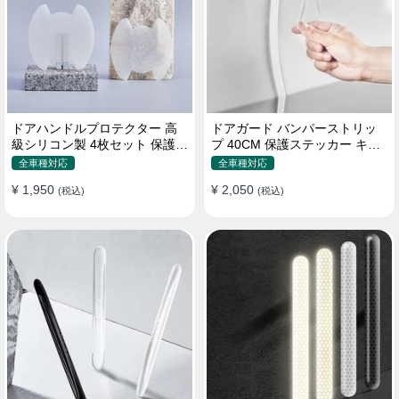
ドアハンドルプロテクター 高
ドアガード バンパーストリッ
級シリコン製 4枚セット 保護フ
プ 40CM 保護ステッカー キズ
ィルム キズ防止 全車種
防止 プロテクターシール
全車種対応
全車種対応
¥ 1,950
¥ 2,050
(税込)
(税込)