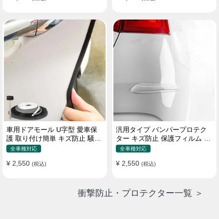
車用ドアモール U字型 愛車保
汎用タイプ バンパープロテク
護 取り付け簡単 キズ防止 騒音
ター キズ防止 保護フィルム 取
低減 5m バンパーストリップ
り付け簡単 フィット感抜群
全車種対応
全車種対応
¥ 2,550
¥ 2,550
(税込)
(税込)
衝撃防止・プロテクター一覧 ＞