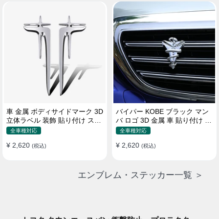
車 金属 ボディサイドマーク 3D
バイパー KOBE ブラック マン
立体ラベル 装飾 貼り付け ステ
バ ロゴ 3D 金属 車 貼り付け 装
ッカー
飾 ステッカー
全車種対応
全車種対応
¥ 2,620
¥ 2,620
(税込)
(税込)
エンブレム・ステッカー一覧 ＞