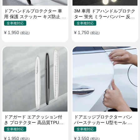
ドアハンドルプロテクター 車
3M 車用 ドアハンドルプロテク
用 保護 ステッカー キズ防止 高
ター 蛍光 ミラーバンパー 反射
品質TPU製 4枚セット
ステッカー 保護フィルム
全車種対応
全車種対応
¥ 1,950
¥ 1,750
(税込)
(税込)
ドアガード エアクッション付
ドアエッジプロテクター バン
き プロテクター 高品質TPU製
パーステッカー U型モール キ
キズ防止 取り付け簡単
ズ防止 取り付け簡単 騒音低減
全車種対応
全車種対応
¥ 1,950
¥ 3,550
(税込)
(税込)