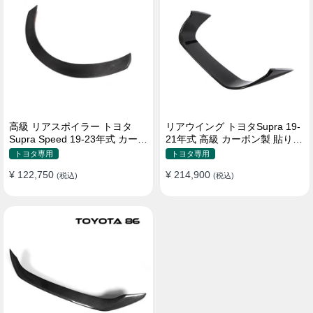
高級 リアスポイラー トヨタ
リアウイング トヨタSupra 19-
Supra Speed 19-23年式 カーボ
21年式 高級 カーボン製 貼り付
ン製 貼り付け装着
け装着
トヨタ専用
トヨタ専用
¥ 122,750
¥ 214,900
(税込)
(税込)