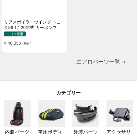
リアスポイラーウイング トヨ
タ86 17-20年式 カーボンファ
イバー 貼り付け装着
トヨタ専用
¥ 46,350
(税込)
エアロパーツ一覧 ＞
カテゴリー
内装パーツ
車用ボディ
外装パーツ
アクセサリ