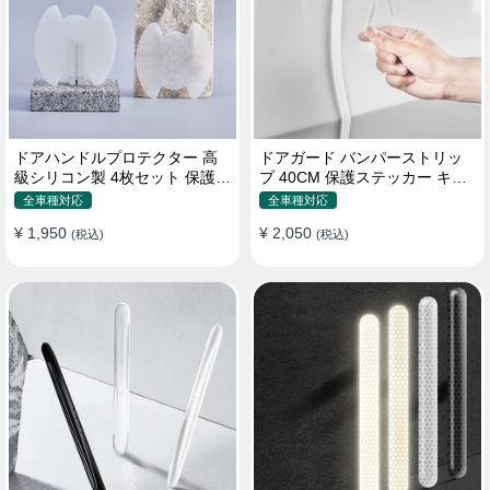
ドアハンドルプロテクター 高
ドアガード バンパーストリッ
級シリコン製 4枚セット 保護フ
プ 40CM 保護ステッカー キズ
ィルム キズ防止 全車種
防止 プロテクターシール
全車種対応
全車種対応
¥ 1,950
¥ 2,050
(税込)
(税込)