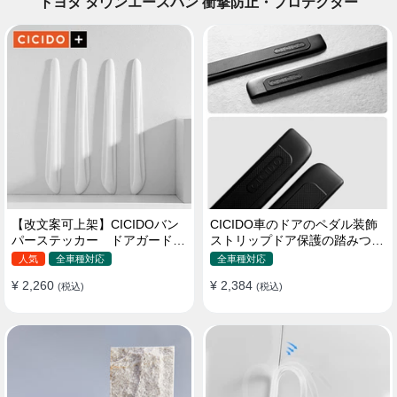
トヨタ タウンエースバン 衝撃防止・プロテクター
【改文案可上架】CICIDOバン
CICIDO車のドアのペダル装飾
パーステッカー ドアガード
ストリップドア保護の踏みつけ
衝突防止プロテクター 耐スク
防止
人気
全車種対応
全車種対応
ラッチ シリカゲル
¥ 2,260
¥ 2,384
(税込)
(税込)