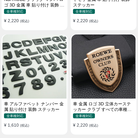
ゴ 3D 金属 車 貼り付け 装飾 ス
ステッカー
テッカー
全車種対応
全車種対応
¥ 2,220
¥ 2,220
(税込)
(税込)
車 アルファベット ナンバー 金
車 金属 ロゴ 3D 立体カーステ
属 貼り付け 装飾 ステッカー
ッカー クラブ すべての車種対
応 カスタム サイドポスト
全車種対応
全車種対応
¥ 1,610
¥ 2,220
(税込)
(税込)