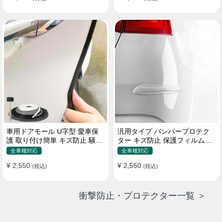
車用ドアモール U字型 愛車保
汎用タイプ バンパープロテク
護 取り付け簡単 キズ防止 騒音
ター キズ防止 保護フィルム 取
低減 5m バンパーストリップ
り付け簡単 フィット感抜群
全車種対応
全車種対応
¥ 2,550
¥ 2,550
(税込)
(税込)
衝撃防止・プロテクター一覧 ＞