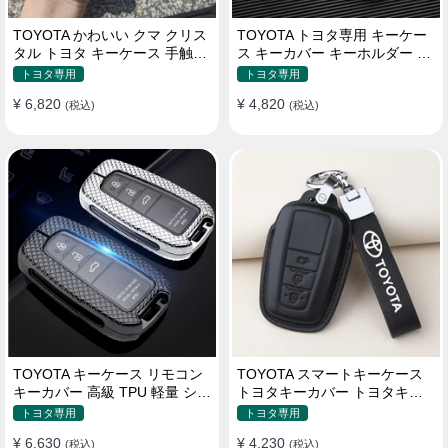
TOYOTA かわいい クマ クリス
TOYOTA トヨタ専用 キーケー
タル トヨタ キーケース 手触り
ス キーカバー キーホルダー ス
いい 高級 傷防止
タイリッシュ オシャレ 汚れ防
トヨタ専用
トヨタ専用
止 滑り止め 傷防止 TPU
¥ 6,820
¥ 4,820
(税込)
(税込)
TOYOTA キーケース リモコン
TOYOTA スマートキーケース
キーカバー 高級 TPU 軽量 シリ
トヨタキーカバー トヨタキー
コン トヨタ キーホルダー
ケース 本革レザー
トヨタ専用
トヨタ専用
¥ 6,630
¥ 4,230
(税込)
(税込)