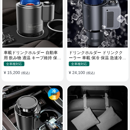
車載ドリンクホルダー 自動車
ドリンクホルダー ドリンクク
用 飲み物 適温 キープ維持 保温
ーラー 車載 保冷 保温 急速冷却
冷機能付き
缶対応
全車種対応
全車種対応
¥ 15,200
¥ 24,100
(税込)
(税込)