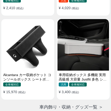
全車種対応
人気
全車種対応
¥ 2,410
¥ 4,020
(税込)
(税込)
Alcantara カー収納ポケット コ
車用収納ボックス 多機能 実用
ンソールボックス シートポケ
高級感 大容量 Justfit 多色 シー
ット 隙間ポケットセット
トポケット ギャップ 隙間収納
全車種対応
汎用
全車種対応
¥ 15,970
¥ 3,400
(税込)
(税込)
車内飾り・収納・グッズ一覧 ＞