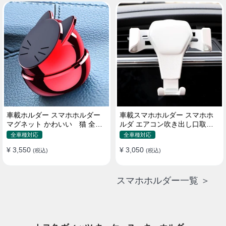
車載ホルダー スマホホルダー
車載スマホホルダー スマホホ
マグネット かわいい 猫 全機
ルダ エアコン吹き出し口取り
種 片手操作
付け 全機種 可愛い アニメ
全車種対応
全車種対応
¥ 3,550
¥ 3,050
(税込)
(税込)
スマホホルダー一覧 ＞