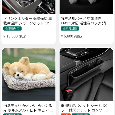
ドリンクホルダー 保温保冷 車
竹炭消臭バッグ 空気清浄
載冷温庫 シガーソケット 12V
PM2.5対応 活性炭バッグ 消臭
車用 車中泊
車用 デオドラント 繰り返し使
全車種対応
全車種対応
用可
¥ 13,600
¥ 5,600
(税込)
(税込)
消臭炭入り かわいい ぬいぐる
車用収納ポケット シートポケ
み ホルムアルデヒド 除去 イン
ット 隙間ポケット コンソール
テリア 贈り物
ボックス カー用品