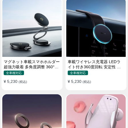
マグネット車載スマホホルダー
車載ワイヤレス充電器 LEDラ
超強力吸着 多角度調整 360°回
イト付き360度回転 安定性 粘
転な台座 車用ホルダー 折りた
着ゲル吸盤＆エアコン吹き出し
全車種対応
全車種対応
たみ式 片手操作 安定 落ちない
口式兼用 片手操作 置くだけワ
¥ 5,230
¥ 5,230
全機種対応
(税込)
イヤレス充電 スマホホルダー
(税込)