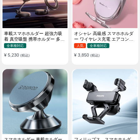
車載スマホホルダー 超強力吸
オシャレ 高級感 スマホホルダ
着 真空吸盤 携帯ホルダー 多角
ー ワイヤレス充電 エアコン吹
度調整 360°回転な台座 車用ホ
き出し口/ 吸盤タイプ 女性
全車種対応
人気
全車種対応
ルダー 折りたたみ式 片手操作
¥ 5,230
¥ 3,850
カー用品 全機種対応
(税込)
(税込)
スマホホルダー 車載ホルダー
フィリップス スマホホルダ