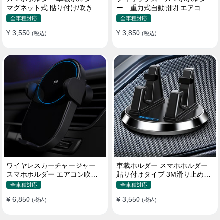
マグネット式 貼り付け/吹き出
ー 重力式自動開閉 エアコン
し口 合金 多機種対応
吹き出し口用 クリップ式 車
全車種対応
全車種対応
¥ 3,550
¥ 3,850
(税込)
(税込)
ワイヤレスカーチャージャー
車載ホルダー スマホホルダー
スマホホルダー エアコン吹き
貼り付けタイプ 3M滑り止めシ
出し口/ 貼り付け
リコンパッド 全機種
全車種対応
全車種対応
¥ 6,850
¥ 3,550
(税込)
(税込)