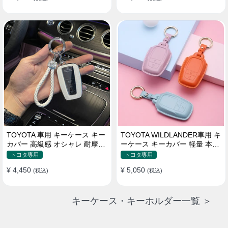
TOYOTA 車用 キーケース キー
TOYOTA WILDLANDER車用 キ
カバー 高級感 オシャレ 耐摩耗
ーケース キーカバー 軽量 本革
耐久性 高品質レザー 傷 汚れ防
かわいい 耐摩耗 耐久性
トヨタ専用
トヨタ専用
止 軽量 防水 鍵を保護
¥ 4,450
¥ 5,050
(税込)
(税込)
キーケース・キーホルダー一覧 ＞