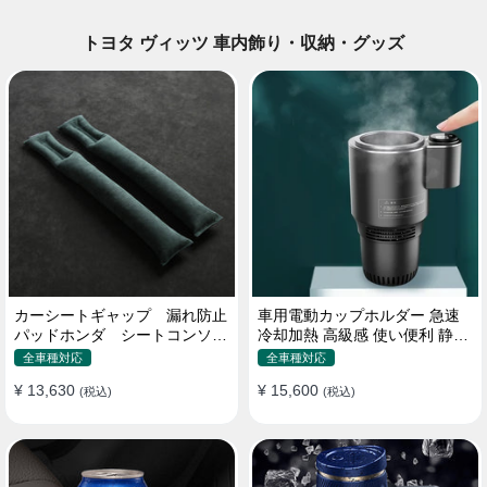
トヨタ ヴィッツ 車内飾り・収納・グッズ
カーシートギャップ 漏れ防止
車用電動カップホルダー 急速
パッドホンダ シートコンソー
冷却加熱 高級感 使い便利 静音
ル 隙間 クッション
収納 飲み物
全車種対応
全車種対応
¥ 13,630
¥ 15,600
(税込)
(税込)