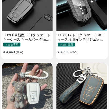
TOYOTA 新型 トヨタ スマート
TOYOTA トヨタ スマート キー
キーケース キーカバー 全面保
ケース 金属インテリジェント
護 汚れ防止 滑り止め 傷防止
キーケース 高質な亜鉛合金材
トヨタ専用
トヨタ専用
質
¥ 4,440
¥ 4,820
(税込)
(税込)