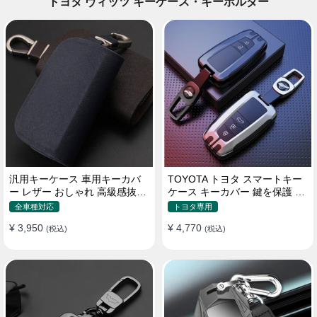
トヨタ ヴィッツ キーケース・キーホルダー
汎用キーケース 車用キーカバ
TOYOTA トヨタ スマートキー
ー レザー おしゃれ 高級感抜群
ケース キーカバー 鍵を保護 汚
ロゴオーダーメイド
れ防止 滑り止め
全車種対応
トヨタ専用
¥ 3,950
¥ 4,770
(税込)
(税込)