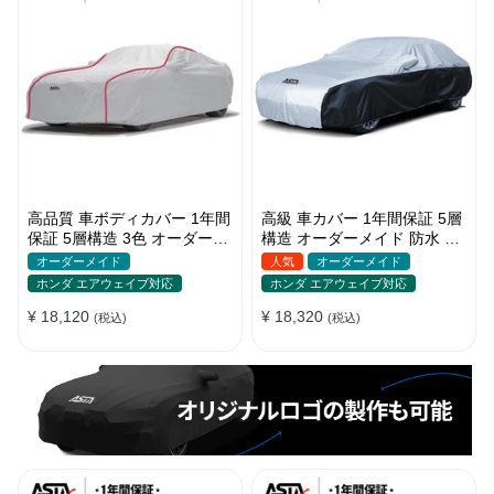
高品質 車ボディカバー 1年間
高級 車カバー 1年間保証 5層
保証 5層構造 3色 オーダーメ
構造 オーダーメイド 防水 裏
イド 裏起毛 防風防水 四季
起毛 台風対策 黄砂対策 車種
オーダーメイド
人気
オーダーメイド
専用
ホンダ エアウェイブ対応
ホンダ エアウェイブ対応
¥ 18,120
¥ 18,320
(税込)
(税込)