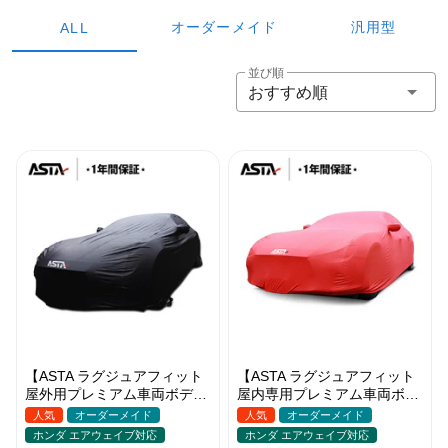
オーダーメイド
汎用型
ALL
並び順
おすすめ順
【ASTA ラグジュアフィット
【ASTA ラグジュアフィット
屋外用プレミアム車両ボディ
屋内専用プレミアム車両ボデ
カバー】PUレザー製 オーダ
ィカバー】オーダーメイド 最
人気
オーダーメイド
人気
オーダーメイド
ーメイド 高級感 裏起毛車カ
高級生地 柔かい 裏起毛車カ
ホンダ エアウェイブ対応
ホンダ エアウェイブ対応