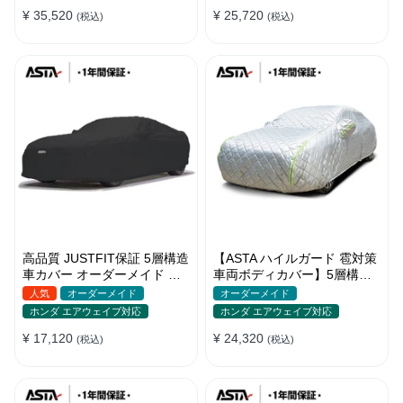
バー 強風対策
バー
¥ 35,520
¥ 25,720
(税込)
(税込)
高品質 JUSTFIT保証 5層構造
【ASTA ハイルガード 雹対策
車カバー オーダーメイド 台
車両ボディカバー】5層構造
風対策 裏起毛 防水 耐久性 傷
厚手 オーダーメイド 凍結防
人気
オーダーメイド
オーダーメイド
保護
止 防雪防風 極厚 防風ロープ
ホンダ エアウェイブ対応
ホンダ エアウェイブ対応
付きボディカバー
¥ 17,120
¥ 24,320
(税込)
(税込)