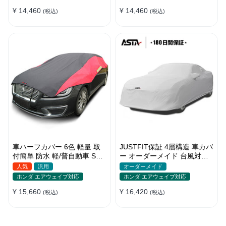
季
¥ 14,460
¥ 14,460
(税込)
(税込)
車ハーフカバー 6色 軽量 取
JUSTFIT保証 4層構造 車カバ
付簡単 防水 軽/普自動車 SUV
ー オーダーメイド 台風対策
車対応 どんな天気でも使え
裏起毛 防水 車種専用 防風紐
人気
汎用
オーダーメイド
る
付き
ホンダ エアウェイブ対応
ホンダ エアウェイブ対応
¥ 15,660
¥ 16,420
(税込)
(税込)