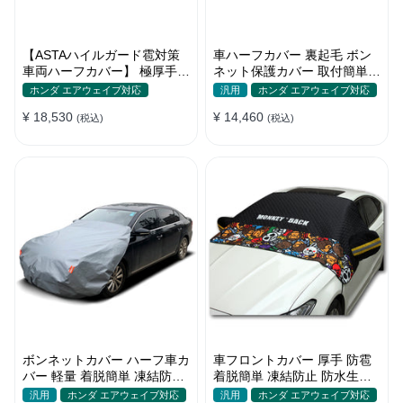
【ASTAハイルガード雹対策
車ハーフカバー 裏起毛 ボン
車両ハーフカバー】 極厚手
ネット保護カバー 取付簡単
防雹 雹害 凍結防止 防雪防風
防水 軽/普自動車 軽量 塗装保
ホンダ エアウェイブ対応
汎用
ホンダ エアウェイブ対応
防風ロープ付き 車ハーフカバ
護
¥ 18,530
¥ 14,460
ー
(税込)
(税込)
ボンネットカバー ハーフ車カ
車フロントカバー 厚手 防雹
バー 軽量 着脱簡単 凍結防止
着脱簡単 凍結防止 防水生地
裏起毛 防水防塵 四季
可愛い 軽量 汚れから守る 四
汎用
ホンダ エアウェイブ対応
汎用
ホンダ エアウェイブ対応