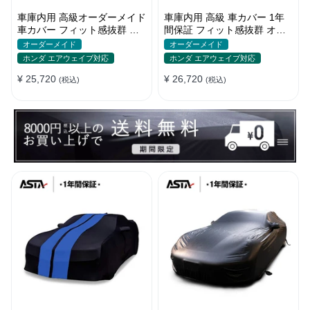
車庫内用 高級オーダーメイド
車庫内用 高級 車カバー 1年
車カバー フィット感抜群 水
間保証 フィット感抜群 オー
洗いOK 防塵防汚 傷防止 おし
ダーメイド 水洗いOK おしゃ
オーダーメイド
オーダーメイド
ゃれ
れ 耐久性
ホンダ エアウェイブ対応
ホンダ エアウェイブ対応
¥ 25,720
¥ 26,720
(税込)
(税込)