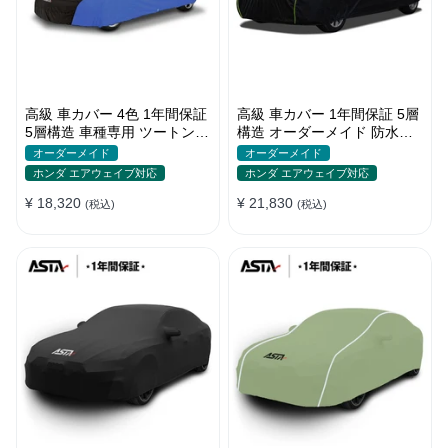
高級 車カバー 4色 1年間保証
高級 車カバー 1年間保証 5層
5層構造 車種専用 ツートンカ
構造 オーダーメイド 防水防
ラー オーダーメイド 防水 耐
塵 裏起毛 車種専用
オーダーメイド
オーダーメイド
久性
ホンダ エアウェイブ対応
ホンダ エアウェイブ対応
¥ 18,320
¥ 21,830
(税込)
(税込)