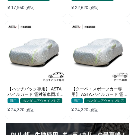
¥ 17,950
¥ 22,620
(税込)
(税込)
【ハッチバック専用】 ASTA
【クーペ・スポーツカー専
ハイルガード 雹対策車両ボデ
用】 ASTA ハイルガード 雹対
ィカバー 5層構造 雹対策 厚
策車両ボディカバー 5層構造
汎用
ホンダ エアウェイブ対応
汎用
ホンダ エアウェイブ対応
手 凍結防止 防雪防風 極厚 防
雹対策 厚手 凍結防止 防雪防
¥ 24,320
¥ 24,320
風ロープ付き
(税込)
風 極厚 防風ロープ付き
(税込)