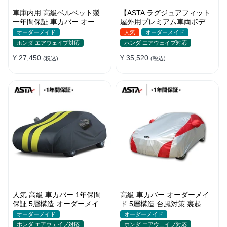
車庫内用 高級ベルベット製
【ASTA ラグジュアフィット
一年間保証 車カバー オーダ
屋外用プレミアム車両ボディ
ーメイド 水洗いOK 防塵防汚
カバー】オーダーメイド PU
オーダーメイド
人気
オーダーメイド
軽/普自動車 SUV
レザー 車カバー 裏起毛 防水
ホンダ エアウェイブ対応
ホンダ エアウェイブ対応
防風 耐久性
¥ 27,450
¥ 35,520
(税込)
(税込)
人気 高級 車カバー 1年保間
高級 車カバー オーダーメイ
保証 5層構造 オーダーメイド
ド 5層構造 台風対策 裏起毛
裏起毛 台風対策 防水 コーデ
車種専用 コーディング保護
オーダーメイド
オーダーメイド
ィング保護
日焼け防止
ホンダ エアウェイブ対応
ホンダ エアウェイブ対応