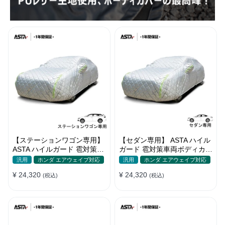
【ステーションワゴン専用】
【セダン専用】 ASTA ハイル
ASTA ハイルガード 雹対策車
ガード 雹対策車両ボディカバ
両ボディカバー 5層構造 雹対
ー 5層構造 雹対策 厚手 凍結
汎用
ホンダ エアウェイブ対応
汎用
ホンダ エアウェイブ対応
策 厚手 凍結防止 防雪防風 極
防止 防雪防風 極厚 防風ロー
¥ 24,320
¥ 24,320
厚 防風ロープ付き
(税込)
プ付きボディカバー
(税込)