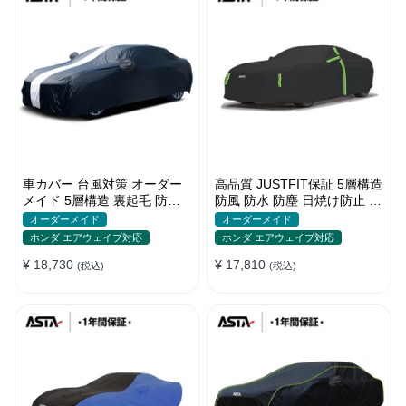
車カバー 台風対策 オーダー
高品質 JUSTFIT保証 5層構造
メイド 5層構造 裏起毛 防水
防風 防水 防塵 日焼け防止 高
防雨 軽/普自動車 SUV対応 お
級 ボディカバー
オーダーメイド
オーダーメイド
すすめ
ホンダ エアウェイブ対応
ホンダ エアウェイブ対応
¥ 18,730
¥ 17,810
(税込)
(税込)