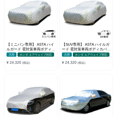
【ミニバン専用】 ASTA ハイ
【SUV専用】 ASTA ハイルガ
ルガード 雹対策車両ボディカ
ード 雹対策車両ボディカバー
バー 5層構造 雹対策 厚手 凍
5層構造 雹対策 厚手 凍結防
汎用
ホンダ エアウェイブ対応
汎用
ホンダ エアウェイブ対応
結防止 防雪防風 極厚 防風ロ
止 防雪防風 極厚 防風ロープ
¥ 24,320
¥ 24,320
ープ付きボディカバー
(税込)
付きボディカバー
(税込)