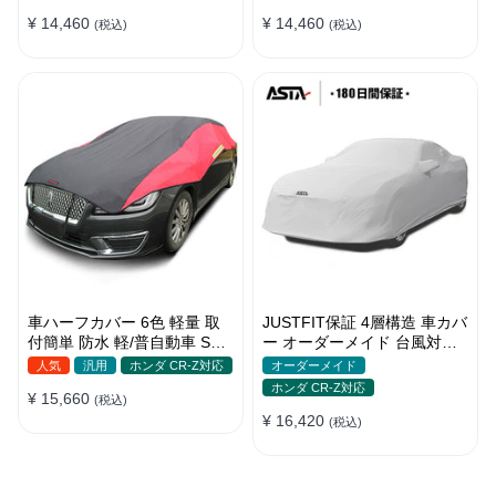
季
¥ 14,460
¥ 14,460
(税込)
(税込)
車ハーフカバー 6色 軽量 取
JUSTFIT保証 4層構造 車カバ
付簡単 防水 軽/普自動車 SUV
ー オーダーメイド 台風対策
車対応 どんな天気でも使え
裏起毛 防水 車種専用 防風紐
人気
汎用
ホンダ CR-Z対応
オーダーメイド
る
付き
ホンダ CR-Z対応
¥ 15,660
(税込)
¥ 16,420
(税込)