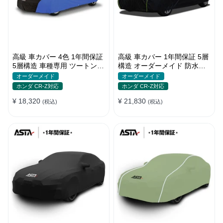
高級 車カバー 4色 1年間保証
高級 車カバー 1年間保証 5層
5層構造 車種専用 ツートンカ
構造 オーダーメイド 防水防
ラー オーダーメイド 防水 耐
塵 裏起毛 車種専用
オーダーメイド
オーダーメイド
久性
ホンダ CR-Z対応
ホンダ CR-Z対応
¥ 18,320
¥ 21,830
(税込)
(税込)