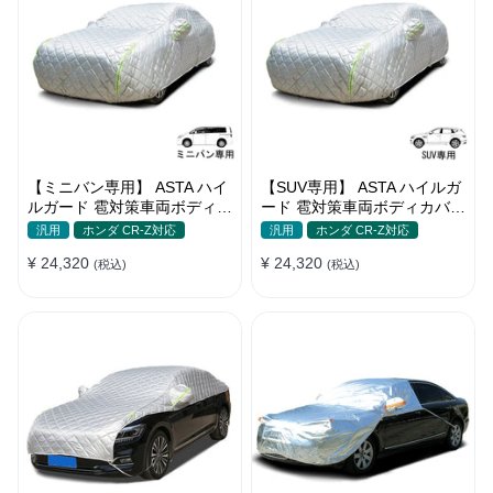
【ミニバン専用】 ASTA ハイ
【SUV専用】 ASTA ハイルガ
ルガード 雹対策車両ボディカ
ード 雹対策車両ボディカバー
バー 5層構造 雹対策 厚手 凍
5層構造 雹対策 厚手 凍結防
汎用
ホンダ CR-Z対応
汎用
ホンダ CR-Z対応
結防止 防雪防風 極厚 防風ロ
止 防雪防風 極厚 防風ロープ
¥ 24,320
¥ 24,320
ープ付きボディカバー
(税込)
付きボディカバー
(税込)