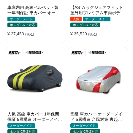
車庫内用 高級ベルベット製
【ASTA ラグジュアフィット
一年間保証 車カバー オーダ
屋外用プレミアム車両ボディ
ーメイド 水洗いOK 防塵防汚
カバー】オーダーメイド PU
オーダーメイド
人気
オーダーメイド
軽/普自動車 SUV
レザー 車カバー 裏起毛 防水
ホンダ CR-Z対応
ホンダ CR-Z対応
防風 耐久性
¥ 27,450
¥ 35,520
(税込)
(税込)
人気 高級 車カバー 1年保間
高級 車カバー オーダーメイ
保証 5層構造 オーダーメイド
ド 5層構造 台風対策 裏起毛
裏起毛 台風対策 防水 コーデ
車種専用 コーディング保護
オーダーメイド
オーダーメイド
ィング保護
日焼け防止
ホンダ CR-Z対応
ホンダ CR-Z対応