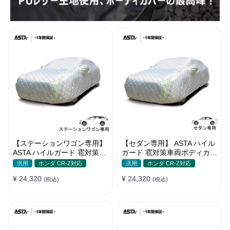
【ステーションワゴン専用】
【セダン専用】 ASTA ハイル
ASTA ハイルガード 雹対策車
ガード 雹対策車両ボディカバ
両ボディカバー 5層構造 雹対
ー 5層構造 雹対策 厚手 凍結
汎用
ホンダ CR-Z対応
汎用
ホンダ CR-Z対応
策 厚手 凍結防止 防雪防風 極
防止 防雪防風 極厚 防風ロー
¥ 24,320
¥ 24,320
厚 防風ロープ付き
(税込)
プ付きボディカバー
(税込)