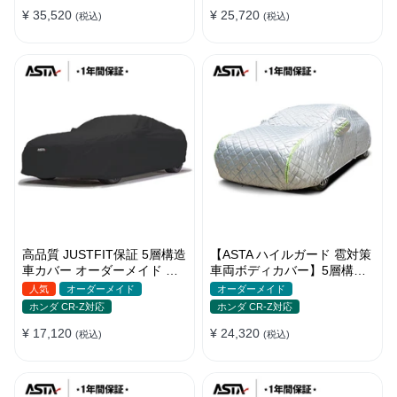
バー 強風対策
バー
¥ 35,520
¥ 25,720
(税込)
(税込)
高品質 JUSTFIT保証 5層構造
【ASTA ハイルガード 雹対策
車カバー オーダーメイド 台
車両ボディカバー】5層構造
風対策 裏起毛 防水 耐久性 傷
厚手 オーダーメイド 凍結防
人気
オーダーメイド
オーダーメイド
保護
止 防雪防風 極厚 防風ロープ
ホンダ CR-Z対応
ホンダ CR-Z対応
付きボディカバー
¥ 17,120
¥ 24,320
(税込)
(税込)