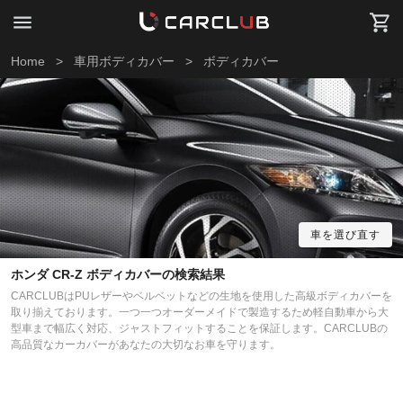
Home
>
車用ボディカバー
>
ボディカバー
車を選び直す
ホンダ CR-Z ボディカバーの検索結果
CARCLUBはPUレザーやベルベットなどの生地を使用した高級ボディカバーを
取り揃えております。一つ一つオーダーメイドで製造するため軽自動車から大
型車まで幅広く対応、ジャストフィットすることを保証します。CARCLUBの
高品質なカーカバーがあなたの大切なお車を守ります。