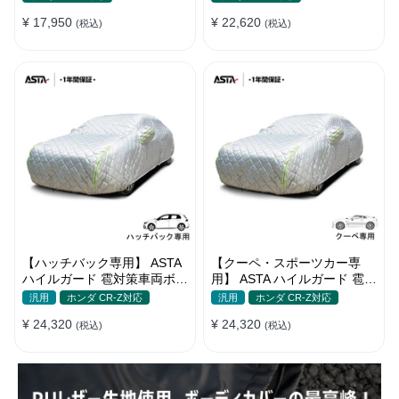
¥ 17,950
¥ 22,620
(税込)
(税込)
【ハッチバック専用】 ASTA
【クーペ・スポーツカー専
ハイルガード 雹対策車両ボデ
用】 ASTA ハイルガード 雹対
ィカバー 5層構造 雹対策 厚
策車両ボディカバー 5層構造
汎用
ホンダ CR-Z対応
汎用
ホンダ CR-Z対応
手 凍結防止 防雪防風 極厚 防
雹対策 厚手 凍結防止 防雪防
¥ 24,320
¥ 24,320
風ロープ付き
(税込)
風 極厚 防風ロープ付き
(税込)