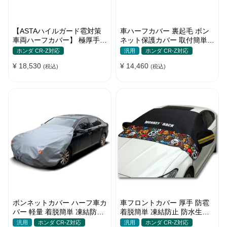
【ASTAハイルガード雹対策
車ハーフカバー 裏起毛 ボン
車両ハーフカバー】 極厚手
ネット保護カバー 取付簡単
防雹 雹害 凍結防止 防雪防風
防水 軽/普自動車 軽量 塗装保
ホンダ CR-Z対応
汎用
ホンダ CR-Z対応
防風ロープ付き 車ハーフカバ
護
¥ 18,530
¥ 14,460
ー
(税込)
(税込)
ボンネットカバー ハーフ車カ
車フロントカバー 厚手 防雹
バー 軽量 着脱簡単 凍結防止
着脱簡単 凍結防止 防水生地
裏起毛 防水防塵 四季
可愛い 軽量 汚れから守る 四
汎用
ホンダ CR-Z対応
汎用
ホンダ CR-Z対応