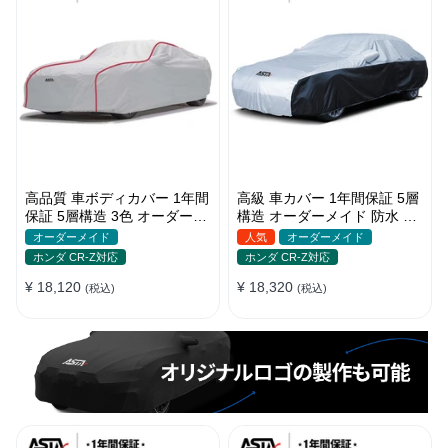
高品質 車ボディカバー 1年間
高級 車カバー 1年間保証 5層
保証 5層構造 3色 オーダーメ
構造 オーダーメイド 防水 裏
イド 裏起毛 防風防水 四季
起毛 台風対策 黄砂対策 車種
オーダーメイド
人気
オーダーメイド
専用
ホンダ CR-Z対応
ホンダ CR-Z対応
¥ 18,120
¥ 18,320
(税込)
(税込)