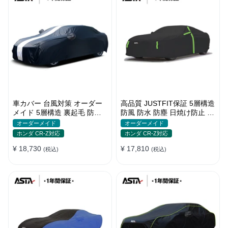
車カバー 台風対策 オーダー
高品質 JUSTFIT保証 5層構造
メイド 5層構造 裏起毛 防水
防風 防水 防塵 日焼け防止 高
防雨 軽/普自動車 SUV対応 お
級 ボディカバー
オーダーメイド
オーダーメイド
すすめ
ホンダ CR-Z対応
ホンダ CR-Z対応
¥ 18,730
¥ 17,810
(税込)
(税込)