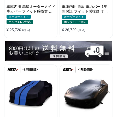
車庫内用 高級オーダーメイド
車庫内用 高級 車カバー 1年
車カバー フィット感抜群 水
間保証 フィット感抜群 オー
洗いOK 防塵防汚 傷防止 おし
ダーメイド 水洗いOK おしゃ
オーダーメイド
オーダーメイド
ゃれ
れ 耐久性
ホンダ CR-Z対応
ホンダ CR-Z対応
¥ 25,720
¥ 26,720
(税込)
(税込)