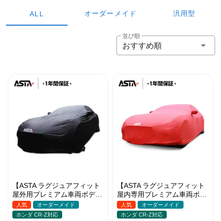
オーダーメイド
汎用型
ALL
並び順
おすすめ順
【ASTA ラグジュアフィット
【ASTA ラグジュアフィット
屋外用プレミアム車両ボディ
屋内専用プレミアム車両ボデ
カバー】PUレザー製 オーダ
ィカバー】オーダーメイド 最
人気
オーダーメイド
人気
オーダーメイド
ーメイド 高級感 裏起毛車カ
高級生地 柔かい 裏起毛車カ
ホンダ CR-Z対応
ホンダ CR-Z対応