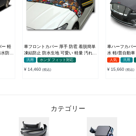
車フロントカバー 厚手 防雹 着脱簡単
車ハーフカバー 
防水防塵
凍結防止 防水生地 可愛い 軽量 汚れか
水 軽/普自動車 SUV車対応 どんな天気
ら守る 四季
でも使える
汎用
ホンダ フィット対応
人気
汎用
¥ 14,460
¥ 15,660
(税込)
(税込)
カテゴリー