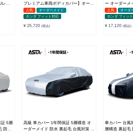
Uレザ
プレミアム車両ボディカバー】オーダ
ー オーダーメ
裏起毛車
ーメイド 最高級生地 柔かい 裏起毛車
水 耐久性 傷保
人気
オーダーメイド
人気
オーダ
カバー
ホンダ フィット対応
ホンダ フィッ
¥ 25,720
¥ 17,120
(税込)
(税込)
5層
高級 車カバー 1年間保証 5層構造 オ
車カバー 台風
毛 防風
ーダーメイド 防水 裏起毛 台風対策 黄
層構造 裏起毛 