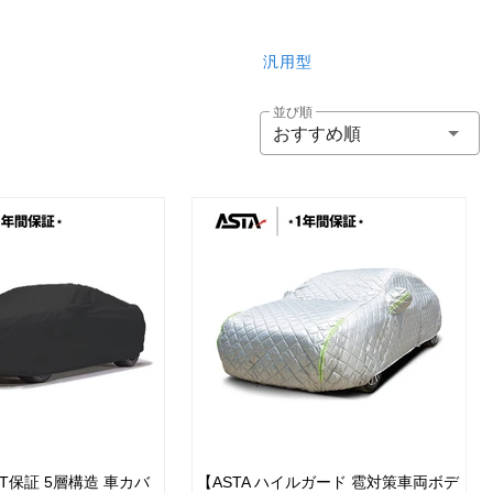
汎用型
並び順
おすすめ順
IT保証 5層構造 車カバ
【ASTA ハイルガード 雹対策車両ボデ