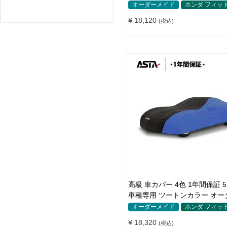
防水 四季
オーダーメイド
ホンダ フィッ
¥ 18,120
(税込)
高級 車カバー 4色 1年間保証 
車種専用 ツートンカラー オー
イド 防水 耐久性
オーダーメイド
ホンダ フィッ
¥ 18,320
(税込)