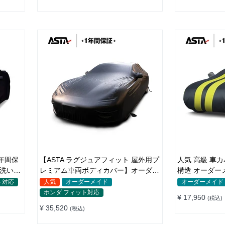
年間保
【ASTA ラグジュアフィット 屋外用プ
人気 高級 車カ
水洗い
レミアム車両ボディカバー】オーダー
構造 オーダーメイド 裏起
メイド PUレザー 車カバー 裏起毛 防
防水 コーディ
ト対応
人気
オーダーメイド
オーダーメイド
水防風 耐久性
ホンダ フィット対応
¥ 17,950
(税込)
¥ 35,520
(税込)