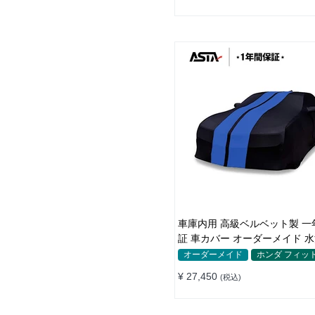
車庫内用 高級ベルベット製 一
証 車カバー オーダーメイド 
OK 防塵防汚 軽/普自動車 SUV
オーダーメイド
ホンダ フィッ
¥ 27,450
(税込)