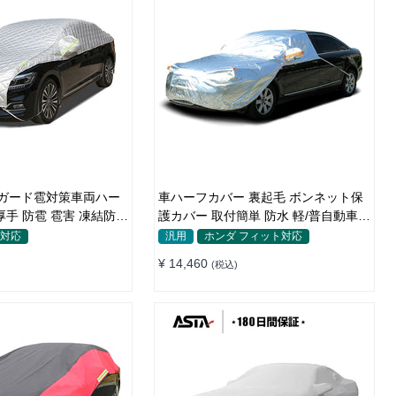
ルガード雹対策車両ハー
車ハーフカバー 裏起毛 ボンネット保
厚手 防雹 雹害 凍結防止
護カバー 取付簡単 防水 軽/普自動車
ロープ付き 車ハーフカ
軽量 塗装保護
ト対応
汎用
ホンダ フィット対応
¥ 14,460
(税込)