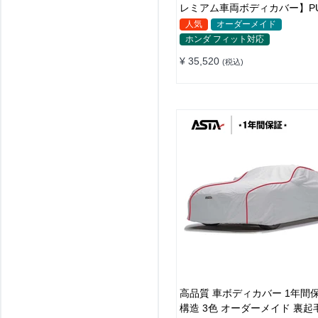
レミアム車両ボディカバー】P
ー製 オーダーメイド 高級感 
人気
オーダーメイド
カバー 強風対策
ホンダ フィット対応
¥ 35,520
(税込)
高品質 車ボディカバー 1年間保証 
構造 3色 オーダーメイド 裏起