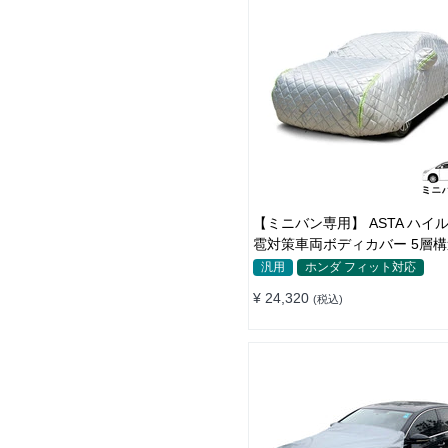
【ミニバン専用】 ASTA ハイ
雹対策車両ボディカバー 5層構
策 厚手 凍結防止 防雪防風 極
汎用
ホンダ フィット対応
ロープ付きボディカバー
¥ 24,320
(税込)