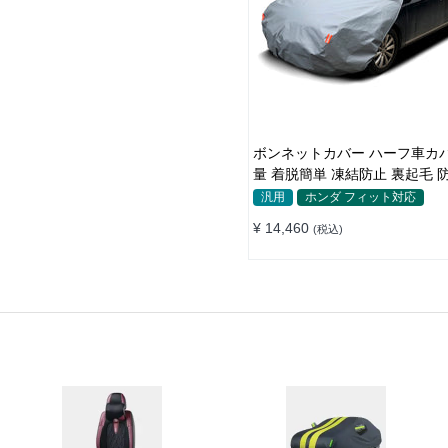
ボンネットカバー ハーフ車カバー 軽
量 着脱簡単 凍結防止 裏起毛 
四季
汎用
ホンダ フィット対応
¥ 14,460
(税込)