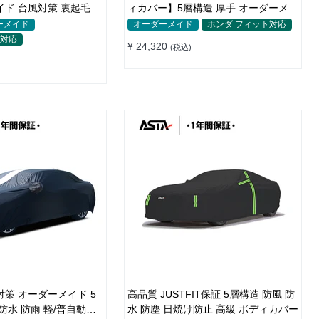
イド 台風対策 裏起毛 防
ィカバー】5層構造 厚手 オーダーメイ
護
ド 凍結防止 防雪防風 極厚 防風ロープ
ーメイド
オーダーメイド
ホンダ フィット対応
付きボディカバー
ト対応
¥ 24,320
(税込)
対策 オーダーメイド 5
高品質 JUSTFIT保証 5層構造 防風 防
防水 防雨 軽/普自動車
水 防塵 日焼け防止 高級 ボディカバー