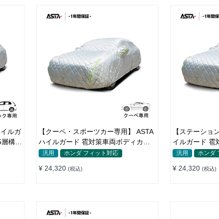
ハイルガ
【クーペ・スポーツカー専用】 ASTA
【ステーション
5層構造
ハイルガード 雹対策車両ボディカバ
イルガード 雹
 極厚
ー 5層構造 雹対策 厚手 凍結防止 防雪
層構造 雹対策
汎用
ホンダ フィット対応
汎用
ホンダ
防風 極厚 防風ロープ付き
極厚 防風ロー
¥ 24,320
¥ 24,320
(税込)
(税込)