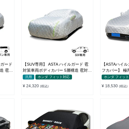
ルガード
【SUV専用】 ASTA ハイルガード 雹
【ASTAハイ
造 雹対
対策車両ボディカバー 5層構造 雹対策
フカバー】 極
厚 防風
厚手 凍結防止 防雪防風 極厚 防風ロー
防雪防風 防風
汎用
ホンダ フィット対応
ホンダ フィッ
プ付きボディカバー
バー
¥ 24,320
¥ 18,530
(税込)
(税込)