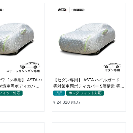
ワゴン専用】 ASTA ハ
【セダン専用】 ASTA ハイルガード
対策車両ボディカバー 5
雹対策車両ボディカバー 5層構造 雹対
 厚手 凍結防止 防雪防風
策 厚手 凍結防止 防雪防風 極厚 防風
 フィット対応
汎用
ホンダ フィット対応
プ付き
ロープ付きボディカバー
¥ 24,320
(税込)