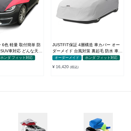
6色 軽量 取付簡単 防
JUSTFIT保証 4層構造 車カバー オー
ダーメイド 台風対策 裏起毛 防水 車種
専用 防風紐付き
ホンダ フィット対応
オーダーメイド
ホンダ フィット対応
¥ 16,420
(税込)