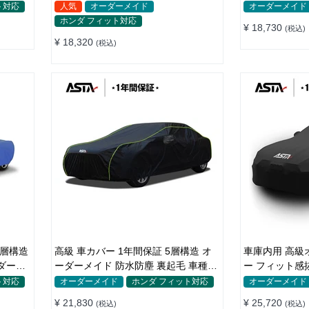
砂対策 車種専用
SUV対応 おす
ト対応
人気
オーダーメイド
オーダーメイド
ホンダ フィット対応
¥ 18,730
(税込)
¥ 18,320
(税込)
5層構造
高級 車カバー 1年間保証 5層構造 オ
車庫内用 高級
ダーメ
ーダーメイド 防水防塵 裏起毛 車種専
ー フィット感
用
汚 傷防止 お
ト対応
オーダーメイド
ホンダ フィット対応
オーダーメイド
¥ 21,830
¥ 25,720
(税込)
(税込)