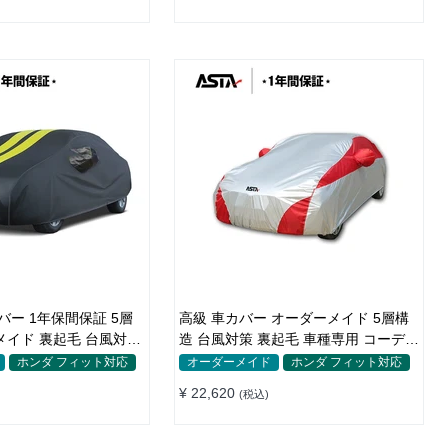
バー 1年保間保証 5層
高級 車カバー オーダーメイド 5層構
毛 台風対策
造 台風対策 裏起毛 車種専用 コーディ
ング保護
ング保護 日焼け防止
ホンダ フィット対応
オーダーメイド
ホンダ フィット対応
¥ 22,620
(税込)