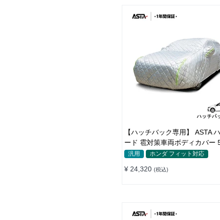
【ハッチバック専用】 ASTA 
ード 雹対策車両ボディカバー 
雹対策 厚手 凍結防止 防雪防風
汎用
ホンダ フィット対応
防風ロープ付き
¥ 24,320
(税込)