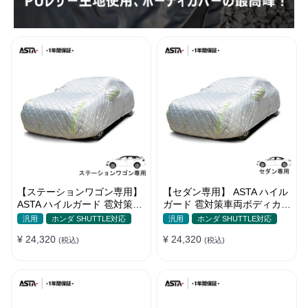
【ステーションワゴン専用】
【セダン専用】 ASTA ハイル
ASTA ハイルガード 雹対策車
ガード 雹対策車両ボディカバ
両ボディカバー 5層構造 雹対
ー 5層構造 雹対策 厚手 凍結
汎用
ホンダ SHUTTLE対応
汎用
ホンダ SHUTTLE対応
策 厚手 凍結防止 防雪防風 極
防止 防雪防風 極厚 防風ロー
¥ 24,320
¥ 24,320
厚 防風ロープ付き
(税込)
プ付きボディカバー
(税込)