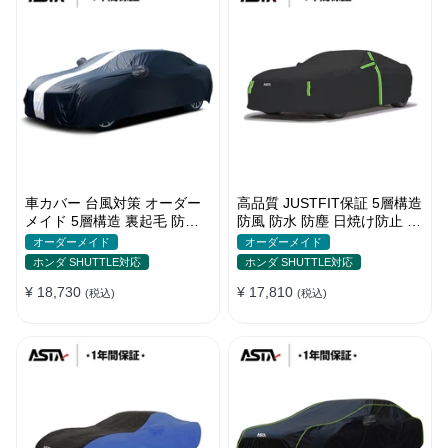
車カバー 台風対策 オーダー
高品質 JUSTFIT保証 5層構造
メイド 5層構造 裏起毛 防水
防風 防水 防塵 日焼け防止 高
防雨 軽/普自動車 SUV対応 お
級 ボディカバー
オーダーメイド
オーダーメイド
すすめ
ホンダ SHUTTLE対応
ホンダ SHUTTLE対応
¥ 18,730
¥ 17,810
(税込)
(税込)