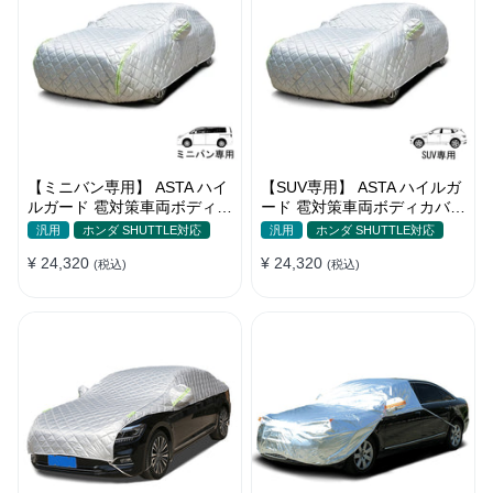
【ミニバン専用】 ASTA ハイ
【SUV専用】 ASTA ハイルガ
ルガード 雹対策車両ボディカ
ード 雹対策車両ボディカバー
バー 5層構造 雹対策 厚手 凍
5層構造 雹対策 厚手 凍結防
汎用
ホンダ SHUTTLE対応
汎用
ホンダ SHUTTLE対応
結防止 防雪防風 極厚 防風ロ
止 防雪防風 極厚 防風ロープ
¥ 24,320
¥ 24,320
ープ付きボディカバー
(税込)
付きボディカバー
(税込)