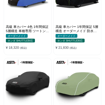
高級 車カバー 4色 1年間保証
高級 車カバー 1年間保証 5層
5層構造 車種専用 ツートンカ
構造 オーダーメイド 防水防
ラー オーダーメイド 防水 耐
塵 裏起毛 車種専用
オーダーメイド
オーダーメイド
久性
ホンダ SHUTTLE対応
ホンダ SHUTTLE対応
¥ 18,320
¥ 21,830
(税込)
(税込)