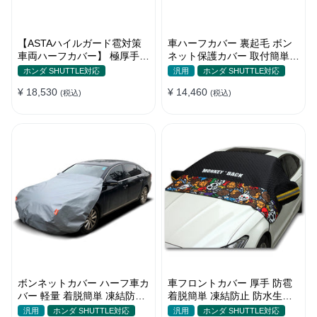
【ASTAハイルガード雹対策
車ハーフカバー 裏起毛 ボン
車両ハーフカバー】 極厚手
ネット保護カバー 取付簡単
防雹 雹害 凍結防止 防雪防風
防水 軽/普自動車 軽量 塗装保
ホンダ SHUTTLE対応
汎用
ホンダ SHUTTLE対応
防風ロープ付き 車ハーフカバ
護
¥ 18,530
¥ 14,460
ー
(税込)
(税込)
ボンネットカバー ハーフ車カ
車フロントカバー 厚手 防雹
バー 軽量 着脱簡単 凍結防止
着脱簡単 凍結防止 防水生地
裏起毛 防水防塵 四季
可愛い 軽量 汚れから守る 四
汎用
ホンダ SHUTTLE対応
汎用
ホンダ SHUTTLE対応