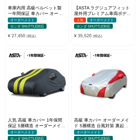
車庫内用 高級ベルベット製
【ASTA ラグジュアフィット
一年間保証 車カバー オーダ
屋外用プレミアム車両ボディ
ーメイド 水洗いOK 防塵防汚
カバー】オーダーメイド PU
オーダーメイド
人気
オーダーメイド
軽/普自動車 SUV
レザー 車カバー 裏起毛 防水
ホンダ SHUTTLE対応
ホンダ SHUTTLE対応
防風 耐久性
¥ 27,450
¥ 35,520
(税込)
(税込)
人気 高級 車カバー 1年保間
高級 車カバー オーダーメイ
保証 5層構造 オーダーメイド
ド 5層構造 台風対策 裏起毛
裏起毛 台風対策 防水 コーデ
車種専用 コーディング保護
オーダーメイド
オーダーメイド
ィング保護
日焼け防止
ホンダ SHUTTLE対応
ホンダ SHUTTLE対応