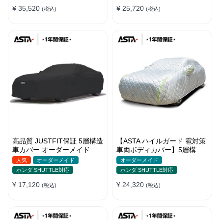
バー 強風対策
バー
¥ 35,520
¥ 25,720
(税込)
(税込)
高品質 JUSTFIT保証 5層構造
【ASTA ハイルガード 雹対策
車カバー オーダーメイド 台
車両ボディカバー】5層構造
風対策 裏起毛 防水 耐久性 傷
厚手 オーダーメイド 凍結防
人気
オーダーメイド
オーダーメイド
保護
止 防雪防風 極厚 防風ロープ
ホンダ SHUTTLE対応
ホンダ SHUTTLE対応
付きボディカバー
¥ 17,120
¥ 24,320
(税込)
(税込)