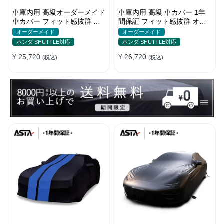
車庫内用 高級オーダーメイド
車庫内用 高級 車カバー 1年
車カバー フィット感抜群 水
間保証 フィット感抜群 オー
洗いOK 防塵防汚 傷防止 おし
ダーメイド 水洗いOK おしゃ
オーダーメイド
オーダーメイド
ゃれ
れ 耐久性
ホンダ SHUTTLE対応
ホンダ SHUTTLE対応
¥ 25,720
¥ 26,720
(税込)
(税込)