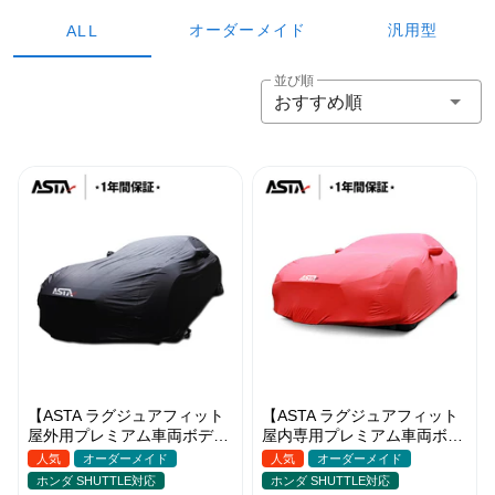
オーダーメイド
汎用型
ALL
並び順
おすすめ順
【ASTA ラグジュアフィット
【ASTA ラグジュアフィット
屋外用プレミアム車両ボディ
屋内専用プレミアム車両ボデ
カバー】PUレザー製 オーダ
ィカバー】オーダーメイド 最
人気
オーダーメイド
人気
オーダーメイド
ーメイド 高級感 裏起毛車カ
高級生地 柔かい 裏起毛車カ
ホンダ SHUTTLE対応
ホンダ SHUTTLE対応