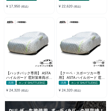
¥ 17,950
¥ 22,620
(税込)
(税込)
【ハッチバック専用】 ASTA
【クーペ・スポーツカー専
ハイルガード 雹対策車両ボデ
用】 ASTA ハイルガード 雹対
ィカバー 5層構造 雹対策 厚
策車両ボディカバー 5層構造
汎用
ホンダ SHUTTLE対応
汎用
ホンダ SHUTTLE対応
手 凍結防止 防雪防風 極厚 防
雹対策 厚手 凍結防止 防雪防
¥ 24,320
¥ 24,320
風ロープ付き
(税込)
風 極厚 防風ロープ付き
(税込)