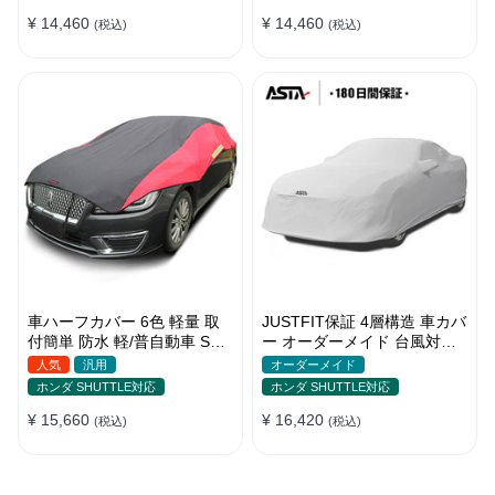
季
¥ 14,460
¥ 14,460
(税込)
(税込)
車ハーフカバー 6色 軽量 取
JUSTFIT保証 4層構造 車カバ
付簡単 防水 軽/普自動車 SUV
ー オーダーメイド 台風対策
車対応 どんな天気でも使え
裏起毛 防水 車種専用 防風紐
人気
汎用
オーダーメイド
る
付き
ホンダ SHUTTLE対応
ホンダ SHUTTLE対応
¥ 15,660
¥ 16,420
(税込)
(税込)