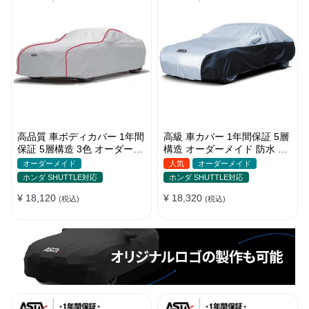
高品質 車ボディカバー 1年間
高級 車カバー 1年間保証 5層
保証 5層構造 3色 オーダーメ
構造 オーダーメイド 防水 裏
イド 裏起毛 防風防水 四季
起毛 台風対策 黄砂対策 車種
オーダーメイド
人気
オーダーメイド
専用
ホンダ SHUTTLE対応
ホンダ SHUTTLE対応
¥ 18,120
¥ 18,320
(税込)
(税込)