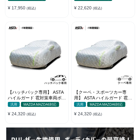
¥ 17,950
¥ 22,620
(税込)
(税込)
【ハッチバック専用】 ASTA
【クーペ・スポーツカー専
ハイルガード 雹対策車両ボデ
用】 ASTA ハイルガード 雹対
ィカバー 5層構造 雹対策 厚
策車両ボディカバー 5層構造
汎用
MAZDA MAZDA6対応
汎用
MAZDA MAZDA6対応
手 凍結防止 防雪防風 極厚 防
雹対策 厚手 凍結防止 防雪防
¥ 24,320
¥ 24,320
風ロープ付き
(税込)
風 極厚 防風ロープ付き
(税込)