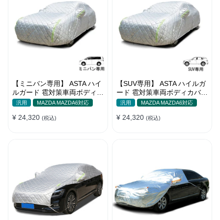
【ミニバン専用】 ASTA ハイ
【SUV専用】 ASTA ハイルガ
ルガード 雹対策車両ボディカ
ード 雹対策車両ボディカバー
バー 5層構造 雹対策 厚手 凍
5層構造 雹対策 厚手 凍結防
汎用
MAZDA MAZDA6対応
汎用
MAZDA MAZDA6対応
結防止 防雪防風 極厚 防風ロ
止 防雪防風 極厚 防風ロープ
¥ 24,320
¥ 24,320
ープ付きボディカバー
(税込)
付きボディカバー
(税込)