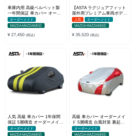
車庫内用 高級ベルベット製
【ASTA ラグジュアフィット
一年間保証 車カバー オーダ
屋外用プレミアム車両ボディ
ーメイド 水洗いOK 防塵防汚
カバー】オーダーメイド PU
オーダーメイド
人気
オーダーメイド
軽/普自動車 SUV
レザー 車カバー 裏起毛 防水
MAZDA MAZDA6対応
MAZDA MAZDA6対応
防風 耐久性
¥ 27,450
¥ 35,520
(税込)
(税込)
人気 高級 車カバー 1年保間
高級 車カバー オーダーメイ
保証 5層構造 オーダーメイド
ド 5層構造 台風対策 裏起毛
裏起毛 台風対策 防水 コーデ
車種専用 コーディング保護
オーダーメイド
オーダーメイド
ィング保護
日焼け防止
MAZDA MAZDA6対応
MAZDA MAZDA6対応