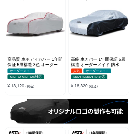
高品質 車ボディカバー 1年間
高級 車カバー 1年間保証 5層
保証 5層構造 3色 オーダーメ
構造 オーダーメイド 防水 裏
イド 裏起毛 防風防水 四季
起毛 台風対策 黄砂対策 車種
オーダーメイド
人気
オーダーメイド
専用
MAZDA MAZDA6対応
MAZDA MAZDA6対応
¥ 18,120
¥ 18,320
(税込)
(税込)