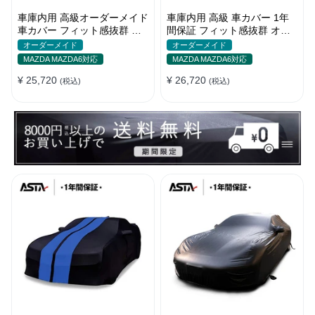
車庫内用 高級オーダーメイド
車庫内用 高級 車カバー 1年
車カバー フィット感抜群 水
間保証 フィット感抜群 オー
洗いOK 防塵防汚 傷防止 おし
ダーメイド 水洗いOK おしゃ
オーダーメイド
オーダーメイド
ゃれ
れ 耐久性
MAZDA MAZDA6対応
MAZDA MAZDA6対応
¥ 25,720
¥ 26,720
(税込)
(税込)