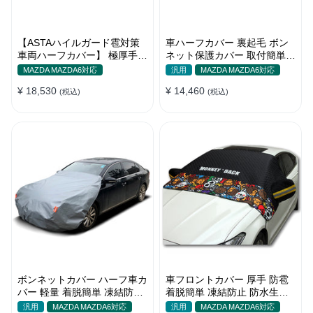
【ASTAハイルガード雹対策
車ハーフカバー 裏起毛 ボン
車両ハーフカバー】 極厚手
ネット保護カバー 取付簡単
防雹 雹害 凍結防止 防雪防風
防水 軽/普自動車 軽量 塗装保
MAZDA MAZDA6対応
汎用
MAZDA MAZDA6対応
防風ロープ付き 車ハーフカバ
護
¥ 18,530
¥ 14,460
ー
(税込)
(税込)
ボンネットカバー ハーフ車カ
車フロントカバー 厚手 防雹
バー 軽量 着脱簡単 凍結防止
着脱簡単 凍結防止 防水生地
裏起毛 防水防塵 四季
可愛い 軽量 汚れから守る 四
汎用
MAZDA MAZDA6対応
汎用
MAZDA MAZDA6対応