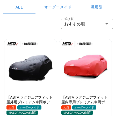
オーダーメイド
汎用型
ALL
並び順
おすすめ順
【ASTA ラグジュアフィット
【ASTA ラグジュアフィット
屋外用プレミアム車両ボディ
屋内専用プレミアム車両ボデ
カバー】PUレザー製 オーダ
ィカバー】オーダーメイド 最
人気
オーダーメイド
人気
オーダーメイド
ーメイド 高級感 裏起毛車カ
高級生地 柔かい 裏起毛車カ
MAZDA MAZDA6対応
MAZDA MAZDA6対応