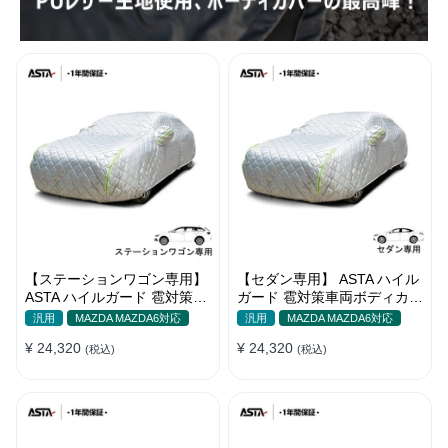
【ステーションワゴン専用】
【セダン専用】 ASTA ハイル
ASTA ハイルガード 雹対策車
ガード 雹対策車両ボディカバ
両ボディカバー 5層構造 雹対
ー 5層構造 雹対策 厚手 凍結
汎用
MAZDA MAZDA6対応
汎用
MAZDA MAZDA6対応
策 厚手 凍結防止 防雪防風 極
防止 防雪防風 極厚 防風ロー
¥ 24,320
¥ 24,320
厚 防風ロープ付き
(税込)
プ付きボディカバー
(税込)