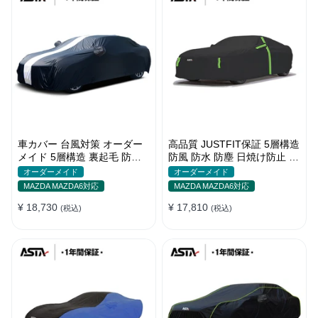
車カバー 台風対策 オーダー
高品質 JUSTFIT保証 5層構造
メイド 5層構造 裏起毛 防水
防風 防水 防塵 日焼け防止 高
防雨 軽/普自動車 SUV対応 お
級 ボディカバー
オーダーメイド
オーダーメイド
すすめ
MAZDA MAZDA6対応
MAZDA MAZDA6対応
¥ 18,730
¥ 17,810
(税込)
(税込)