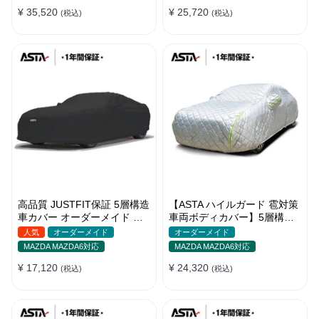
バー 強風対策
バー
¥ 35,520
¥ 25,720
(税込)
(税込)
高品質 JUSTFIT保証 5層構造
【ASTA ハイルガード 雹対策
車カバー オーダーメイド 台
車両ボディカバー】5層構造
風対策 裏起毛 防水 耐久性 傷
厚手 オーダーメイド 凍結防
人気
オーダーメイド
オーダーメイド
保護
止 防雪防風 極厚 防風ロープ
MAZDA MAZDA6対応
MAZDA MAZDA6対応
付きボディカバー
¥ 17,120
¥ 24,320
(税込)
(税込)