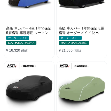
高級 車カバー 4色 1年間保証
高級 車カバー 1年間保証 5層
5層構造 車種専用 ツートンカ
構造 オーダーメイド 防水防
ラー オーダーメイド 防水 耐
塵 裏起毛 車種専用
オーダーメイド
オーダーメイド
久性
MAZDA MAZDA6対応
MAZDA MAZDA6対応
¥ 18,320
¥ 21,830
(税込)
(税込)