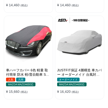
季
¥ 14,460
¥ 14,460
(税込)
(税込)
車ハーフカバー 6色 軽量 取
JUSTFIT保証 4層構造 車カバ
付簡単 防水 軽/普自動車 SUV
ー オーダーメイド 台風対策
車対応 どんな天気でも使え
裏起毛 防水 車種専用 防風紐
人気
汎用
オーダーメイド
る
付き
MAZDA MAZDA6対応
MAZDA MAZDA6対応
¥ 15,660
¥ 16,420
(税込)
(税込)