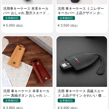
汎用車キーケース 本革キーカ
汎用 車キーケース ミニレザー
バー おしゃれ 贅沢スエード 格
キーカバー 上品デザイン かわ
好良いデザイン
いい マカロン色
全車種対応
全車種対応
¥ 5,050
¥ 3,550
(税込)
(税込)
汎用 車キーケース 本革キーカ
汎用 車キーケース 高級スエー
バー 真鍮ボタン おしゃれ シン
ド 上品デザイン かわいい 傷 汚
プルデザイン
れ防止 高級 オシャレ キーホル
全車種対応
全車種対応
ダー
¥ 3,850
¥ 6,600
(税込)
(税込)