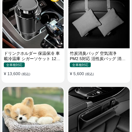
ドリンクホルダー 保温保冷 車
竹炭消臭バッグ 空気清浄
載冷温庫 シガーソケット 12V
PM2.5対応 活性炭バッグ 消臭
車用 車中泊
車用 デオドラント 繰り返し使
全車種対応
全車種対応
用可
¥ 13,600
¥ 5,600
(税込)
(税込)