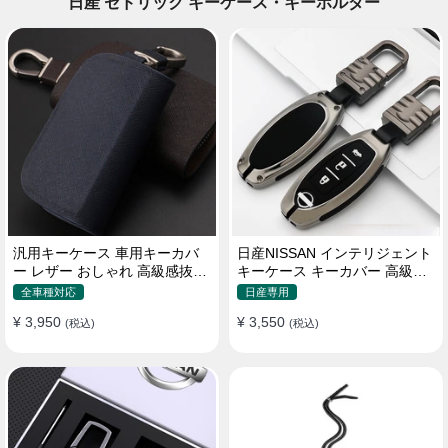
日産 セドリック キーケース・キーホルダー
汎用キーケース 車用キーカバ
日産NISSAN インテリジェント
ー レザー おしゃれ 高級感抜群
キーケース キーカバー 高級品
ロゴオーダーメイド
軽量 3/4/5ボタン
全車種対応
日産専用
¥ 3,950
¥ 3,550
(税込)
(税込)