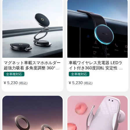
マグネット車載スマホホルダー
車載ワイヤレス充電器 LEDラ
超強力吸着 多角度調整 360°回
イト付き360度回転 安定性 粘
転な台座 車用ホルダー 折りた
着ゲル吸盤＆エアコン吹き出し
全車種対応
全車種対応
たみ式 片手操作 安定 落ちない
口式兼用 片手操作 置くだけワ
¥ 5,230
¥ 5,230
全機種対応
(税込)
イヤレス充電 スマホホルダー
(税込)