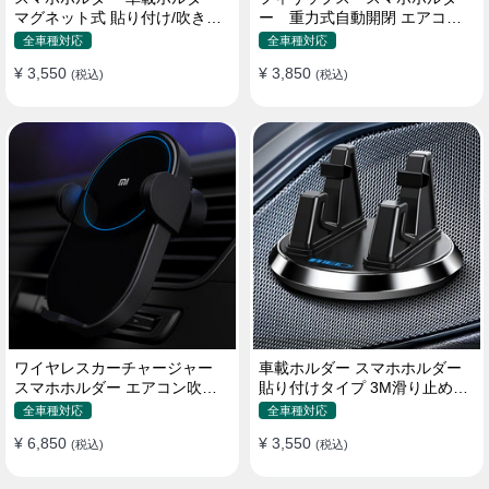
マグネット式 貼り付け/吹き出
ー 重力式自動開閉 エアコン
し口 合金 多機種対応
吹き出し口用 クリップ式 車
全車種対応
全車種対応
¥ 3,550
¥ 3,850
(税込)
(税込)
ワイヤレスカーチャージャー
車載ホルダー スマホホルダー
スマホホルダー エアコン吹き
貼り付けタイプ 3M滑り止めシ
出し口/ 貼り付け
リコンパッド 全機種
全車種対応
全車種対応
¥ 6,850
¥ 3,550
(税込)
(税込)