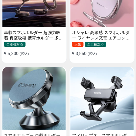
車載スマホホルダー 超強力吸
オシャレ 高級感 スマホホルダ
着 真空吸盤 携帯ホルダー 多角
ー ワイヤレス充電 エアコン吹
度調整 360°回転な台座 車用ホ
き出し口/ 吸盤タイプ 女性
全車種対応
人気
全車種対応
ルダー 折りたたみ式 片手操作
¥ 5,230
¥ 3,850
カー用品 全機種対応
(税込)
(税込)
スマホホルダー 車載ホルダー
フィリップス スマホホルダ