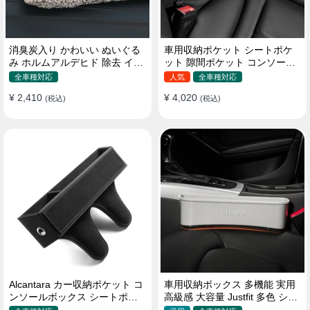
消臭炭入り かわいい ぬいぐる
車用収納ポケット シートポケ
み ホルムアルデヒド 除去 イン
ット 隙間ポケット コンソール
テリア 贈り物
ボックス カー用品
全車種対応
人気
全車種対応
¥ 2,410
¥ 4,020
(税込)
(税込)
Alcantara カー収納ポケット コ
車用収納ボックス 多機能 実用
ンソールボックス シートポケ
高級感 大容量 Justfit 多色 シー
ット 隙間ポケットセット
トポケット ギャップ 隙間収納