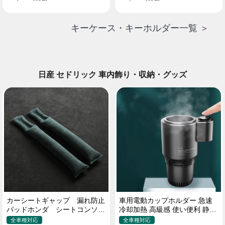
キーケース・キーホルダー一覧 ＞
日産 セドリック 車内飾り・収納・グッズ
カーシートギャップ 漏れ防止
車用電動カップホルダー 急速
パッドホンダ シートコンソー
冷却加熱 高級感 使い便利 静音
ル 隙間 クッション
収納 飲み物
全車種対応
全車種対応