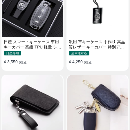
日産 スマートキーケース 車用
汎用 車キーケース 手作り 高品
キーカバー 高級 TPU 軽量 シリ
質レザー キーカバー 特別デザ
コン キーホルダー 汚れ 落下 傷
イン 手触りいい
日産専用
全車種対応
防止
¥ 3,550
¥ 4,250
(税込)
(税込)