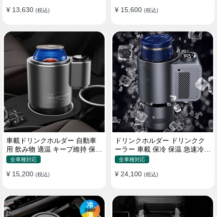
¥ 13,630
¥ 15,600
(税込)
(税込)
車載ドリンクホルダー 自動車
ドリンクホルダー ドリンクク
用 飲み物 適温 キープ維持 保温
ーラー 車載 保冷 保温 急速冷却
冷機能付き
缶対応
全車種対応
全車種対応
¥ 15,200
¥ 24,100
(税込)
(税込)