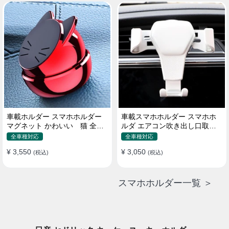
車載ホルダー スマホホルダー
車載スマホホルダー スマホホ
マグネット かわいい 猫 全機
ルダ エアコン吹き出し口取り
種 片手操作
付け 全機種 可愛い アニメ
全車種対応
全車種対応
¥ 3,550
¥ 3,050
(税込)
(税込)
スマホホルダー一覧 ＞