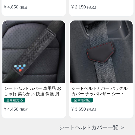
¥ 4,850
¥ 2,150
(税込)
(税込)
シートベルトカバー 車用品 お
シートベルトカバー バックル
しゃれ 柔らかい 快適 保護 肩当
カバー ナッパレザー シートベ
てパッド 圧迫感軽減
ルトパッド 異音防止 傷防止 マ
全車種対応
全車種対応
グネット式2個
¥ 4,450
¥ 3,650
(税込)
(税込)
シートベルトカバー一覧 ＞