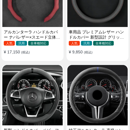
アルカンターラ ハンドルカバ
車用品 プレミアムレザー ハン
ー ナパレザー×スエード立体デ
ドルカバー 新型設計 グリップ
ザイン 四季汎用 O/D型兼用 38-
感向上 取付簡単 滑り止め 36〜
人気
汎用
全車種対応
人気
汎用
全車種対応
40cm
38cm
¥ 17,150
¥ 9,850
(税込)
(税込)