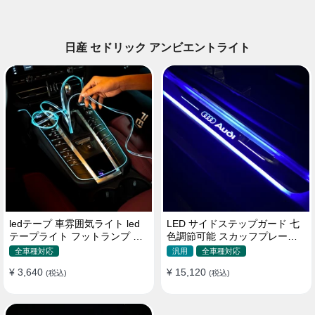
日産 セドリック アンビエントライト
ledテープ 車雰囲気ライト led
LED サイドステップガード 七
テープライト フットランプ 車
色調節可能 スカッフプレート
内装飾 USB 3メートル
自動変色 配線不要 自動変色
全車種対応
汎用
全車種対応
¥ 3,640
¥ 15,120
(税込)
(税込)