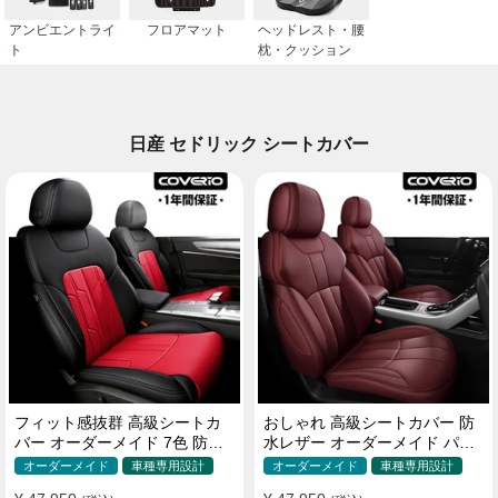
アンビエントライ
フロアマット
ヘッドレスト・腰
ト
枕・クッション
日産 セドリック シートカバー
フィット感抜群 高級シートカ
おしゃれ 高級シートカバー 防
バー オーダーメイド 7色 防水
水レザー オーダーメイド パン
レザー おしゃれ 全席セット
チング加工 9色 全席セット
オーダーメイド
車種専用設計
オーダーメイド
車種専用設計