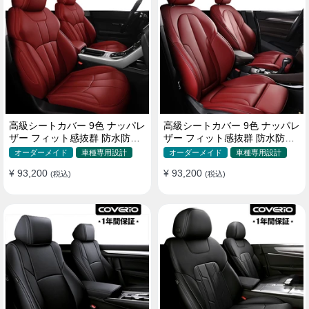
高級シートカバー 9色 ナッパレ
高級シートカバー 9色 ナッパレ
ザー フィット感抜群 防水防汚
ザー フィット感抜群 防水防汚
オーダーメイド 全席セット
オーダーメイド 全席セット
オーダーメイド
車種専用設計
オーダーメイド
車種専用設計
¥ 93,200
¥ 93,200
(税込)
(税込)