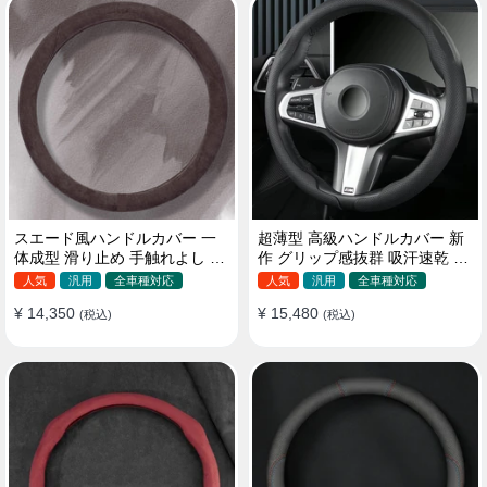
スエード風ハンドルカバー 一
超薄型 高級ハンドルカバー 新
体成型 滑り止め 手触れよし 吸
作 グリップ感抜群 吸汗速乾 ス
汗 高級感 四季汎用 35~38CM
エード ナパレザー 通年使用
人気
汎用
全車種対応
人気
汎用
全車種対応
37~38CM
¥ 14,350
¥ 15,480
(税込)
(税込)