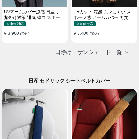
UVアームカバー涼感 日差し・
UVカット 涼感 ムレにくい ス
紫外線対策 通気 弾力 スポーツ
ポーツ感 アームカバー 男女汎
感 メンズ
用 xs-xxl
全車種対応
全車種対応
¥ 3,900
¥ 5,400
(税込)
(税込)
日除け・サンシェード一覧 ＞
日産 セドリック シートベルトカバー