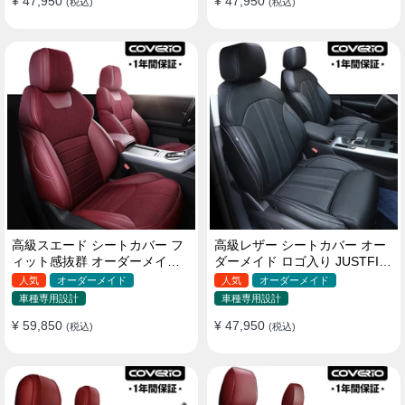
¥ 47,950
¥ 47,950
(税込)
(税込)
高級スエード シートカバー フ
高級レザー シートカバー オー
ィット感抜群 オーダーメイド
ダーメイド ロゴ入り JUSTFIT
耐久性 オシャレ 全席セット
保証 耐摩耗性 全席セット
人気
オーダーメイド
人気
オーダーメイド
車種専用設計
車種専用設計
¥ 59,850
¥ 47,950
(税込)
(税込)