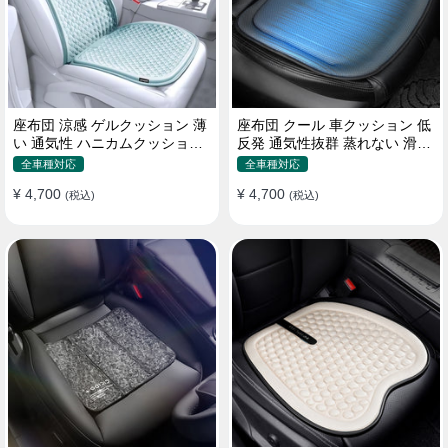
座布団 涼感 ゲルクッション 薄
座布団 クール 車クッション 低
い 通気性 ハニカムクッション
反発 通気性抜群 蒸れない 滑り
四季通用 おすすめ
止め おすすめ
全車種対応
全車種対応
¥ 4,700
¥ 4,700
(税込)
(税込)