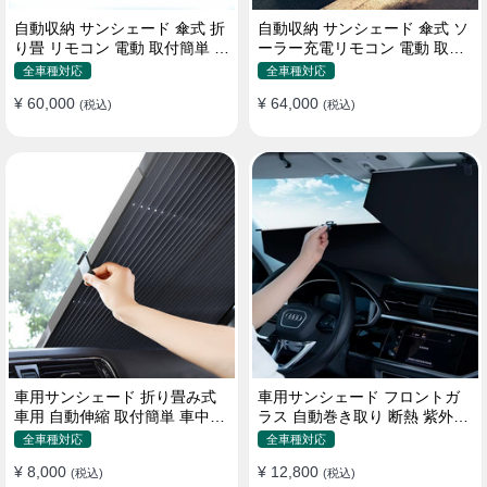
自動収納 サンシェード 傘式 折
自動収納 サンシェード 傘式 ソ
り畳 リモコン 電動 取付簡単 汎
ーラー充電リモコン 電動 取付
用 防風
簡単 汎用
全車種対応
全車種対応
¥ 60,000
¥ 64,000
(税込)
(税込)
車用サンシェード 折り畳み式
車用サンシェード フロントガ
車用 自動伸縮 取付簡単 車中泊
ラス 自動巻き取り 断熱 紫外線
紫外線UVカット 仮眠 断熱
UVカット 取付収納便利
全車種対応
全車種対応
¥ 8,000
¥ 12,800
(税込)
(税込)