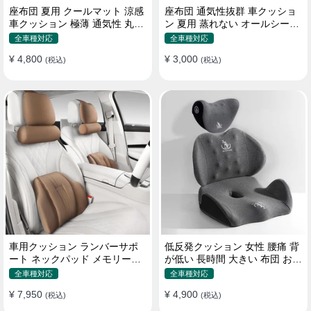
座布団 夏用 クールマット 涼感
座布団 通気性抜群 車クッショ
車クッション 極薄 通気性 丸洗
ン 夏用 蒸れない オールシーズ
いOK すずしい
ン おしゃれ
全車種対応
全車種対応
¥ 4,800
¥ 3,000
(税込)
(税込)
車用クッション ランバーサポ
低反発クッション 女性 腰痛 背
ート ネックパッド メモリーフ
が低い 長時間 大きい 布団 おし
ォーム 疲労回復
ゃれ 運転 疲労回復
全車種対応
全車種対応
¥ 7,950
¥ 4,900
(税込)
(税込)