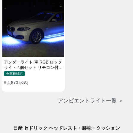
アンダーライト 車 RGB ロック
ライト 4個セット リモコン付き
ボタンスイッチ付き 多機能 車
全車種対応
外装飾 車のシャーシ装飾用 防
¥ 4,870
水 おしゃれ
(税込)
アンビエントライト一覧 ＞
日産 セドリック ヘッドレスト・腰枕・クッション