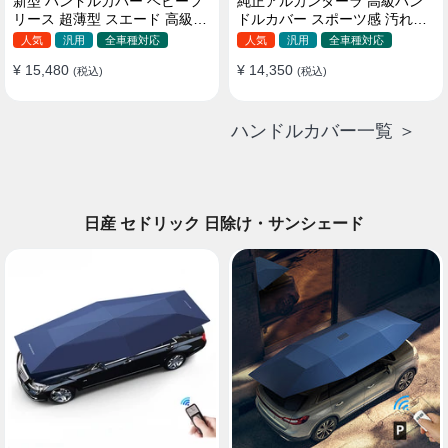
新型 ハンドルカバー ベビーフ
純正アルカンターラ 高級ハン
リース 超薄型 スエード 高級感
ドルカバー スポーツ感 汚れ防
四季汎用 3色展開 38CM
止 おしゃれ 全車種対応
人気
汎用
全車種対応
人気
汎用
全車種対応
37~38CM
¥ 15,480
¥ 14,350
(税込)
(税込)
ハンドルカバー一覧 ＞
日産 セドリック 日除け・サンシェード