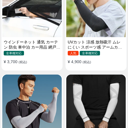
ウインドーネット 通気 カーテ
UVカット 涼感 放熱吸汗 ムレ
ン 防虫 車中泊 カー用品 網戸
にくい スポーツ感 アームカバ
取付簡単
ー 男女汎用
全車種対応
人気
全車種対応
¥ 3,700
¥ 4,900
(税込)
(税込)