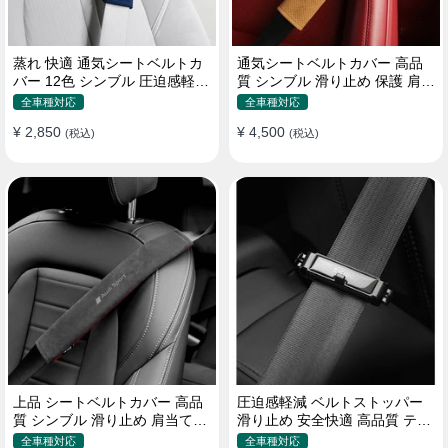
蒸れ 快適 通気シートベルトカ
通気シートベルトカバー 高品
バー 12色 シンブル 圧迫感軽減
質 シンブル 滑り止め 保護 肩当
保護 肩当てパッド
てパッド 圧迫感軽減
全車種対応
全車種対応
¥ 2,850
¥ 4,500
(税込)
(税込)
上品 シートベルトカバー 高品
圧迫感軽減 ベルトストッパー
質 シンブル 滑り止め 肩当てパ
滑り止め 安全快適 高品質 テー
ッド 圧迫感軽減
プクリップ 快適 2個セット
全車種対応
全車種対応