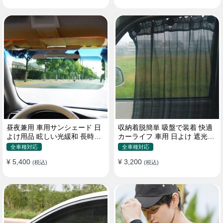
昼夜兼用 車用サンシェード 日
収納着脱簡単 吸盤で装着 快適
よけ用品 眩しい光緩和 長時間
カーライフ 車用 日よけ 遮光
運転 特殊遮光素材
UVカット 通気
全車種対応
全車種対応
¥ 5,400
¥ 3,200
(税込)
(税込)