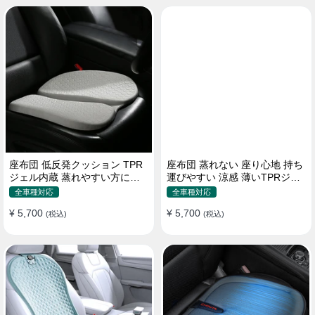
座布団 低反発クッション TPR
座布団 蒸れない 座り心地 持ち
ジェル内蔵 蒸れやすい方にお
運びやすい 涼感 薄いTPRジェ
勧め おしり 熱い
ル内蔵 多用途
全車種対応
全車種対応
¥ 5,700
¥ 5,700
(税込)
(税込)