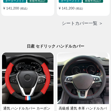
ド 防水 雰囲気 全席セット
ド 防水 雰囲気 全席セット
オーダーメイド
車種専用設計
オーダーメイド
車種専用設計
¥ 141,200
¥ 141,200
(税込)
(税込)
シートカバー一覧 ＞
日産 セドリック ハンドルカバー
通気 ハンドルカバー カーボン
高級感 通気 本革 ハンドルカバ