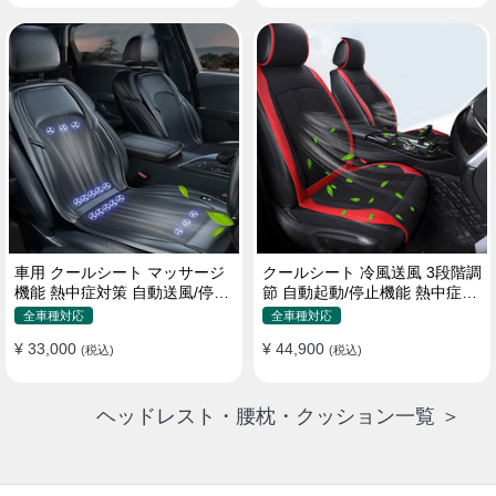
車用 クールシート マッサージ
クールシート 冷風送風 3段階調
機能 熱中症対策 自動送風/停止
節 自動起動/停止機能 熱中症対
機能 24個強力ファン 取付簡単
策 夏 暑さ対策 取付簡単
全車種対応
全車種対応
¥ 33,000
¥ 44,900
(税込)
(税込)
ヘッドレスト・腰枕・クッション一覧 ＞