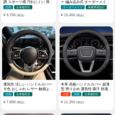
調 スポーツ感 汚れにくい 滑り
ー 編み込み式 オーダーメイド
止め かっこいい 取り付け簡単
握り感抜群 操作性アップ
汎用
全車種対応
オーダーメイド
車種専用設計
38CM
¥ 9,700
¥ 15,450
(税込)
(税込)
通気性 涼しい ハンドルカバー
本革 高級ハンドルカバー 超薄
８色 おしゃれ レザー 触感よく
型 滑り止め 通気性 吸汗 快適
シンブル 落ち着いた気品
耐久性 四季汎用 35~40CM
汎用
全車種対応
人気
汎用
全車種対応
35~40CM
¥ 7,800
¥ 11,250
(税込)
(税込)