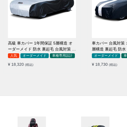
高級 車カバー 1年間保証 5層構造 オ
車カバー 台風対策 
ーダーメイド 防水 裏起毛 台風対策 黄
層構造 裏起毛 防水
砂対策 車種専用
SUV対応 おすすめ
人気
オーダーメイド
車種専用設計
オーダーメイド
車
¥ 18,320
¥ 18,730
(税込)
(税込)