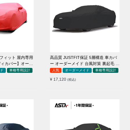
アフィット 屋内専用
高品質 JUSTFIT保証 5層構造 車カバ
ディカバー】オーダ
ー オーダーメイド 台風対策 裏起毛 防
毛車
水 耐久性 傷保護
ド
車種専用設計
人気
オーダーメイド
車種専用設計
¥ 17,120
(税込)