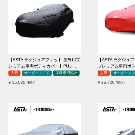
【ASTA ラグジュアフィット 屋外用プ
【ASTA ラグジュ
レミアム車両ボディカバー】PUレザ
プレミアム車両ボ
ー製 オーダーメイド 高級感 裏起毛車
ーメイド 最高級生地 柔かい 裏起
人気
オーダーメイド
車種専用設計
人気
オーダーメイ
カバー 強風対策
カバー
¥ 35,520
¥ 25,720
(税込)
(税込)