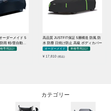
オーダーメイド 5
高品質 JUSTFIT保証 5層構造 防風 防
 防雨 軽/普自動車
水 防塵 日焼け防止 高級 ボディカバー
種専用設計
オーダーメイド
車種専用設計
¥ 17,810
(税込)
カテゴリー