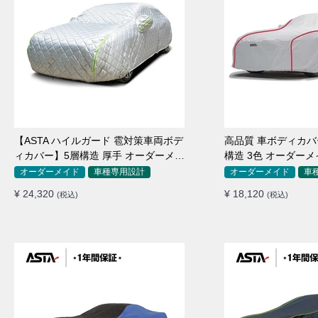
【ASTA ハイルガード 雹対策車両ボデ
高品質 車ボディカバー 
ィカバー】5層構造 厚手 オーダーメイ
構造 3色 オーダーメ
ド 凍結防止 防雪防風 極厚 防風ロープ
防水 四季
オーダーメイド
車種専用設計
オーダーメイド
車
付きボディカバー
¥ 24,320
¥ 18,120
(税込)
(税込)