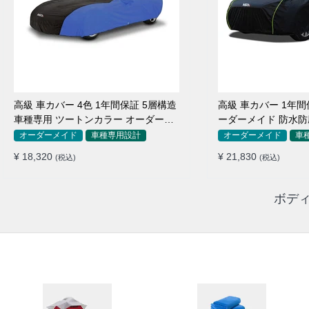
高級 車カバー 4色 1年間保証 5層構造
高級 車カバー 1年間
車種専用 ツートンカラー オーダーメ
ーダーメイド 防水防
イド 防水 耐久性
用
オーダーメイド
車種専用設計
オーダーメイド
車
¥ 18,320
¥ 21,830
(税込)
(税込)
ボディ