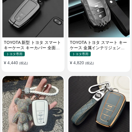
TOYOTA 新型 トヨタ スマート
TOYOTA トヨタ スマート キー
キーケース キーカバー 全面保
ケース 金属インテリジェント
護 汚れ防止 滑り止め 傷防止
キーケース 高質な亜鉛合金材
トヨタ専用
トヨタ専用
質
¥ 4,440
¥ 4,820
(税込)
(税込)