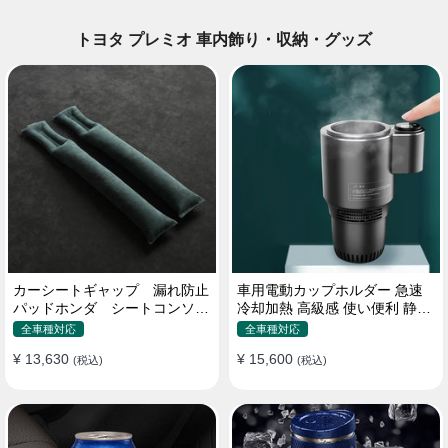
トヨタ プレミオ 車内飾り・収納・グッズ
カーシートギャップ 漏れ防止
車用電動カップホルダー 急速
パッドホンダ シートコンソー
冷却加熱 高級感 使い便利 静音
ル 隙間 クッション
収納 飲み物
全車種対応
全車種対応
¥ 13,630
¥ 15,600
(税込)
(税込)