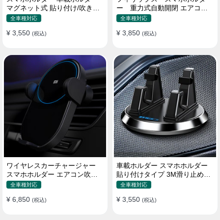
マグネット式 貼り付け/吹き出
ー 重力式自動開閉 エアコン
し口 合金 多機種対応
吹き出し口用 クリップ式 車
全車種対応
全車種対応
¥ 3,550
¥ 3,850
(税込)
(税込)
ワイヤレスカーチャージャー
車載ホルダー スマホホルダー
スマホホルダー エアコン吹き
貼り付けタイプ 3M滑り止めシ
出し口/ 貼り付け
リコンパッド 全機種
全車種対応
全車種対応
¥ 6,850
¥ 3,550
(税込)
(税込)