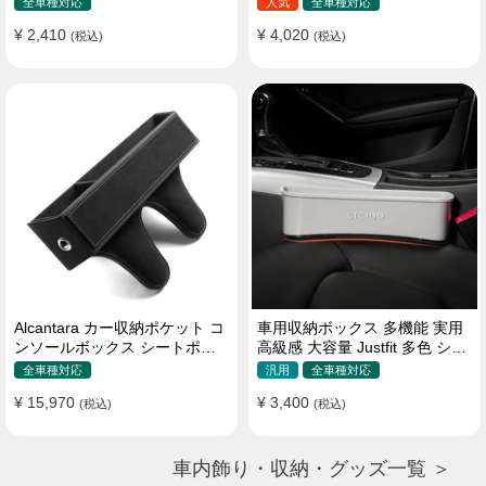
全車種対応
人気
全車種対応
¥ 2,410
¥ 4,020
(税込)
(税込)
Alcantara カー収納ポケット コ
車用収納ボックス 多機能 実用
ンソールボックス シートポケ
高級感 大容量 Justfit 多色 シー
ット 隙間ポケットセット
トポケット ギャップ 隙間収納
全車種対応
汎用
全車種対応
¥ 15,970
¥ 3,400
(税込)
(税込)
車内飾り・収納・グッズ一覧 ＞