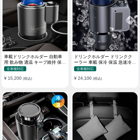
車載ドリンクホルダー 自動車
ドリンクホルダー ドリンクク
用 飲み物 適温 キープ維持 保温
ーラー 車載 保冷 保温 急速冷却
冷機能付き
缶対応
全車種対応
全車種対応
¥ 15,200
¥ 24,100
(税込)
(税込)