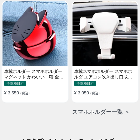
車載ホルダー スマホホルダー
車載スマホホルダー スマホホ
マグネット かわいい 猫 全機
ルダ エアコン吹き出し口取り
種 片手操作
付け 全機種 可愛い アニメ
全車種対応
全車種対応
¥ 3,550
¥ 3,050
(税込)
(税込)
スマホホルダー一覧 ＞