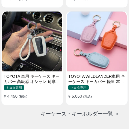
TOYOTA 車用 キーケース キー
TOYOTA WILDLANDER車用 キ
カバー 高級感 オシャレ 耐摩耗
ーケース キーカバー 軽量 本革
耐久性 高品質レザー 傷 汚れ防
かわいい 耐摩耗 耐久性
トヨタ専用
トヨタ専用
止 軽量 防水 鍵を保護
¥ 4,450
¥ 5,050
(税込)
(税込)
キーケース・キーホルダー一覧 ＞