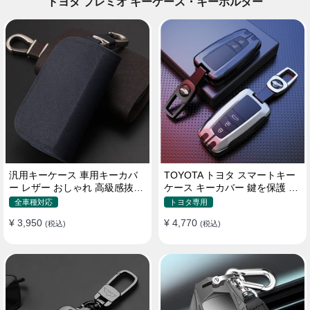
トヨタ プレミオ キーケース・キーホルダー
汎用キーケース 車用キーカバ
TOYOTA トヨタ スマートキー
ー レザー おしゃれ 高級感抜群
ケース キーカバー 鍵を保護 汚
ロゴオーダーメイド
れ防止 滑り止め
全車種対応
トヨタ専用
¥ 3,950
¥ 4,770
(税込)
(税込)