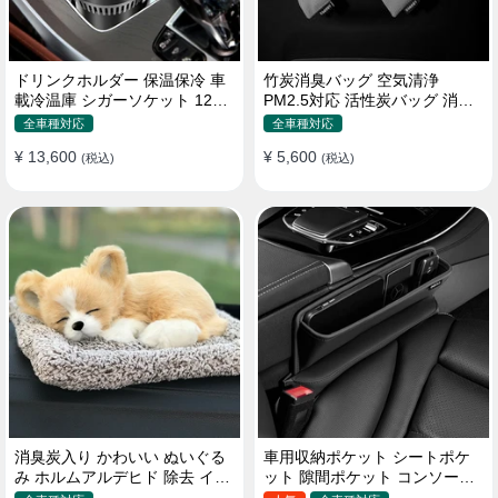
ドリンクホルダー 保温保冷 車
竹炭消臭バッグ 空気清浄
載冷温庫 シガーソケット 12V
PM2.5対応 活性炭バッグ 消臭
車用 車中泊
車用 デオドラント 繰り返し使
全車種対応
全車種対応
用可
¥ 13,600
¥ 5,600
(税込)
(税込)
消臭炭入り かわいい ぬいぐる
車用収納ポケット シートポケ
み ホルムアルデヒド 除去 イン
ット 隙間ポケット コンソール
テリア 贈り物
ボックス カー用品