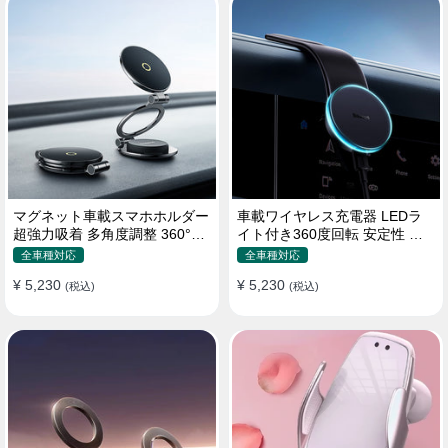
マグネット車載スマホホルダー
車載ワイヤレス充電器 LEDラ
超強力吸着 多角度調整 360°回
イト付き360度回転 安定性 粘
転な台座 車用ホルダー 折りた
着ゲル吸盤＆エアコン吹き出し
全車種対応
全車種対応
たみ式 片手操作 安定 落ちない
口式兼用 片手操作 置くだけワ
¥ 5,230
¥ 5,230
全機種対応
(税込)
イヤレス充電 スマホホルダー
(税込)