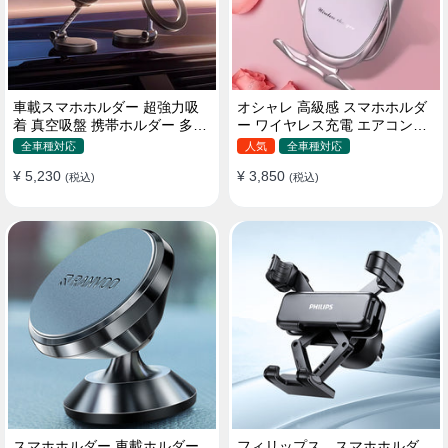
車載スマホホルダー 超強力吸
オシャレ 高級感 スマホホルダ
着 真空吸盤 携帯ホルダー 多角
ー ワイヤレス充電 エアコン吹
度調整 360°回転な台座 車用ホ
き出し口/ 吸盤タイプ 女性
全車種対応
人気
全車種対応
ルダー 折りたたみ式 片手操作
¥ 5,230
¥ 3,850
カー用品 全機種対応
(税込)
(税込)
スマホホルダー 車載ホルダー
フィリップス スマホホルダ