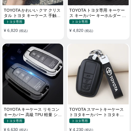
TOYOTA かわいい クマ クリス
TOYOTA トヨタ専用 キーケー
タル トヨタ キーケース 手触り
ス キーカバー キーホルダー ス
いい 高級 傷防止
タイリッシュ オシャレ 汚れ防
トヨタ専用
トヨタ専用
止 滑り止め 傷防止 TPU
¥ 6,820
¥ 4,820
(税込)
(税込)
TOYOTA キーケース リモコン
TOYOTA スマートキーケース
キーカバー 高級 TPU 軽量 シリ
トヨタキーカバー トヨタキー
コン トヨタ キーホルダー
ケース 本革レザー
トヨタ専用
トヨタ専用
¥ 6,630
¥ 4,230
(税込)
(税込)