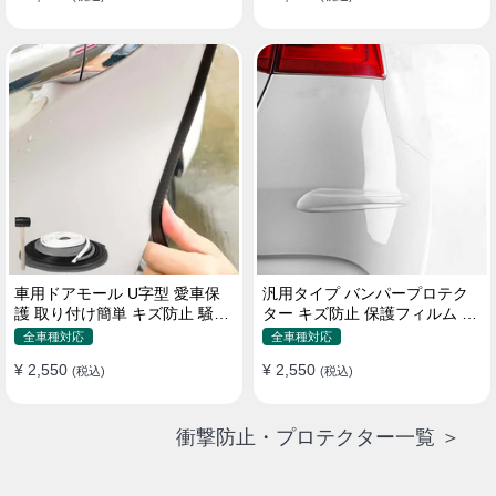
車用ドアモール U字型 愛車保
汎用タイプ バンパープロテク
護 取り付け簡単 キズ防止 騒音
ター キズ防止 保護フィルム 取
低減 5m バンパーストリップ
り付け簡単 フィット感抜群
全車種対応
全車種対応
¥ 2,550
¥ 2,550
(税込)
(税込)
衝撃防止・プロテクター一覧 ＞