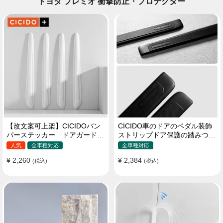
トヨタ プレミオ 衝撃防止・プロテクター
【改文案可上架】CICIDOバン
CICIDO車のドアのペダル装飾
パーステッカー ドアガード
ストリップドア保護の踏みつけ
衝突防止プロテクター 耐スク
防止
人気
全車種対応
全車種対応
ラッチ シリカゲル
¥ 2,260
¥ 2,384
(税込)
(税込)