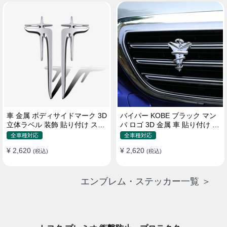
車 金属 ボディサイドマーク 3D
バイパー KOBE ブラック マン
立体ラベル 装飾 貼り付け ステ
バ ロゴ 3D 金属 車 貼り付け 装
ッカー
飾 ステッカー
全車種対応
全車種対応
¥ 2,620
¥ 2,620
(税込)
(税込)
エンブレム・ステッカー一覧 ＞