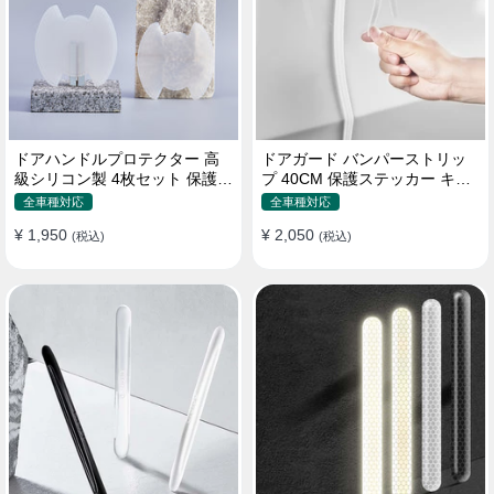
ドアハンドルプロテクター 高
ドアガード バンパーストリッ
級シリコン製 4枚セット 保護フ
プ 40CM 保護ステッカー キズ
ィルム キズ防止 全車種
防止 プロテクターシール
全車種対応
全車種対応
¥ 1,950
¥ 2,050
(税込)
(税込)