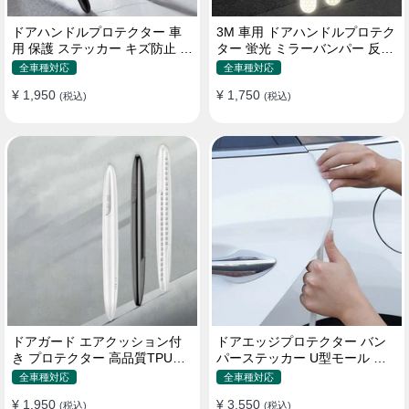
ドアハンドルプロテクター 車
3M 車用 ドアハンドルプロテク
用 保護 ステッカー キズ防止 高
ター 蛍光 ミラーバンパー 反射
品質TPU製 4枚セット
ステッカー 保護フィルム
全車種対応
全車種対応
¥ 1,950
¥ 1,750
(税込)
(税込)
ドアガード エアクッション付
ドアエッジプロテクター バン
き プロテクター 高品質TPU製
パーステッカー U型モール キ
キズ防止 取り付け簡単
ズ防止 取り付け簡単 騒音低減
全車種対応
全車種対応
¥ 1,950
¥ 3,550
(税込)
(税込)