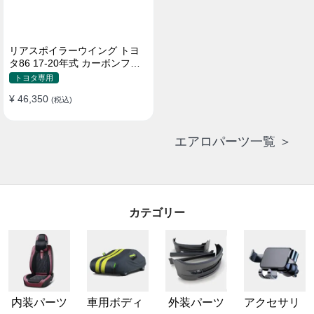
リアスポイラーウイング トヨ
タ86 17-20年式 カーボンファ
イバー 貼り付け装着
トヨタ専用
¥ 46,350
(税込)
エアロパーツ一覧 ＞
カテゴリー
内装パーツ
車用ボディ
外装パーツ
アクセサリ