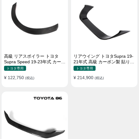
高級 リアスポイラー トヨタ
リアウイング トヨタSupra 19-
Supra Speed 19-23年式 カーボ
21年式 高級 カーボン製 貼り付
ン製 貼り付け装着
け装着
トヨタ専用
トヨタ専用
¥ 122,750
¥ 214,900
(税込)
(税込)