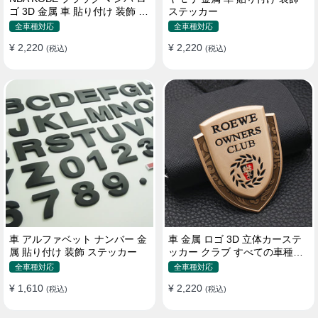
ゴ 3D 金属 車 貼り付け 装飾 ス
ステッカー
テッカー
全車種対応
全車種対応
¥ 2,220
¥ 2,220
(税込)
(税込)
車 アルファベット ナンバー 金
車 金属 ロゴ 3D 立体カーステ
属 貼り付け 装飾 ステッカー
ッカー クラブ すべての車種対
応 カスタム サイドポスト
全車種対応
全車種対応
¥ 1,610
¥ 2,220
(税込)
(税込)