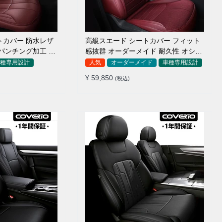
トカバー 防水レザ
高級スエード シートカバー フィット
パンチング加工 9
感抜群 オーダーメイド 耐久性 オシャ
レ 全席セット
種専用設計
人気
オーダーメイド
車種専用設計
¥ 59,850
(税込)