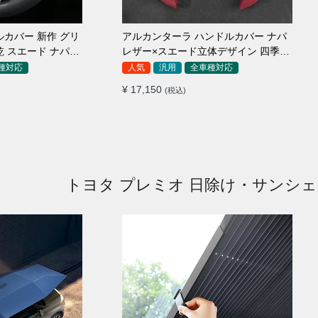
ルカバー 新作 グリ
アルカンターラ ハンドルカバー ナパ
乾 スエード ナパレ
レザー×スエード立体デザイン 四季汎
8CM
用 O/D型兼用 38-40cm
種対応
人気
汎用
全車種対応
¥ 17,150
(税込)
トヨタ プレミオ 日除け・サンシ