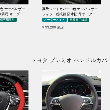
9色 ナッパレザー
高級シートカバー 9色 ナッパレザー
水防汚 オーダーメ
フィット感抜群 防水防汚 オーダーメ
イド 全席セット
種専用設計
オーダーメイド
車種専用設計
¥ 93,200
(税込)
トヨタ プレミオ ハンドルカバ