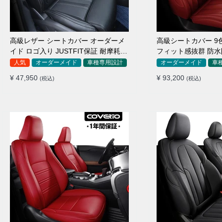
高級レザー シートカバー オーダーメ
高級シートカバー 9
イド ロゴ入り JUSTFIT保証 耐摩耗性
フィット感抜群 防水
全席セット
イド 全席セット
人気
オーダーメイド
車種専用設計
オーダーメイド
車
¥ 47,950
¥ 93,200
(税込)
(税込)