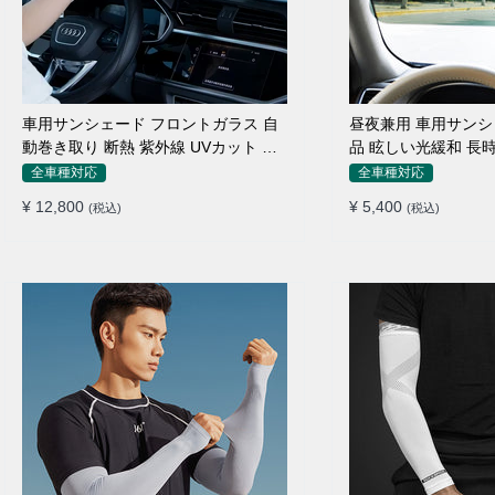
車用サンシェード フロントガラス 自
昼夜兼用 車用サンシ
動巻き取り 断熱 紫外線 UVカット 取
品 眩しい光緩和 長
付収納便利
素材
全車種対応
全車種対応
¥ 12,800
¥ 5,400
(税込)
(税込)