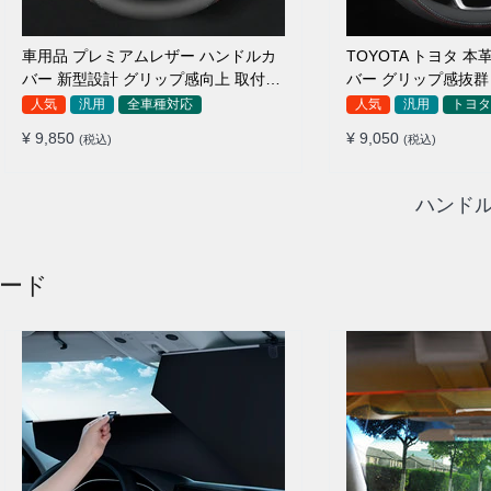
車用品 プレミアムレザー ハンドルカ
TOYOTA トヨタ 
バー 新型設計 グリップ感向上 取付簡
バー グリップ感抜群
単 滑り止め 36〜38cm
り止め 37~40CM
人気
汎用
全車種対応
人気
汎用
トヨタ
¥ 9,850
¥ 9,050
(税込)
(税込)
ハンドル
ェード