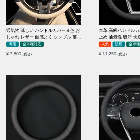
通気性 涼しい ハンドルカバー８色 お
本革 高級ハンドルカ
しゃれ レザー 触感よく シンブル 落ち
止め 通気性 吸汗 快
着いた気品 35~40CM
用 35~40CM
汎用
全車種対応
人気
汎用
全車種
¥ 7,800
¥ 11,250
(税込)
(税込)