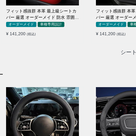
フィット感抜群 本革 最上級シートカ
フィット感抜群 本革
バー 厳選 オーダーメイド 防水 雰囲気
バー 厳選 オーダーメ
全席セット
全席セット
オーダーメイド
車種専用設計
オーダーメイド
車
¥ 141,200
¥ 141,200
(税込)
(税込)
シート
ー