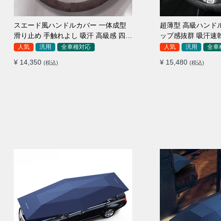
スエード風ハンドルカバー 一体成型
超薄型 高級ハンド
滑り止め 手触れよし 吸汗 高級感 四季
ップ感抜群 吸汗速
汎用 35~38CM
ザー 通年使用 37~3
人気
汎用
全車種対応
人気
汎用
全車
¥ 14,350
¥ 15,480
(税込)
(税込)