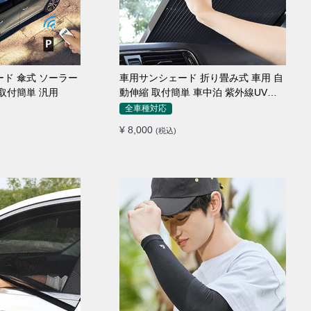
ード 傘式 ソーラー
車用サンシェード 折り畳み式 車用 自
取付簡単 汎用
動伸縮 取付簡単 車中泊 紫外線UVカ
ット 仮眠 断熱
全車種対応
¥ 8,000
(税込)