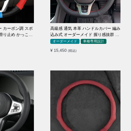
ー カーボン調 スポ
高級感 通気 本革 ハンドルカバー 編み
 滑り止め かっこい
込み式 オーダーメイド 握り感抜群 操
簡単 38CM
作性アップ
オーダーメイド
車種専用設計
¥ 15,450
(税込)