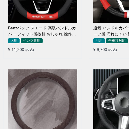
Benzベンツ スエード 高級ハンドルカ
通気 ハンドルカバ
バー フィット感抜群 おしゃれ 操作性
ーツ感 汚れにくい
向上 四季 38CM
い 取り付け
汎用
ベンツ専用
汎用
全車種対応
¥ 11,200
¥ 9,700
(税込)
(税込)