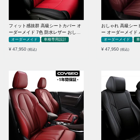
フィット感抜群 高級シートカバー オ
おしゃれ 高級シー
ーダーメイド 7色 防水レザー おしゃ
ー オーダーメイド 
れ 全席セット
色 全席セット
オーダーメイド
車種専用設計
オーダーメイド
車
¥ 47,950
¥ 47,950
(税込)
(税込)